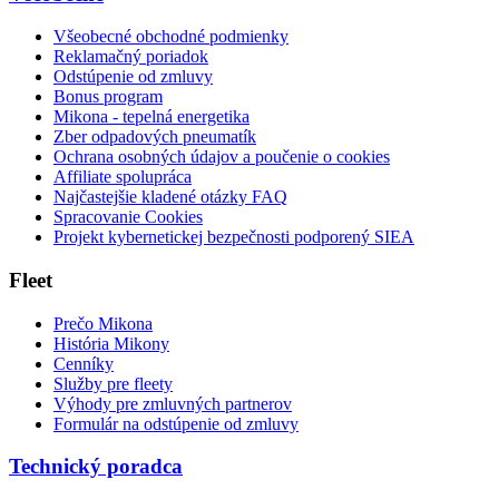
Všeobecné obchodné podmienky
Reklamačný poriadok
Odstúpenie od zmluvy
Bonus program
Mikona - tepelná energetika
Zber odpadových pneumatík
Ochrana osobných údajov a poučenie o cookies
Affiliate spolupráca
Najčastejšie kladené otázky FAQ
Spracovanie Cookies
Projekt kybernetickej bezpečnosti podporený SIEA
Fleet
Prečo Mikona
História Mikony
Cenníky
Služby pre fleety
Výhody pre zmluvných partnerov
Formulár na odstúpenie od zmluvy
Technický poradca