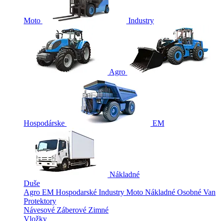
Moto
Industry
Agro
Hospodárske
EM
Nákladné
Duše
Agro
EM
Hospodarské
Industry
Moto
Nákladné
Osobné
Van
Protektory
Návesové
Záberové
Zimné
Vložky