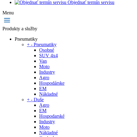
Objednať termín servisu
Menu
Produkty a služby
Pneumatiky
+
-
Pneumatiky
Osobné
SUV 4x4
Van
Moto
Industry
Agro
Hospodárske
EM
Nákladné
+
-
Duše
Agro
EM
Hospodarské
Industry
Moto
Nákladné