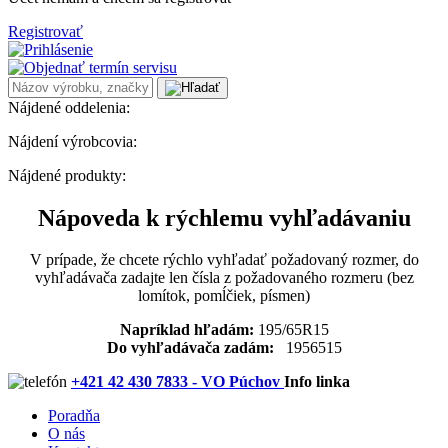
Registrovať
Nájdené oddelenia:
Nájdení výrobcovia:
Nájdené produkty:
Nápoveda k rýchlemu vyhľadávaniu
V prípade, že chcete rýchlo vyhľadať požadovaný rozmer, do
vyhľadávača zadajte len čísla z požadovaného rozmeru (bez
lomítok, pomĺčiek, písmen)
Napríklad hľadám:
195/65R15
Do vyhľadávača zadám:
1956515
+421 42 430 7833 - VO Púchov
Info linka
Poradňa
O nás