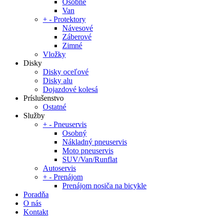
Osobné
Van
+
-
Protektory
Návesové
Záberové
Zimné
Vložky
Disky
Disky oceľové
Disky alu
Dojazdové kolesá
Príslušenstvo
Ostatné
Služby
+
-
Pneuservis
Osobný
Nákladný pneuservis
Moto pneuservis
SUV/Van/Runflat
Autoservis
+
-
Prenájom
Prenájom nosiča na bicykle
Poradňa
O nás
Kontakt