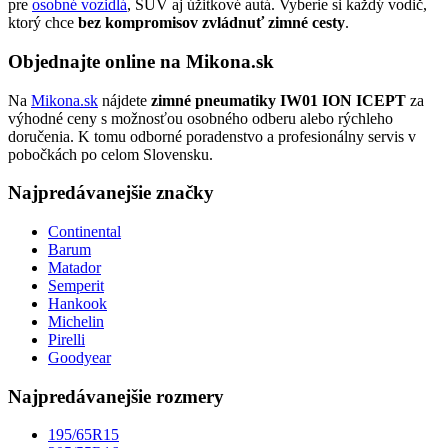
pre
osobné vozidlá
, SUV aj úžitkové autá. Vyberie si každý vodič,
ktorý chce
bez kompromisov zvládnuť zimné cesty
.
Objednajte online na Mikona.sk
Na
Mikona.sk
nájdete
zimné pneumatiky IW01 ION ICEPT
za
výhodné ceny s možnosťou osobného odberu alebo rýchleho
doručenia. K tomu odborné poradenstvo a profesionálny servis v
pobočkách po celom Slovensku.
Najpredávanejšie značky
Continental
Barum
Matador
Semperit
Hankook
Michelin
Pirelli
Goodyear
Najpredávanejšie rozmery
195/65R15