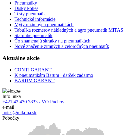
Pneumatiky
Disky kolies
Testy pneumatík
Technické informácie
Mýty o zimných pneumatikách
Tabuľka rozmerov nákladných a agro pneumatík MITAS
Starnutie pneumatík
Čo znamenajú skratky na pneumatikách
Nové značenie zimných a celoročných pneumatík
Aktuálne akcie
CONTI GARANT
K pneumatikám Barum - darček zadarmo
BARUM GARANT
Info linka
+421 42 430 7833 - VO Púchov
e-mail
notes@mikona.sk
Pobočky