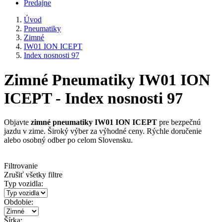
Predajne
Úvod
Pneumatiky
Zimné
IW01 ION ICEPT
Index nosnosti 97
Zimné Pneumatiky IW01 ION
ICEPT - Index nosnosti 97
Objavte
zimné pneumatiky IW01 ION ICEPT
pre bezpečnú
jazdu v zime. Široký výber za výhodné ceny. Rýchle doručenie
alebo osobný odber po celom Slovensku.
Filtrovanie
Zrušiť všetky filtre
Typ vozidla:
Obdobie:
Šírka: