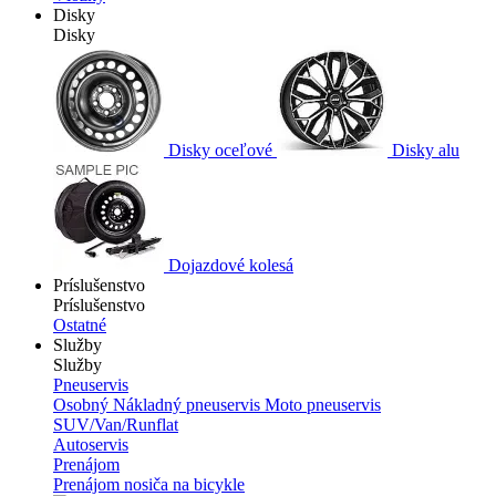
Disky
Disky
Disky oceľové
Disky alu
Dojazdové kolesá
Príslušenstvo
Príslušenstvo
Ostatné
Služby
Služby
Pneuservis
Osobný
Nákladný pneuservis
Moto pneuservis
SUV/Van/Runflat
Autoservis
Prenájom
Prenájom nosiča na bicykle