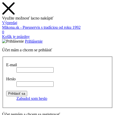
Využite možnosť lacno nakúpiť
Výpredaj
Mikona.sk - Pneuservis s tradíciou od roku 1992
0
Košík je prázdny
Prihlásenie
Účet mám a chcem se prihlásiť
E-mail
Heslo
Zabudol som heslo
Účet nemám a chcem sa registrovať