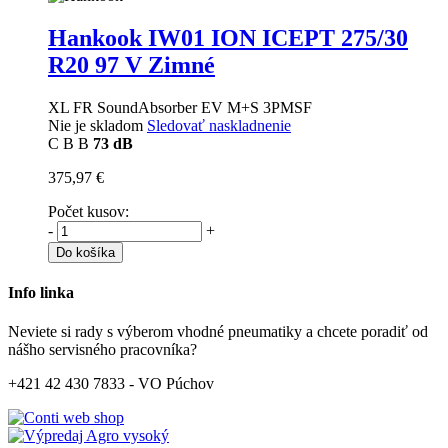
Hankook IW01 ION ICEPT
275/30
R20 97 V Zimné
XL FR SoundAbsorber EV M+S 3PMSF
Nie je skladom
Sledovať naskladnenie
C
B
B
73 dB
375,97 €
Počet kusov:
-
+
Do košíka
Info linka
Neviete si rady s výberom vhodné pneumatiky a chcete poradiť od
nášho servisného pracovníka?
+421 42 430 7833 - VO Púchov