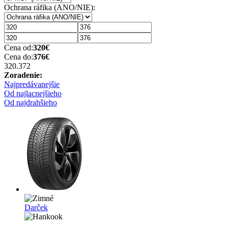
Ochrana ráfika (ANO/NIE):
Cena od:
320
€
Cena do:
376
€
320.37
2
Zoradenie:
Najpredávanejšie
Od najlacnejšieho
Od najdrahšieho
Darček