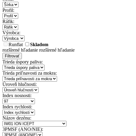
Profil:
Ráfik:
Výrobca:
Runflat
Skladom
rozšírené hľadanie
rozšírené hľadanie
Filtrovať
Trieda úspory paliva:
Trieda priľnavosti za mokra:
Úroveň hlučnosti:
Index nosnosti:
Index rychlosti:
Názov dezénu:
3PMSF (ANO/NIE):