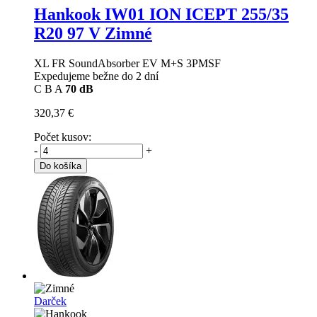
Hankook IW01 ION ICEPT
255/35
R20 97 V Zimné
XL FR SoundAbsorber EV M+S 3PMSF
Expedujeme bežne do 2 dní
C
B
A
70 dB
320,37 €
Počet kusov:
-
+
Do košíka
Darček