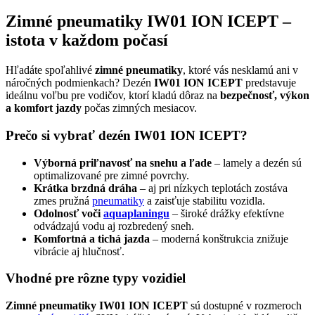
Zimné pneumatiky IW01 ION ICEPT –
istota v každom počasí
Hľadáte spoľahlivé
zimné pneumatiky
, ktoré vás nesklamú ani v
náročných podmienkach? Dezén
IW01 ION ICEPT
predstavuje
ideálnu voľbu pre vodičov, ktorí kladú dôraz na
bezpečnosť, výkon
a komfort jazdy
počas zimných mesiacov.
Prečo si vybrať dezén IW01 ION ICEPT?
Výborná priľnavosť na snehu a ľade
– lamely a dezén sú
optimalizované pre zimné povrchy.
Krátka brzdná dráha
– aj pri nízkych teplotách zostáva
zmes pružná
pneumatiky
a zaisťuje stabilitu vozidla.
Odolnosť voči
aquaplaningu
– široké drážky efektívne
odvádzajú vodu aj rozbredený sneh.
Komfortná a tichá jazda
– moderná konštrukcia znižuje
vibrácie aj hlučnosť.
Vhodné pre rôzne typy vozidiel
Zimné pneumatiky IW01 ION ICEPT
sú dostupné v rozmeroch