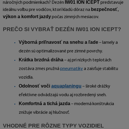
IW01 ION ICEPT
náročných podmienkach? Dezén
predstavuje
bezpečnosť,
ideálnu voľbu pre vodičov, ktorí kladú dôraz na
výkon a komfort jazdy
počas zimných mesiacov.
PREČO SI VYBRAŤ DEZÉN IW01 ION ICEPT?
Výborná priľnavosť na snehu a ľade
– lamely a
dezén sú optimalizované pre zimné povrchy.
Krátka brzdná dráha
– aj pri nízkych teplotách
zostáva zmes pružná
pneumatiky
a zaisťuje stabilitu
vozidla.
Odolnosť voči
aquaplaningu
– široké drážky
efektívne odvádzajú vodu aj rozbredený sneh.
Komfortná a tichá jazda
– moderná konštrukcia
znižuje vibrácie aj hlučnosť.
VHODNÉ PRE RÔZNE TYPY VOZIDIEL