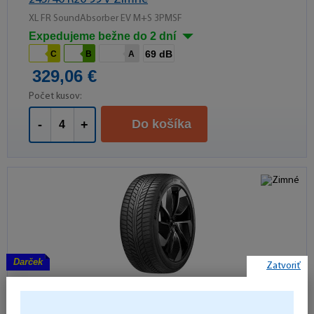
XL FR SoundAbsorber EV M+S 3PMSF
Expedujeme bežne do 2 dní
69 dB
C
B
A
329,06 €
Počet kusov:
Do košíka
-
+
Darček
Zatvoriť