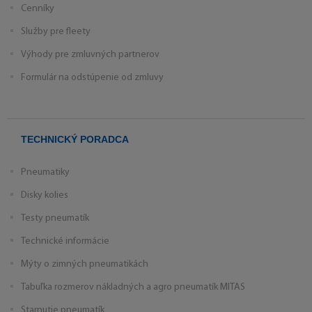
Cenníky
Služby pre fleety
Výhody pre zmluvných partnerov
Formulár na odstúpenie od zmluvy
TECHNICKÝ PORADCA
Pneumatiky
Disky kolies
Testy pneumatík
Technické informácie
Mýty o zimných pneumatikách
Tabuľka rozmerov nákladných a agro pneumatík MITAS
Starnutie pneumatík