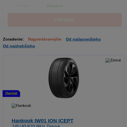
Skladom
Runflat
Filtrovať
Zoradenie:
Najpredávanejšie
Od najlacnejšieho
Od najdrahšieho
Darček
Hankook IW01 ION ICEPT
245/40 R20 99 V Zimné