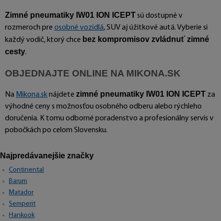
Zimné pneumatiky IW01 ION ICEPT
sú dostupné v
rozmeroch pre
osobné vozidlá
, SUV aj úžitkové autá. Vyberie si
bez kompromisov zvládnuť zimné
každý vodič, ktorý chce
cesty
.
OBJEDNAJTE ONLINE NA MIKONA.SK
zimné pneumatiky IW01 ION ICEPT
Na
Mikona.sk
nájdete
za
výhodné ceny s možnosťou osobného odberu alebo rýchleho
doručenia. K tomu odborné poradenstvo a profesionálny servis v
pobočkách po celom Slovensku.
Najpredávanejšie značky
Continental
Barum
Matador
Semperit
Hankook