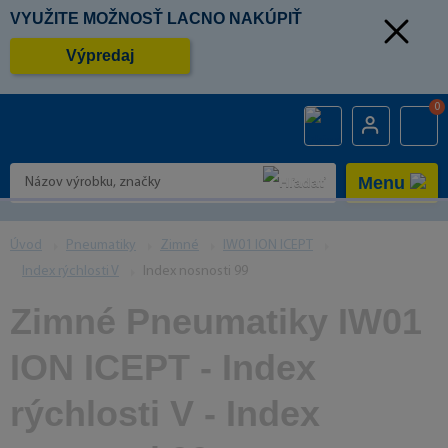
VYUŽITE MOŽNOSŤ LACNO NAKÚPIŤ
Výpredaj
0
Menu
Úvod
Pneumatiky
Zimné
IW01 ION ICEPT
Index rýchlosti V
Index nosnosti 99
Zimné Pneumatiky IW01
ION ICEPT - Index
rýchlosti V - Index