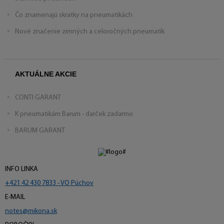
Čo znamenajú skratky na pneumatikách
Nové značenie zimných a celoročných pneumatík
AKTUÁLNE AKCIE
CONTI GARANT
K pneumatikám Barum - darček zadarmo
BARUM GARANT
INFO LINKA
+421 42 430 7833 - VO Púchov
E-MAIL
notes@mikona.sk