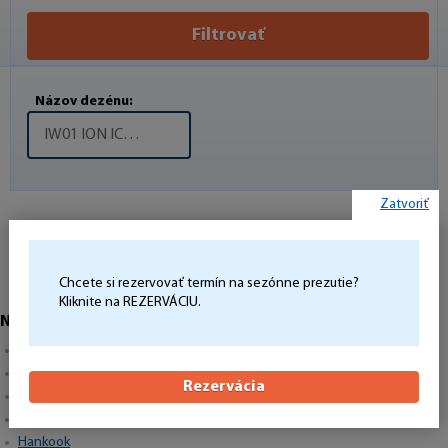
Filtrovať
Názov dezénu:
IW01 ION ICEPT
Zatvoriť
Zadaným kritériám nezodpovedá žiadny tovar.
Chcete si rezervovať termín na sezónne prezutie?
Kliknite na REZERVÁCIU.
Najpredávanejšie značky
Continental
Barum
Rezervácia
Matador
Semperit
Hankook