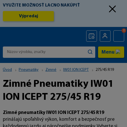
VYUŽITE MOŽNOSŤ LACNO NAKÚPIŤ
Výpredaj
0
Menu
Úvod
Pneumatiky
Zimné
IW01 ION ICEPT
275/45 R19
Zimné Pneumatiky IW01
ION ICEPT 275/45 R19
Zimné pneumatiky IW01 ION ICEPT 275/45 R19
prinášajú spoľahlivý výkon, komfort a bezpečnosť pre
každodennú jazdu aj náročnejšie podmienky. Vyberte si