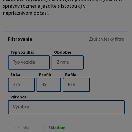
správny rozmer a jazdite s istotou aj v
nepriaznivom počasí.
Filtrovanie
Zrušiť všetky filtre
Typ vozidla:
Obdobie:
Typ vozidla
Zimné
Šírka:
Profil:
Ráfik:
275
45
R19
Výrobca:
Výrobca
Runflat
Skladom