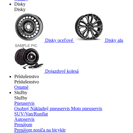
Disky
Disky
Disky oceľové
Disky alu
Dojazdové kolesá
Príslušenstvo
Príslušenstvo
Ostatné
Služby
Služby
Pneuservis
Osobný
Nákladný pneuservis
Moto pneuservis
SUV/Van/Runflat
Autoservis
Prenájom
Prenájom nosiča na bicykle