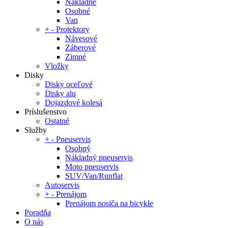
Nákladné
Osobné
Van
+
-
Protektory
Návesové
Záberové
Zimné
Vložky
Disky
Disky oceľové
Disky alu
Dojazdové kolesá
Príslušenstvo
Ostatné
Služby
+
-
Pneuservis
Osobný
Nákladný pneuservis
Moto pneuservis
SUV/Van/Runflat
Autoservis
+
-
Prenájom
Prenájom nosiča na bicykle
Poradňa
O nás