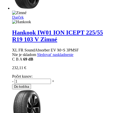
Darček
Hankook IW01 ION ICEPT
225/55
R19 103 V Zimné
XL FR SoundAbsorber EV M+S 3PMSF
Nie je skladom
Sledovať naskladnenie
C
B
A
69 dB
232,11 €
Počet kusov:
-
+
Do košíka