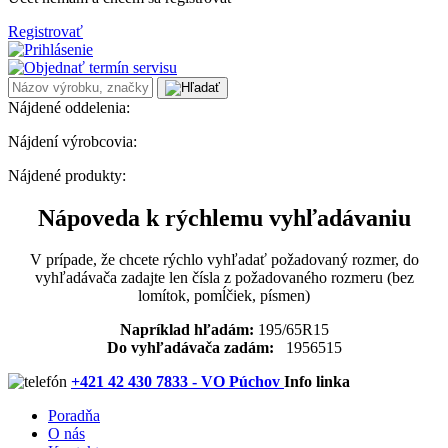
Registrovať
Nájdené oddelenia:
Nájdení výrobcovia:
Nájdené produkty:
Nápoveda k rýchlemu vyhľadávaniu
V prípade, že chcete rýchlo vyhľadať požadovaný rozmer, do
vyhľadávača zadajte len čísla z požadovaného rozmeru (bez
lomítok, pomĺčiek, písmen)
Napríklad hľadám:
195/65R15
Do vyhľadávača zadám:
1956515
+421 42 430 7833 - VO Púchov
Info linka
Poradňa
O nás