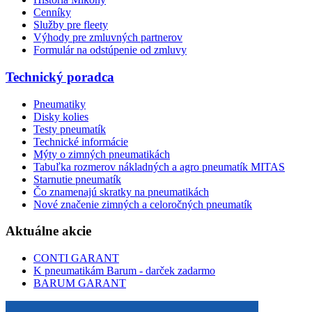
Cenníky
Služby pre fleety
Výhody pre zmluvných partnerov
Formulár na odstúpenie od zmluvy
Technický poradca
Pneumatiky
Disky kolies
Testy pneumatík
Technické informácie
Mýty o zimných pneumatikách
Tabuľka rozmerov nákladných a agro pneumatík MITAS
Starnutie pneumatík
Čo znamenajú skratky na pneumatikách
Nové značenie zimných a celoročných pneumatík
Aktuálne akcie
CONTI GARANT
K pneumatikám Barum - darček zadarmo
BARUM GARANT