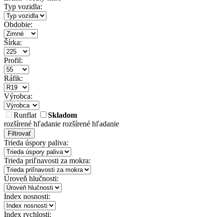
Typ vozidla:
Obdobie:
Šírka:
Profil:
Ráfik:
Výrobca:
Runflat
Skladom
rozšírené hľadanie
rozšírené hľadanie
Filtrovať
Trieda úspory paliva:
Trieda priľnavosti za mokra:
Úroveň hlučnosti:
Index nosnosti:
Index rychlosti: