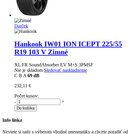
Darček
Hankook IW01 ION ICEPT
225/55
R19 103 V Zimné
XL FR SoundAbsorber EV M+S 3PMSF
Nie je skladom
Sledovať naskladnenie
C
B
A
69 dB
232,11 €
Počet kusov:
-
+
Do košíka
Info linka
Neviete si rady s výberom vhodné pneumatiky a chcete poradiť od