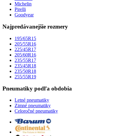
Michelin
Pirelli
Goodyear
Najpredávanejšie rozmery
195/65R15
205/55R16
225/45R17
205/60R16
235/55R17
235/45R18
235/50R18
255/55R19
Pneumatiky podľa obdobia
Letné pneumatiky
Zimné pneumatiky
Celoročné pneumatiky