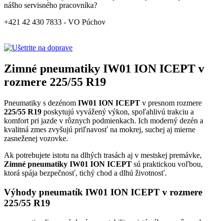
nášho servisného pracovníka?
+421 42 430 7833 - VO Púchov
Zimné pneumatiky IW01 ION ICEPT v
rozmere 225/55 R19
Pneumatiky s dezénom
IW01 ION ICEPT
v presnom rozmere
225/55 R19
poskytujú vyvážený výkon, spoľahlivú trakciu a
komfort pri jazde v rôznych podmienkach. Ich moderný dezén a
kvalitná zmes zvyšujú priľnavosť na mokrej, suchej aj mierne
zasneženej vozovke.
Ak potrebujete istotu na dlhých trasách aj v mestskej premávke,
Zimné pneumatiky IW01 ION ICEPT
sú praktickou voľbou,
ktorá spája bezpečnosť, tichý chod a dlhú životnosť.
Výhody pneumatík IW01 ION ICEPT v rozmere
225/55 R19