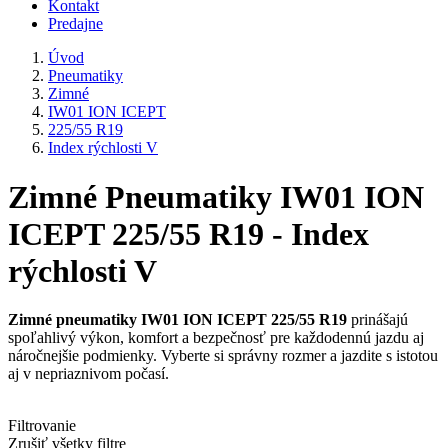
Kontakt
Predajne
Úvod
Pneumatiky
Zimné
IW01 ION ICEPT
225/55 R19
Index rýchlosti V
Zimné Pneumatiky IW01 ION
ICEPT 225/55 R19 - Index
rýchlosti V
Zimné pneumatiky IW01 ION ICEPT 225/55 R19
prinášajú
spoľahlivý výkon, komfort a bezpečnosť pre každodennú jazdu aj
náročnejšie podmienky. Vyberte si správny rozmer a jazdite s istotou
aj v nepriaznivom počasí.
Filtrovanie
Zrušiť všetky filtre