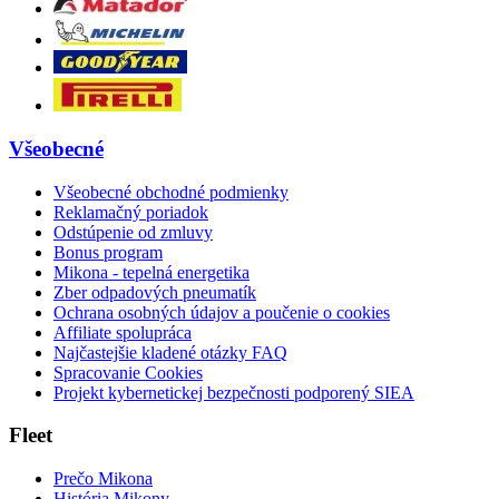
Všeobecné
Všeobecné obchodné podmienky
Reklamačný poriadok
Odstúpenie od zmluvy
Bonus program
Mikona - tepelná energetika
Zber odpadových pneumatík
Ochrana osobných údajov a poučenie o cookies
Affiliate spolupráca
Najčastejšie kladené otázky FAQ
Spracovanie Cookies
Projekt kybernetickej bezpečnosti podporený SIEA
Fleet
Prečo Mikona
História Mikony