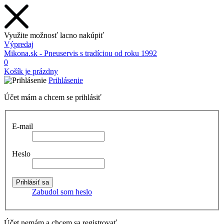
Využite možnosť lacno nakúpiť
Výpredaj
Mikona.sk - Pneuservis s tradíciou od roku 1992
0
Košík je prázdny
Prihlásenie
Účet mám a chcem se prihlásiť
E-mail
Heslo
Zabudol som heslo
Účet nemám a chcem sa registrovať