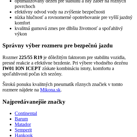
optimalizovaný dezén pre stabilitu a istý záber na rôznych
povrchoch
efektívny odvod vody na zvýšenie bezpečnosti
nízka hlučnosť a rovnomerné opotrebovanie pre vyšší jazdný
komfort
kvalitná gumová zmes pre dlhšiu životnosť a spoľahlivý
výkon
Správny výber rozmeru pre bezpečnú jazdu
Rozmer
225/55 R19
je dôležitým faktorom pre stabilitu vozidla,
presné reakcie a efektívne brzdenie. Pri výbere vhodného dezénu
IW01 ION ICEPT
získate kombináciu istoty, komfortu a
spoľahlivosti počas ich sezóny.
Širokú ponuku kvalitných pneumatík rôznych značiek v tomto
rozmere nájdete na
Mikona.sk
.
Najpredávanejšie značky
Continental
Barum
Matador
Semperit
Hankook