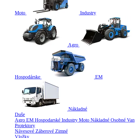
Moto
Industry
Agro
Hospodárske
EM
Nákladné
Duše
Agro
EM
Hospodarské
Industry
Moto
Nákladné
Osobné
Van
Protektory
Návesové
Záberové
Zimné
Vložky