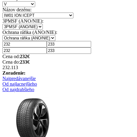
Názov dezénu:
3PMSF (ANO/NIE):
Ochrana ráfika (ANO/NIE):
Cena od:
232
€
Cena do:
233
€
232.11
3
Zoradenie:
Najpredávanejšie
Od najlacnejšieho
Od najdrahšieho