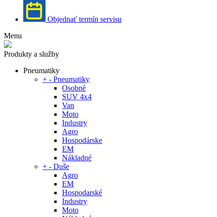
Objednať termín servisu
Menu
Produkty a služby
Pneumatiky
+
-
Pneumatiky
Osobné
SUV 4x4
Van
Moto
Industry
Agro
Hospodárske
EM
Nákladné
+
-
Duše
Agro
EM
Hospodarské
Industry
Moto