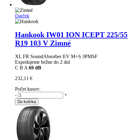
Darček
Hankook IW01 ION ICEPT
225/55
R19 103 V Zimné
XL FR SoundAbsorber EV M+S 3PMSF
Expedujeme bežne do 2 dní
C
B
A
69 dB
232,11 €
Počet kusov:
-
+
Do košíka