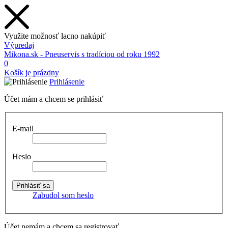
Využite možnosť lacno nakúpiť
Výpredaj
Mikona.sk - Pneuservis s tradíciou od roku 1992
0
Košík je prázdny
Prihlásenie
Účet mám a chcem se prihlásiť
E-mail
Heslo
Zabudol som heslo
Účet nemám a chcem sa registrovať