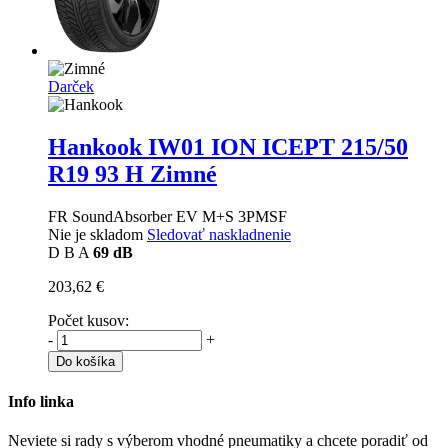
Darček
Hankook IW01 ION ICEPT
215/50
R19 93 H Zimné
FR SoundAbsorber EV M+S 3PMSF
Nie je skladom
Sledovať naskladnenie
D
B
A
69 dB
203,62 €
Počet kusov:
-
+
Do košíka
Info linka
Neviete si rady s výberom vhodné pneumatiky a chcete poradiť od