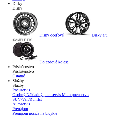
Disky
Disky
Disky oceľové
Disky alu
Dojazdové kolesá
Príslušenstvo
Príslušenstvo
Ostatné
Služby
Služby
Pneuservis
Osobný
Nákladný pneuservis
Moto pneuservis
SUV/Van/Runflat
Autoservis
Prenájom
Prenájom nosiča na bicykle