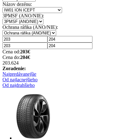
Názov dezénu:
3PMSF (ANO/NIE):
Ochrana ráfika (ANO/NIE):
Cena od:
203
€
Cena do:
204
€
203.62
4
Zoradenie:
Najpredávanejšie
Od najlacnejšieho
Od najdrahšieho