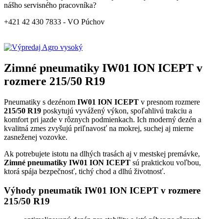
nášho servisného pracovníka?
+421 42 430 7833 - VO Púchov
Zimné pneumatiky IW01 ION ICEPT v
rozmere 215/50 R19
Pneumatiky s dezénom
IW01 ION ICEPT
v presnom rozmere
215/50 R19
poskytujú vyvážený výkon, spoľahlivú trakciu a
komfort pri jazde v rôznych podmienkach. Ich moderný dezén a
kvalitná zmes zvyšujú priľnavosť na mokrej, suchej aj mierne
zasneženej vozovke.
Ak potrebujete istotu na dlhých trasách aj v mestskej premávke,
Zimné pneumatiky IW01 ION ICEPT
sú praktickou voľbou,
ktorá spája bezpečnosť, tichý chod a dlhú životnosť.
Výhody pneumatík IW01 ION ICEPT v rozmere
215/50 R19