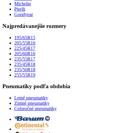
Michelin
Pirelli
Goodyear
Najpredávanejšie rozmery
195/65R15
205/55R16
225/45R17
205/60R16
235/55R17
235/45R18
235/50R18
255/55R19
Pneumatiky podľa obdobia
Letné pneumatiky
Zimné pneumatiky
Celoročné pneumatiky