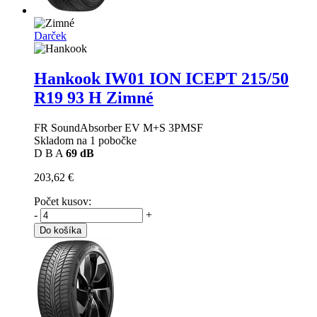
Darček
Hankook IW01 ION ICEPT
215/50
R19 93 H Zimné
FR SoundAbsorber EV M+S 3PMSF
Skladom na 1 pobočke
D
B
A
69 dB
203,62 €
Počet kusov:
-
+
Do košíka