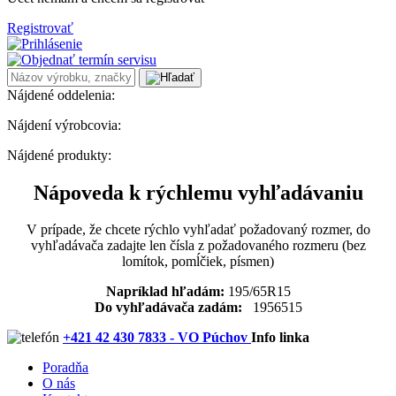
Registrovať
Nájdené oddelenia:
Nájdení výrobcovia:
Nájdené produkty:
Nápoveda k rýchlemu vyhľadávaniu
V prípade, že chcete rýchlo vyhľadať požadovaný rozmer, do
vyhľadávača zadajte len čísla z požadovaného rozmeru (bez
lomítok, pomĺčiek, písmen)
Napríklad hľadám:
195/65R15
Do vyhľadávača zadám:
1956515
+421 42 430 7833 - VO Púchov
Info linka
Poradňa
O nás