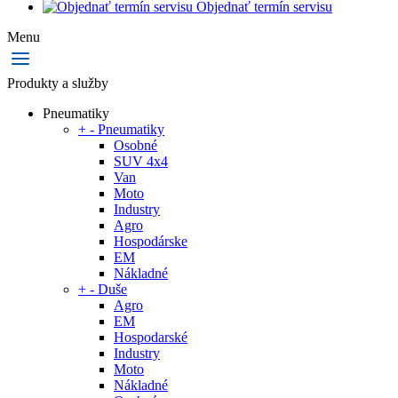
Objednať termín servisu
Menu
Produkty a služby
Pneumatiky
+
-
Pneumatiky
Osobné
SUV 4x4
Van
Moto
Industry
Agro
Hospodárske
EM
Nákladné
+
-
Duše
Agro
EM
Hospodarské
Industry
Moto
Nákladné