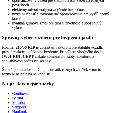
optimalizovaný dezén pre stabilitu a istý záber na rôznych
povrchoch
efektívny odvod vody na zvýšenie bezpečnosti
nízka hlučnosť a rovnomerné opotrebovanie pre vyšší jazdný
komfort
kvalitná gumová zmes pre dlhšiu životnosť a spoľahlivý
výkon
Správny výber rozmeru pre bezpečnú jazdu
Rozmer
215/50 R19
je dôležitým faktorom pre stabilitu vozidla,
presné reakcie a efektívne brzdenie. Pri výbere vhodného dezénu
IW01 ION ICEPT
získate kombináciu istoty, komfortu a
spoľahlivosti počas ich sezóny.
Širokú ponuku kvalitných pneumatík rôznych značiek v tomto
rozmere nájdete na
Mikona.sk
.
Najpredávanejšie značky
Continental
Barum
Matador
Semperit
Hankook