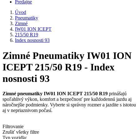
Predajne
Úvod
Pneumatiky
Zimné
IW01 ION ICEPT
215/50 R19
Index nosnosti 93
Zimné Pneumatiky IW01 ION
ICEPT 215/50 R19 - Index
nosnosti 93
Zimné pneumatiky IW01 ION ICEPT 215/50 R19
prinášajú
spoľahlivý výkon, komfort a bezpečnosť pre každodennú jazdu aj
náročnejšie podmienky. Vyberte si správny rozmer a jazdite s istotou
aj v nepriaznivom počasí.
Filtrovanie
Zrušiť všetky filtre
Typ vozidla: