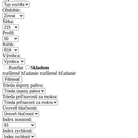
Obdobie:
Šírka:
Profil:
Ráfik:
Výrobca:
Runflat
Skladom
rozšírené hľadanie
rozšírené hľadanie
Filtrovať
Trieda úspory paliva:
Trieda priľnavosti za mokra:
Úroveň hlučnosti:
Index nosnosti:
Index rychlosti: