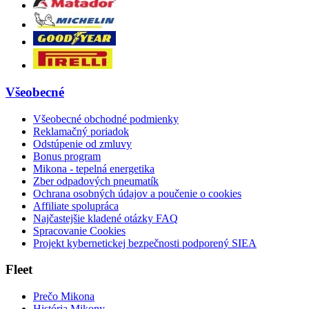
Všeobecné
Všeobecné obchodné podmienky
Reklamačný poriadok
Odstúpenie od zmluvy
Bonus program
Mikona - tepelná energetika
Zber odpadových pneumatík
Ochrana osobných údajov a poučenie o cookies
Affiliate spolupráca
Najčastejšie kladené otázky FAQ
Spracovanie Cookies
Projekt kybernetickej bezpečnosti podporený SIEA
Fleet
Prečo Mikona
História Mikony