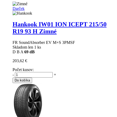
Darček
Hankook IW01 ION ICEPT
215/50
R19 93 H Zimné
FR SoundAbsorber EV M+S 3PMSF
Skladom len 1 ks
D
B
A
69 dB
203,62 €
Počet kusov:
-
+
Do košíka