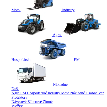
Moto
Industry
Agro
Hospodárske
EM
Nákladné
Duše
Agro
EM
Hospodarské
Industry
Moto
Nákladné
Osobné
Van
Protektory
Návesové
Záberové
Zimné
Vložky