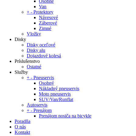
Osobné
Van
+
-
Protektory
Návesové
Záberové
Zimné
Vložky
Disky
Disky oceľové
Disky alu
Dojazdové kolesá
Príslušenstvo
Ostatné
Služby
+
-
Pneuservis
Osobný
Nákladný pneuservis
Moto pneuservis
SUV/Van/Runflat
Autoservis
+
-
Prenájom
Prenájom nosiča na bicykle
Poradňa
O nás
Kontakt