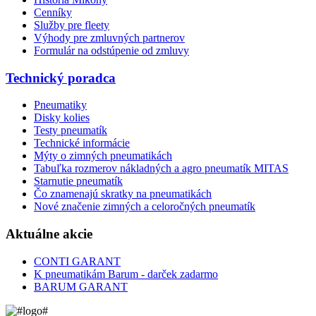
Cenníky
Služby pre fleety
Výhody pre zmluvných partnerov
Formulár na odstúpenie od zmluvy
Technický poradca
Pneumatiky
Disky kolies
Testy pneumatík
Technické informácie
Mýty o zimných pneumatikách
Tabuľka rozmerov nákladných a agro pneumatík MITAS
Starnutie pneumatík
Čo znamenajú skratky na pneumatikách
Nové značenie zimných a celoročných pneumatík
Aktuálne akcie
CONTI GARANT
K pneumatikám Barum - darček zadarmo
BARUM GARANT