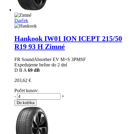
Darček
Hankook IW01 ION ICEPT
215/50
R19 93 H Zimné
FR SoundAbsorber EV M+S 3PMSF
Expedujeme bežne do 2 dní
D
B
A
69 dB
203,62 €
Počet kusov:
-
+
Do košíka