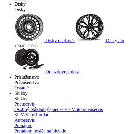
Disky
Disky
Disky oceľové
Disky alu
Dojazdové kolesá
Príslušenstvo
Príslušenstvo
Ostatné
Služby
Služby
Pneuservis
Osobný
Nákladný pneuservis
Moto pneuservis
SUV/Van/Runflat
Autoservis
Prenájom
Prenájom nosiča na bicykle