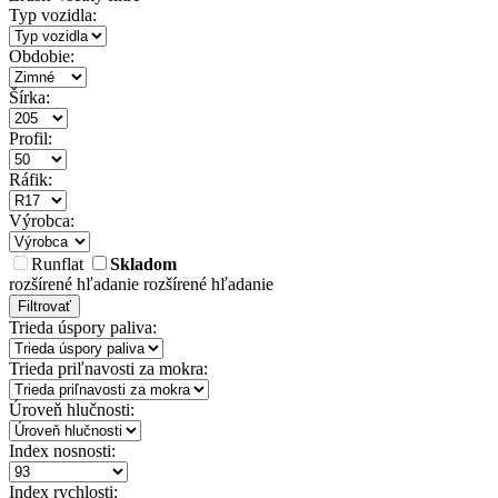
Typ vozidla:
Obdobie:
Šírka:
Profil:
Ráfik:
Výrobca:
Runflat
Skladom
rozšírené hľadanie
rozšírené hľadanie
Filtrovať
Trieda úspory paliva:
Trieda priľnavosti za mokra:
Úroveň hlučnosti:
Index nosnosti:
Index rychlosti: