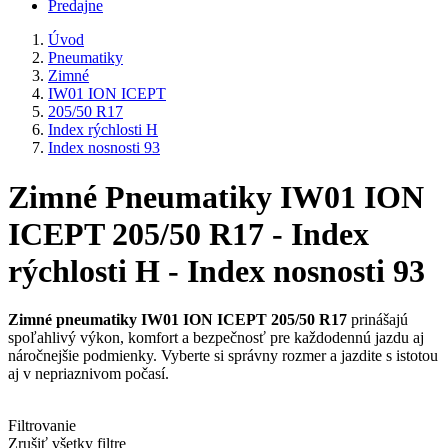
Predajne
Úvod
Pneumatiky
Zimné
IW01 ION ICEPT
205/50 R17
Index rýchlosti H
Index nosnosti 93
Zimné Pneumatiky IW01 ION
ICEPT 205/50 R17 - Index
rýchlosti H - Index nosnosti 93
Zimné pneumatiky IW01 ION ICEPT 205/50 R17
prinášajú
spoľahlivý výkon, komfort a bezpečnosť pre každodennú jazdu aj
náročnejšie podmienky. Vyberte si správny rozmer a jazdite s istotou
aj v nepriaznivom počasí.
Filtrovanie
Zrušiť všetky filtre