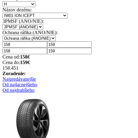
Názov dezénu:
3PMSF (ANO/NIE):
Ochrana ráfika (ANO/NIE):
Cena od:
158
€
Cena do:
159
€
158.45
1
Zoradenie:
Najpredávanejšie
Od najlacnejšieho
Od najdrahšieho