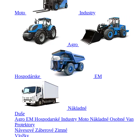
Moto
Industry
Agro
Hospodárske
EM
Nákladné
Duše
Agro
EM
Hospodarské
Industry
Moto
Nákladné
Osobné
Van
Protektory
Návesové
Záberové
Zimné
Vložky