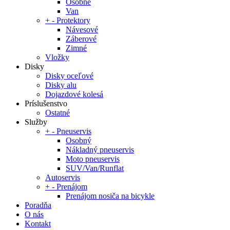
Osobné
Van
+
-
Protektory
Návesové
Záberové
Zimné
Vložky
Disky
Disky oceľové
Disky alu
Dojazdové kolesá
Príslušenstvo
Ostatné
Služby
+
-
Pneuservis
Osobný
Nákladný pneuservis
Moto pneuservis
SUV/Van/Runflat
Autoservis
+
-
Prenájom
Prenájom nosiča na bicykle
Poradňa
O nás
Kontakt