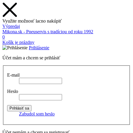
Využite možnosť lacno nakúpiť
Výpredaj
Mikona.sk - Pneuservis s tradíciou od roku 1992
0
Košík je prázdny
Prihlásenie
Účet mám a chcem se prihlásiť
E-mail
Heslo
Zabudol som heslo
Účet nemám a chcem sa registrovať