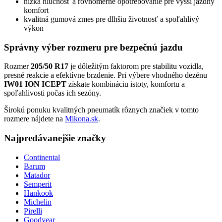
nízka hlučnosť a rovnomerné opotrebovanie pre vyšší jazdný
komfort
kvalitná gumová zmes pre dlhšiu životnosť a spoľahlivý
výkon
Správny výber rozmeru pre bezpečnú jazdu
Rozmer
205/50 R17
je dôležitým faktorom pre stabilitu vozidla,
presné reakcie a efektívne brzdenie. Pri výbere vhodného dezénu
IW01 ION ICEPT
získate kombináciu istoty, komfortu a
spoľahlivosti počas ich sezóny.
Širokú ponuku kvalitných pneumatík rôznych značiek v tomto
rozmere nájdete na
Mikona.sk
.
Najpredávanejšie značky
Continental
Barum
Matador
Semperit
Hankook
Michelin
Pirelli
Goodyear