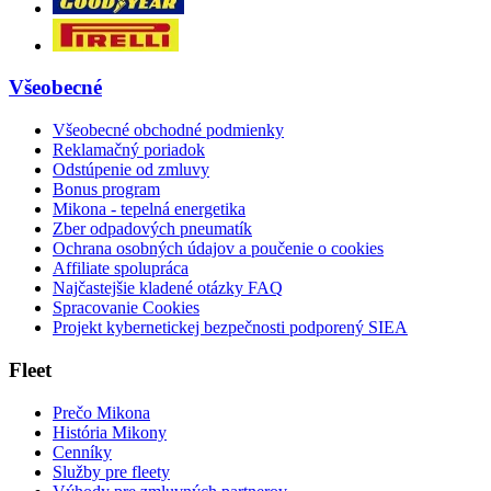
Všeobecné
Všeobecné obchodné podmienky
Reklamačný poriadok
Odstúpenie od zmluvy
Bonus program
Mikona - tepelná energetika
Zber odpadových pneumatík
Ochrana osobných údajov a poučenie o cookies
Affiliate spolupráca
Najčastejšie kladené otázky FAQ
Spracovanie Cookies
Projekt kybernetickej bezpečnosti podporený SIEA
Fleet
Prečo Mikona
História Mikony
Cenníky
Služby pre fleety