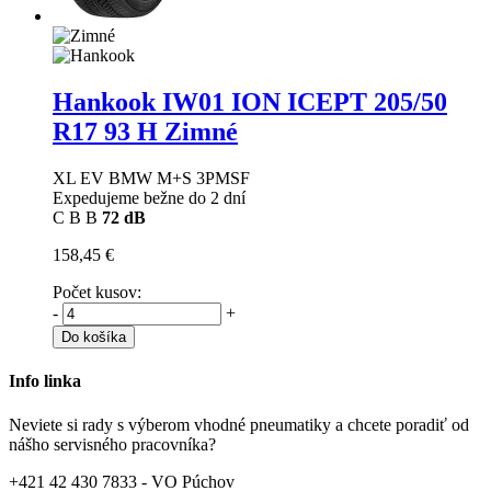
Hankook IW01 ION ICEPT
205/50
R17 93 H Zimné
XL EV BMW M+S 3PMSF
Expedujeme bežne do 2 dní
C
B
B
72 dB
158,45 €
Počet kusov:
-
+
Do košíka
Info linka
Neviete si rady s výberom vhodné pneumatiky a chcete poradiť od
nášho servisného pracovníka?
+421 42 430 7833 - VO Púchov