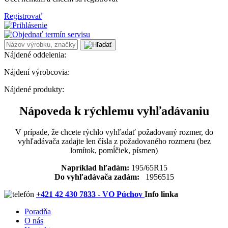
Registrovať
Nájdené oddelenia:
Nájdení výrobcovia:
Nájdené produkty:
Nápoveda k rýchlemu vyhľadávaniu
V prípade, že chcete rýchlo vyhľadať požadovaný rozmer, do
vyhľadávača zadajte len čísla z požadovaného rozmeru (bez
lomítok, pomĺčiek, písmen)
Napríklad hľadám:
195/65R15
Do vyhľadávača zadám:
1956515
+421 42 430 7833 - VO Púchov
Info linka
Poradňa
O nás