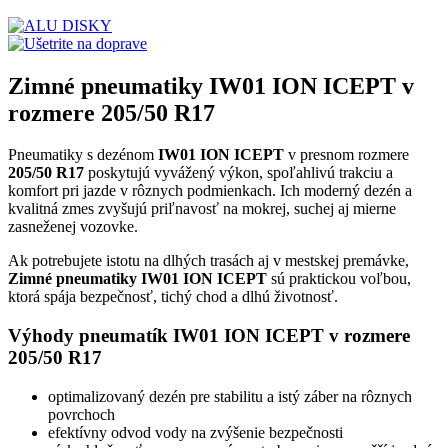
Zimné pneumatiky IW01 ION ICEPT v
rozmere 205/50 R17
Pneumatiky s dezénom
IW01 ION ICEPT
v presnom rozmere
205/50 R17
poskytujú vyvážený výkon, spoľahlivú trakciu a
komfort pri jazde v rôznych podmienkach. Ich moderný dezén a
kvalitná zmes zvyšujú priľnavosť na mokrej, suchej aj mierne
zasneženej vozovke.
Ak potrebujete istotu na dlhých trasách aj v mestskej premávke,
Zimné pneumatiky IW01 ION ICEPT
sú praktickou voľbou,
ktorá spája bezpečnosť, tichý chod a dlhú životnosť.
Výhody pneumatík IW01 ION ICEPT v rozmere
205/50 R17
optimalizovaný dezén pre stabilitu a istý záber na rôznych
povrchoch
efektívny odvod vody na zvýšenie bezpečnosti