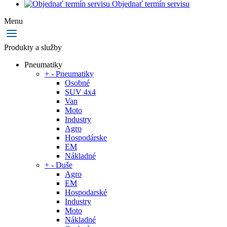
Objednať termín servisu
Menu
Produkty a služby
Pneumatiky
+
-
Pneumatiky
Osobné
SUV 4x4
Van
Moto
Industry
Agro
Hospodárske
EM
Nákladné
+
-
Duše
Agro
EM
Hospodarské
Industry
Moto
Nákladné