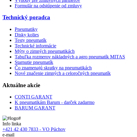
Výhody pre zmluvných partnerov
Formulár na odstúpenie od zmluvy
Technický poradca
Pneumatiky
Disky kolies
Testy pneumatík
Technické informácie
Mýty o zimných pneumatikách
Tabuľka rozmerov nákladných a agro pneumatík MITAS
Starnutie pneumatík
Čo znamenajú skratky na pneumatikách
Nové značenie zimných a celoročných pneumatík
Aktuálne akcie
CONTI GARANT
K pneumatikám Barum - darček zadarmo
BARUM GARANT
Info linka
+421 42 430 7833 - VO Púchov
e-mail