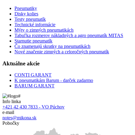
Pneumatiky
Disky kolies
Testy pneumatík
Technické informácie
Mýty o zimných pneumatikách
Tabuľka rozmerov nákladných a agro pneumatík MITAS
Starnutie pneumatík
Čo znamenajú skratky na pneumatikách
Nové značenie zimných a celoročných pneumatík
Aktuálne akcie
CONTI GARANT
K pneumatikám Barum - darček zadarmo
BARUM GARANT
Info linka
+421 42 430 7833 - VO Púchov
e-mail
notes@mikona.sk
Pobočky