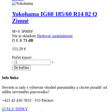
Yokohama IG60
185/60 R14 82 Q
Zimné
M+S 3PMSF
Nie je skladom
Sledovať naskladnenie
D
E
B
71 dB
151,29 €
Počet kusov:
-
+
Do košíka
Info linka
Neviete si rady s výberom vhodné pneumatiky a chcete poradiť od
nášho servisného pracovníka?
+421 42 430 7833 - VO Púchov