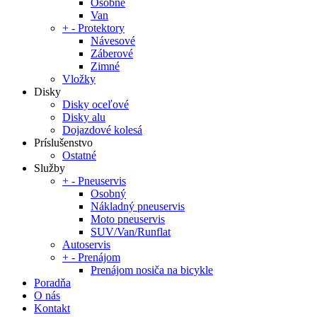
Osobné
Van
+
-
Protektory
Návesové
Záberové
Zimné
Vložky
Disky
Disky oceľové
Disky alu
Dojazdové kolesá
Príslušenstvo
Ostatné
Služby
+
-
Pneuservis
Osobný
Nákladný pneuservis
Moto pneuservis
SUV/Van/Runflat
Autoservis
+
-
Prenájom
Prenájom nosiča na bicykle
Poradňa
O nás
Kontakt