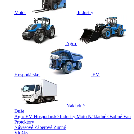
Moto
Industry
Agro
Hospodárske
EM
Nákladné
Duše
Agro
EM
Hospodarské
Industry
Moto
Nákladné
Osobné
Van
Protektory
Návesové
Záberové
Zimné
Vložky