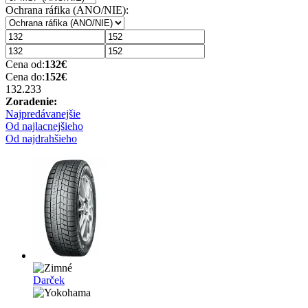
Ochrana ráfika (ANO/NIE):
Cena od:
132
€
Cena do:
152
€
132.23
3
Zoradenie:
Najpredávanejšie
Od najlacnejšieho
Od najdrahšieho
Darček