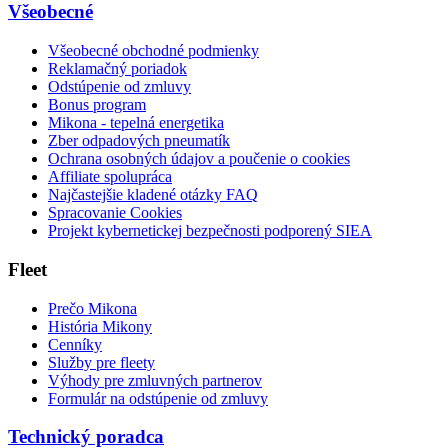
Všeobecné
Všeobecné obchodné podmienky
Reklamačný poriadok
Odstúpenie od zmluvy
Bonus program
Mikona - tepelná energetika
Zber odpadových pneumatík
Ochrana osobných údajov a poučenie o cookies
Affiliate spolupráca
Najčastejšie kladené otázky FAQ
Spracovanie Cookies
Projekt kybernetickej bezpečnosti podporený SIEA
Fleet
Prečo Mikona
História Mikony
Cenníky
Služby pre fleety
Výhody pre zmluvných partnerov
Formulár na odstúpenie od zmluvy
Technický poradca