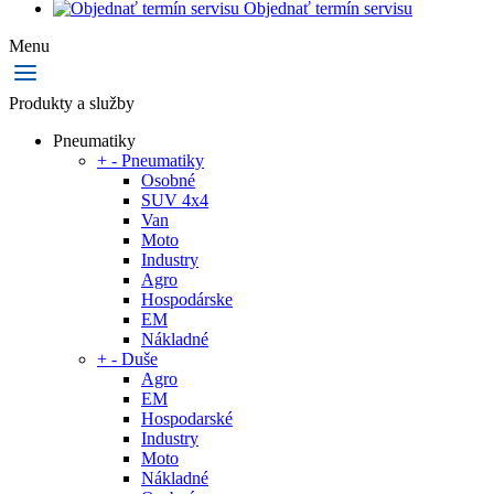
Objednať termín servisu
Menu
Produkty a služby
Pneumatiky
+
-
Pneumatiky
Osobné
SUV 4x4
Van
Moto
Industry
Agro
Hospodárske
EM
Nákladné
+
-
Duše
Agro
EM
Hospodarské
Industry
Moto
Nákladné