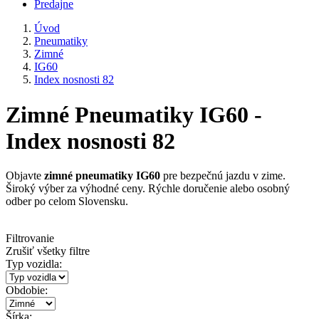
Predajne
Úvod
Pneumatiky
Zimné
IG60
Index nosnosti 82
Zimné Pneumatiky IG60 -
Index nosnosti 82
Objavte
zimné pneumatiky IG60
pre bezpečnú jazdu v zime.
Široký výber za výhodné ceny. Rýchle doručenie alebo osobný
odber po celom Slovensku.
Filtrovanie
Zrušiť všetky filtre
Typ vozidla:
Obdobie:
Šírka: