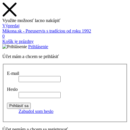
Využite možnosť lacno nakúpiť
Výpredaj
Mikona.sk - Pneuservis s tradíciou od roku 1992
0
Košík je prázdny
Prihlásenie
Účet mám a chcem se prihlásiť
E-mail
Heslo
Zabudol som heslo
Účet nemám a chcem sa registrovať