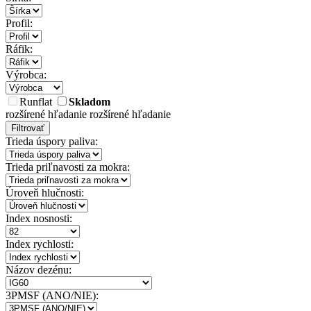
Profil:
Ráfik:
Výrobca:
Runflat
Skladom
rozšírené hľadanie
rozšírené hľadanie
Filtrovať
Trieda úspory paliva:
Trieda priľnavosti za mokra:
Úroveň hlučnosti:
Index nosnosti:
Index rychlosti:
Názov dezénu:
3PMSF (ANO/NIE):