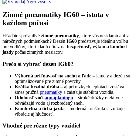
Zimné pneumatiky IG60 – istota v
každom počasí
Hľadáte spoľahlivé
zimné pneumatiky
, ktoré vás nesklamú ani v
náročných podmienkach? Dezén
IG60
predstavuje ideálnu voľbu
pre vodičov, ktorí kladú dôraz na
bezpečnosť, výkon a komfort
jazdy
počas zimných mesiacov.
Prečo si vybrať dezén IG60?
Výborná priľnavosť na snehu a ľade
– lamely a dezén sú
optimalizované pre zimné povrchy.
Krátka brzdná dráha
– aj pri nízkych teplotách zostáva
zmes pružná
pneumatiky
a zaisťuje stabilitu vozidla.
Odolnosť voči
aquaplaningu
– široké drážky efektívne
odvádzajú vodu aj rozbredený sneh.
Komfortná a tichá jazda
– moderná konštrukcia znižuje
vibrácie aj hlučnosť.
Vhodné pre rôzne typy vozidiel