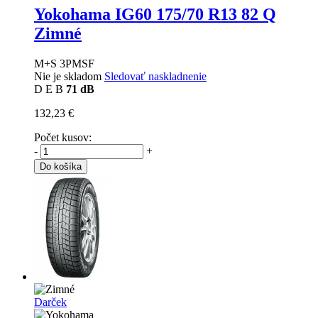
Yokohama IG60
175/70 R13 82 Q
Zimné
M+S 3PMSF
Nie je skladom
Sledovať naskladnenie
D
E
B
71 dB
132,23 €
Počet kusov:
-
+
Do košíka
Darček