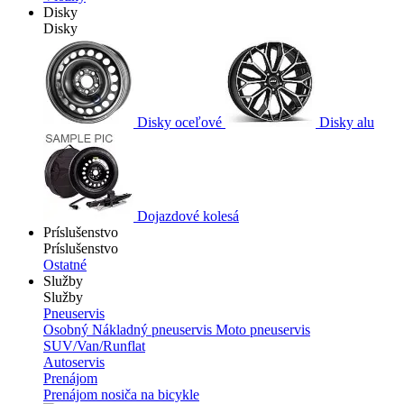
Disky
Disky
Disky oceľové
Disky alu
Dojazdové kolesá
Príslušenstvo
Príslušenstvo
Ostatné
Služby
Služby
Pneuservis
Osobný
Nákladný pneuservis
Moto pneuservis
SUV/Van/Runflat
Autoservis
Prenájom
Prenájom nosiča na bicykle