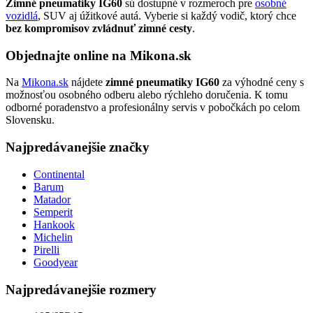
Zimné pneumatiky IG60
sú dostupné v rozmeroch pre
osobné
vozidlá
, SUV aj úžitkové autá. Vyberie si každý vodič, ktorý chce
bez kompromisov zvládnuť zimné cesty
.
Objednajte online na Mikona.sk
Na
Mikona.sk
nájdete
zimné pneumatiky IG60
za výhodné ceny s
možnosťou osobného odberu alebo rýchleho doručenia. K tomu
odborné poradenstvo a profesionálny servis v pobočkách po celom
Slovensku.
Najpredávanejšie značky
Continental
Barum
Matador
Semperit
Hankook
Michelin
Pirelli
Goodyear
Najpredávanejšie rozmery