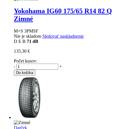
Yokohama IG60
175/65 R14 82 Q
Zimné
M+S 3PMSF
Nie je skladom
Sledovať naskladnenie
D
E
B
71 dB
135,30 €
Počet kusov:
-
+
Do košíka
Darček