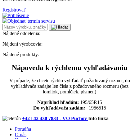
Registrovať
Nájdené oddelenia:
Nájdení výrobcovia:
Nájdené produkty:
Nápoveda k rýchlemu vyhľadávaniu
V prípade, že chcete rýchlo vyhľadať požadovaný rozmer, do
vyhľadávača zadajte len čísla z požadovaného rozmeru (bez
lomítok, pomĺčiek, písmen)
Napríklad hľadám:
195/65R15
Do vyhľadávača zadám:
1956515
+421 42 430 7833 - VO Púchov
Info linka
Poradňa
O nás