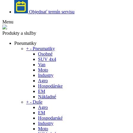
Objednať termín servisu
Menu
Produkty a služby
Pneumatiky
+
-
Pneumatiky
Osobné
SUV 4x4
Van
Moto
Industry
Agro
Hospodárske
EM
Nákladné
+
-
Duše
Agro
EM
Hospodarské
Industry
Moto