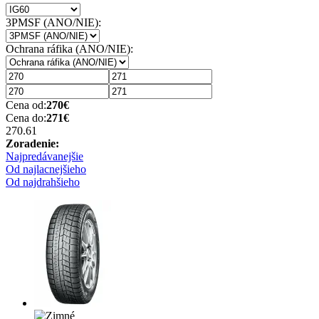
3PMSF (ANO/NIE):
Ochrana ráfika (ANO/NIE):
Cena od:
270
€
Cena do:
271
€
270.6
1
Zoradenie:
Najpredávanejšie
Od najlacnejšieho
Od najdrahšieho