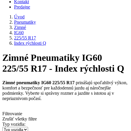
Kontakt
Predajne
Úvod
Pneumatiky
Zimné
IG60
225/55 R17
Index rýchlosti Q
Zimné Pneumatiky IG60
225/55 R17 - Index rýchlosti Q
Zimné pneumatiky IG60 225/55 R17
prinášajú spoľahlivý výkon,
komfort a bezpečnosť pre každodennú jazdu aj náročnejšie
podmienky. Vyberte si správny rozmer a jazdite s istotou aj v
nepriaznivom počasí.
Filtrovanie
Zrušiť všetky filtre
Typ vozidla: