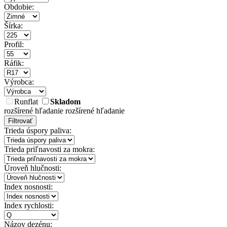
Obdobie:
Šírka:
Profil:
Ráfik:
Výrobca:
Runflat
Skladom
rozšírené hľadanie
rozšírené hľadanie
Filtrovať
Trieda úspory paliva:
Trieda priľnavosti za mokra:
Úroveň hlučnosti:
Index nosnosti:
Index rychlosti:
Názov dezénu: