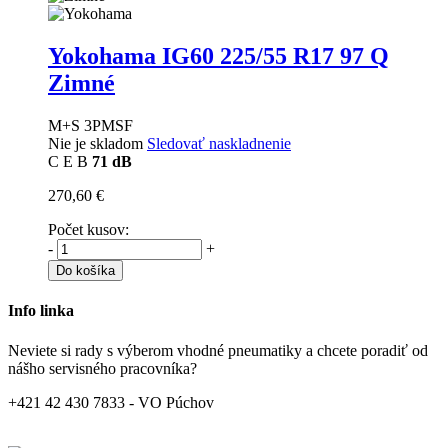
Yokohama IG60
225/55 R17 97 Q
Zimné
M+S 3PMSF
Nie je skladom
Sledovať naskladnenie
C
E
B
71 dB
270,60 €
Počet kusov:
-
+
Do košíka
Info linka
Neviete si rady s výberom vhodné pneumatiky a chcete poradiť od
nášho servisného pracovníka?
+421 42 430 7833 - VO Púchov