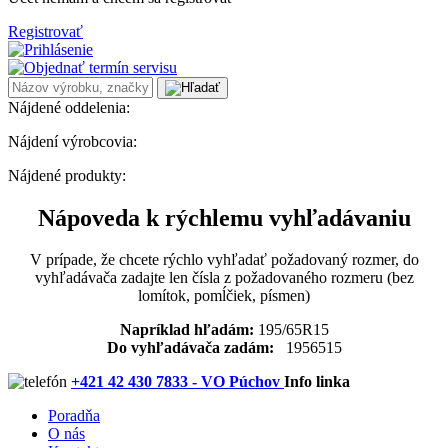
Registrovať
Nájdené oddelenia:
Nájdení výrobcovia:
Nájdené produkty:
Nápoveda k rýchlemu vyhľadávaniu
V prípade, že chcete rýchlo vyhľadať požadovaný rozmer, do
vyhľadávača zadajte len čísla z požadovaného rozmeru (bez
lomítok, pomĺčiek, písmen)
Napríklad hľadám:
195/65R15
Do vyhľadávača zadám:
1956515
+421 42 430 7833 - VO Púchov
Info linka
Poradňa
O nás