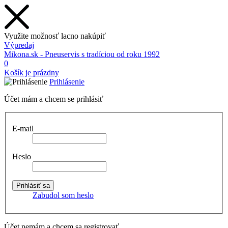
Využite možnosť lacno nakúpiť
Výpredaj
Mikona.sk - Pneuservis s tradíciou od roku 1992
0
Košík je prázdny
Prihlásenie
Účet mám a chcem se prihlásiť
E-mail
Heslo
Zabudol som heslo
Účet nemám a chcem sa registrovať