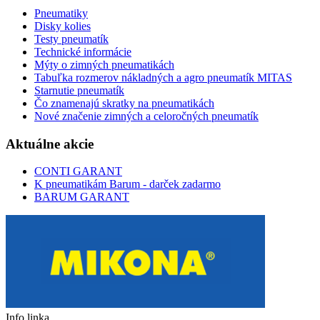
Pneumatiky
Disky kolies
Testy pneumatík
Technické informácie
Mýty o zimných pneumatikách
Tabuľka rozmerov nákladných a agro pneumatík MITAS
Starnutie pneumatík
Čo znamenajú skratky na pneumatikách
Nové značenie zimných a celoročných pneumatík
Aktuálne akcie
CONTI GARANT
K pneumatikám Barum - darček zadarmo
BARUM GARANT
Info linka