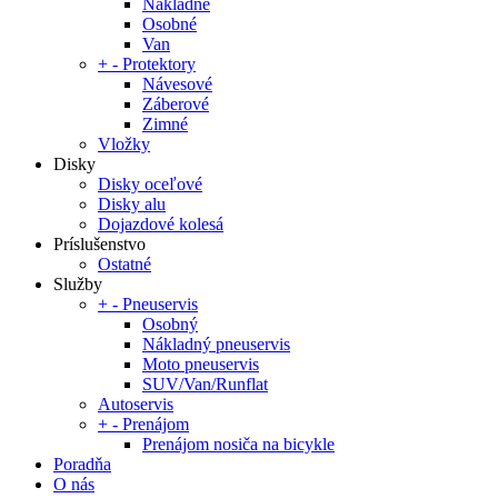
Nákladné
Osobné
Van
+
-
Protektory
Návesové
Záberové
Zimné
Vložky
Disky
Disky oceľové
Disky alu
Dojazdové kolesá
Príslušenstvo
Ostatné
Služby
+
-
Pneuservis
Osobný
Nákladný pneuservis
Moto pneuservis
SUV/Van/Runflat
Autoservis
+
-
Prenájom
Prenájom nosiča na bicykle
Poradňa
O nás