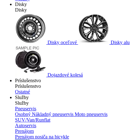
Disky
Disky
Disky oceľové
Disky alu
Dojazdové kolesá
Príslušenstvo
Príslušenstvo
Ostatné
Služby
Služby
Pneuservis
Osobný
Nákladný pneuservis
Moto pneuservis
SUV/Van/Runflat
Autoservis
Prenájom
Prenájom nosiča na bicykle