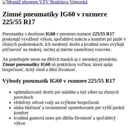
Zimné pneumatiky IG60 v rozmere
225/55 R17
Pneumatiky s dezénom
IG60
v presnom rozmere
225/55 R17
poskytujú vyvážený výkon, spoľahlivú trakciu a komfort pri jazde v
rôznych podmienkach. Ich moderný dezén a kvalitná zmes zvyšujú
priľnavosť na mokrej, suchej aj mierne zasneženej vozovke.
Ak potrebujete istotu na dlhých trasách aj v mestskej premávke,
Zimné pneumatiky IG60
sú praktickou voľbou, ktorá spája
bezpečnosť, tichý chod a dlhú životnosť.
Výhody pneumatík IG60 v rozmere 225/55 R17
optimalizovaný dezén pre stabilitu a istý záber na rôznych
povrchoch
efektívny odvod vody na zvýšenie bezpečnosti
nízka hlučnosť a rovnomerné opotrebovanie pre vyšší jazdný
komfort
kvalitná gumová zmes pre dlhšiu životnosť a spoľahlivý
výkon