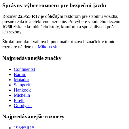
Správny výber rozmeru pre bezpečnú jazdu
Rozmer
225/55 R17
je dôležitým faktorom pre stabilitu vozidla,
presné reakcie a efektívne brzdenie. Pri výbere vhodného dezénu
IG60
získate kombináciu istoty, komfortu a spoľahlivosti počas
ich sezóny.
Širokú ponuku kvalitných pneumatík rôznych značiek v tomto
rozmere nájdete na
Mikona.sk
.
Najpredávanejšie značky
Continental
Barum
Matador
Semperit
Hankook
Michelin
Pirelli
Goodyear
Najpredávanejšie rozmery
195/65R15