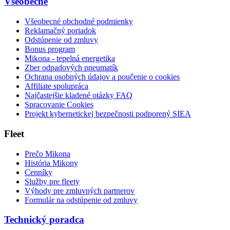
Všeobecné
Všeobecné obchodné podmienky
Reklamačný poriadok
Odstúpenie od zmluvy
Bonus program
Mikona - tepelná energetika
Zber odpadových pneumatík
Ochrana osobných údajov a poučenie o cookies
Affiliate spolupráca
Najčastejšie kladené otázky FAQ
Spracovanie Cookies
Projekt kybernetickej bezpečnosti podporený SIEA
Fleet
Prečo Mikona
História Mikony
Cenníky
Služby pre fleety
Výhody pre zmluvných partnerov
Formulár na odstúpenie od zmluvy
Technický poradca