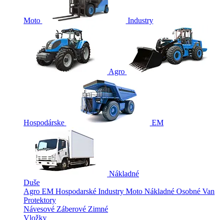
Moto
Industry
Agro
Hospodárske
EM
Nákladné
Duše
Agro
EM
Hospodarské
Industry
Moto
Nákladné
Osobné
Van
Protektory
Návesové
Záberové
Zimné
Vložky