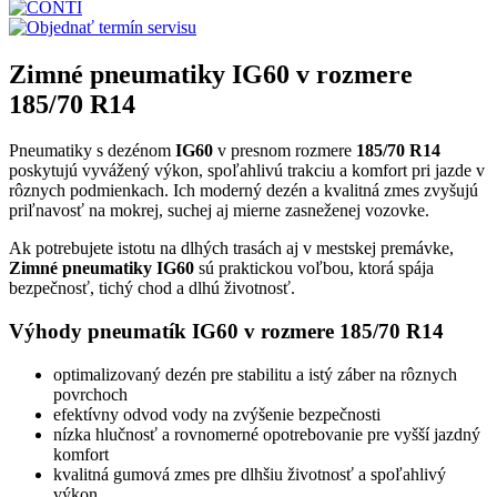
Zimné pneumatiky IG60 v rozmere
185/70 R14
Pneumatiky s dezénom
IG60
v presnom rozmere
185/70 R14
poskytujú vyvážený výkon, spoľahlivú trakciu a komfort pri jazde v
rôznych podmienkach. Ich moderný dezén a kvalitná zmes zvyšujú
priľnavosť na mokrej, suchej aj mierne zasneženej vozovke.
Ak potrebujete istotu na dlhých trasách aj v mestskej premávke,
Zimné pneumatiky IG60
sú praktickou voľbou, ktorá spája
bezpečnosť, tichý chod a dlhú životnosť.
Výhody pneumatík IG60 v rozmere 185/70 R14
optimalizovaný dezén pre stabilitu a istý záber na rôznych
povrchoch
efektívny odvod vody na zvýšenie bezpečnosti
nízka hlučnosť a rovnomerné opotrebovanie pre vyšší jazdný
komfort
kvalitná gumová zmes pre dlhšiu životnosť a spoľahlivý
výkon