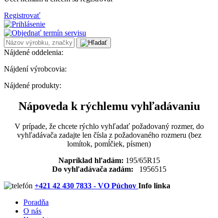
Registrovať
Nájdené oddelenia:
Nájdení výrobcovia:
Nájdené produkty:
Nápoveda k rýchlemu vyhľadávaniu
V prípade, že chcete rýchlo vyhľadať požadovaný rozmer, do
vyhľadávača zadajte len čísla z požadovaného rozmeru (bez
lomítok, pomĺčiek, písmen)
Napríklad hľadám:
195/65R15
Do vyhľadávača zadám:
1956515
+421 42 430 7833 - VO Púchov
Info linka
Poradňa
O nás