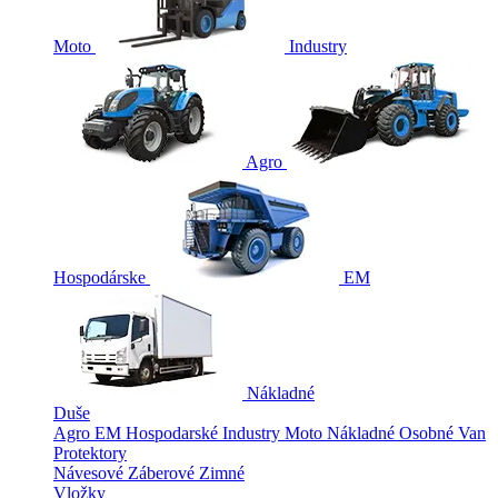
Moto
Industry
Agro
Hospodárske
EM
Nákladné
Duše
Agro
EM
Hospodarské
Industry
Moto
Nákladné
Osobné
Van
Protektory
Návesové
Záberové
Zimné
Vložky