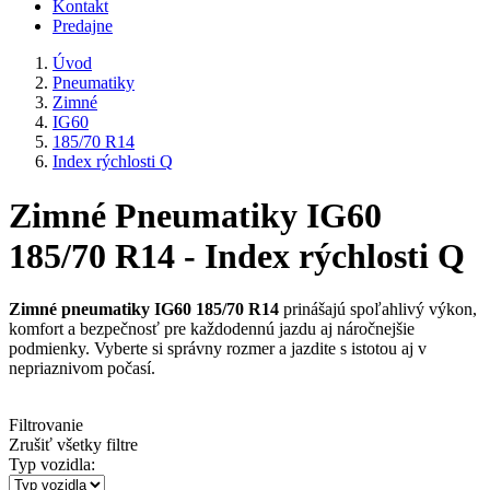
Kontakt
Predajne
Úvod
Pneumatiky
Zimné
IG60
185/70 R14
Index rýchlosti Q
Zimné Pneumatiky IG60
185/70 R14 - Index rýchlosti Q
Zimné pneumatiky IG60 185/70 R14
prinášajú spoľahlivý výkon,
komfort a bezpečnosť pre každodennú jazdu aj náročnejšie
podmienky. Vyberte si správny rozmer a jazdite s istotou aj v
nepriaznivom počasí.
Filtrovanie
Zrušiť všetky filtre
Typ vozidla: