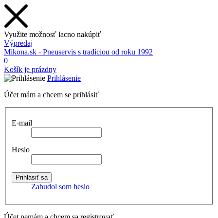
Využite možnosť lacno nakúpiť
Výpredaj
Mikona.sk - Pneuservis s tradíciou od roku 1992
0
Košík je prázdny
Prihlásenie
Účet mám a chcem se prihlásiť
E-mail
Heslo
Zabudol som heslo
Účet nemám a chcem sa registrovať