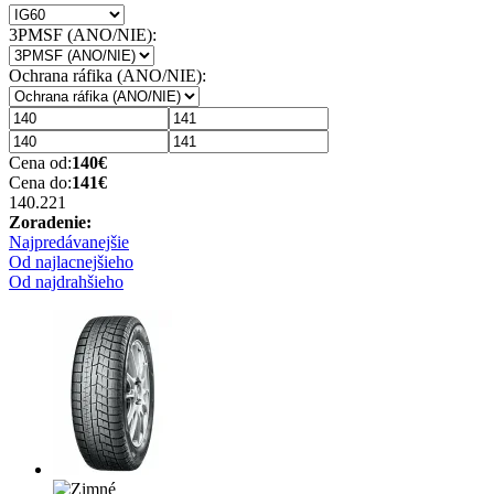
3PMSF (ANO/NIE):
Ochrana ráfika (ANO/NIE):
Cena od:
140
€
Cena do:
141
€
140.22
1
Zoradenie:
Najpredávanejšie
Od najlacnejšieho
Od najdrahšieho