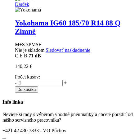
Darček
Yokohama IG60
185/70 R14 88 Q
Zimné
M+S 3PMSF
Nie je skladom
Sledovať naskladnenie
C
E
B
71 dB
140,22 €
Počet kusov:
-
+
Do košíka
Info linka
Neviete si rady s výberom vhodné pneumatiky a chcete poradiť od
nášho servisného pracovníka?
+421 42 430 7833 - VO Púchov