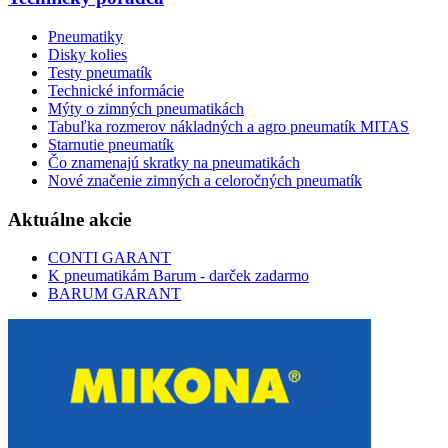
Pneumatiky
Disky kolies
Testy pneumatík
Technické informácie
Mýty o zimných pneumatikách
Tabuľka rozmerov nákladných a agro pneumatík MITAS
Starnutie pneumatík
Čo znamenajú skratky na pneumatikách
Nové značenie zimných a celoročných pneumatík
Aktuálne akcie
CONTI GARANT
K pneumatikám Barum - darček zadarmo
BARUM GARANT