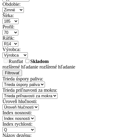
Obdobie:
Šírka:
Profil:
Ráfik:
Výrobca:
Runflat
Skladom
rozšírené hľadanie
rozšírené hľadanie
Filtrovať
Trieda úspory paliva:
Trieda priľnavosti za mokra:
Úroveň hlučnosti:
Index nosnosti:
Index rychlosti:
Názov dezénu: