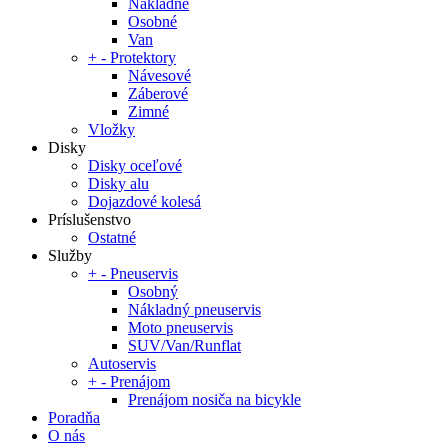
Nákladné
Osobné
Van
+
-
Protektory
Návesové
Záberové
Zimné
Vložky
Disky
Disky oceľové
Disky alu
Dojazdové kolesá
Príslušenstvo
Ostatné
Služby
+
-
Pneuservis
Osobný
Nákladný pneuservis
Moto pneuservis
SUV/Van/Runflat
Autoservis
+
-
Prenájom
Prenájom nosiča na bicykle
Poradňa
O nás