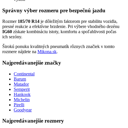
Správny výber rozmeru pre bezpečnú jazdu
Rozmer
185/70 R14
je dôležitým faktorom pre stabilitu vozidla,
presné reakcie a efektívne brzdenie. Pri výbere vhodného dezénu
IG60
získate kombináciu istoty, komfortu a spoľahlivosti počas
ich sezóny.
Širokú ponuku kvalitných pneumatík rôznych značiek v tomto
rozmere nájdete na
Mikona.sk
.
Najpredávanejšie značky
Continental
Barum
Matador
Semperit
Hankook
Michelin
Pirelli
Goodyear
Najpredávanejšie rozmery