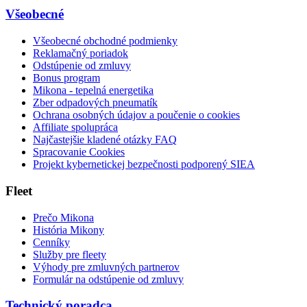
Všeobecné
Všeobecné obchodné podmienky
Reklamačný poriadok
Odstúpenie od zmluvy
Bonus program
Mikona - tepelná energetika
Zber odpadových pneumatík
Ochrana osobných údajov a poučenie o cookies
Affiliate spolupráca
Najčastejšie kladené otázky FAQ
Spracovanie Cookies
Projekt kybernetickej bezpečnosti podporený SIEA
Fleet
Prečo Mikona
História Mikony
Cenníky
Služby pre fleety
Výhody pre zmluvných partnerov
Formulár na odstúpenie od zmluvy
Technický poradca