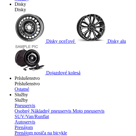
Disky
Disky
Disky oceľové
Disky alu
Dojazdové kolesá
Príslušenstvo
Príslušenstvo
Ostatné
Služby
Služby
Pneuservis
Osobný
Nákladný pneuservis
Moto pneuservis
SUV/Van/Runflat
Autoservis
Prenájom
Prenájom nosiča na bicykle