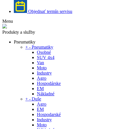
Objednať termín servisu
Menu
Produkty a služby
Pneumatiky
+
-
Pneumatiky
Osobné
SUV 4x4
Van
Moto
Industry
Agro
Hospodárske
EM
Nákladné
+
-
Duše
Agro
EM
Hospodarské
Industry
Moto