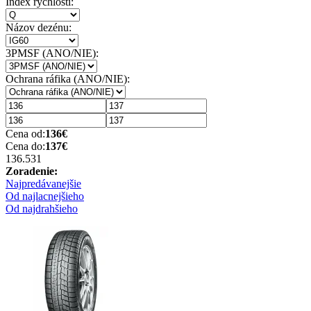
Index rychlosti:
Názov dezénu:
3PMSF (ANO/NIE):
Ochrana ráfika (ANO/NIE):
Cena od:
136
€
Cena do:
137
€
136.53
1
Zoradenie:
Najpredávanejšie
Od najlacnejšieho
Od najdrahšieho