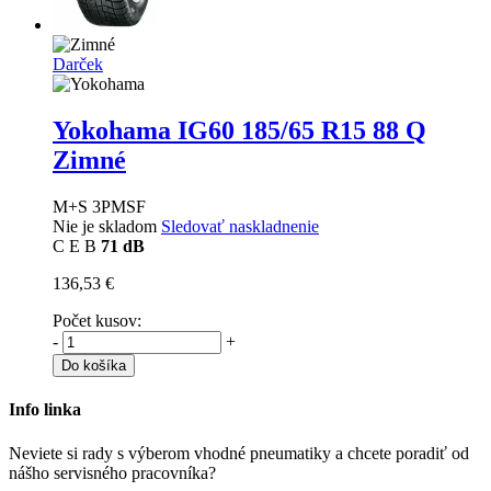
Darček
Yokohama IG60
185/65 R15 88 Q
Zimné
M+S 3PMSF
Nie je skladom
Sledovať naskladnenie
C
E
B
71 dB
136,53 €
Počet kusov:
-
+
Do košíka
Info linka
Neviete si rady s výberom vhodné pneumatiky a chcete poradiť od
nášho servisného pracovníka?