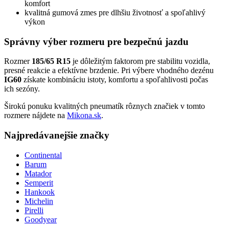
komfort
kvalitná gumová zmes pre dlhšiu životnosť a spoľahlivý
výkon
Správny výber rozmeru pre bezpečnú jazdu
Rozmer
185/65 R15
je dôležitým faktorom pre stabilitu vozidla,
presné reakcie a efektívne brzdenie. Pri výbere vhodného dezénu
IG60
získate kombináciu istoty, komfortu a spoľahlivosti počas
ich sezóny.
Širokú ponuku kvalitných pneumatík rôznych značiek v tomto
rozmere nájdete na
Mikona.sk
.
Najpredávanejšie značky
Continental
Barum
Matador
Semperit
Hankook
Michelin
Pirelli
Goodyear