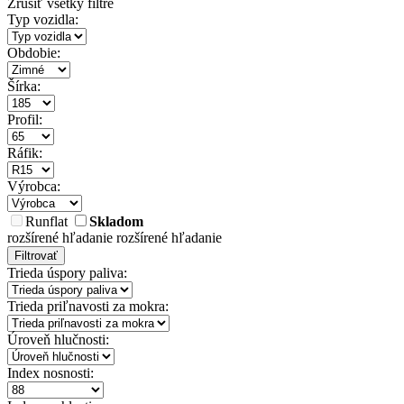
Zrušiť všetky filtre
Typ vozidla:
Obdobie:
Šírka:
Profil:
Ráfik:
Výrobca:
Runflat
Skladom
rozšírené hľadanie
rozšírené hľadanie
Filtrovať
Trieda úspory paliva:
Trieda priľnavosti za mokra:
Úroveň hlučnosti:
Index nosnosti: