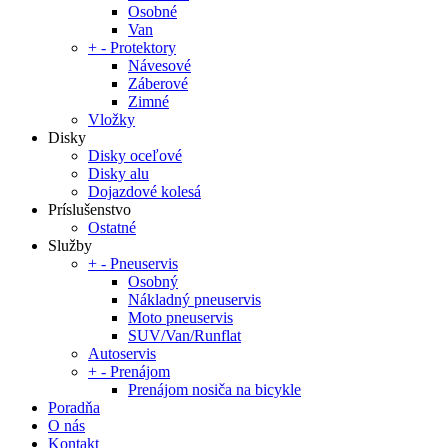
Osobné
Van
+
-
Protektory
Návesové
Záberové
Zimné
Vložky
Disky
Disky oceľové
Disky alu
Dojazdové kolesá
Príslušenstvo
Ostatné
Služby
+
-
Pneuservis
Osobný
Nákladný pneuservis
Moto pneuservis
SUV/Van/Runflat
Autoservis
+
-
Prenájom
Prenájom nosiča na bicykle
Poradňa
O nás
Kontakt