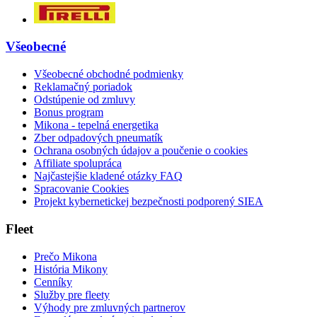
Všeobecné
Všeobecné obchodné podmienky
Reklamačný poriadok
Odstúpenie od zmluvy
Bonus program
Mikona - tepelná energetika
Zber odpadových pneumatík
Ochrana osobných údajov a poučenie o cookies
Affiliate spolupráca
Najčastejšie kladené otázky FAQ
Spracovanie Cookies
Projekt kybernetickej bezpečnosti podporený SIEA
Fleet
Prečo Mikona
História Mikony
Cenníky
Služby pre fleety
Výhody pre zmluvných partnerov