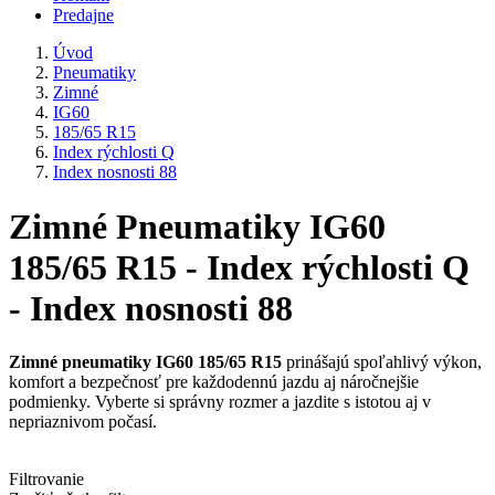
Predajne
Úvod
Pneumatiky
Zimné
IG60
185/65 R15
Index rýchlosti Q
Index nosnosti 88
Zimné Pneumatiky IG60
185/65 R15 - Index rýchlosti Q
- Index nosnosti 88
Zimné pneumatiky IG60 185/65 R15
prinášajú spoľahlivý výkon,
komfort a bezpečnosť pre každodennú jazdu aj náročnejšie
podmienky. Vyberte si správny rozmer a jazdite s istotou aj v
nepriaznivom počasí.
Filtrovanie