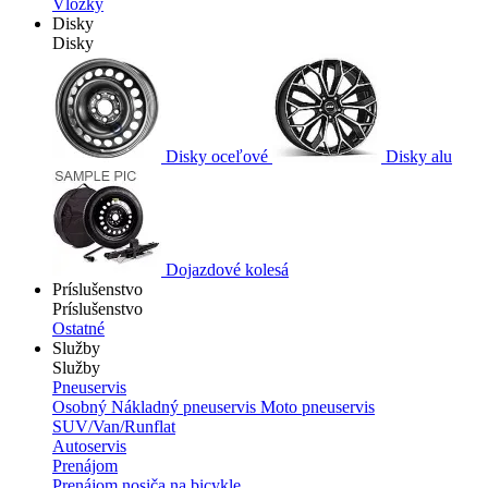
Vložky
Disky
Disky
Disky oceľové
Disky alu
Dojazdové kolesá
Príslušenstvo
Príslušenstvo
Ostatné
Služby
Služby
Pneuservis
Osobný
Nákladný pneuservis
Moto pneuservis
SUV/Van/Runflat
Autoservis
Prenájom
Prenájom nosiča na bicykle