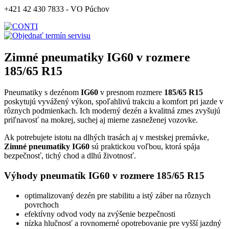
+421 42 430 7833 - VO Púchov
Zimné pneumatiky IG60 v rozmere
185/65 R15
Pneumatiky s dezénom
IG60
v presnom rozmere
185/65 R15
poskytujú vyvážený výkon, spoľahlivú trakciu a komfort pri jazde v
rôznych podmienkach. Ich moderný dezén a kvalitná zmes zvyšujú
priľnavosť na mokrej, suchej aj mierne zasneženej vozovke.
Ak potrebujete istotu na dlhých trasách aj v mestskej premávke,
Zimné pneumatiky IG60
sú praktickou voľbou, ktorá spája
bezpečnosť, tichý chod a dlhú životnosť.
Výhody pneumatík IG60 v rozmere 185/65 R15
optimalizovaný dezén pre stabilitu a istý záber na rôznych
povrchoch
efektívny odvod vody na zvýšenie bezpečnosti
nízka hlučnosť a rovnomerné opotrebovanie pre vyšší jazdný