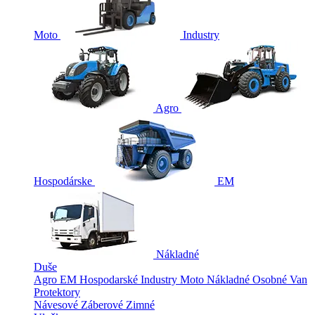
Moto
Industry
Agro
Hospodárske
EM
Nákladné
Duše
Agro
EM
Hospodarské
Industry
Moto
Nákladné
Osobné
Van
Protektory
Návesové
Záberové
Zimné