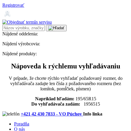
Registrovať
Nájdené oddelenia:
Nájdení výrobcovia:
Nájdené produkty:
Nápoveda k rýchlemu vyhľadávaniu
V prípade, že chcete rýchlo vyhľadať požadovaný rozmer, do
vyhľadávača zadajte len čísla z požadovaného rozmeru (bez
lomítok, pomĺčiek, písmen)
Napríklad hľadám:
195/65R15
Do vyhľadávača zadám:
1956515
+421 42 430 7833 - VO Púchov
Info linka
Poradňa
O nás