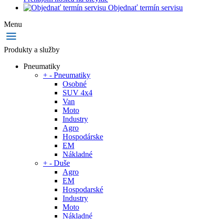
Objednať termín servisu
Menu
Produkty a služby
Pneumatiky
+
-
Pneumatiky
Osobné
SUV 4x4
Van
Moto
Industry
Agro
Hospodárske
EM
Nákladné
+
-
Duše
Agro
EM
Hospodarské
Industry
Moto
Nákladné