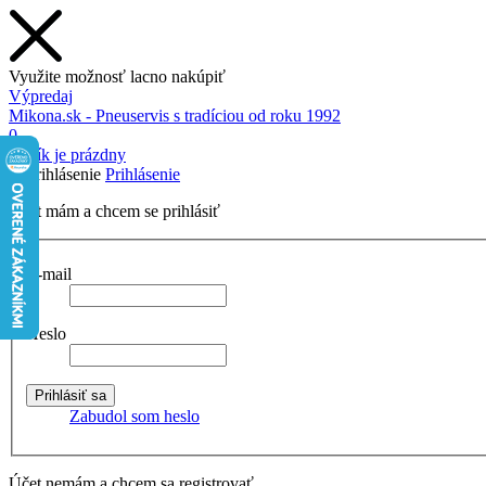
Využite možnosť lacno nakúpiť
Výpredaj
Mikona.sk - Pneuservis s tradíciou od roku 1992
0
Košík je prázdny
Prihlásenie
Účet mám a chcem se prihlásiť
E-mail
Heslo
Zabudol som heslo
Účet nemám a chcem sa registrovať