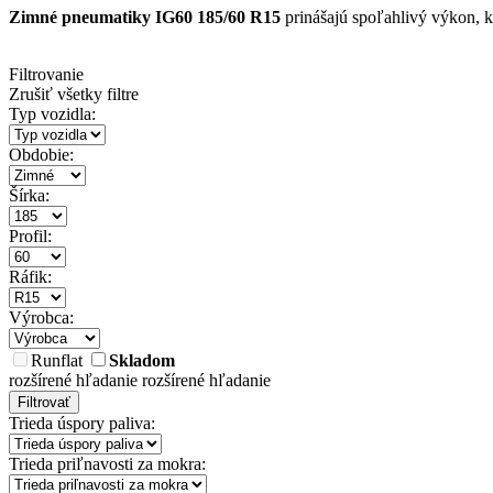
Zimné pneumatiky IG60 185/60 R15
prinášajú spoľahlivý výkon, k
Filtrovanie
Zrušiť všetky filtre
Typ vozidla:
Obdobie:
Šírka:
Profil:
Ráfik:
Výrobca:
Runflat
Skladom
rozšírené hľadanie
rozšírené hľadanie
Filtrovať
Trieda úspory paliva:
Trieda priľnavosti za mokra: