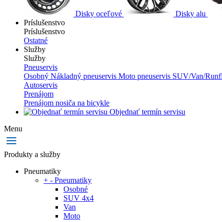
Disky oceľové
Disky alu
Príslušenstvo
Príslušenstvo
Ostatné
Služby
Služby
Pneuservis
Osobný
Nákladný pneuservis
Moto pneuservis
SUV/Van/Runfl
Autoservis
Prenájom
Prenájom nosiča na bicykle
Objednať termín servisu
Menu
Produkty a služby
Pneumatiky
+
-
Pneumatiky
Osobné
SUV 4x4
Van
Moto