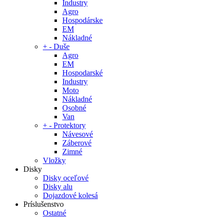
Industry
Agro
Hospodárske
EM
Nákladné
+
-
Duše
Agro
EM
Hospodarské
Industry
Moto
Nákladné
Osobné
Van
+
-
Protektory
Návesové
Záberové
Zimné
Vložky
Disky
Disky oceľové
Disky alu
Dojazdové kolesá
Príslušenstvo
Ostatné