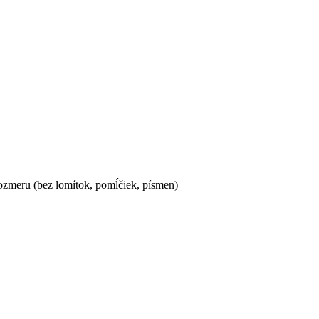
ozmeru (bez lomítok, pomĺčiek, písmen)