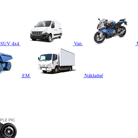
SUV 4x4
Van
EM
Nákladné