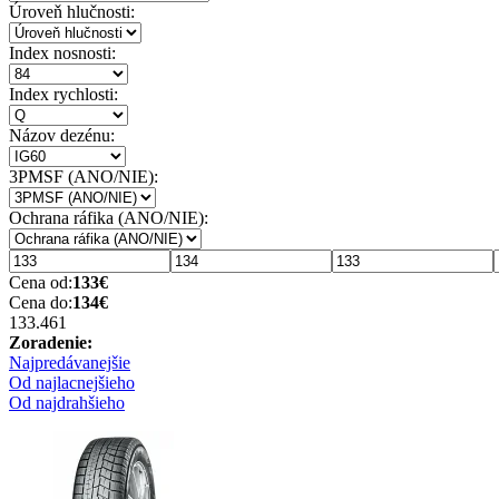
Úroveň hlučnosti:
Index nosnosti:
Index rychlosti:
Názov dezénu:
3PMSF (ANO/NIE):
Ochrana ráfika (ANO/NIE):
Cena od:
133
€
Cena do:
134
€
133.46
1
Zoradenie:
Najpredávanejšie
Od najlacnejšieho
Od najdrahšieho