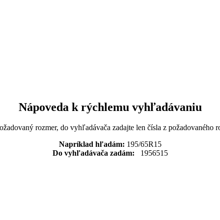
Nápoveda k rýchlemu vyhľadávaniu
požadovaný rozmer, do vyhľadávača zadajte len čísla z požadovaného r
Napríklad hľadám:
195/65R15
Do vyhľadávača zadám:
1956515