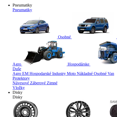
Pneumatiky
Pneumatiky
Osobné
Agro
Hospodárske
Duše
Agro
EM
Hospodarské
Industry
Moto
Nákladné
Osobné
Van
Protektory
Návesové
Záberové
Zimné
Vložky
Disky
Disky