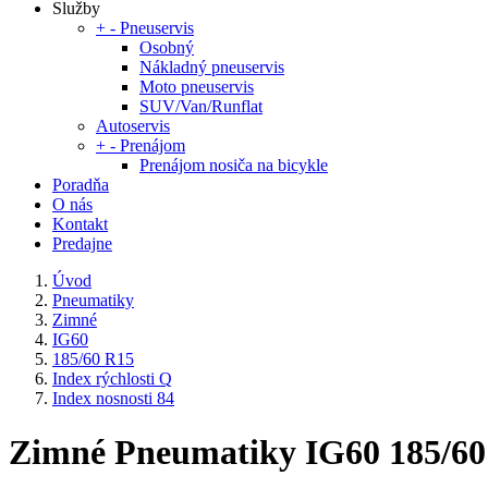
Služby
+
-
Pneuservis
Osobný
Nákladný pneuservis
Moto pneuservis
SUV/Van/Runflat
Autoservis
+
-
Prenájom
Prenájom nosiča na bicykle
Poradňa
O nás
Kontakt
Predajne
Úvod
Pneumatiky
Zimné
IG60
185/60 R15
Index rýchlosti Q
Index nosnosti 84
Zimné Pneumatiky IG60 185/60 R