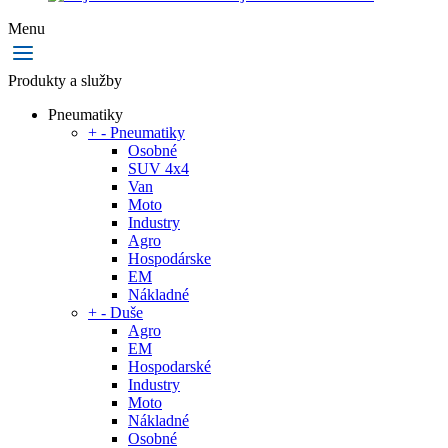
Menu
Produkty a služby
Pneumatiky
+
-
Pneumatiky
Osobné
SUV 4x4
Van
Moto
Industry
Agro
Hospodárske
EM
Nákladné
+
-
Duše
Agro
EM
Hospodarské
Industry
Moto
Nákladné
Osobné