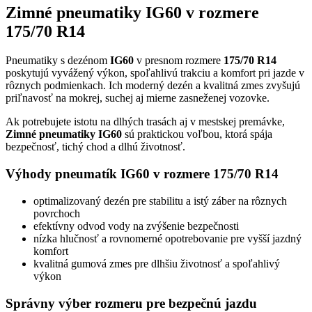
Zimné pneumatiky IG60 v rozmere
175/70 R14
Pneumatiky s dezénom
IG60
v presnom rozmere
175/70 R14
poskytujú vyvážený výkon, spoľahlivú trakciu a komfort pri jazde v
rôznych podmienkach. Ich moderný dezén a kvalitná zmes zvyšujú
priľnavosť na mokrej, suchej aj mierne zasneženej vozovke.
Ak potrebujete istotu na dlhých trasách aj v mestskej premávke,
Zimné pneumatiky IG60
sú praktickou voľbou, ktorá spája
bezpečnosť, tichý chod a dlhú životnosť.
Výhody pneumatík IG60 v rozmere 175/70 R14
optimalizovaný dezén pre stabilitu a istý záber na rôznych
povrchoch
efektívny odvod vody na zvýšenie bezpečnosti
nízka hlučnosť a rovnomerné opotrebovanie pre vyšší jazdný
komfort
kvalitná gumová zmes pre dlhšiu životnosť a spoľahlivý
výkon
Správny výber rozmeru pre bezpečnú jazdu