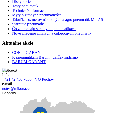
Disky kolies
Testy pneumatík
Technické informácie
Mýty o zimných pneumatikách
Tabuľka rozmerov nákladných a agro pneumatík MITAS
Starnutie pneumatík
Čo znamenajú skratky na pneumatikách
Nové značenie zimných a celoročných pneumatík
Aktuálne akcie
CONTI GARANT
K pneumatikám Barum - darček zadarmo
BARUM GARANT
Info linka
+421 42 430 7833 - VO Púchov
e-mail
notes@mikona.sk
Pobočky