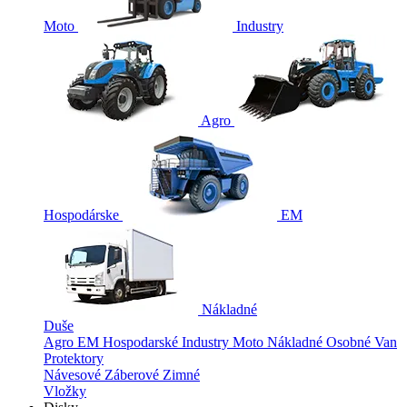
Moto
Industry
Agro
Hospodárske
EM
Nákladné
Duše
Agro
EM
Hospodarské
Industry
Moto
Nákladné
Osobné
Van
Protektory
Návesové
Záberové
Zimné
Vložky