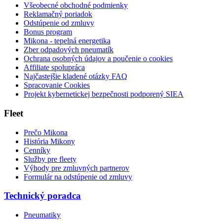
Všeobecné obchodné podmienky
Reklamačný poriadok
Odstúpenie od zmluvy
Bonus program
Mikona - tepelná energetika
Zber odpadových pneumatík
Ochrana osobných údajov a poučenie o cookies
Affiliate spolupráca
Najčastejšie kladené otázky FAQ
Spracovanie Cookies
Projekt kybernetickej bezpečnosti podporený SIEA
Fleet
Prečo Mikona
História Mikony
Cenníky
Služby pre fleety
Výhody pre zmluvných partnerov
Formulár na odstúpenie od zmluvy
Technický poradca
Pneumatiky