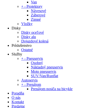
Van
+
-
Protektory
Návesové
Záberové
Zimné
Vložky
Disky
Disky oceľové
Disky alu
Dojazdové kolesá
Príslušenstvo
Ostatné
Služby
+
-
Pneuservis
Osobný
Nákladný pneuservis
Moto pneuservis
SUV/Van/Runflat
Autoservis
+
-
Prenájom
Prenájom nosiča na bicykle
Poradňa
O nás
Kontakt
Predajne