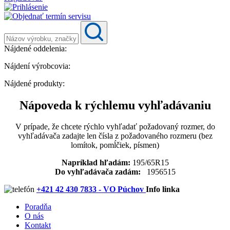
Nájdené oddelenia:
Nájdení výrobcovia:
Nájdené produkty:
Nápoveda k rýchlemu vyhľadávaniu
V prípade, že chcete rýchlo vyhľadať požadovaný rozmer, do
vyhľadávača zadajte len čísla z požadovaného rozmeru (bez
lomítok, pomĺčiek, písmen)
Napríklad hľadám:
195/65R15
Do vyhľadávača zadám:
1956515
+421 42 430 7833 - VO Púchov
Info linka
Poradňa
O nás
Kontakt