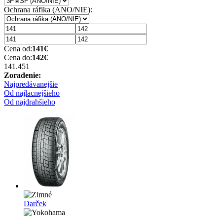
Ochrana ráfika (ANO/NIE):
Cena od:
141
€
Cena do:
142
€
141.45
1
Zoradenie:
Najpredávanejšie
Od najlacnejšieho
Od najdrahšieho
Darček