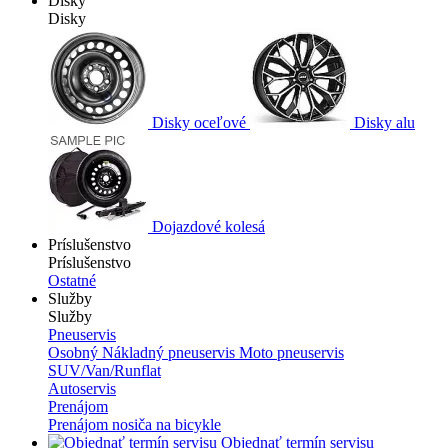
Disky
Disky
Disky oceľové
Disky alu
Dojazdové kolesá
Príslušenstvo
Príslušenstvo
Ostatné
Služby
Služby
Pneuservis
Osobný
Nákladný pneuservis
Moto pneuservis
SUV/Van/Runflat
Autoservis
Prenájom
Prenájom nosiča na bicykle
Objednať termín servisu