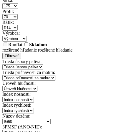
Šírka:
Profil:
Ráfik:
Výrobca:
Runflat
Skladom
rozšírené hľadanie
rozšírené hľadanie
Filtrovať
Trieda úspory paliva:
Trieda priľnavosti za mokra:
Úroveň hlučnosti:
Index nosnosti:
Index rychlosti:
Názov dezénu:
3PMSF (ANO/NIE):