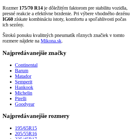
Rozmer
175/70 R14
je dôležitým faktorom pre stabilitu vozidla,
presné reakcie a efektívne brzdenie. Pri výbere vhodného dezénu
IG60
získate kombináciu istoty, komfortu a spoľahlivosti počas
ich sezóny.
Širokú ponuku kvalitných pneumatík rôznych značiek v tomto
rozmere nájdete na
Mikona.sk
.
Najpredávanejšie značky
Continental
Barum
Matador
Semperit
Hankook
Michelin
Pirelli
Goodyear
Najpredávanejšie rozmery
195/65R15
205/55R16