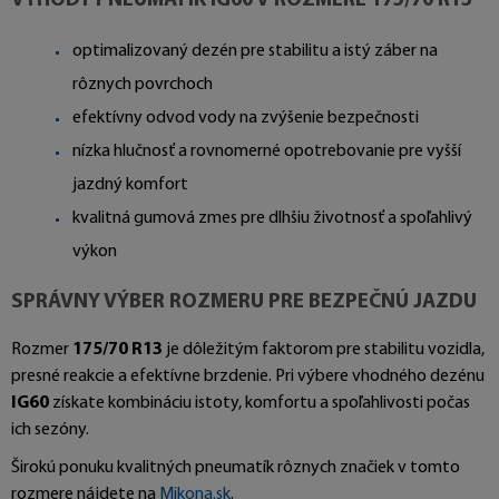
VÝHODY PNEUMATÍK IG60 V ROZMERE 175/70 R13
optimalizovaný dezén pre stabilitu a istý záber na
rôznych povrchoch
efektívny odvod vody na zvýšenie bezpečnosti
nízka hlučnosť a rovnomerné opotrebovanie pre vyšší
jazdný komfort
kvalitná gumová zmes pre dlhšiu životnosť a spoľahlivý
výkon
SPRÁVNY VÝBER ROZMERU PRE BEZPEČNÚ JAZDU
Rozmer
175/70 R13
je dôležitým faktorom pre stabilitu vozidla,
presné reakcie a efektívne brzdenie. Pri výbere vhodného dezénu
IG60
získate kombináciu istoty, komfortu a spoľahlivosti počas
ich sezóny.
Širokú ponuku kvalitných pneumatík rôznych značiek v tomto
rozmere nájdete na
Mikona.sk
.