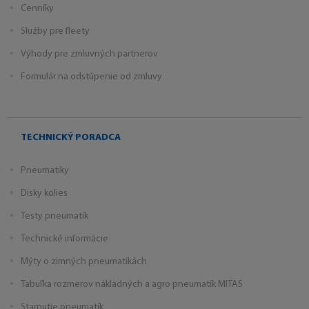
Cenníky
Služby pre fleety
Výhody pre zmluvných partnerov
Formulár na odstúpenie od zmluvy
TECHNICKÝ PORADCA
Pneumatiky
Disky kolies
Testy pneumatík
Technické informácie
Mýty o zimných pneumatikách
Tabuľka rozmerov nákladných a agro pneumatík MITAS
Starnutie pneumatík