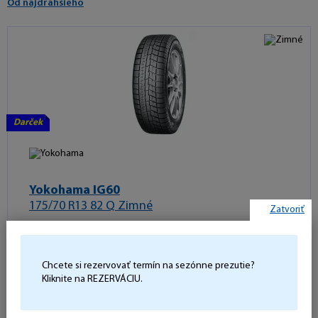
Od najdrahšieho
Darček
Yokohama IG60
175/70 R13 82 Q Zimné
Zatvoriť
M+S 3PMSF
Nie je skladom
Sledovať naskladnenie
Chcete si rezervovať termín na sezónne prezutie?
71 dB
D
E
B
Kliknite na REZERVÁCIU.
132,23 €
Počet kusov: