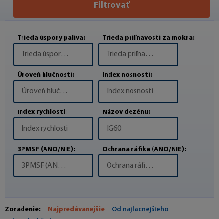
Filtrovať
Trieda úspory paliva:
Trieda priľnavosti za mokra:
Trieda úspory paliva
Trieda priľnavosti za mokra
Úroveň hlučnosti:
Index nosnosti:
Úroveň hlučnosti
Index nosnosti
Index rychlosti:
Názov dezénu:
Index rychlosti
IG60
3PMSF (ANO/NIE):
Ochrana ráfika (ANO/NIE):
3PMSF (ANO/NIE)
Ochrana ráfika (ANO/NIE)
Zoradenie:
Najpredávanejšie
Od najlacnejšieho