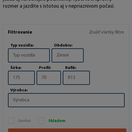
rozmer a jazdite s istotou aj v nepriaznivom počasí.
Filtrovanie
Zrušiť všetky filtre
Typ vozidla:
Obdobie:
Typ vozidla
Zimné
Šírka:
Profil:
Ráfik:
175
70
R13
Výrobca:
Výrobca
Runflat
Skladom