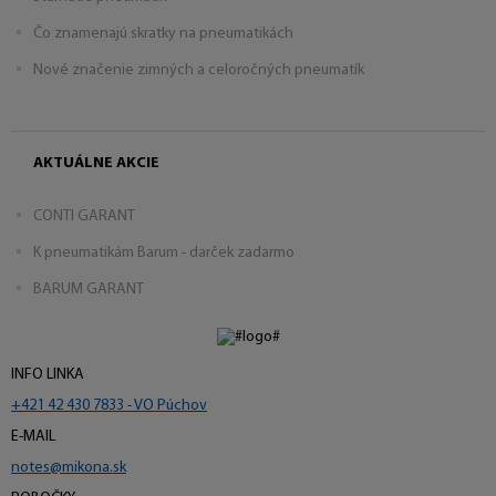
Čo znamenajú skratky na pneumatikách
Nové značenie zimných a celoročných pneumatík
AKTUÁLNE AKCIE
CONTI GARANT
K pneumatikám Barum - darček zadarmo
BARUM GARANT
INFO LINKA
+421 42 430 7833 - VO Púchov
E-MAIL
notes@mikona.sk