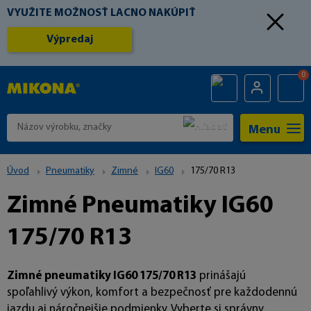
VYUŽITE MOŽNOSŤ LACNO NAKÚPIŤ
Výpredaj
0
Menu
Úvod
Pneumatiky
Zimné
IG60
175/70 R13
Zimné Pneumatiky IG60
175/70 R13
Zimné pneumatiky IG60 175/70 R13
prinášajú
spoľahlivý výkon, komfort a bezpečnosť pre každodennú
jazdu aj náročnejšie podmienky. Vyberte si správny