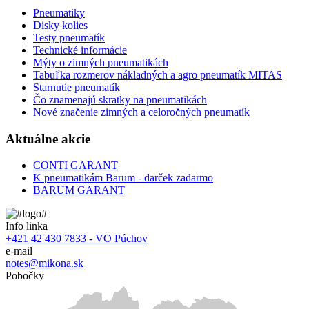
Pneumatiky
Disky kolies
Testy pneumatík
Technické informácie
Mýty o zimných pneumatikách
Tabuľka rozmerov nákladných a agro pneumatík MITAS
Starnutie pneumatík
Čo znamenajú skratky na pneumatikách
Nové značenie zimných a celoročných pneumatík
Aktuálne akcie
CONTI GARANT
K pneumatikám Barum - darček zadarmo
BARUM GARANT
Info linka
+421 42 430 7833 - VO Púchov
e-mail
notes@mikona.sk
Pobočky