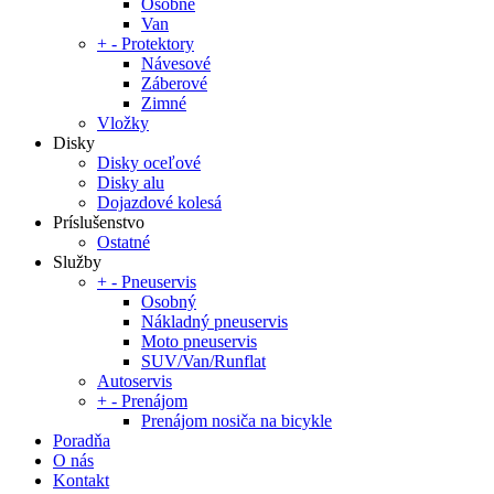
Osobné
Van
+
-
Protektory
Návesové
Záberové
Zimné
Vložky
Disky
Disky oceľové
Disky alu
Dojazdové kolesá
Príslušenstvo
Ostatné
Služby
+
-
Pneuservis
Osobný
Nákladný pneuservis
Moto pneuservis
SUV/Van/Runflat
Autoservis
+
-
Prenájom
Prenájom nosiča na bicykle
Poradňa
O nás
Kontakt