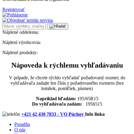
Registrovať
Nájdené oddelenia:
Nájdení výrobcovia:
Nájdené produkty:
Nápoveda k rýchlemu vyhľadávaniu
V prípade, že chcete rýchlo vyhľadať požadovaný rozmer, do
vyhľadávača zadajte len čísla z požadovaného rozmeru (bez
lomítok, pomĺčiek, písmen)
Napríklad hľadám:
195/65R15
Do vyhľadávača zadám:
1956515
+421 42 430 7833 - VO Púchov
Info linka
Poradňa
O nás