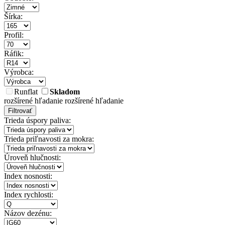
Šírka:
Profil:
Ráfik:
Výrobca:
Runflat
Skladom
rozšírené hľadanie
rozšírené hľadanie
Filtrovať
Trieda úspory paliva:
Trieda priľnavosti za mokra:
Úroveň hlučnosti:
Index nosnosti:
Index rychlosti:
Názov dezénu: