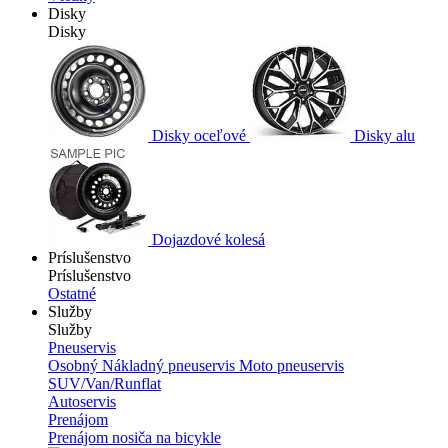
Disky
Disky
Disky oceľové
Disky alu
Dojazdové kolesá
Príslušenstvo
Príslušenstvo
Ostatné
Služby
Služby
Pneuservis
Osobný
Nákladný pneuservis
Moto pneuservis
SUV/Van/Runflat
Autoservis
Prenájom
Prenájom nosiča na bicykle