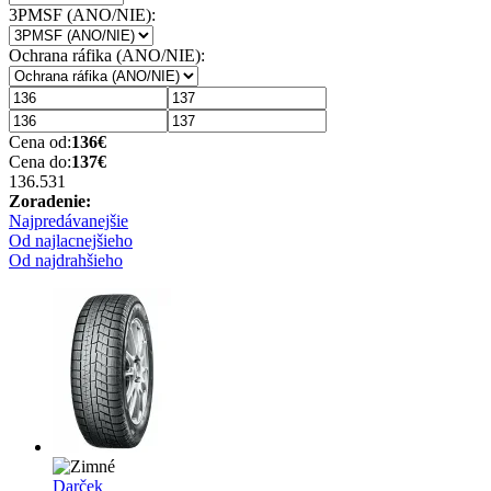
3PMSF (ANO/NIE):
Ochrana ráfika (ANO/NIE):
Cena od:
136
€
Cena do:
137
€
136.53
1
Zoradenie:
Najpredávanejšie
Od najlacnejšieho
Od najdrahšieho
Darček