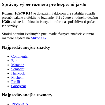
Správny výber rozmeru pre bezpečnú jazdu
Rozmer
165/70 R14
je dôležitým faktorom pre stabilitu vozidla,
presné reakcie a efektívne brzdenie. Pri výbere vhodného dezénu
IG60
získate kombináciu istoty, komfortu a spoľahlivosti počas
ich sezóny.
Širokú ponuku kvalitných pneumatík rôznych značiek v tomto
rozmere nájdete na
Mikona.sk
.
Najpredávanejšie značky
Continental
Barum
Matador
Semperit
Hankook
Michelin
Pirelli
Goodyear
Najpredávanejšie rozmery
195/65R15