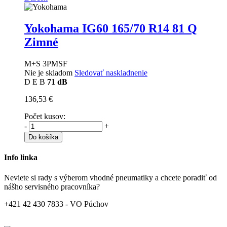
Yokohama IG60
165/70 R14 81 Q
Zimné
M+S 3PMSF
Nie je skladom
Sledovať naskladnenie
D
E
B
71 dB
136,53 €
Počet kusov:
-
+
Do košíka
Info linka
Neviete si rady s výberom vhodné pneumatiky a chcete poradiť od
nášho servisného pracovníka?
+421 42 430 7833 - VO Púchov