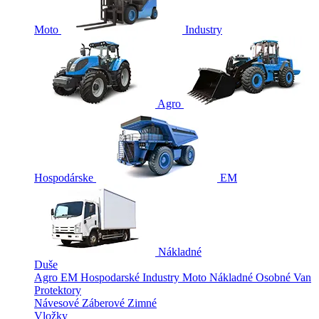
Moto
Industry
Agro
Hospodárske
EM
Nákladné
Duše
Agro
EM
Hospodarské
Industry
Moto
Nákladné
Osobné
Van
Protektory
Návesové
Záberové
Zimné
Vložky