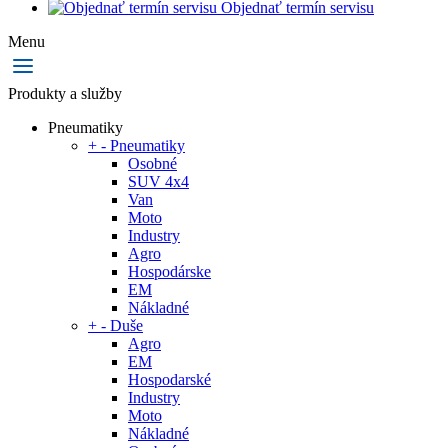
Objednať termín servisu
Menu
Produkty a služby
Pneumatiky
+
-
Pneumatiky
Osobné
SUV 4x4
Van
Moto
Industry
Agro
Hospodárske
EM
Nákladné
+
-
Duše
Agro
EM
Hospodarské
Industry
Moto
Nákladné