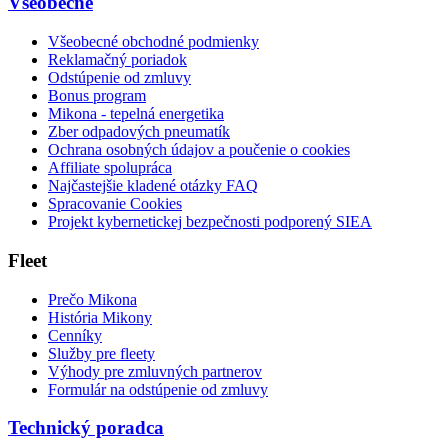
Všeobecné
Všeobecné obchodné podmienky
Reklamačný poriadok
Odstúpenie od zmluvy
Bonus program
Mikona - tepelná energetika
Zber odpadových pneumatík
Ochrana osobných údajov a poučenie o cookies
Affiliate spolupráca
Najčastejšie kladené otázky FAQ
Spracovanie Cookies
Projekt kybernetickej bezpečnosti podporený SIEA
Fleet
Prečo Mikona
História Mikony
Cenníky
Služby pre fleety
Výhody pre zmluvných partnerov
Formulár na odstúpenie od zmluvy
Technický poradca