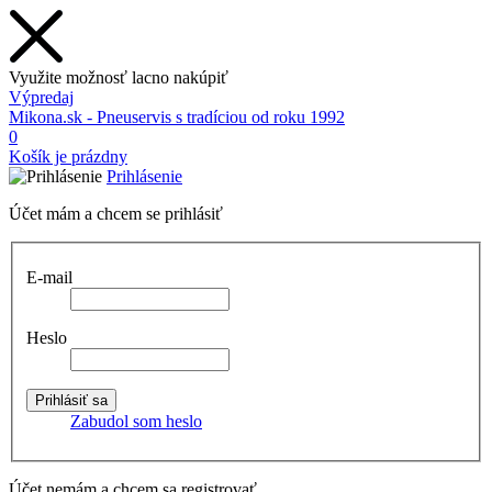
Využite možnosť lacno nakúpiť
Výpredaj
Mikona.sk - Pneuservis s tradíciou od roku 1992
0
Košík je prázdny
Prihlásenie
Účet mám a chcem se prihlásiť
E-mail
Heslo
Zabudol som heslo
Účet nemám a chcem sa registrovať