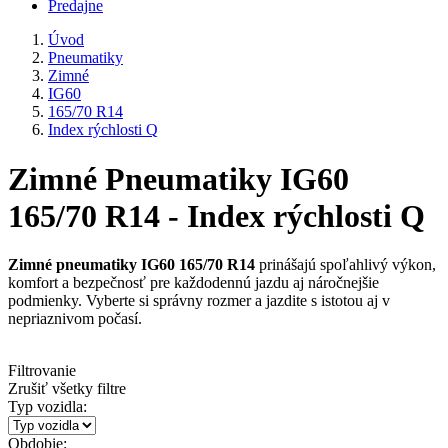
Predajne
Úvod
Pneumatiky
Zimné
IG60
165/70 R14
Index rýchlosti Q
Zimné Pneumatiky IG60
165/70 R14 - Index rýchlosti Q
Zimné pneumatiky IG60 165/70 R14
prinášajú spoľahlivý výkon,
komfort a bezpečnosť pre každodennú jazdu aj náročnejšie
podmienky. Vyberte si správny rozmer a jazdite s istotou aj v
nepriaznivom počasí.
Filtrovanie
Zrušiť všetky filtre
Typ vozidla:
Obdobie: