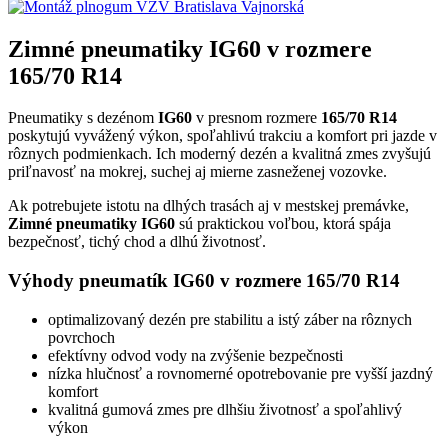
Zimné pneumatiky IG60 v rozmere
165/70 R14
Pneumatiky s dezénom
IG60
v presnom rozmere
165/70 R14
poskytujú vyvážený výkon, spoľahlivú trakciu a komfort pri jazde v
rôznych podmienkach. Ich moderný dezén a kvalitná zmes zvyšujú
priľnavosť na mokrej, suchej aj mierne zasneženej vozovke.
Ak potrebujete istotu na dlhých trasách aj v mestskej premávke,
Zimné pneumatiky IG60
sú praktickou voľbou, ktorá spája
bezpečnosť, tichý chod a dlhú životnosť.
Výhody pneumatík IG60 v rozmere 165/70 R14
optimalizovaný dezén pre stabilitu a istý záber na rôznych
povrchoch
efektívny odvod vody na zvýšenie bezpečnosti
nízka hlučnosť a rovnomerné opotrebovanie pre vyšší jazdný
komfort
kvalitná gumová zmes pre dlhšiu životnosť a spoľahlivý
výkon