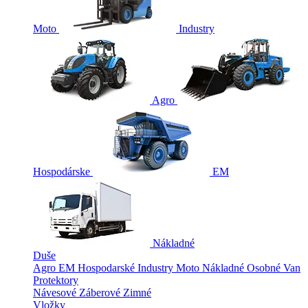
Moto
Industry
Agro
Hospodárske
EM
Nákladné
Duše
Agro
EM
Hospodarské
Industry
Moto
Nákladné
Osobné
Van
Protektory
Návesové
Záberové
Zimné
Vložky