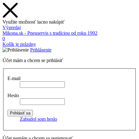
Využite možnosť lacno nakúpiť
Výpredaj
Mikona.sk - Pneuservis s tradíciou od roku 1992
0
Košík je prázdny
Prihlásenie
Účet mám a chcem se prihlásiť
E-mail
Heslo
Zabudol som heslo
Účet nemám a chcem sa registrovať