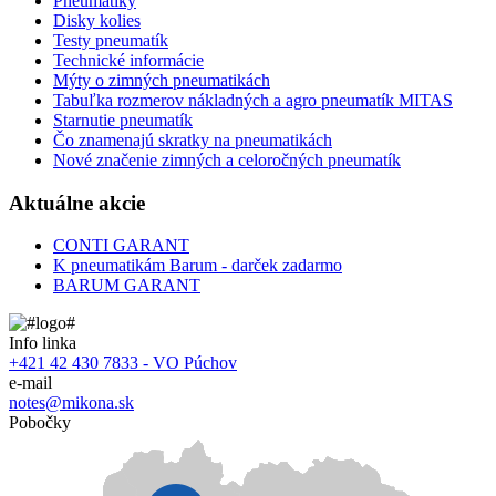
Pneumatiky
Disky kolies
Testy pneumatík
Technické informácie
Mýty o zimných pneumatikách
Tabuľka rozmerov nákladných a agro pneumatík MITAS
Starnutie pneumatík
Čo znamenajú skratky na pneumatikách
Nové značenie zimných a celoročných pneumatík
Aktuálne akcie
CONTI GARANT
K pneumatikám Barum - darček zadarmo
BARUM GARANT
Info linka
+421 42 430 7833 - VO Púchov
e-mail
notes@mikona.sk
Pobočky