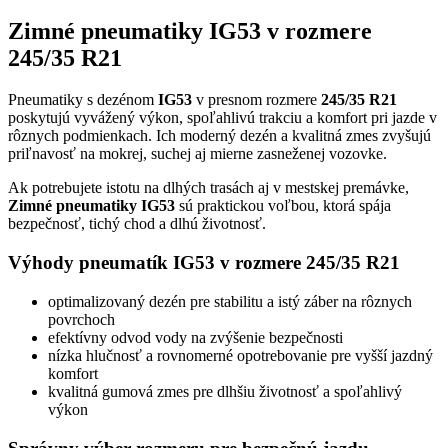
Zimné pneumatiky IG53 v rozmere
245/35 R21
Pneumatiky s dezénom
IG53
v presnom rozmere
245/35 R21
poskytujú vyvážený výkon, spoľahlivú trakciu a komfort pri jazde v
rôznych podmienkach. Ich moderný dezén a kvalitná zmes zvyšujú
priľnavosť na mokrej, suchej aj mierne zasneženej vozovke.
Ak potrebujete istotu na dlhých trasách aj v mestskej premávke,
Zimné pneumatiky IG53
sú praktickou voľbou, ktorá spája
bezpečnosť, tichý chod a dlhú životnosť.
Výhody pneumatík IG53 v rozmere 245/35 R21
optimalizovaný dezén pre stabilitu a istý záber na rôznych
povrchoch
efektívny odvod vody na zvýšenie bezpečnosti
nízka hlučnosť a rovnomerné opotrebovanie pre vyšší jazdný
komfort
kvalitná gumová zmes pre dlhšiu životnosť a spoľahlivý
výkon