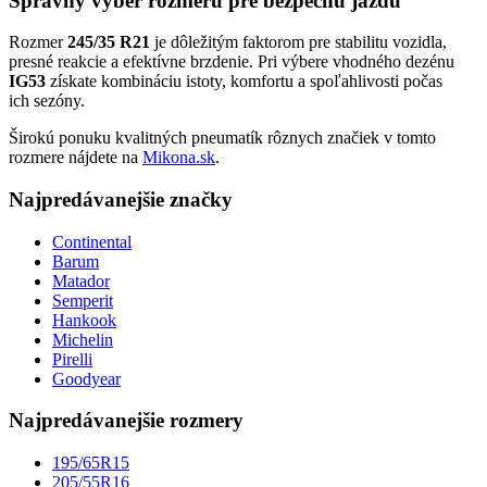
Správny výber rozmeru pre bezpečnú jazdu
Rozmer
245/35 R21
je dôležitým faktorom pre stabilitu vozidla,
presné reakcie a efektívne brzdenie. Pri výbere vhodného dezénu
IG53
získate kombináciu istoty, komfortu a spoľahlivosti počas
ich sezóny.
Širokú ponuku kvalitných pneumatík rôznych značiek v tomto
rozmere nájdete na
Mikona.sk
.
Najpredávanejšie značky
Continental
Barum
Matador
Semperit
Hankook
Michelin
Pirelli
Goodyear
Najpredávanejšie rozmery
195/65R15
205/55R16