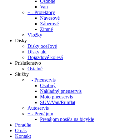
Osobné
Van
+
-
Protektory
Návesové
Záberové
Zimné
Vložky
Disky
Disky oceľové
Disky alu
Dojazdové kolesá
Príslušenstvo
Ostatné
Služby
+
-
Pneuservis
Osobný
Nákladný pneuservis
Moto pneuservis
SUV/Van/Runflat
Autoservis
+
-
Prenájom
Prenájom nosiča na bicykle
Poradňa
O nás
Kontakt