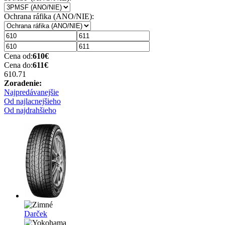
Ochrana ráfika (ANO/NIE):
Cena od:
610
€
Cena do:
611
€
610.7
1
Zoradenie:
Najpredávanejšie
Od najlacnejšieho
Od najdrahšieho
Darček