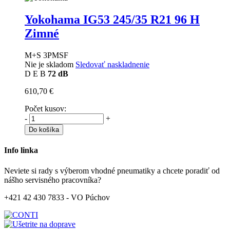
Yokohama IG53
245/35 R21 96 H
Zimné
M+S 3PMSF
Nie je skladom
Sledovať naskladnenie
D
E
B
72 dB
610,70 €
Počet kusov:
-
+
Do košíka
Info linka
Neviete si rady s výberom vhodné pneumatiky a chcete poradiť od
nášho servisného pracovníka?
+421 42 430 7833 - VO Púchov