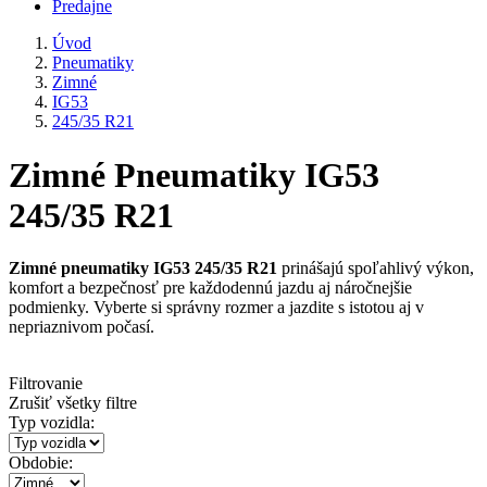
Predajne
Úvod
Pneumatiky
Zimné
IG53
245/35 R21
Zimné Pneumatiky IG53
245/35 R21
Zimné pneumatiky IG53 245/35 R21
prinášajú spoľahlivý výkon,
komfort a bezpečnosť pre každodennú jazdu aj náročnejšie
podmienky. Vyberte si správny rozmer a jazdite s istotou aj v
nepriaznivom počasí.
Filtrovanie
Zrušiť všetky filtre
Typ vozidla:
Obdobie: