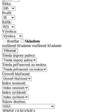
Šírka:
Profil:
Ráfik:
Výrobca:
Runflat
Skladom
rozšírené hľadanie
rozšírené hľadanie
Filtrovať
Trieda úspory paliva:
Trieda priľnavosti za mokra:
Úroveň hlučnosti:
Index nosnosti:
Index rychlosti:
Názov dezénu:
3PMSF (ANO/NIE):