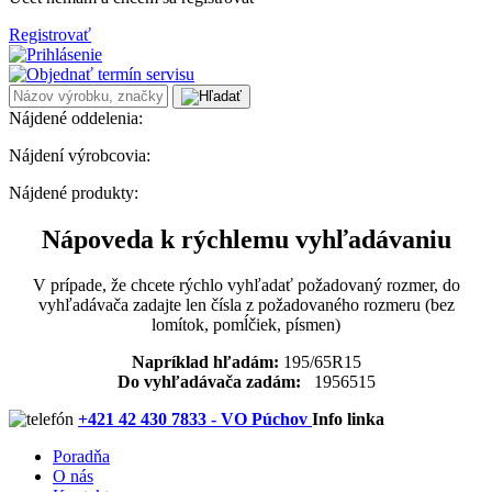
Registrovať
Nájdené oddelenia:
Nájdení výrobcovia:
Nájdené produkty:
Nápoveda k rýchlemu vyhľadávaniu
V prípade, že chcete rýchlo vyhľadať požadovaný rozmer, do
vyhľadávača zadajte len čísla z požadovaného rozmeru (bez
lomítok, pomĺčiek, písmen)
Napríklad hľadám:
195/65R15
Do vyhľadávača zadám:
1956515
+421 42 430 7833 - VO Púchov
Info linka
Poradňa
O nás