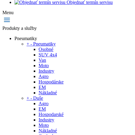
Objednať termín servisu
Menu
Produkty a služby
Pneumatiky
+
-
Pneumatiky
Osobné
SUV 4x4
Van
Moto
Industry
Agro
Hospodárske
EM
Nákladné
+
-
Duše
Agro
EM
Hospodarské
Industry
Moto
Nákladné