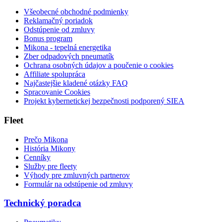
Všeobecné obchodné podmienky
Reklamačný poriadok
Odstúpenie od zmluvy
Bonus program
Mikona - tepelná energetika
Zber odpadových pneumatík
Ochrana osobných údajov a poučenie o cookies
Affiliate spolupráca
Najčastejšie kladené otázky FAQ
Spracovanie Cookies
Projekt kybernetickej bezpečnosti podporený SIEA
Fleet
Prečo Mikona
História Mikony
Cenníky
Služby pre fleety
Výhody pre zmluvných partnerov
Formulár na odstúpenie od zmluvy
Technický poradca