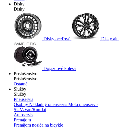
Disky
Disky
Disky oceľové
Disky alu
Dojazdové kolesá
Príslušenstvo
Príslušenstvo
Ostatné
Služby
Služby
Pneuservis
Osobný
Nákladný pneuservis
Moto pneuservis
SUV/Van/Runflat
Autoservis
Prenájom
Prenájom nosiča na bicykle