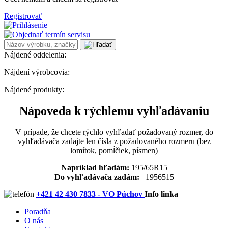
Registrovať
Nájdené oddelenia:
Nájdení výrobcovia:
Nájdené produkty:
Nápoveda k rýchlemu vyhľadávaniu
V prípade, že chcete rýchlo vyhľadať požadovaný rozmer, do
vyhľadávača zadajte len čísla z požadovaného rozmeru (bez
lomítok, pomĺčiek, písmen)
Napríklad hľadám:
195/65R15
Do vyhľadávača zadám:
1956515
+421 42 430 7833 - VO Púchov
Info linka
Poradňa
O nás