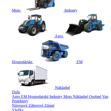
Moto
Industry
Agro
Hospodárske
EM
Nákladné
Duše
Agro
EM
Hospodarské
Industry
Moto
Nákladné
Osobné
Van
Protektory
Návesové
Záberové
Zimné
Vložky