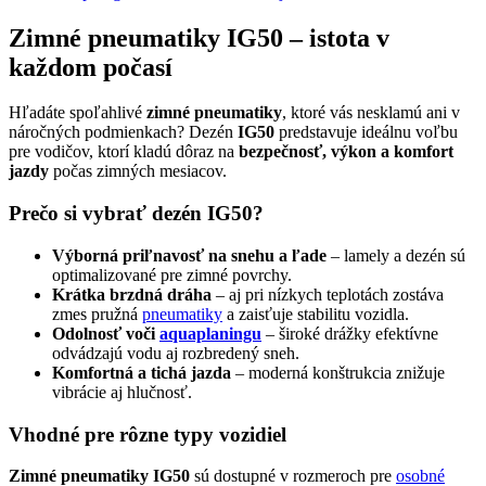
Zimné pneumatiky IG50 – istota v
každom počasí
Hľadáte spoľahlivé
zimné pneumatiky
, ktoré vás nesklamú ani v
náročných podmienkach? Dezén
IG50
predstavuje ideálnu voľbu
pre vodičov, ktorí kladú dôraz na
bezpečnosť, výkon a komfort
jazdy
počas zimných mesiacov.
Prečo si vybrať dezén IG50?
Výborná priľnavosť na snehu a ľade
– lamely a dezén sú
optimalizované pre zimné povrchy.
Krátka brzdná dráha
– aj pri nízkych teplotách zostáva
zmes pružná
pneumatiky
a zaisťuje stabilitu vozidla.
Odolnosť voči
aquaplaningu
– široké drážky efektívne
odvádzajú vodu aj rozbredený sneh.
Komfortná a tichá jazda
– moderná konštrukcia znižuje
vibrácie aj hlučnosť.
Vhodné pre rôzne typy vozidiel
Zimné pneumatiky IG50
sú dostupné v rozmeroch pre
osobné