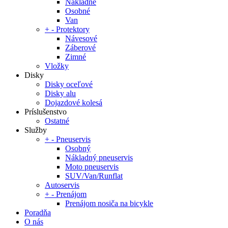
Nákladné
Osobné
Van
+
-
Protektory
Návesové
Záberové
Zimné
Vložky
Disky
Disky oceľové
Disky alu
Dojazdové kolesá
Príslušenstvo
Ostatné
Služby
+
-
Pneuservis
Osobný
Nákladný pneuservis
Moto pneuservis
SUV/Van/Runflat
Autoservis
+
-
Prenájom
Prenájom nosiča na bicykle
Poradňa
O nás