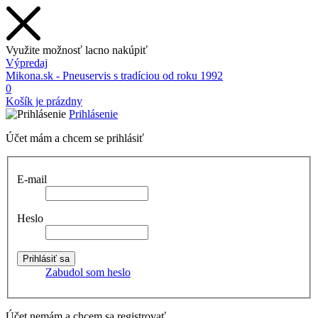
Využite možnosť lacno nakúpiť
Výpredaj
Mikona.sk - Pneuservis s tradíciou od roku 1992
0
Košík je prázdny
Prihlásenie
Účet mám a chcem se prihlásiť
E-mail
Heslo
Zabudol som heslo
Účet nemám a chcem sa registrovať