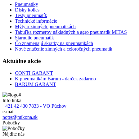
Pneumatiky
Disky kolies
Testy pneumatík
Technické informácie
Mýty o zimných pneumatikách
Tabuľka rozmerov nákladných a agro pneumatík MITAS
Starnutie pneumatík
Čo znamenajú skratky na pneumatikách
Nové značenie zimných a celoročných pneumatík
Aktuálne akcie
CONTI GARANT
K pneumatikám Barum - darček zadarmo
BARUM GARANT
Info linka
+421 42 430 7833 - VO Púchov
e-mail
notes@mikona.sk
Pobočky
Nájdite nás