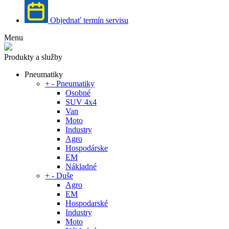
Objednať termín servisu
Menu
Produkty a služby
Pneumatiky
+
-
Pneumatiky
Osobné
SUV 4x4
Van
Moto
Industry
Agro
Hospodárske
EM
Nákladné
+
-
Duše
Agro
EM
Hospodarské
Industry
Moto