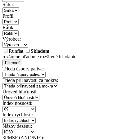
Šírka:
Profil:
Ráfik:
Výrobca:
Runflat
Skladom
rozšírené hľadanie
rozšírené hľadanie
Filtrovať
Trieda úspory paliva:
Trieda priľnavosti za mokra:
Úroveň hlučnosti:
Index nosnosti:
Index rychlosti:
Názov dezénu:
3PMSF (ANO/NIE):