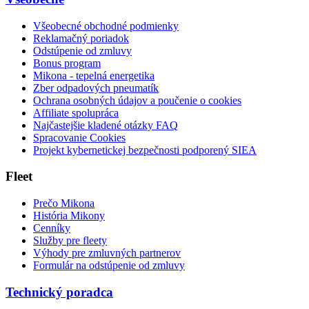
Všeobecné obchodné podmienky
Reklamačný poriadok
Odstúpenie od zmluvy
Bonus program
Mikona - tepelná energetika
Zber odpadových pneumatík
Ochrana osobných údajov a poučenie o cookies
Affiliate spolupráca
Najčastejšie kladené otázky FAQ
Spracovanie Cookies
Projekt kybernetickej bezpečnosti podporený SIEA
Fleet
Prečo Mikona
História Mikony
Cenníky
Služby pre fleety
Výhody pre zmluvných partnerov
Formulár na odstúpenie od zmluvy
Technický poradca