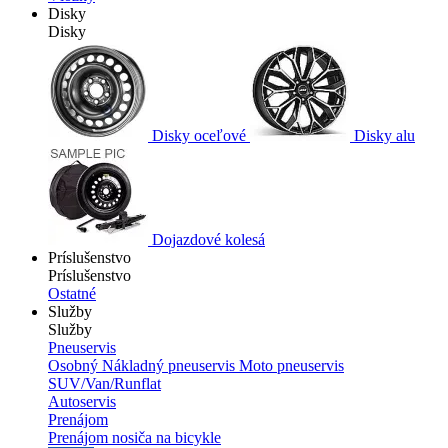
Disky
Disky
Disky oceľové
Disky alu
Dojazdové kolesá
Príslušenstvo
Príslušenstvo
Ostatné
Služby
Služby
Pneuservis
Osobný
Nákladný pneuservis
Moto pneuservis
SUV/Van/Runflat
Autoservis
Prenájom
Prenájom nosiča na bicykle