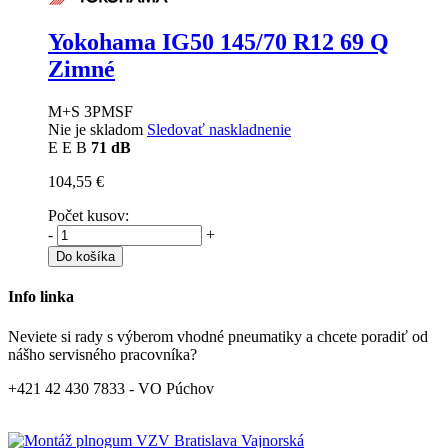
Yokohama IG50
145/70 R12 69 Q
Zimné
M+S 3PMSF
Nie je skladom
Sledovať naskladnenie
E
E
B
71 dB
104,55 €
Počet kusov:
-
+
Do košíka
Info linka
Neviete si rady s výberom vhodné pneumatiky a chcete poradiť od
nášho servisného pracovníka?
+421 42 430 7833 - VO Púchov