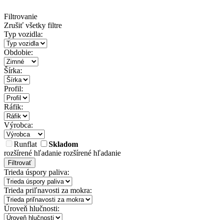
Filtrovanie
Zrušiť všetky filtre
Typ vozidla:
Obdobie:
Šírka:
Profil:
Ráfik:
Výrobca:
Runflat
Skladom
rozšírené hľadanie
rozšírené hľadanie
Filtrovať
Trieda úspory paliva:
Trieda priľnavosti za mokra:
Úroveň hlučnosti: