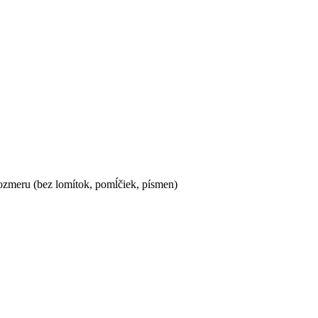
ozmeru (bez lomítok, pomĺčiek, písmen)