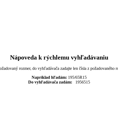
Nápoveda k rýchlemu vyhľadávaniu
požadovaný rozmer, do vyhľadávača zadajte len čísla z požadovaného r
Napríklad hľadám:
195/65R15
Do vyhľadávača zadám:
1956515