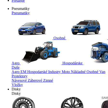
Predajne
Pneumatiky
Pneumatiky
Osobné
Agro
Hospodárske
Duše
Agro
EM
Hospodarské
Industry
Moto
Nákladné
Osobné
Van
Protektory
Návesové
Záberové
Zimné
Vložky
Disky
Disky