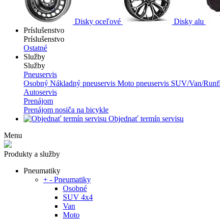
Disky oceľové
Disky alu
Príslušenstvo
Príslušenstvo
Ostatné
Služby
Služby
Pneuservis
Osobný
Nákladný pneuservis
Moto pneuservis
SUV/Van/Runfl
Autoservis
Prenájom
Prenájom nosiča na bicykle
Objednať termín servisu
Menu
Produkty a služby
Pneumatiky
+
-
Pneumatiky
Osobné
SUV 4x4
Van
Moto