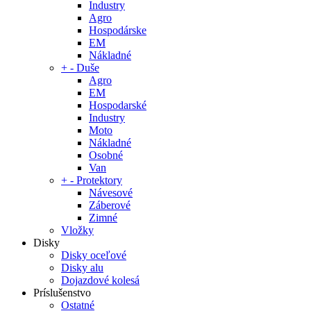
Industry
Agro
Hospodárske
EM
Nákladné
+
-
Duše
Agro
EM
Hospodarské
Industry
Moto
Nákladné
Osobné
Van
+
-
Protektory
Návesové
Záberové
Zimné
Vložky
Disky
Disky oceľové
Disky alu
Dojazdové kolesá
Príslušenstvo
Ostatné