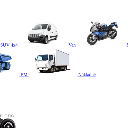
SUV 4x4
Van
EM
Nákladné