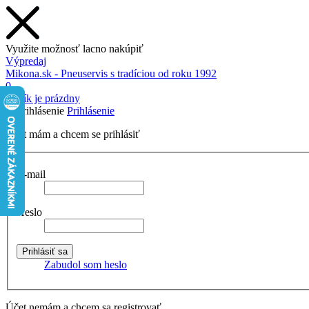
Využite možnosť lacno nakúpiť
Výpredaj
Mikona.sk - Pneuservis s tradíciou od roku 1992
0
Košík je prázdny
Prihlásenie
Účet mám a chcem se prihlásiť
E-mail
Heslo
Zabudol som heslo
Účet nemám a chcem sa registrovať