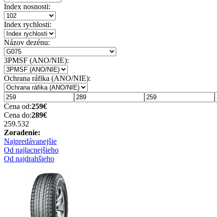
Index nosnosti:
Index rychlosti:
Názov dezénu:
3PMSF (ANO/NIE):
Ochrana ráfika (ANO/NIE):
Cena od:
259
€
Cena do:
289
€
259.53
2
Zoradenie:
Najpredávanejšie
Od najlacnejšieho
Od najdrahšieho