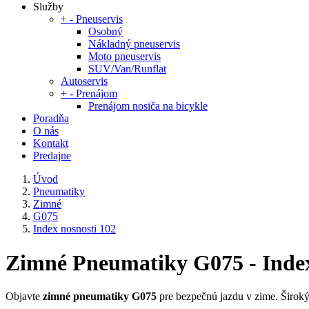
Služby
+
-
Pneuservis
Osobný
Nákladný pneuservis
Moto pneuservis
SUV/Van/Runflat
Autoservis
+
-
Prenájom
Prenájom nosiča na bicykle
Poradňa
O nás
Kontakt
Predajne
Úvod
Pneumatiky
Zimné
G075
Index nosnosti 102
Zimné Pneumatiky G075 - Index
Objavte
zimné pneumatiky G075
pre bezpečnú jazdu v zime. Širok