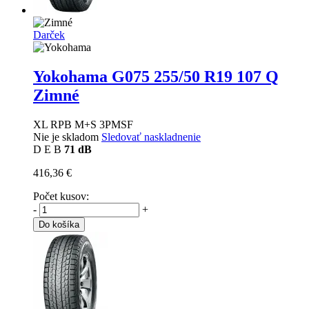
Darček
Yokohama G075
255/50 R19 107 Q
Zimné
XL RPB M+S 3PMSF
Nie je skladom
Sledovať naskladnenie
D
E
B
71 dB
416,36 €
Počet kusov:
-
+
Do košíka