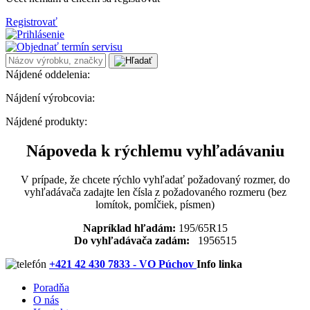
Registrovať
Nájdené oddelenia:
Nájdení výrobcovia:
Nájdené produkty:
Nápoveda k rýchlemu vyhľadávaniu
V prípade, že chcete rýchlo vyhľadať požadovaný rozmer, do
vyhľadávača zadajte len čísla z požadovaného rozmeru (bez
lomítok, pomĺčiek, písmen)
Napríklad hľadám:
195/65R15
Do vyhľadávača zadám:
1956515
+421 42 430 7833 - VO Púchov
Info linka
Poradňa
O nás