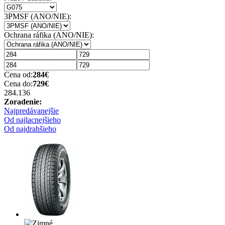
3PMSF (ANO/NIE):
Ochrana ráfika (ANO/NIE):
Cena od:
284
€
Cena do:
729
€
284.13
6
Zoradenie:
Najpredávanejšie
Od najlacnejšieho
Od najdrahšieho