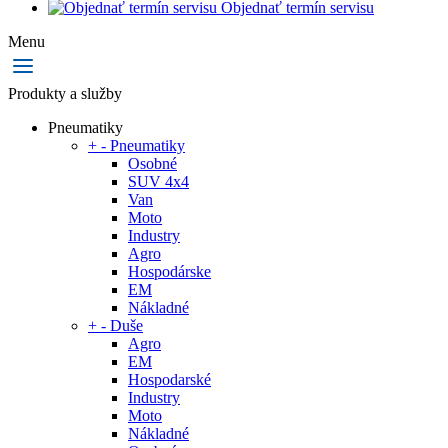
Objednať termín servisu
Menu
Produkty a služby
Pneumatiky
+
-
Pneumatiky
Osobné
SUV 4x4
Van
Moto
Industry
Agro
Hospodárske
EM
Nákladné
+
-
Duše
Agro
EM
Hospodarské
Industry
Moto
Nákladné