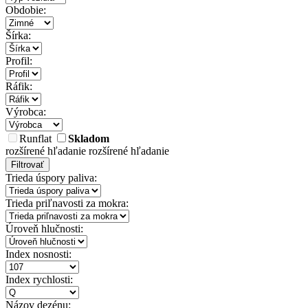
Obdobie:
Šírka:
Profil:
Ráfik:
Výrobca:
Runflat
Skladom
rozšírené hľadanie
rozšírené hľadanie
Filtrovať
Trieda úspory paliva:
Trieda priľnavosti za mokra:
Úroveň hlučnosti:
Index nosnosti:
Index rychlosti:
Názov dezénu: