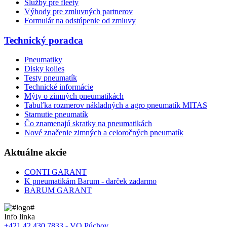
Služby pre fleety
Výhody pre zmluvných partnerov
Formulár na odstúpenie od zmluvy
Technický poradca
Pneumatiky
Disky kolies
Testy pneumatík
Technické informácie
Mýty o zimných pneumatikách
Tabuľka rozmerov nákladných a agro pneumatík MITAS
Starnutie pneumatík
Čo znamenajú skratky na pneumatikách
Nové značenie zimných a celoročných pneumatík
Aktuálne akcie
CONTI GARANT
K pneumatikám Barum - darček zadarmo
BARUM GARANT
Info linka
+421 42 430 7833 - VO Púchov