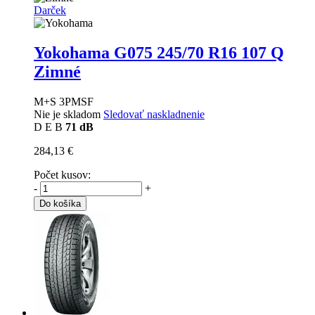
Darček
Yokohama G075
245/70 R16 107 Q
Zimné
M+S 3PMSF
Nie je skladom
Sledovať naskladnenie
D
E
B
71 dB
284,13 €
Počet kusov:
-
+
Do košíka