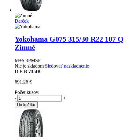
Darček
Yokohama G075
315/30 R22 107 Q
Zimné
M+S 3PMSF
Nie je skladom
Sledovať naskladnenie
D
E
B
73 dB
691,26 €
Počet kusov:
-
+
Do košíka