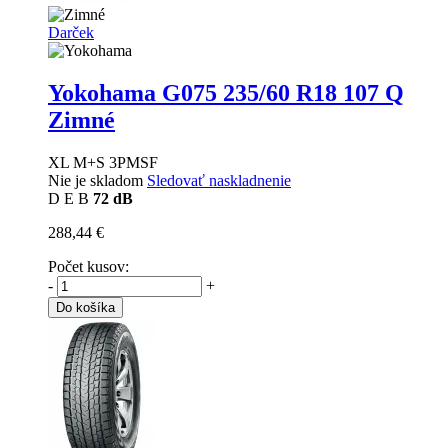
Darček
Yokohama G075
235/60 R18 107 Q
Zimné
XL M+S 3PMSF
Nie je skladom
Sledovať naskladnenie
D
E
B
72 dB
288,44 €
Počet kusov:
-
+
Do košíka