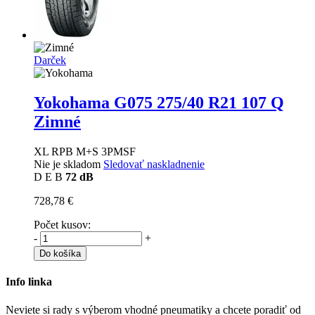
Darček
Yokohama G075
275/40 R21 107 Q
Zimné
XL RPB M+S 3PMSF
Nie je skladom
Sledovať naskladnenie
D
E
B
72 dB
728,78 €
Počet kusov:
-
+
Do košíka
Info linka
Neviete si rady s výberom vhodné pneumatiky a chcete poradiť od