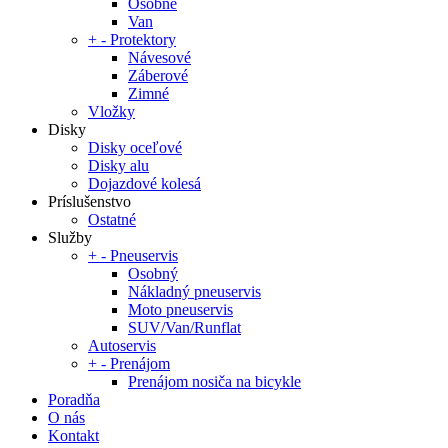
Osobné
Van
+
-
Protektory
Návesové
Záberové
Zimné
Vložky
Disky
Disky oceľové
Disky alu
Dojazdové kolesá
Príslušenstvo
Ostatné
Služby
+
-
Pneuservis
Osobný
Nákladný pneuservis
Moto pneuservis
SUV/Van/Runflat
Autoservis
+
-
Prenájom
Prenájom nosiča na bicykle
Poradňa
O nás
Kontakt