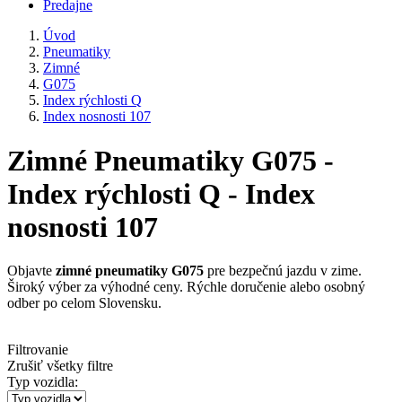
Predajne
Úvod
Pneumatiky
Zimné
G075
Index rýchlosti Q
Index nosnosti 107
Zimné Pneumatiky G075 -
Index rýchlosti Q - Index
nosnosti 107
Objavte
zimné pneumatiky G075
pre bezpečnú jazdu v zime.
Široký výber za výhodné ceny. Rýchle doručenie alebo osobný
odber po celom Slovensku.
Filtrovanie
Zrušiť všetky filtre
Typ vozidla: