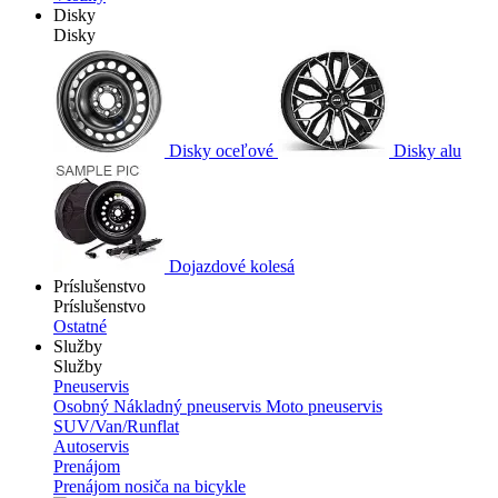
Disky
Disky
Disky oceľové
Disky alu
Dojazdové kolesá
Príslušenstvo
Príslušenstvo
Ostatné
Služby
Služby
Pneuservis
Osobný
Nákladný pneuservis
Moto pneuservis
SUV/Van/Runflat
Autoservis
Prenájom
Prenájom nosiča na bicykle