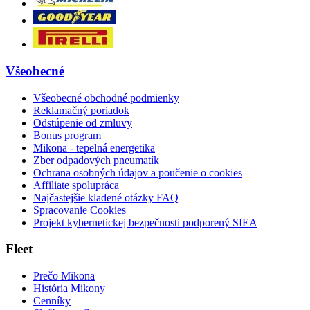
Všeobecné
Všeobecné obchodné podmienky
Reklamačný poriadok
Odstúpenie od zmluvy
Bonus program
Mikona - tepelná energetika
Zber odpadových pneumatík
Ochrana osobných údajov a poučenie o cookies
Affiliate spolupráca
Najčastejšie kladené otázky FAQ
Spracovanie Cookies
Projekt kybernetickej bezpečnosti podporený SIEA
Fleet
Prečo Mikona
História Mikony
Cenníky