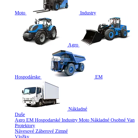
Moto
Industry
Agro
Hospodárske
EM
Nákladné
Duše
Agro
EM
Hospodarské
Industry
Moto
Nákladné
Osobné
Van
Protektory
Návesové
Záberové
Zimné
Vložky