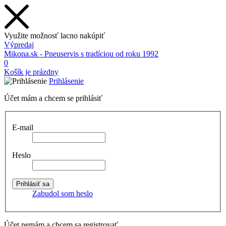
Využite možnosť lacno nakúpiť
Výpredaj
Mikona.sk - Pneuservis s tradíciou od roku 1992
0
Košík je prázdny
Prihlásenie
Účet mám a chcem se prihlásiť
E-mail
Heslo
Zabudol som heslo
Účet nemám a chcem sa registrovať