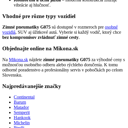
vibrácie aj hlučnosť.
Vhodné pre rôzne typy vozidiel
Zimné pneumatiky G075
sú dostupné v rozmeroch pre
osobné
vozidlá
, SUV aj úžitkové autá. Vyberie si každý vodič, ktorý chce
bez kompromisov zvládnuť zimné cesty
.
Objednajte online na Mikona.sk
Na
Mikona.sk
nájdete
zimné pneumatiky G075
za výhodné ceny s
možnosťou osobného odberu alebo rýchleho doručenia. K tomu
odborné poradenstvo a profesionálny servis v pobočkách po celom
Slovensku.
Najpredávanejšie značky
Continental
Barum
Matador
Semperit
Hankook
Michelin
Pirelli