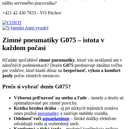
nášho servisného pracovníka?
+421 42 430 7833 - VO Púchov
Zimné pneumatiky G075 – istota v
každom počasí
Hľadáte spoľahlivé
zimné pneumatiky
, ktoré vás nesklamú ani v
náročných podmienkach? Dezén
G075
predstavuje ideálnu voľbu
pre vodičov, ktorí kladú dôraz na
bezpečnosť, výkon a komfort
jazdy
počas zimných mesiacov.
Prečo si vybrať dezén G075?
Výborná priľnavosť na snehu a ľade
– lamely a dezén sú
optimalizované pre zimné povrchy.
Krátka brzdná dráha
– aj pri nízkych teplotách zostáva
zmes pružná
pneumatiky
a zaisťuje stabilitu vozidla.
Odolnosť voči
aquaplaningu
– široké drážky efektívne
odvádzajú vodu aj rozbredený sneh.
Komfortná a tichá jazda
– moderná konštrukcia znižuje