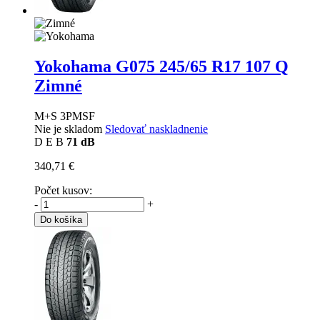
Yokohama G075
245/65 R17 107 Q
Zimné
M+S 3PMSF
Nie je skladom
Sledovať naskladnenie
D
E
B
71 dB
340,71 €
Počet kusov:
-
+
Do košíka