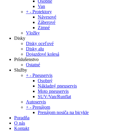
Osobné
Van
+
-
Protektory
Návesové
Záberové
Zimné
Vložky
Disky
Disky oceľové
Disky alu
Dojazdové kolesá
Príslušenstvo
Ostatné
Služby
+
-
Pneuservis
Osobný
Nákladný pneuservis
Moto pneuservis
SUV/Van/Runflat
Autoservis
+
-
Prenájom
Prenájom nosiča na bicykle
Poradňa
O nás
Kontakt