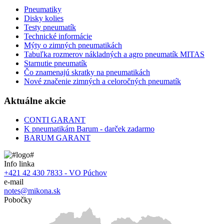
Pneumatiky
Disky kolies
Testy pneumatík
Technické informácie
Mýty o zimných pneumatikách
Tabuľka rozmerov nákladných a agro pneumatík MITAS
Starnutie pneumatík
Čo znamenajú skratky na pneumatikách
Nové značenie zimných a celoročných pneumatík
Aktuálne akcie
CONTI GARANT
K pneumatikám Barum - darček zadarmo
BARUM GARANT
Info linka
+421 42 430 7833 - VO Púchov
e-mail
notes@mikona.sk
Pobočky