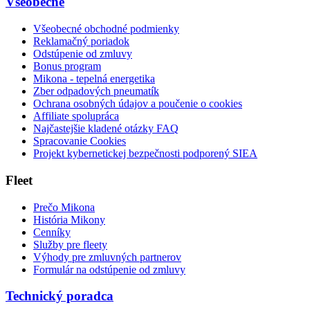
Všeobecné
Všeobecné obchodné podmienky
Reklamačný poriadok
Odstúpenie od zmluvy
Bonus program
Mikona - tepelná energetika
Zber odpadových pneumatík
Ochrana osobných údajov a poučenie o cookies
Affiliate spolupráca
Najčastejšie kladené otázky FAQ
Spracovanie Cookies
Projekt kybernetickej bezpečnosti podporený SIEA
Fleet
Prečo Mikona
História Mikony
Cenníky
Služby pre fleety
Výhody pre zmluvných partnerov
Formulár na odstúpenie od zmluvy
Technický poradca