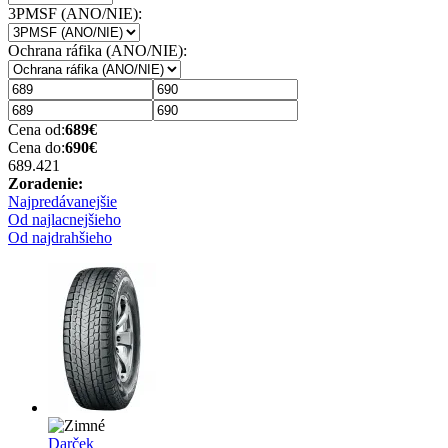
3PMSF (ANO/NIE):
Ochrana ráfika (ANO/NIE):
Cena od:
689
€
Cena do:
690
€
689.42
1
Zoradenie:
Najpredávanejšie
Od najlacnejšieho
Od najdrahšieho
Darček