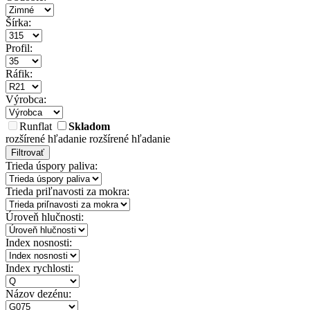
Šírka:
Profil:
Ráfik:
Výrobca:
Runflat
Skladom
rozšírené hľadanie
rozšírené hľadanie
Filtrovať
Trieda úspory paliva:
Trieda priľnavosti za mokra:
Úroveň hlučnosti:
Index nosnosti:
Index rychlosti:
Názov dezénu: