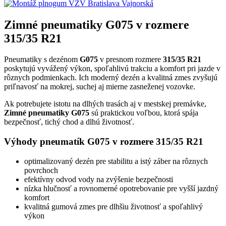
Zimné pneumatiky G075 v rozmere
315/35 R21
Pneumatiky s dezénom
G075
v presnom rozmere
315/35 R21
poskytujú vyvážený výkon, spoľahlivú trakciu a komfort pri jazde v
rôznych podmienkach. Ich moderný dezén a kvalitná zmes zvyšujú
priľnavosť na mokrej, suchej aj mierne zasneženej vozovke.
Ak potrebujete istotu na dlhých trasách aj v mestskej premávke,
Zimné pneumatiky G075
sú praktickou voľbou, ktorá spája
bezpečnosť, tichý chod a dlhú životnosť.
Výhody pneumatík G075 v rozmere 315/35 R21
optimalizovaný dezén pre stabilitu a istý záber na rôznych
povrchoch
efektívny odvod vody na zvýšenie bezpečnosti
nízka hlučnosť a rovnomerné opotrebovanie pre vyšší jazdný
komfort
kvalitná gumová zmes pre dlhšiu životnosť a spoľahlivý
výkon