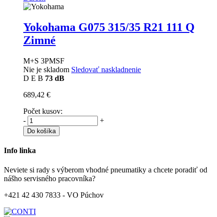
Yokohama G075
315/35 R21 111 Q
Zimné
M+S 3PMSF
Nie je skladom
Sledovať naskladnenie
D
E
B
73 dB
689,42 €
Počet kusov:
-
+
Do košíka
Info linka
Neviete si rady s výberom vhodné pneumatiky a chcete poradiť od
nášho servisného pracovníka?
+421 42 430 7833 - VO Púchov