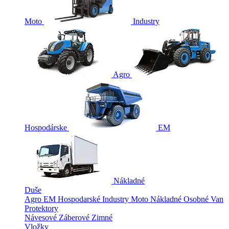
Moto
Industry
Agro
Hospodárske
EM
Nákladné
Duše
Agro
EM
Hospodarské
Industry
Moto
Nákladné
Osobné
Van
Protektory
Návesové
Záberové
Zimné
Vložky