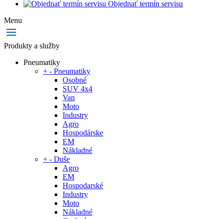
Objednať termín servisu
Menu
Produkty a služby
Pneumatiky
+
-
Pneumatiky
Osobné
SUV 4x4
Van
Moto
Industry
Agro
Hospodárske
EM
Nákladné
+
-
Duše
Agro
EM
Hospodarské
Industry
Moto
Nákladné