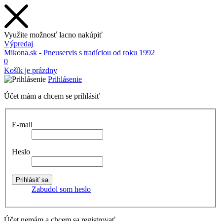
Využite možnosť lacno nakúpiť
Výpredaj
Mikona.sk - Pneuservis s tradíciou od roku 1992
0
Košík je prázdny
Prihlásenie
Účet mám a chcem se prihlásiť
E-mail
Heslo
Zabudol som heslo
Účet nemám a chcem sa registrovať