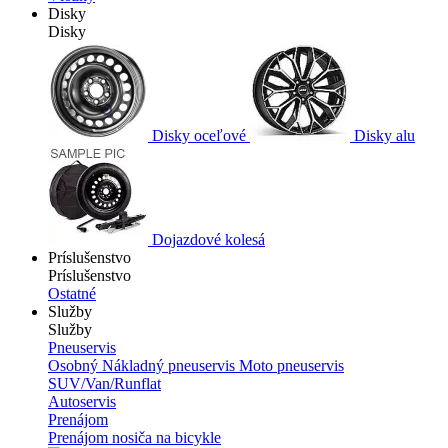
Disky
Disky
Disky oceľové
Disky alu
Dojazdové kolesá
Príslušenstvo
Príslušenstvo
Ostatné
Služby
Služby
Pneuservis
Osobný
Nákladný pneuservis
Moto pneuservis
SUV/Van/Runflat
Autoservis
Prenájom
Prenájom nosiča na bicykle