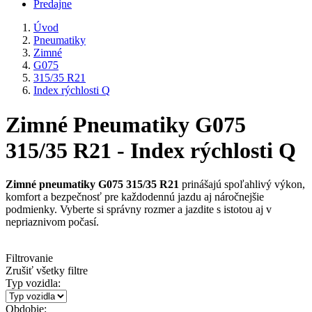
Predajne
Úvod
Pneumatiky
Zimné
G075
315/35 R21
Index rýchlosti Q
Zimné Pneumatiky G075
315/35 R21 - Index rýchlosti Q
Zimné pneumatiky G075 315/35 R21
prinášajú spoľahlivý výkon,
komfort a bezpečnosť pre každodennú jazdu aj náročnejšie
podmienky. Vyberte si správny rozmer a jazdite s istotou aj v
nepriaznivom počasí.
Filtrovanie
Zrušiť všetky filtre
Typ vozidla:
Obdobie: