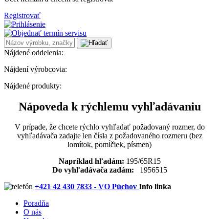
Registrovať
Nájdené oddelenia:
Nájdení výrobcovia:
Nájdené produkty:
Nápoveda k rýchlemu vyhľadávaniu
V prípade, že chcete rýchlo vyhľadať požadovaný rozmer, do
vyhľadávača zadajte len čísla z požadovaného rozmeru (bez
lomítok, pomĺčiek, písmen)
Napríklad hľadám:
195/65R15
Do vyhľadávača zadám:
1956515
+421 42 430 7833 - VO Púchov
Info linka
Poradňa
O nás