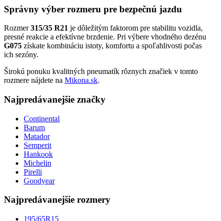
Správny výber rozmeru pre bezpečnú jazdu
Rozmer
315/35 R21
je dôležitým faktorom pre stabilitu vozidla,
presné reakcie a efektívne brzdenie. Pri výbere vhodného dezénu
G075
získate kombináciu istoty, komfortu a spoľahlivosti počas
ich sezóny.
Širokú ponuku kvalitných pneumatík rôznych značiek v tomto
rozmere nájdete na
Mikona.sk
.
Najpredávanejšie značky
Continental
Barum
Matador
Semperit
Hankook
Michelin
Pirelli
Goodyear
Najpredávanejšie rozmery
195/65R15