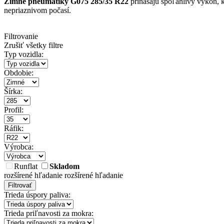
Zimné pneumatiky G075 285/35 R22
prinášajú spoľahlivý výkon, k
nepriaznivom počasí.
Filtrovanie
Zrušiť všetky filtre
Typ vozidla:
Obdobie:
Šírka:
Profil:
Ráfik:
Výrobca:
Runflat
Skladom
rozšírené hľadanie
rozšírené hľadanie
Filtrovať
Trieda úspory paliva:
Trieda priľnavosti za mokra: