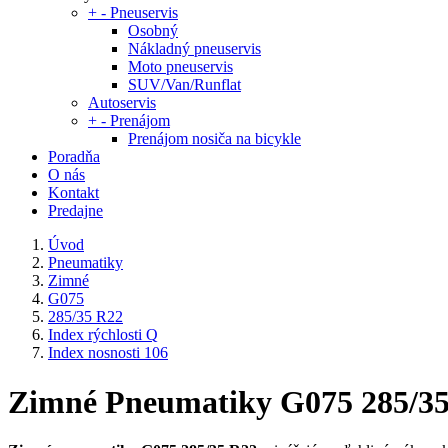
+
-
Pneuservis
Osobný
Nákladný pneuservis
Moto pneuservis
SUV/Van/Runflat
Autoservis
+
-
Prenájom
Prenájom nosiča na bicykle
Poradňa
O nás
Kontakt
Predajne
Úvod
Pneumatiky
Zimné
G075
285/35 R22
Index rýchlosti Q
Index nosnosti 106
Zimné Pneumatiky G075 285/35 R