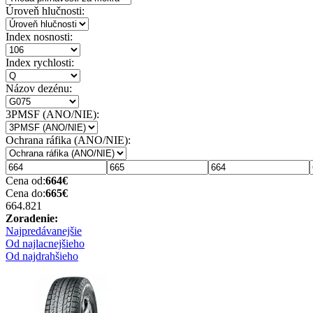
Úroveň hlučnosti:
Index nosnosti:
Index rychlosti:
Názov dezénu:
3PMSF (ANO/NIE):
Ochrana ráfika (ANO/NIE):
Cena od:
664
€
Cena do:
665
€
664.82
1
Zoradenie:
Najpredávanejšie
Od najlacnejšieho
Od najdrahšieho