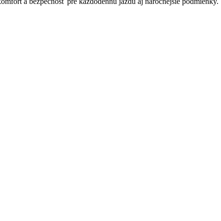
omfort a bezpečnosť pre každodennú jazdu aj náročnejšie podmienky. Vyb