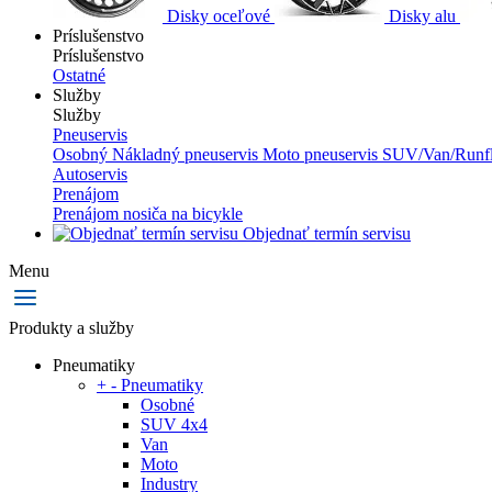
Disky oceľové
Disky alu
Príslušenstvo
Príslušenstvo
Ostatné
Služby
Služby
Pneuservis
Osobný
Nákladný pneuservis
Moto pneuservis
SUV/Van/Runfl
Autoservis
Prenájom
Prenájom nosiča na bicykle
Objednať termín servisu
Menu
Produkty a služby
Pneumatiky
+
-
Pneumatiky
Osobné
SUV 4x4
Van
Moto
Industry