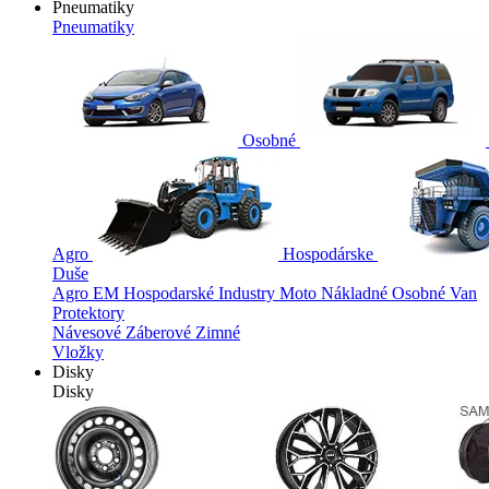
Pneumatiky
Pneumatiky
Osobné
Agro
Hospodárske
Duše
Agro
EM
Hospodarské
Industry
Moto
Nákladné
Osobné
Van
Protektory
Návesové
Záberové
Zimné
Vložky
Disky
Disky