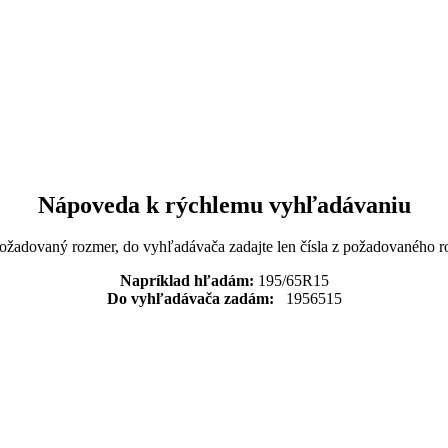
Nápoveda k rýchlemu vyhľadávaniu
požadovaný rozmer, do vyhľadávača zadajte len čísla z požadovaného r
Napríklad hľadám:
195/65R15
Do vyhľadávača zadám:
1956515