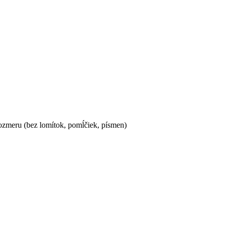
ozmeru (bez lomítok, pomĺčiek, písmen)