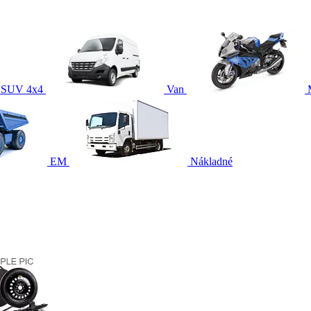
SUV 4x4
Van
EM
Nákladné