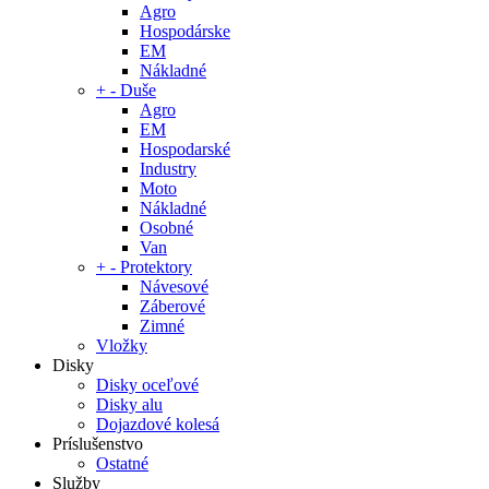
Agro
Hospodárske
EM
Nákladné
+
-
Duše
Agro
EM
Hospodarské
Industry
Moto
Nákladné
Osobné
Van
+
-
Protektory
Návesové
Záberové
Zimné
Vložky
Disky
Disky oceľové
Disky alu
Dojazdové kolesá
Príslušenstvo
Ostatné
Služby