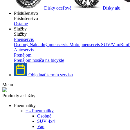
Disky oceľové
Disky alu
Príslušenstvo
Príslušenstvo
Ostatné
Služby
Služby
Pneuservis
Osobný
Nákladný pneuservis
Moto pneuservis
SUV/Van/Runfl
Autoservis
Prenájom
Prenájom nosiča na bicykle
Objednať termín servisu
Menu
Produkty a služby
Pneumatiky
+
-
Pneumatiky
Osobné
SUV 4x4
Van