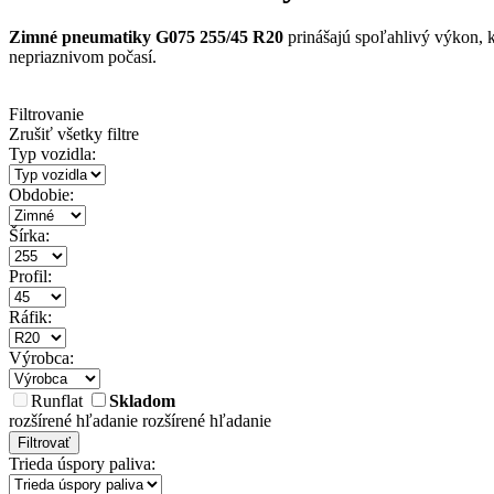
Zimné pneumatiky G075 255/45 R20
prinášajú spoľahlivý výkon, k
nepriaznivom počasí.
Filtrovanie
Zrušiť všetky filtre
Typ vozidla:
Obdobie:
Šírka:
Profil:
Ráfik:
Výrobca:
Runflat
Skladom
rozšírené hľadanie
rozšírené hľadanie
Filtrovať
Trieda úspory paliva: