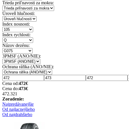
Trieda priľnavosti za mokra:
Úroveň hlučnosti:
Index nosnosti:
Index rychlosti:
Názov dezénu:
3PMSF (ANO/NIE):
Ochrana ráfika (ANO/NIE):
Cena od:
472
€
Cena do:
473
€
472.32
1
Zoradenie:
Najpredávanejšie
Od najlacnejšieho
Od najdrahšieho