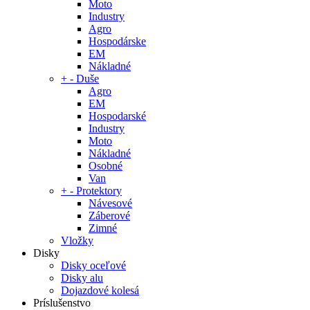
Moto
Industry
Agro
Hospodárske
EM
Nákladné
+
-
Duše
Agro
EM
Hospodarské
Industry
Moto
Nákladné
Osobné
Van
+
-
Protektory
Návesové
Záberové
Zimné
Vložky
Disky
Disky oceľové
Disky alu
Dojazdové kolesá
Príslušenstvo