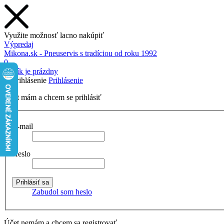
Využite možnosť lacno nakúpiť
Výpredaj
Mikona.sk - Pneuservis s tradíciou od roku 1992
0
Košík je prázdny
Prihlásenie
Účet mám a chcem se prihlásiť
E-mail
Heslo
Zabudol som heslo
Účet nemám a chcem sa registrovať