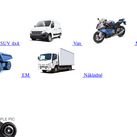
SUV 4x4
Van
EM
Nákladné