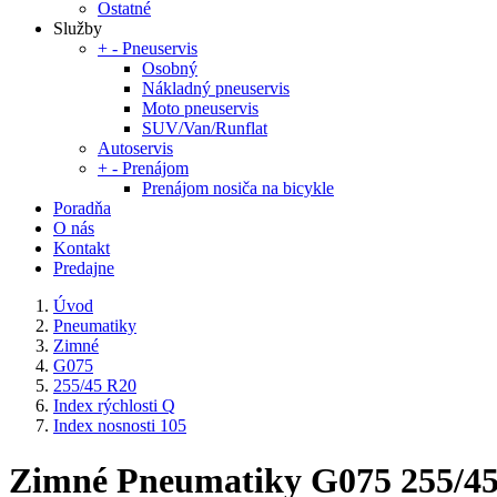
Ostatné
Služby
+
-
Pneuservis
Osobný
Nákladný pneuservis
Moto pneuservis
SUV/Van/Runflat
Autoservis
+
-
Prenájom
Prenájom nosiča na bicykle
Poradňa
O nás
Kontakt
Predajne
Úvod
Pneumatiky
Zimné
G075
255/45 R20
Index rýchlosti Q
Index nosnosti 105
Zimné Pneumatiky G075 255/45 R