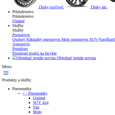
Disky oceľové
Disky alu
Príslušenstvo
Príslušenstvo
Ostatné
Služby
Služby
Pneuservis
Osobný
Nákladný pneuservis
Moto pneuservis
SUV/Van/Runfl
Autoservis
Prenájom
Prenájom nosiča na bicykle
Objednať termín servisu
Menu
Produkty a služby
Pneumatiky
+
-
Pneumatiky
Osobné
SUV 4x4
Van
Moto