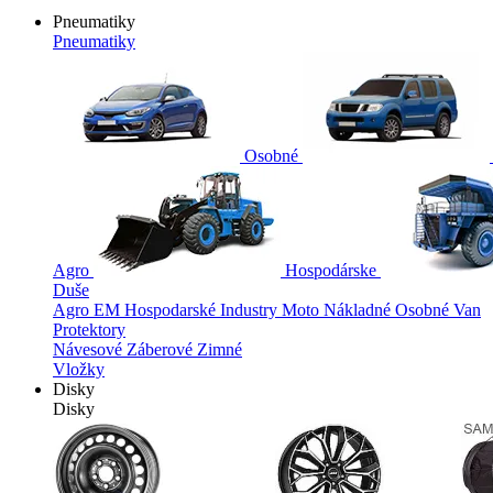
Pneumatiky
Pneumatiky
Osobné
Agro
Hospodárske
Duše
Agro
EM
Hospodarské
Industry
Moto
Nákladné
Osobné
Van
Protektory
Návesové
Záberové
Zimné
Vložky
Disky
Disky