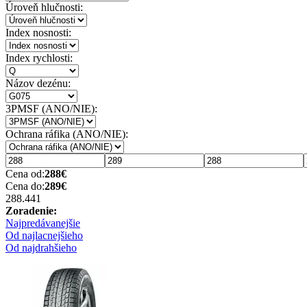
Úroveň hlučnosti:
Index nosnosti:
Index rychlosti:
Názov dezénu:
3PMSF (ANO/NIE):
Ochrana ráfika (ANO/NIE):
Cena od:
288
€
Cena do:
289
€
288.44
1
Zoradenie:
Najpredávanejšie
Od najlacnejšieho
Od najdrahšieho