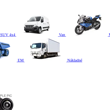
SUV 4x4
Van
EM
Nákladné