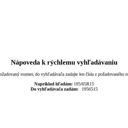
Nápoveda k rýchlemu vyhľadávaniu
požadovaný rozmer, do vyhľadávača zadajte len čísla z požadovaného r
Napríklad hľadám:
195/65R15
Do vyhľadávača zadám:
1956515