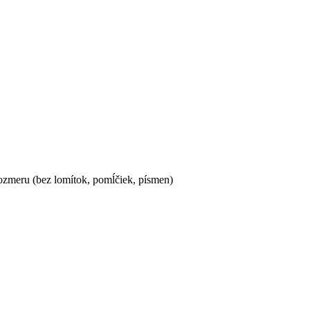
ozmeru (bez lomítok, pomĺčiek, písmen)