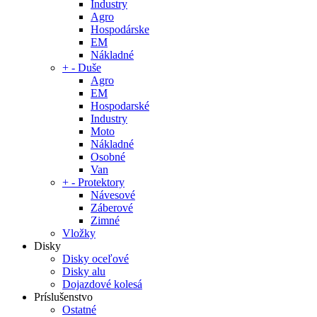
Industry
Agro
Hospodárske
EM
Nákladné
+
-
Duše
Agro
EM
Hospodarské
Industry
Moto
Nákladné
Osobné
Van
+
-
Protektory
Návesové
Záberové
Zimné
Vložky
Disky
Disky oceľové
Disky alu
Dojazdové kolesá
Príslušenstvo
Ostatné