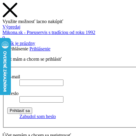
Využite možnosť lacno nakúpiť
Výpredaj
Mikona.sk - Pneuservis s tradíciou od roku 1992
0
Košík je prázdny
Prihlásenie
Účet mám a chcem se prihlásiť
E-mail
Heslo
Zabudol som heslo
Účet nemám a chcem sa registrovať