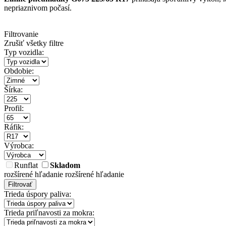
nepriaznivom počasí.
Filtrovanie
Zrušiť všetky filtre
Typ vozidla:
Obdobie:
Šírka:
Profil:
Ráfik:
Výrobca:
Runflat
Skladom
rozšírené hľadanie
rozšírené hľadanie
Filtrovať
Trieda úspory paliva:
Trieda priľnavosti za mokra: