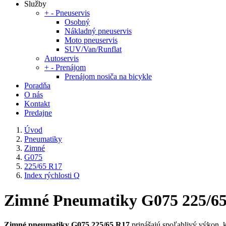
Služby
+
-
Pneuservis
Osobný
Nákladný pneuservis
Moto pneuservis
SUV/Van/Runflat
Autoservis
+
-
Prenájom
Prenájom nosiča na bicykle
Poradňa
O nás
Kontakt
Predajne
Úvod
Pneumatiky
Zimné
G075
225/65 R17
Index rýchlosti Q
Zimné Pneumatiky G075 225/65 
Zimné pneumatiky G075 225/65 R17
prinášajú spoľahlivý výkon, k