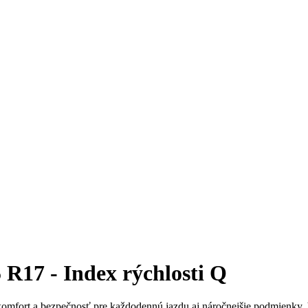
R17 - Index rýchlosti Q
omfort a bezpečnosť pre každodennú jazdu aj náročnejšie podmienky. Vyb