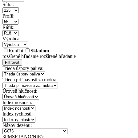
Šírka:
Profil:
Ráfik:
Výrobca:
Runflat
Skladom
rozšírené hľadanie
rozšírené hľadanie
Filtrovať
Trieda úspory paliva:
Trieda priľnavosti za mokra:
Úroveň hlučnosti:
Index nosnosti:
Index rychlosti:
Názov dezénu:
3PMSF (ANO/NIE):