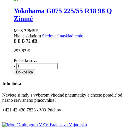
Yokohama G075
225/55 R18 98 Q
Zimné
M+S 3PMSF
Nie je skladom
Sledovať naskladnenie
E
E
B
72 dB
295,82 €
Počet kusov:
-
+
Do košíka
Info linka
Neviete si rady s výberom vhodné pneumatiky a chcete poradiť od
nášho servisného pracovníka?
+421 42 430 7833 - VO Púchov