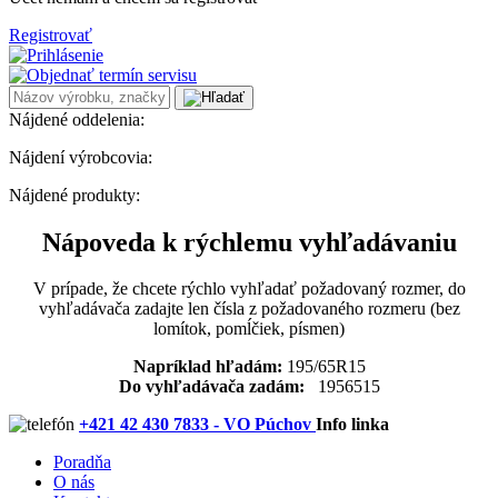
Registrovať
Nájdené oddelenia:
Nájdení výrobcovia:
Nájdené produkty:
Nápoveda k rýchlemu vyhľadávaniu
V prípade, že chcete rýchlo vyhľadať požadovaný rozmer, do
vyhľadávača zadajte len čísla z požadovaného rozmeru (bez
lomítok, pomĺčiek, písmen)
Napríklad hľadám:
195/65R15
Do vyhľadávača zadám:
1956515
+421 42 430 7833 - VO Púchov
Info linka
Poradňa
O nás