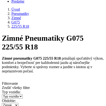
Predajne
Úvod
Pneumatiky
Zimné
G075
225/55 R18
Zimné Pneumatiky G075
225/55 R18
Zimné pneumatiky G075 225/55 R18
prinášajú spoľahlivý výkon,
komfort a bezpečnosť pre každodennú jazdu aj náročnejšie
podmienky. Vyberte si správny rozmer a jazdite s istotou aj v
nepriaznivom počasí.
Filtrovanie
Zrušiť všetky filtre
Typ vozidla:
Obdobie: