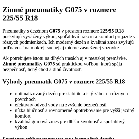
Zimné pneumatiky G075 v rozmere
225/55 R18
Pneumatiky s dezénom
G075
v presnom rozmere
225/55 R18
poskytujú vyvážený výkon, spoľahlivú trakciu a komfort pri jazde v
rôznych podmienkach. Ich moderný dezén a kvalitná zmes zvyšujú
priľnavosť na mokrej, suchej aj mierne zasneženej vozovke.
Ak potrebujete istotu na dlhých trasách aj v mestskej premávke,
Zimné pneumatiky G075
sú praktickou voľbou, ktorá spája
bezpečnosť, tichý chod a dlhú životnosť.
Výhody pneumatík G075 v rozmere 225/55 R18
optimalizovaný dezén pre stabilitu a istý záber na rôznych
povrchoch
efektívny odvod vody na zvýšenie bezpečnosti
nízka hlučnosť a rovnomerné opotrebovanie pre vyšší jazdný
komfort
kvalitná gumová zmes pre dlhšiu životnosť a spoľahlivý
výkon