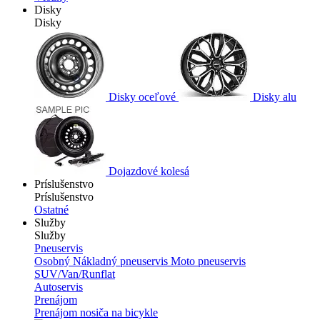
Disky
Disky
Disky oceľové
Disky alu
Dojazdové kolesá
Príslušenstvo
Príslušenstvo
Ostatné
Služby
Služby
Pneuservis
Osobný
Nákladný pneuservis
Moto pneuservis
SUV/Van/Runflat
Autoservis
Prenájom
Prenájom nosiča na bicykle