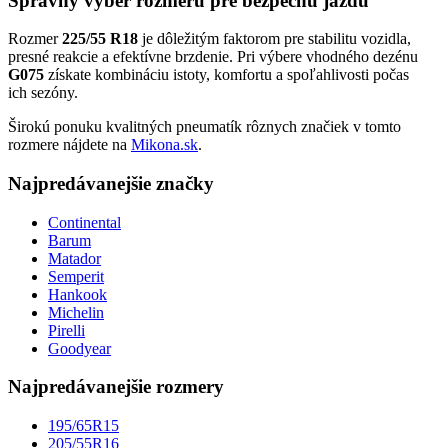
Správny výber rozmeru pre bezpečnú jazdu
Rozmer
225/55 R18
je dôležitým faktorom pre stabilitu vozidla,
presné reakcie a efektívne brzdenie. Pri výbere vhodného dezénu
G075
získate kombináciu istoty, komfortu a spoľahlivosti počas
ich sezóny.
Širokú ponuku kvalitných pneumatík rôznych značiek v tomto
rozmere nájdete na
Mikona.sk
.
Najpredávanejšie značky
Continental
Barum
Matador
Semperit
Hankook
Michelin
Pirelli
Goodyear
Najpredávanejšie rozmery
195/65R15
205/55R16