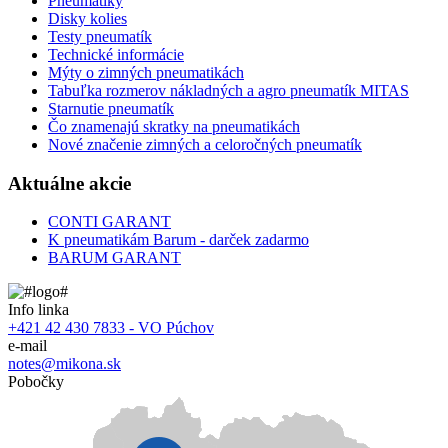
Pneumatiky
Disky kolies
Testy pneumatík
Technické informácie
Mýty o zimných pneumatikách
Tabuľka rozmerov nákladných a agro pneumatík MITAS
Starnutie pneumatík
Čo znamenajú skratky na pneumatikách
Nové značenie zimných a celoročných pneumatík
Aktuálne akcie
CONTI GARANT
K pneumatikám Barum - darček zadarmo
BARUM GARANT
Info linka
+421 42 430 7833 - VO Púchov
e-mail
notes@mikona.sk
Pobočky