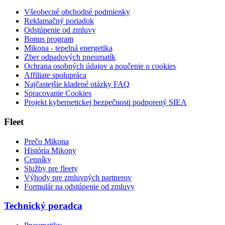
Všeobecné obchodné podmienky
Reklamačný poriadok
Odstúpenie od zmluvy
Bonus program
Mikona - tepelná energetika
Zber odpadových pneumatík
Ochrana osobných údajov a poučenie o cookies
Affiliate spolupráca
Najčastejšie kladené otázky FAQ
Spracovanie Cookies
Projekt kybernetickej bezpečnosti podporený SIEA
Fleet
Prečo Mikona
História Mikony
Cenníky
Služby pre fleety
Výhody pre zmluvných partnerov
Formulár na odstúpenie od zmluvy
Technický poradca