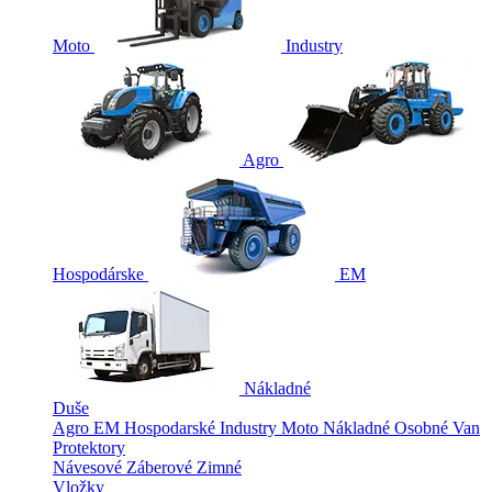
Moto
Industry
Agro
Hospodárske
EM
Nákladné
Duše
Agro
EM
Hospodarské
Industry
Moto
Nákladné
Osobné
Van
Protektory
Návesové
Záberové
Zimné
Vložky