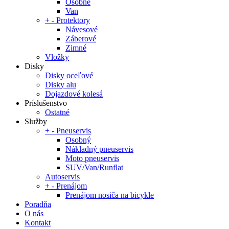
Osobné
Van
+
-
Protektory
Návesové
Záberové
Zimné
Vložky
Disky
Disky oceľové
Disky alu
Dojazdové kolesá
Príslušenstvo
Ostatné
Služby
+
-
Pneuservis
Osobný
Nákladný pneuservis
Moto pneuservis
SUV/Van/Runflat
Autoservis
+
-
Prenájom
Prenájom nosiča na bicykle
Poradňa
O nás
Kontakt