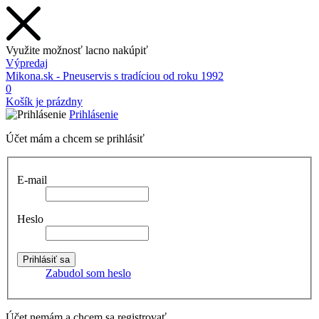
Využite možnosť lacno nakúpiť
Výpredaj
Mikona.sk - Pneuservis s tradíciou od roku 1992
0
Košík je prázdny
Prihlásenie
Účet mám a chcem se prihlásiť
E-mail
Heslo
Zabudol som heslo
Účet nemám a chcem sa registrovať