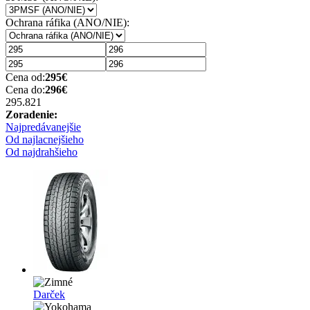
Ochrana ráfika (ANO/NIE):
Cena od:
295
€
Cena do:
296
€
295.82
1
Zoradenie:
Najpredávanejšie
Od najlacnejšieho
Od najdrahšieho
Darček