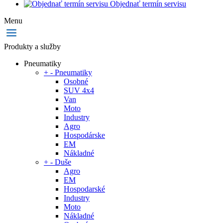
Objednať termín servisu
Menu
Produkty a služby
Pneumatiky
+
-
Pneumatiky
Osobné
SUV 4x4
Van
Moto
Industry
Agro
Hospodárske
EM
Nákladné
+
-
Duše
Agro
EM
Hospodarské
Industry
Moto
Nákladné