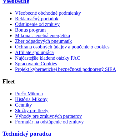
Všeobecné
Všeobecné obchodné podmienky
Reklamačný poriadok
Odstúpenie od zmluvy
Bonus program
Mikona - tepelná energetika
Zber odpadových pneumatík
Ochrana osobných údajov a poučenie o cookies
Affiliate spolupráca
Najčastejšie kladené otázky FAQ
Spracovanie Cookies
Projekt kybernetickej bezpečnosti podporený SIEA
Fleet
Prečo Mikona
História Mikony
Cenníky
Služby pre fleety
Výhody pre zmluvných partnerov
Formulár na odstúpenie od zmluvy
Technický poradca