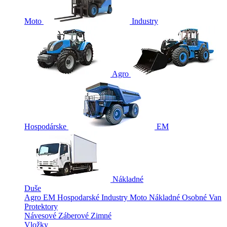
Moto
Industry
Agro
Hospodárske
EM
Nákladné
Duše
Agro
EM
Hospodarské
Industry
Moto
Nákladné
Osobné
Van
Protektory
Návesové
Záberové
Zimné
Vložky