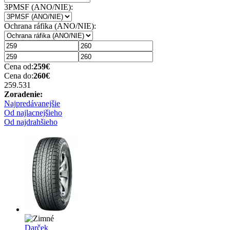
3PMSF (ANO/NIE):
Ochrana ráfika (ANO/NIE):
Cena od:
259
€
Cena do:
260
€
259.53
1
Zoradenie:
Najpredávanejšie
Od najlacnejšieho
Od najdrahšieho
Darček