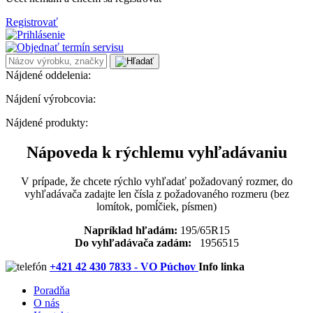
Registrovať
Nájdené oddelenia:
Nájdení výrobcovia:
Nájdené produkty:
Nápoveda k rýchlemu vyhľadávaniu
V prípade, že chcete rýchlo vyhľadať požadovaný rozmer, do
vyhľadávača zadajte len čísla z požadovaného rozmeru (bez
lomítok, pomĺčiek, písmen)
Napríklad hľadám:
195/65R15
Do vyhľadávača zadám:
1956515
+421 42 430 7833 - VO Púchov
Info linka
Poradňa
O nás