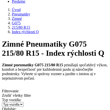
Predajne
Úvod
Pneumatiky
Zimné
G075
215/80 R15
Index rýchlosti Q
Zimné Pneumatiky G075
215/80 R15 - Index rýchlosti Q
Zimné pneumatiky G075 215/80 R15
prinášajú spoľahlivý výkon,
komfort a bezpečnosť pre každodennú jazdu aj náročnejšie
podmienky. Vyberte si správny rozmer a jazdite s istotou aj v
nepriaznivom počasí.
Filtrovanie
Zrušiť všetky filtre
Typ vozidla:
Obdobie: