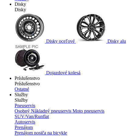
Disky
Disky
Disky oceľové
Disky alu
Dojazdové kolesá
Príslušenstvo
Príslušenstvo
Ostatné
Služby
Služby
Pneuservis
Osobný
Nákladný pneuservis
Moto pneuservis
SUV/Van/Runflat
Autoservis
Prenájom
Prenájom nosiča na bicykle