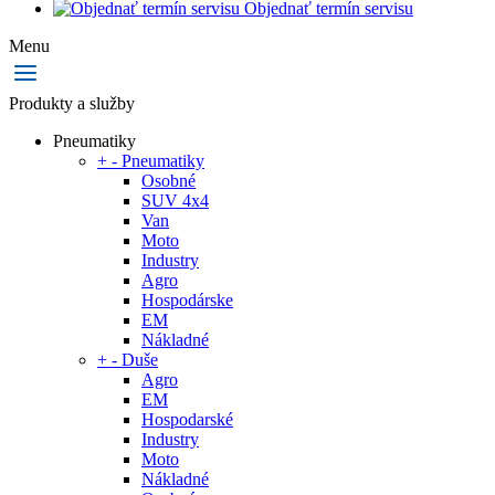
Objednať termín servisu
Menu
Produkty a služby
Pneumatiky
+
-
Pneumatiky
Osobné
SUV 4x4
Van
Moto
Industry
Agro
Hospodárske
EM
Nákladné
+
-
Duše
Agro
EM
Hospodarské
Industry
Moto
Nákladné