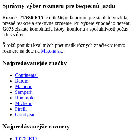
Správny výber rozmeru pre bezpečnú jazdu
Rozmer
215/80 R15
je dôležitým faktorom pre stabilitu vozidla,
presné reakcie a efektívne brzdenie. Pri výbere vhodného dezénu
G075
získate kombináciu istoty, komfortu a spoľahlivosti počas
ich sezóny.
Širokú ponuku kvalitných pneumatík rôznych značiek v tomto
rozmere nájdete na
Mikona.sk
.
Najpredávanejšie značky
Continental
Barum
Matador
Semperit
Hankook
Michelin
Pirelli
Goodyear
Najpredávanejšie rozmery
195/65R15