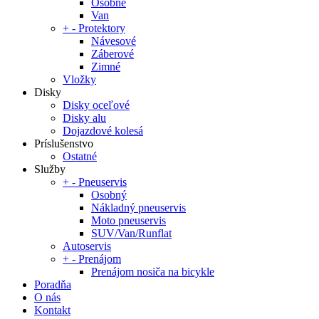
Osobné
Van
+
-
Protektory
Návesové
Záberové
Zimné
Vložky
Disky
Disky oceľové
Disky alu
Dojazdové kolesá
Príslušenstvo
Ostatné
Služby
+
-
Pneuservis
Osobný
Nákladný pneuservis
Moto pneuservis
SUV/Van/Runflat
Autoservis
+
-
Prenájom
Prenájom nosiča na bicykle
Poradňa
O nás
Kontakt