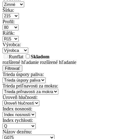
Šírka:
Profil:
Ráfik:
Výrobca:
Runflat
Skladom
rozšírené hľadanie
rozšírené hľadanie
Filtrovať
Trieda úspory paliva:
Trieda priľnavosti za mokra:
Úroveň hlučnosti:
Index nosnosti:
Index rychlosti:
Názov dezénu: