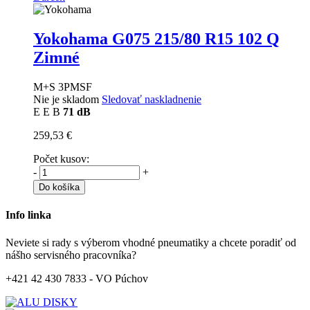
Yokohama G075
215/80 R15 102 Q
Zimné
M+S 3PMSF
Nie je skladom
Sledovať naskladnenie
E
E
B
71 dB
259,53 €
Počet kusov:
-
+
Do košíka
Info linka
Neviete si rady s výberom vhodné pneumatiky a chcete poradiť od
nášho servisného pracovníka?
+421 42 430 7833 - VO Púchov