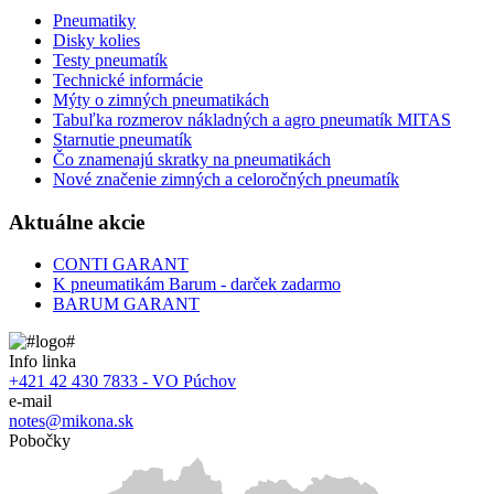
Pneumatiky
Disky kolies
Testy pneumatík
Technické informácie
Mýty o zimných pneumatikách
Tabuľka rozmerov nákladných a agro pneumatík MITAS
Starnutie pneumatík
Čo znamenajú skratky na pneumatikách
Nové značenie zimných a celoročných pneumatík
Aktuálne akcie
CONTI GARANT
K pneumatikám Barum - darček zadarmo
BARUM GARANT
Info linka
+421 42 430 7833 - VO Púchov
e-mail
notes@mikona.sk
Pobočky