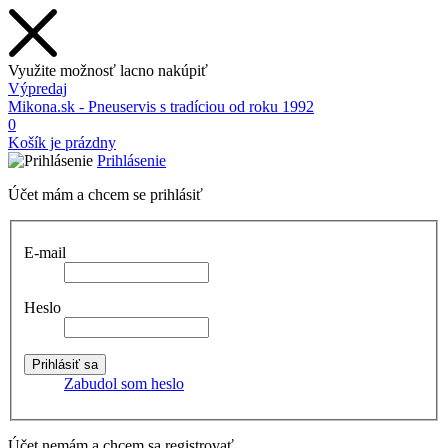
Využite možnosť lacno nakúpiť
Výpredaj
Mikona.sk - Pneuservis s tradíciou od roku 1992
0
Košík je prázdny
Prihlásenie
Účet mám a chcem se prihlásiť
E-mail
Heslo
Zabudol som heslo
Účet nemám a chcem sa registrovať