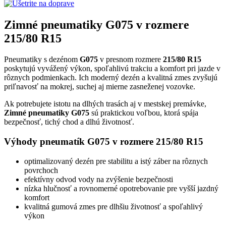
Zimné pneumatiky G075 v rozmere
215/80 R15
Pneumatiky s dezénom
G075
v presnom rozmere
215/80 R15
poskytujú vyvážený výkon, spoľahlivú trakciu a komfort pri jazde v
rôznych podmienkach. Ich moderný dezén a kvalitná zmes zvyšujú
priľnavosť na mokrej, suchej aj mierne zasneženej vozovke.
Ak potrebujete istotu na dlhých trasách aj v mestskej premávke,
Zimné pneumatiky G075
sú praktickou voľbou, ktorá spája
bezpečnosť, tichý chod a dlhú životnosť.
Výhody pneumatík G075 v rozmere 215/80 R15
optimalizovaný dezén pre stabilitu a istý záber na rôznych
povrchoch
efektívny odvod vody na zvýšenie bezpečnosti
nízka hlučnosť a rovnomerné opotrebovanie pre vyšší jazdný
komfort
kvalitná gumová zmes pre dlhšiu životnosť a spoľahlivý
výkon