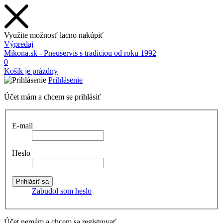
Využite možnosť lacno nakúpiť
Výpredaj
Mikona.sk - Pneuservis s tradíciou od roku 1992
0
Košík je prázdny
Prihlásenie
Účet mám a chcem se prihlásiť
E-mail
Heslo
Zabudol som heslo
Účet nemám a chcem sa registrovať