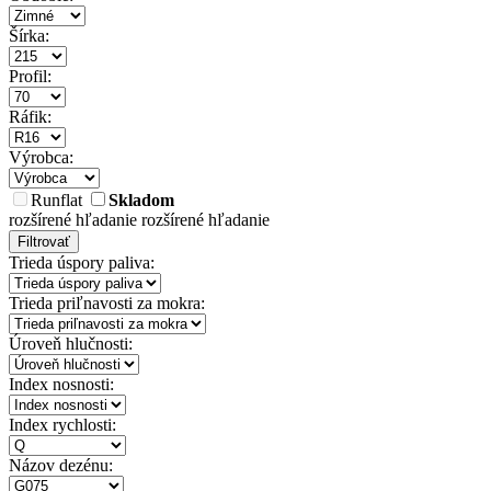
Šírka:
Profil:
Ráfik:
Výrobca:
Runflat
Skladom
rozšírené hľadanie
rozšírené hľadanie
Filtrovať
Trieda úspory paliva:
Trieda priľnavosti za mokra:
Úroveň hlučnosti:
Index nosnosti:
Index rychlosti:
Názov dezénu: