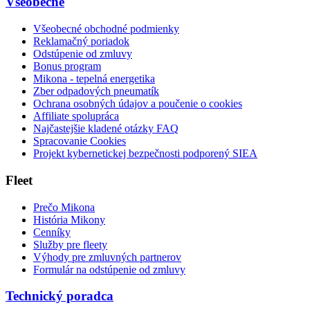
Všeobecné
Všeobecné obchodné podmienky
Reklamačný poriadok
Odstúpenie od zmluvy
Bonus program
Mikona - tepelná energetika
Zber odpadových pneumatík
Ochrana osobných údajov a poučenie o cookies
Affiliate spolupráca
Najčastejšie kladené otázky FAQ
Spracovanie Cookies
Projekt kybernetickej bezpečnosti podporený SIEA
Fleet
Prečo Mikona
História Mikony
Cenníky
Služby pre fleety
Výhody pre zmluvných partnerov
Formulár na odstúpenie od zmluvy
Technický poradca