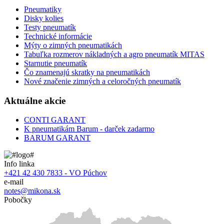
Pneumatiky
Disky kolies
Testy pneumatík
Technické informácie
Mýty o zimných pneumatikách
Tabuľka rozmerov nákladných a agro pneumatík MITAS
Starnutie pneumatík
Čo znamenajú skratky na pneumatikách
Nové značenie zimných a celoročných pneumatík
Aktuálne akcie
CONTI GARANT
K pneumatikám Barum - darček zadarmo
BARUM GARANT
Info linka
+421 42 430 7833 - VO Púchov
e-mail
notes@mikona.sk
Pobočky