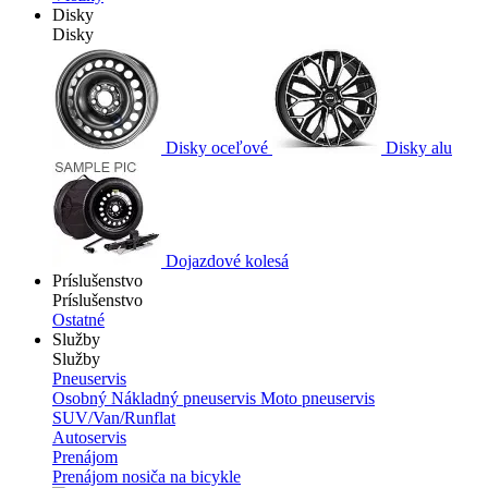
Disky
Disky
Disky oceľové
Disky alu
Dojazdové kolesá
Príslušenstvo
Príslušenstvo
Ostatné
Služby
Služby
Pneuservis
Osobný
Nákladný pneuservis
Moto pneuservis
SUV/Van/Runflat
Autoservis
Prenájom
Prenájom nosiča na bicykle