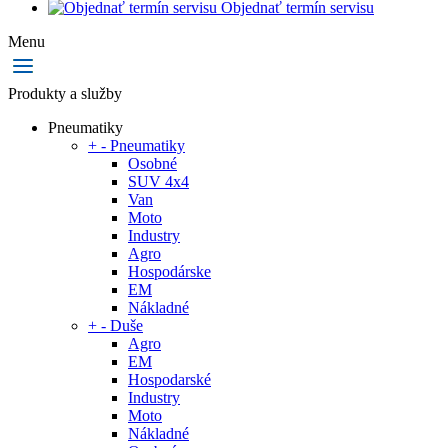
Objednať termín servisu
Menu
Produkty a služby
Pneumatiky
+
-
Pneumatiky
Osobné
SUV 4x4
Van
Moto
Industry
Agro
Hospodárske
EM
Nákladné
+
-
Duše
Agro
EM
Hospodarské
Industry
Moto
Nákladné