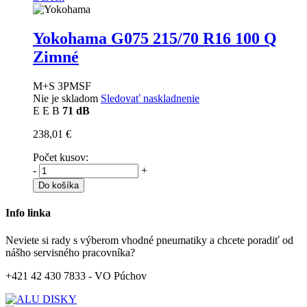
Yokohama G075
215/70 R16 100 Q
Zimné
M+S 3PMSF
Nie je skladom
Sledovať naskladnenie
E
E
B
71 dB
238,01 €
Počet kusov:
-
+
Do košíka
Info linka
Neviete si rady s výberom vhodné pneumatiky a chcete poradiť od
nášho servisného pracovníka?
+421 42 430 7833 - VO Púchov