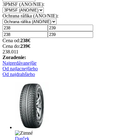
3PMSF (ANO/NIE):
Ochrana ráfika (ANO/NIE):
Cena od:
238
€
Cena do:
239
€
238.01
1
Zoradenie:
Najpredávanejšie
Od najlacnejšieho
Od najdrahšieho
Darček