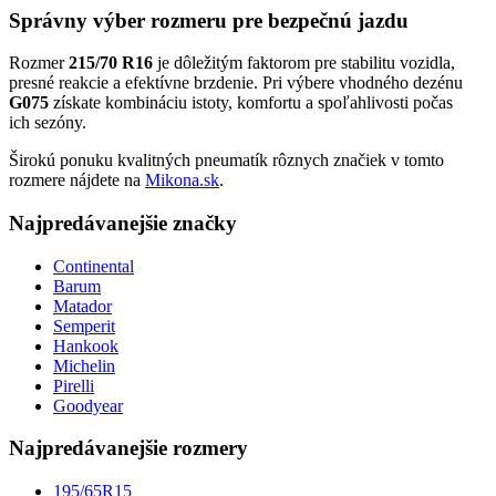
Správny výber rozmeru pre bezpečnú jazdu
Rozmer
215/70 R16
je dôležitým faktorom pre stabilitu vozidla,
presné reakcie a efektívne brzdenie. Pri výbere vhodného dezénu
G075
získate kombináciu istoty, komfortu a spoľahlivosti počas
ich sezóny.
Širokú ponuku kvalitných pneumatík rôznych značiek v tomto
rozmere nájdete na
Mikona.sk
.
Najpredávanejšie značky
Continental
Barum
Matador
Semperit
Hankook
Michelin
Pirelli
Goodyear
Najpredávanejšie rozmery
195/65R15