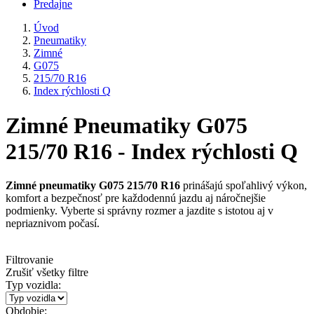
Predajne
Úvod
Pneumatiky
Zimné
G075
215/70 R16
Index rýchlosti Q
Zimné Pneumatiky G075
215/70 R16 - Index rýchlosti Q
Zimné pneumatiky G075 215/70 R16
prinášajú spoľahlivý výkon,
komfort a bezpečnosť pre každodennú jazdu aj náročnejšie
podmienky. Vyberte si správny rozmer a jazdite s istotou aj v
nepriaznivom počasí.
Filtrovanie
Zrušiť všetky filtre
Typ vozidla:
Obdobie: