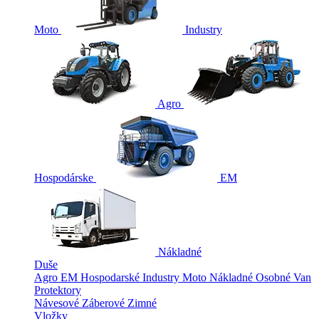
Moto
Industry
Agro
Hospodárske
EM
Nákladné
Duše
Agro
EM
Hospodarské
Industry
Moto
Nákladné
Osobné
Van
Protektory
Návesové
Záberové
Zimné
Vložky