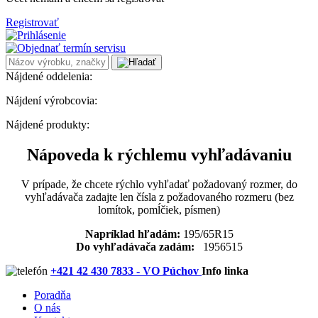
Registrovať
Nájdené oddelenia:
Nájdení výrobcovia:
Nájdené produkty:
Nápoveda k rýchlemu vyhľadávaniu
V prípade, že chcete rýchlo vyhľadať požadovaný rozmer, do
vyhľadávača zadajte len čísla z požadovaného rozmeru (bez
lomítok, pomĺčiek, písmen)
Napríklad hľadám:
195/65R15
Do vyhľadávača zadám:
1956515
+421 42 430 7833 - VO Púchov
Info linka
Poradňa
O nás