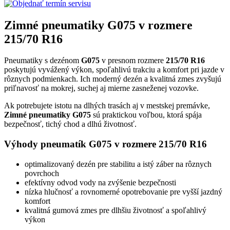
Zimné pneumatiky G075 v rozmere
215/70 R16
Pneumatiky s dezénom
G075
v presnom rozmere
215/70 R16
poskytujú vyvážený výkon, spoľahlivú trakciu a komfort pri jazde v
rôznych podmienkach. Ich moderný dezén a kvalitná zmes zvyšujú
priľnavosť na mokrej, suchej aj mierne zasneženej vozovke.
Ak potrebujete istotu na dlhých trasách aj v mestskej premávke,
Zimné pneumatiky G075
sú praktickou voľbou, ktorá spája
bezpečnosť, tichý chod a dlhú životnosť.
Výhody pneumatík G075 v rozmere 215/70 R16
optimalizovaný dezén pre stabilitu a istý záber na rôznych
povrchoch
efektívny odvod vody na zvýšenie bezpečnosti
nízka hlučnosť a rovnomerné opotrebovanie pre vyšší jazdný
komfort
kvalitná gumová zmes pre dlhšiu životnosť a spoľahlivý
výkon