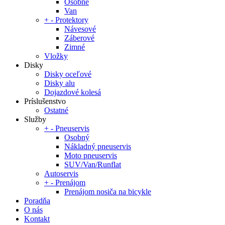
Osobné
Van
+
-
Protektory
Návesové
Záberové
Zimné
Vložky
Disky
Disky oceľové
Disky alu
Dojazdové kolesá
Príslušenstvo
Ostatné
Služby
+
-
Pneuservis
Osobný
Nákladný pneuservis
Moto pneuservis
SUV/Van/Runflat
Autoservis
+
-
Prenájom
Prenájom nosiča na bicykle
Poradňa
O nás
Kontakt