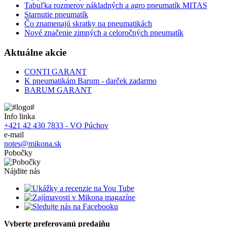
Tabuľka rozmerov nákladných a agro pneumatík MITAS
Starnutie pneumatík
Čo znamenajú skratky na pneumatikách
Nové značenie zimných a celoročných pneumatík
Aktuálne akcie
CONTI GARANT
K pneumatikám Barum - darček zadarmo
BARUM GARANT
Info linka
+421 42 430 7833 - VO Púchov
e-mail
notes@mikona.sk
Pobočky
Nájdite nás
Vyberte preferovanú predajňu