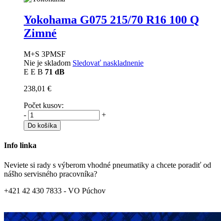
Yokohama G075
215/70 R16 100 Q
Zimné
M+S 3PMSF
Nie je skladom
Sledovať naskladnenie
E
E
B
71 dB
238,01 €
Počet kusov:
-
+
Do košíka
Info linka
Neviete si rady s výberom vhodné pneumatiky a chcete poradiť od
nášho servisného pracovníka?
+421 42 430 7833 - VO Púchov