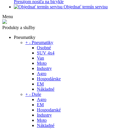
Prenájom nosiča na bicykle
Objednať termín servisu
Menu
Produkty a služby
Pneumatiky
+
-
Pneumatiky
Osobné
SUV 4x4
Van
Moto
Industry
Agro
Hospodárske
EM
Nákladné
+
-
Duše
Agro
EM
Hospodarské
Industry
Moto
Nákladné