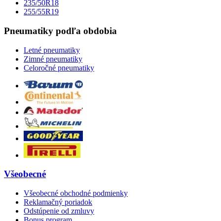
235/50R18
255/55R19
Pneumatiky podľa obdobia
Letné pneumatiky
Zimné pneumatiky
Celoročné pneumatiky
Všeobecné
Všeobecné obchodné podmienky
Reklamačný poriadok
Odstúpenie od zmluvy
Bonus program