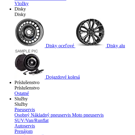
Vložky
Disky
Disky
Disky oceľové
Disky alu
Dojazdové kolesá
Príslušenstvo
Príslušenstvo
Ostatné
Služby
Služby
Pneuservis
Osobný
Nákladný pneuservis
Moto pneuservis
SUV/Van/Runflat
Autoservis
Prenájom