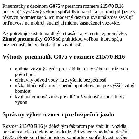
Pneumatiky s dezénom
G075
v presnom rozmere
215/70 R16
poskytujú vyvážený výkon, spoľahlivú trakciu a komfort pri jazde v
rôznych podmienkach. Ich moderný dezén a kvalitná zmes zvyšujú
priľnavosť na mokrej, suchej aj mierne zasneženej vozovke.
Ak potrebujete istotu na dlhých trasách aj v mestskej premávke,
Zimné pneumatiky G075
sú praktickou voľbou, ktorá spája
bezpečnosť, tichý chod a dlhú životnosť.
Výhody pneumatík G075 v rozmere 215/70 R16
optimalizovaný dezén pre stabilitu a istý záber na rôznych
povrchoch
efektívny odvod vody na zvýšenie bezpečnosti
nízka hlučnosť a rovnomerné opotrebovanie pre vyšší jazdný
komfort
kvalitná gumová zmes pre dlhšiu životnosť a spoľahlivý
výkon
Správny výber rozmeru pre bezpečnú jazdu
Rozmer
215/70 R16
je dôležitým faktorom pre stabilitu vozidla,
presné reakcie a efektívne brzdenie. Pri výbere vhodného dezénu
G075
získate kombináciu istoty, komfortu a spoľahlivosti počas