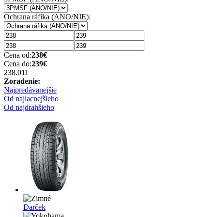
Ochrana ráfika (ANO/NIE):
Cena od:
238
€
Cena do:
239
€
238.01
1
Zoradenie:
Najpredávanejšie
Od najlacnejšieho
Od najdrahšieho
Darček