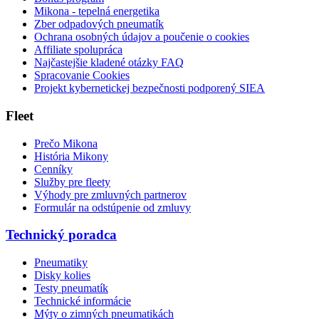
Mikona - tepelná energetika
Zber odpadových pneumatík
Ochrana osobných údajov a poučenie o cookies
Affiliate spolupráca
Najčastejšie kladené otázky FAQ
Spracovanie Cookies
Projekt kybernetickej bezpečnosti podporený SIEA
Fleet
Prečo Mikona
História Mikony
Cenníky
Služby pre fleety
Výhody pre zmluvných partnerov
Formulár na odstúpenie od zmluvy
Technický poradca
Pneumatiky
Disky kolies
Testy pneumatík
Technické informácie
Mýty o zimných pneumatikách