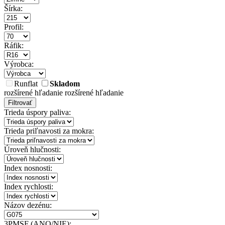
Šírka:
Profil:
Ráfik:
Výrobca:
Runflat
Skladom
rozšírené hľadanie
rozšírené hľadanie
Filtrovať
Trieda úspory paliva:
Trieda priľnavosti za mokra:
Úroveň hlučnosti:
Index nosnosti:
Index rychlosti:
Názov dezénu:
3PMSF (ANO/NIE):