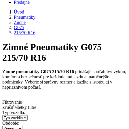
Predajne
Úvod
Pneumatiky
Zimné
G075
215/70 R16
Zimné Pneumatiky G075
215/70 R16
Zimné pneumatiky G075 215/70 R16
prinášajú spoľahlivý výkon,
komfort a bezpečnosť pre každodennú jazdu aj náročnejšie
podmienky. Vyberte si správny rozmer a jazdite s istotou aj v
nepriaznivom počasí.
Filtrovanie
Zrušiť všetky filtre
Typ vozidla:
Obdobie: