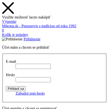
Využite možnosť lacno nakúpiť
Výpredaj
Mikona.sk - Pneuservis s tradíciou od roku 1992
0
Košík je prázdny
Prihlásenie
Účet mám a chcem se prihlásiť
E-mail
Heslo
Zabudol som heslo
Účet nemám a chcem sa registrovať