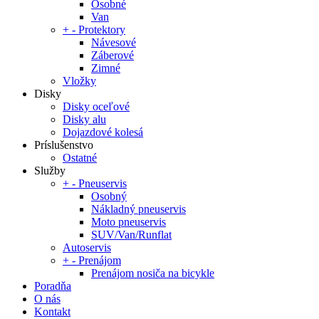
Osobné
Van
+
-
Protektory
Návesové
Záberové
Zimné
Vložky
Disky
Disky oceľové
Disky alu
Dojazdové kolesá
Príslušenstvo
Ostatné
Služby
+
-
Pneuservis
Osobný
Nákladný pneuservis
Moto pneuservis
SUV/Van/Runflat
Autoservis
+
-
Prenájom
Prenájom nosiča na bicykle
Poradňa
O nás
Kontakt