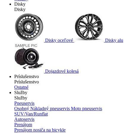
Disky
Disky
Disky oceľové
Disky alu
Dojazdové kolesá
Príslušenstvo
Príslušenstvo
Ostatné
Služby
Služby
Pneuservis
Osobný
Nákladný pneuservis
Moto pneuservis
SUV/Van/Runflat
Autoservis
Prenájom
Prenájom nosiča na bicykle