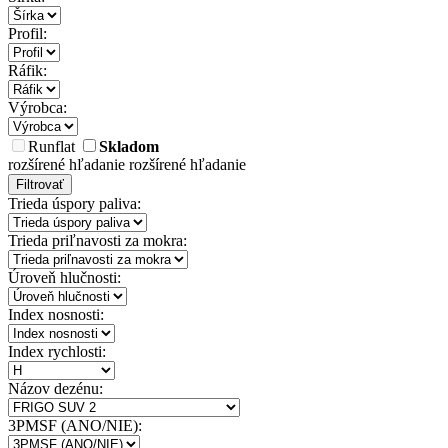
Profil:
Ráfik:
Výrobca:
Runflat
Skladom
rozšírené hľadanie
rozšírené hľadanie
Filtrovať
Trieda úspory paliva:
Trieda priľnavosti za mokra:
Úroveň hlučnosti:
Index nosnosti:
Index rychlosti:
Názov dezénu:
3PMSF (ANO/NIE):