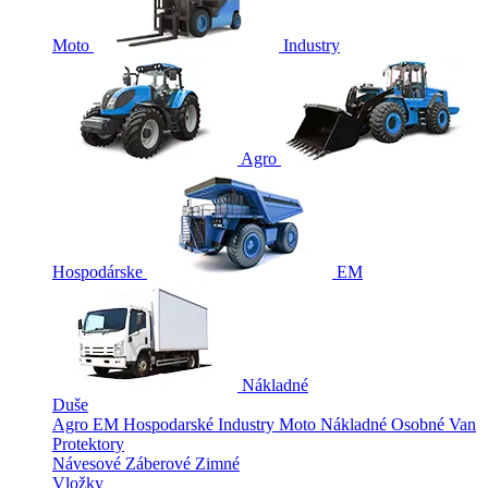
Moto
Industry
Agro
Hospodárske
EM
Nákladné
Duše
Agro
EM
Hospodarské
Industry
Moto
Nákladné
Osobné
Van
Protektory
Návesové
Záberové
Zimné
Vložky