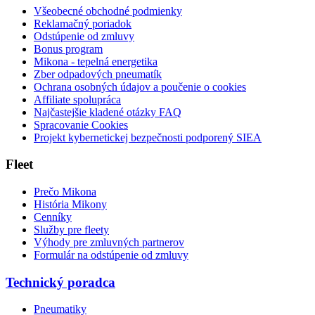
Všeobecné obchodné podmienky
Reklamačný poriadok
Odstúpenie od zmluvy
Bonus program
Mikona - tepelná energetika
Zber odpadových pneumatík
Ochrana osobných údajov a poučenie o cookies
Affiliate spolupráca
Najčastejšie kladené otázky FAQ
Spracovanie Cookies
Projekt kybernetickej bezpečnosti podporený SIEA
Fleet
Prečo Mikona
História Mikony
Cenníky
Služby pre fleety
Výhody pre zmluvných partnerov
Formulár na odstúpenie od zmluvy
Technický poradca
Pneumatiky