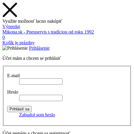
Využite možnosť lacno nakúpiť
Výpredaj
Mikona.sk - Pneuservis s tradíciou od roku 1992
0
Košík je prázdny
Prihlásenie
Účet mám a chcem se prihlásiť
E-mail
Heslo
Zabudol som heslo
Účet nemám a chcem sa registrovať