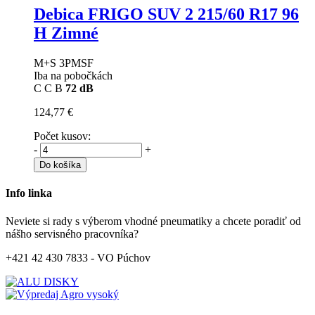
Debica FRIGO SUV 2
215/60 R17 96
H Zimné
M+S 3PMSF
Iba na pobočkách
C
C
B
72 dB
124,77 €
Počet kusov:
-
+
Do košíka
Info linka
Neviete si rady s výberom vhodné pneumatiky a chcete poradiť od
nášho servisného pracovníka?
+421 42 430 7833 - VO Púchov