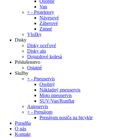
Osobné
Van
+
-
Protektory
Návesové
Záberové
Zimné
Vložky
Disky
Disky oceľové
Disky alu
Dojazdové kolesá
Príslušenstvo
Ostatné
Služby
+
-
Pneuservis
Osobný
Nákladný pneuservis
Moto pneuservis
SUV/Van/Runflat
Autoservis
+
-
Prenájom
Prenájom nosiča na bicykle
Poradňa
O nás
Kontakt