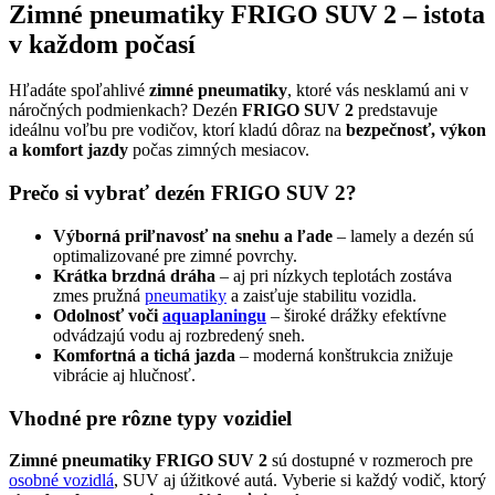
Zimné pneumatiky FRIGO SUV 2 – istota
v každom počasí
Hľadáte spoľahlivé
zimné pneumatiky
, ktoré vás nesklamú ani v
náročných podmienkach? Dezén
FRIGO SUV 2
predstavuje
ideálnu voľbu pre vodičov, ktorí kladú dôraz na
bezpečnosť, výkon
a komfort jazdy
počas zimných mesiacov.
Prečo si vybrať dezén FRIGO SUV 2?
Výborná priľnavosť na snehu a ľade
– lamely a dezén sú
optimalizované pre zimné povrchy.
Krátka brzdná dráha
– aj pri nízkych teplotách zostáva
zmes pružná
pneumatiky
a zaisťuje stabilitu vozidla.
Odolnosť voči
aquaplaningu
– široké drážky efektívne
odvádzajú vodu aj rozbredený sneh.
Komfortná a tichá jazda
– moderná konštrukcia znižuje
vibrácie aj hlučnosť.
Vhodné pre rôzne typy vozidiel
Zimné pneumatiky FRIGO SUV 2
sú dostupné v rozmeroch pre
osobné vozidlá
, SUV aj úžitkové autá. Vyberie si každý vodič, ktorý