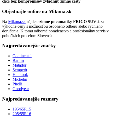
chce
bez kompromisov zvládnuť zimné cesty
.
Objednajte online na Mikona.sk
Na
Mikona.sk
nájdete
zimné pneumatiky FRIGO SUV 2
za
výhodné ceny s možnosťou osobného odberu alebo rýchleho
doručenia. K tomu odborné poradenstvo a profesionálny servis v
pobočkách po celom Slovensku.
Najpredávanejšie značky
Continental
Barum
Matador
Semperit
Hankook
Michelin
Pirelli
Goodyear
Najpredávanejšie rozmery
195/65R15
205/55R16