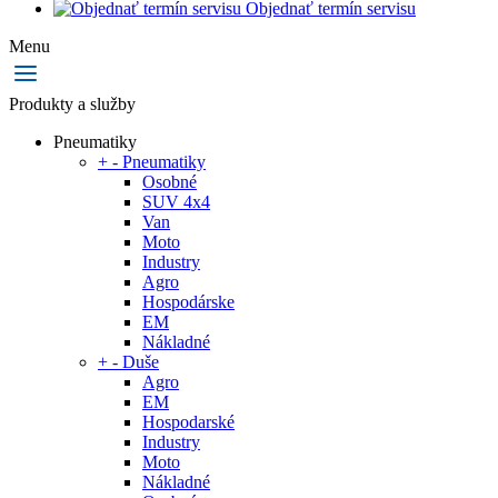
Objednať termín servisu
Menu
Produkty a služby
Pneumatiky
+
-
Pneumatiky
Osobné
SUV 4x4
Van
Moto
Industry
Agro
Hospodárske
EM
Nákladné
+
-
Duše
Agro
EM
Hospodarské
Industry
Moto
Nákladné