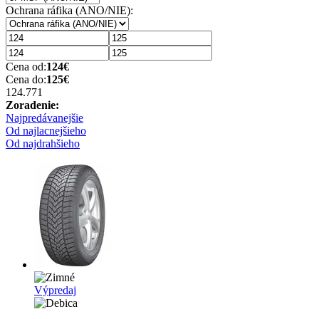
Ochrana ráfika (ANO/NIE):
Cena od:
124
€
Cena do:
125
€
124.77
1
Zoradenie:
Najpredávanejšie
Od najlacnejšieho
Od najdrahšieho
Výpredaj