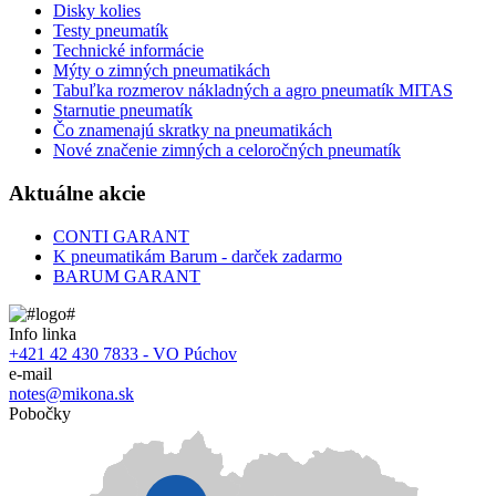
Disky kolies
Testy pneumatík
Technické informácie
Mýty o zimných pneumatikách
Tabuľka rozmerov nákladných a agro pneumatík MITAS
Starnutie pneumatík
Čo znamenajú skratky na pneumatikách
Nové značenie zimných a celoročných pneumatík
Aktuálne akcie
CONTI GARANT
K pneumatikám Barum - darček zadarmo
BARUM GARANT
Info linka
+421 42 430 7833 - VO Púchov
e-mail
notes@mikona.sk
Pobočky