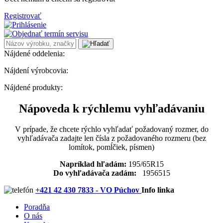
Registrovať
Nájdené oddelenia:
Nájdení výrobcovia:
Nájdené produkty:
Nápoveda k rýchlemu vyhľadávaniu
V prípade, že chcete rýchlo vyhľadať požadovaný rozmer, do
vyhľadávača zadajte len čísla z požadovaného rozmeru (bez
lomítok, pomĺčiek, písmen)
Napríklad hľadám:
195/65R15
Do vyhľadávača zadám:
1956515
+421 42 430 7833 - VO Púchov
Info linka
Poradňa
O nás