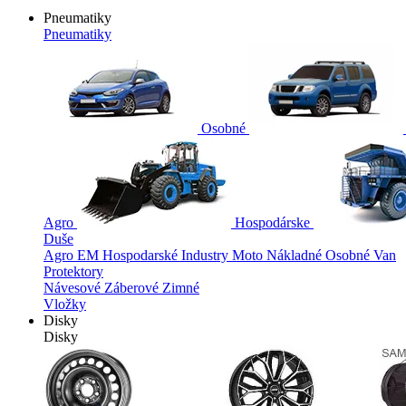
Pneumatiky
Pneumatiky
Osobné
Agro
Hospodárske
Duše
Agro
EM
Hospodarské
Industry
Moto
Nákladné
Osobné
Van
Protektory
Návesové
Záberové
Zimné
Vložky
Disky
Disky