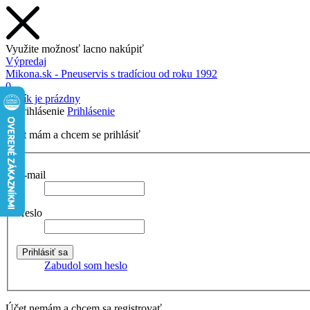
Využite možnosť lacno nakúpiť
Výpredaj
Mikona.sk - Pneuservis s tradíciou od roku 1992
0
Košík je prázdny
Prihlásenie
Účet mám a chcem se prihlásiť
E-mail
Heslo
Zabudol som heslo
Účet nemám a chcem sa registrovať