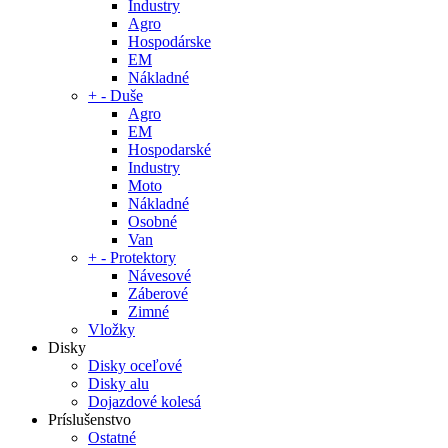
Industry
Agro
Hospodárske
EM
Nákladné
+
-
Duše
Agro
EM
Hospodarské
Industry
Moto
Nákladné
Osobné
Van
+
-
Protektory
Návesové
Záberové
Zimné
Vložky
Disky
Disky oceľové
Disky alu
Dojazdové kolesá
Príslušenstvo
Ostatné