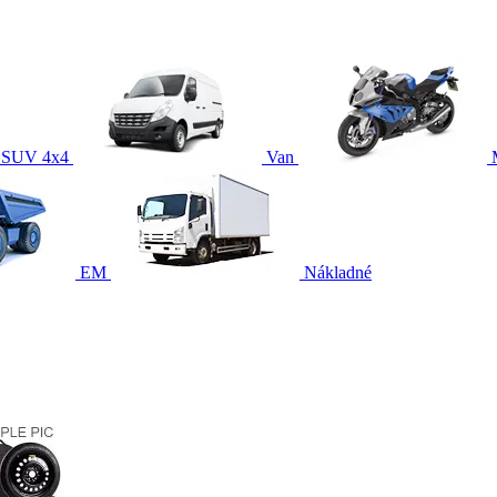
SUV 4x4
Van
EM
Nákladné