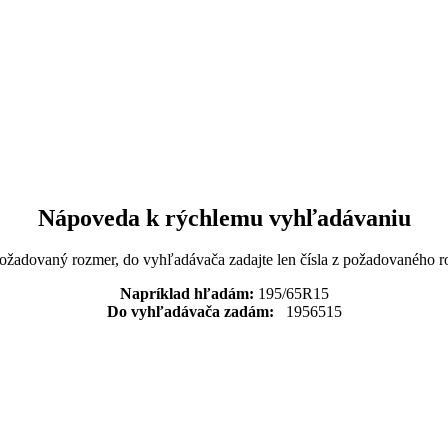
Nápoveda k rýchlemu vyhľadávaniu
požadovaný rozmer, do vyhľadávača zadajte len čísla z požadovaného r
Napríklad hľadám:
195/65R15
Do vyhľadávača zadám:
1956515