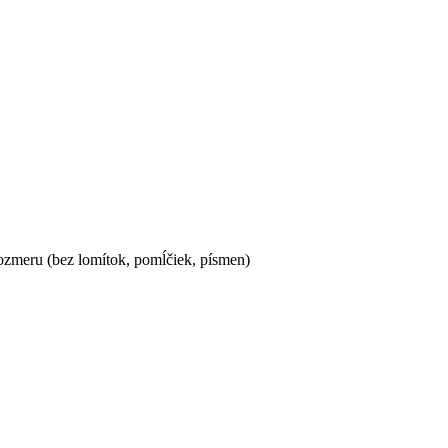
ozmeru (bez lomítok, pomĺčiek, písmen)