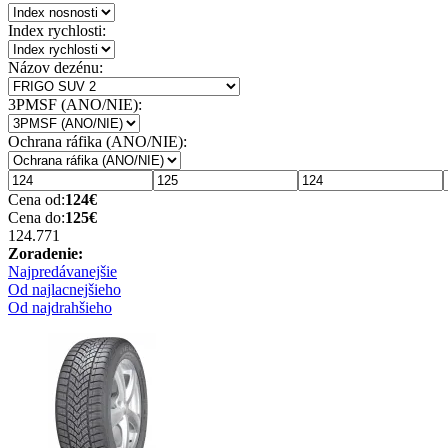
Index rychlosti:
Názov dezénu:
3PMSF (ANO/NIE):
Ochrana ráfika (ANO/NIE):
Cena od:
124
€
Cena do:
125
€
124.77
1
Zoradenie:
Najpredávanejšie
Od najlacnejšieho
Od najdrahšieho