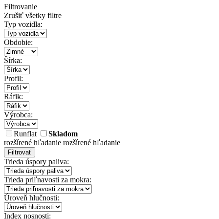
Filtrovanie
Zrušiť všetky filtre
Typ vozidla:
Obdobie:
Šírka:
Profil:
Ráfik:
Výrobca:
Runflat
Skladom
rozšírené hľadanie
rozšírené hľadanie
Filtrovať
Trieda úspory paliva:
Trieda priľnavosti za mokra:
Úroveň hlučnosti:
Index nosnosti: