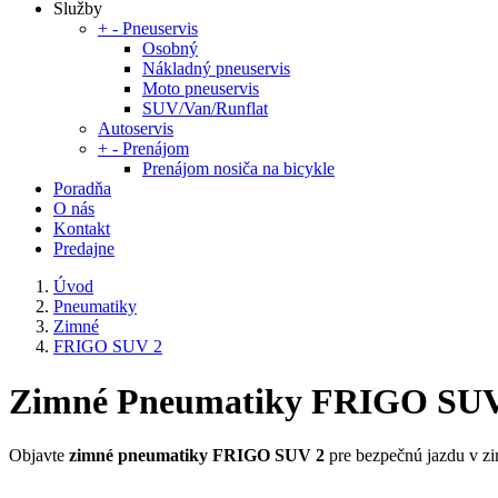
Služby
+
-
Pneuservis
Osobný
Nákladný pneuservis
Moto pneuservis
SUV/Van/Runflat
Autoservis
+
-
Prenájom
Prenájom nosiča na bicykle
Poradňa
O nás
Kontakt
Predajne
Úvod
Pneumatiky
Zimné
FRIGO SUV 2
Zimné Pneumatiky FRIGO SUV
Objavte
zimné pneumatiky FRIGO SUV 2
pre bezpečnú jazdu v zi