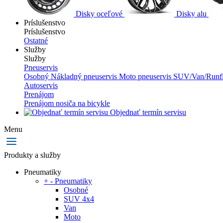
Disky oceľové
Disky alu
Príslušenstvo
Príslušenstvo
Ostatné
Služby
Služby
Pneuservis
Osobný
Nákladný pneuservis
Moto pneuservis
SUV/Van/Runfl
Autoservis
Prenájom
Prenájom nosiča na bicykle
Objednať termín servisu
Menu
Produkty a služby
Pneumatiky
+
-
Pneumatiky
Osobné
SUV 4x4
Van
Moto