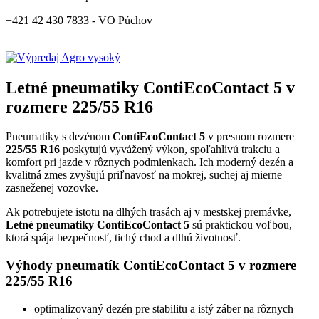
+421 42 430 7833 - VO Púchov
Letné pneumatiky ContiEcoContact 5 v
rozmere 225/55 R16
Pneumatiky s dezénom
ContiEcoContact 5
v presnom rozmere
225/55 R16
poskytujú vyvážený výkon, spoľahlivú trakciu a
komfort pri jazde v rôznych podmienkach. Ich moderný dezén a
kvalitná zmes zvyšujú priľnavosť na mokrej, suchej aj mierne
zasneženej vozovke.
Ak potrebujete istotu na dlhých trasách aj v mestskej premávke,
Letné pneumatiky ContiEcoContact 5
sú praktickou voľbou,
ktorá spája bezpečnosť, tichý chod a dlhú životnosť.
Výhody pneumatík ContiEcoContact 5 v rozmere
225/55 R16
optimalizovaný dezén pre stabilitu a istý záber na rôznych