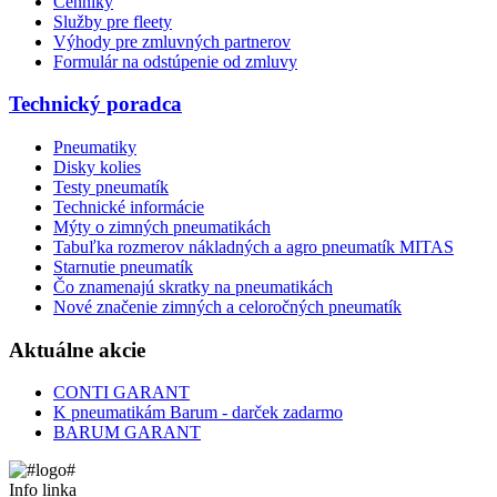
Cenníky
Služby pre fleety
Výhody pre zmluvných partnerov
Formulár na odstúpenie od zmluvy
Technický poradca
Pneumatiky
Disky kolies
Testy pneumatík
Technické informácie
Mýty o zimných pneumatikách
Tabuľka rozmerov nákladných a agro pneumatík MITAS
Starnutie pneumatík
Čo znamenajú skratky na pneumatikách
Nové značenie zimných a celoročných pneumatík
Aktuálne akcie
CONTI GARANT
K pneumatikám Barum - darček zadarmo
BARUM GARANT
Info linka