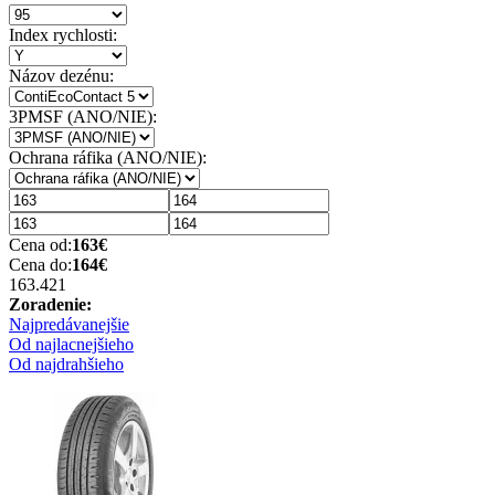
Index rychlosti:
Názov dezénu:
3PMSF (ANO/NIE):
Ochrana ráfika (ANO/NIE):
Cena od:
163
€
Cena do:
164
€
163.42
1
Zoradenie:
Najpredávanejšie
Od najlacnejšieho
Od najdrahšieho