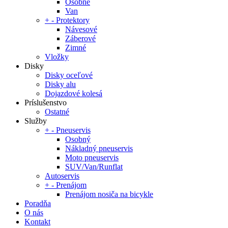
Osobné
Van
+
-
Protektory
Návesové
Záberové
Zimné
Vložky
Disky
Disky oceľové
Disky alu
Dojazdové kolesá
Príslušenstvo
Ostatné
Služby
+
-
Pneuservis
Osobný
Nákladný pneuservis
Moto pneuservis
SUV/Van/Runflat
Autoservis
+
-
Prenájom
Prenájom nosiča na bicykle
Poradňa
O nás
Kontakt