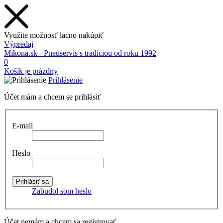
Využite možnosť lacno nakúpiť
Výpredaj
Mikona.sk - Pneuservis s tradíciou od roku 1992
0
Košík je prázdny
Prihlásenie
Účet mám a chcem se prihlásiť
E-mail
Heslo
Zabudol som heslo
Účet nemám a chcem sa registrovať