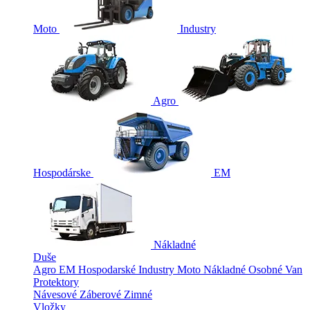
Moto
Industry
Agro
Hospodárske
EM
Nákladné
Duše
Agro
EM
Hospodarské
Industry
Moto
Nákladné
Osobné
Van
Protektory
Návesové
Záberové
Zimné
Vložky