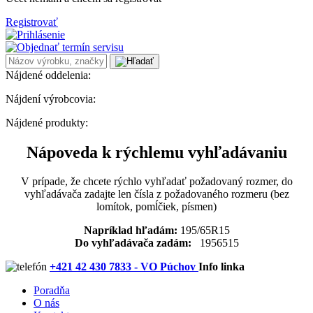
Registrovať
Nájdené oddelenia:
Nájdení výrobcovia:
Nájdené produkty:
Nápoveda k rýchlemu vyhľadávaniu
V prípade, že chcete rýchlo vyhľadať požadovaný rozmer, do
vyhľadávača zadajte len čísla z požadovaného rozmeru (bez
lomítok, pomĺčiek, písmen)
Napríklad hľadám:
195/65R15
Do vyhľadávača zadám:
1956515
+421 42 430 7833 - VO Púchov
Info linka
Poradňa
O nás