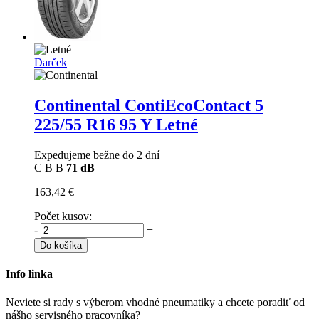
Darček
Continental ContiEcoContact 5
225/55 R16 95 Y Letné
Expedujeme bežne do 2 dní
C
B
B
71 dB
163,42 €
Počet kusov:
-
+
Do košíka
Info linka
Neviete si rady s výberom vhodné pneumatiky a chcete poradiť od
nášho servisného pracovníka?