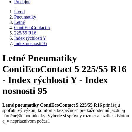
Predajne
Úvod
Pneumatiky
Letné
ContiEcoContact 5
225/55 R16
Index rýchlosti Y
Index nosnosti 95
Letné Pneumatiky
ContiEcoContact 5 225/55 R16
- Index rýchlosti Y - Index
nosnosti 95
Letné pneumatiky ContiEcoContact 5 225/55 R16
prinášajú
spoľahlivý výkon, komfort a bezpečnosť pre každodennú jazdu aj
náročnejšie podmienky. Vyberte si správny rozmer a jazdite s istotou
aj v nepriaznivom počasí.