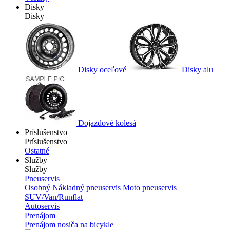
Disky
Disky
Disky oceľové
Disky alu
Dojazdové kolesá
Príslušenstvo
Príslušenstvo
Ostatné
Služby
Služby
Pneuservis
Osobný
Nákladný pneuservis
Moto pneuservis
SUV/Van/Runflat
Autoservis
Prenájom
Prenájom nosiča na bicykle