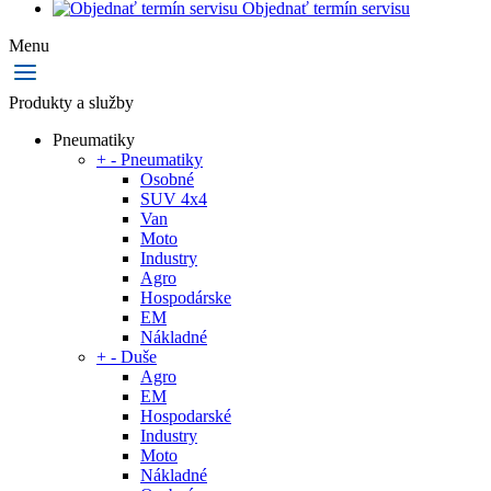
Objednať termín servisu
Menu
Produkty a služby
Pneumatiky
+
-
Pneumatiky
Osobné
SUV 4x4
Van
Moto
Industry
Agro
Hospodárske
EM
Nákladné
+
-
Duše
Agro
EM
Hospodarské
Industry
Moto
Nákladné