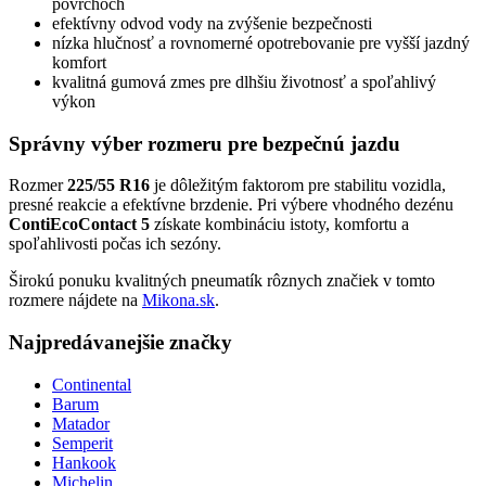
povrchoch
efektívny odvod vody na zvýšenie bezpečnosti
nízka hlučnosť a rovnomerné opotrebovanie pre vyšší jazdný
komfort
kvalitná gumová zmes pre dlhšiu životnosť a spoľahlivý
výkon
Správny výber rozmeru pre bezpečnú jazdu
Rozmer
225/55 R16
je dôležitým faktorom pre stabilitu vozidla,
presné reakcie a efektívne brzdenie. Pri výbere vhodného dezénu
ContiEcoContact 5
získate kombináciu istoty, komfortu a
spoľahlivosti počas ich sezóny.
Širokú ponuku kvalitných pneumatík rôznych značiek v tomto
rozmere nájdete na
Mikona.sk
.
Najpredávanejšie značky
Continental
Barum
Matador
Semperit
Hankook
Michelin