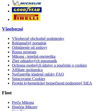
Všeobecné
Všeobecné obchodné podmienky
Reklamačný poriadok
Odstúpenie od zmluvy
Bonus program
Mikona - tepelná energetika
Zber odpadových pneumatík
Ochrana osobných údajov a poučenie o cookies
Affiliate spolupráca
Najčastejšie kladené otázky FAQ
Spracovanie Cookies
Projekt kybernetickej bezpečnosti podporený SIEA
Fleet
Prečo Mikona
História Mikony