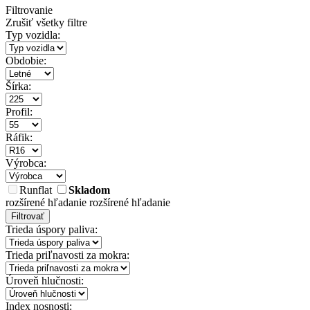
Filtrovanie
Zrušiť všetky filtre
Typ vozidla:
Obdobie:
Šírka:
Profil:
Ráfik:
Výrobca:
Runflat
Skladom
rozšírené hľadanie
rozšírené hľadanie
Filtrovať
Trieda úspory paliva:
Trieda priľnavosti za mokra:
Úroveň hlučnosti:
Index nosnosti: