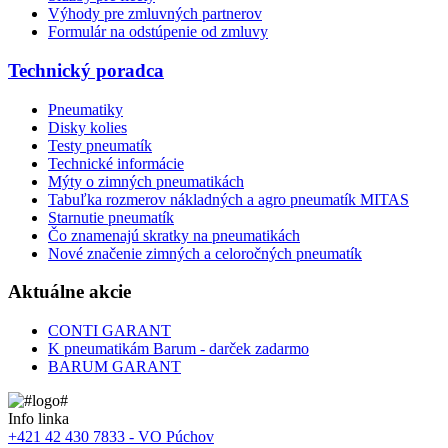
Výhody pre zmluvných partnerov
Formulár na odstúpenie od zmluvy
Technický poradca
Pneumatiky
Disky kolies
Testy pneumatík
Technické informácie
Mýty o zimných pneumatikách
Tabuľka rozmerov nákladných a agro pneumatík MITAS
Starnutie pneumatík
Čo znamenajú skratky na pneumatikách
Nové značenie zimných a celoročných pneumatík
Aktuálne akcie
CONTI GARANT
K pneumatikám Barum - darček zadarmo
BARUM GARANT
Info linka
+421 42 430 7833 - VO Púchov