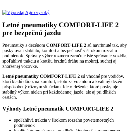
Letné pneumatiky COMFORT-LIFE 2
pre bezpečnú jazdu
Pneumatiky s dezénom
COMFORT-LIFE 2
sú navrhnuté tak, aby
poskytovali stabilitu, komfort a bezpečnosť v širokom rozsahu
podmienok. Správny výber rozmeru zaručuje isté správanie vozidla,
spoľahlivú trakciu a kratšiu brzdnú dráhu na mokrej, suchej aj
zhoršenej vozovke.
Letné pneumatiky COMFORT-LIFE 2
sú vhodné pre vodičov,
ktorí kladú dôraz na komfort, istotu za volantom a kvalitný dezén
prispôsobený rôznym situáciám. Ide o riešenie, ktoré poskytuje
stabilný výkon nielen pri každodennej jazde, ale aj pri dlhších
cestách.
Výhody Letné pneumatík COMFORT-LIFE 2
spoľahlivá trakcia v širokom rozsahu poveternostných
podmienok
kvalitná gumová zmes pre dlhšiu životnosť a rovnomerné