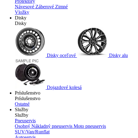
Protektory
Návesové
Záberové
Zimné
Vložky
Disky
Disky
Disky oceľové
Disky alu
Dojazdové kolesá
Príslušenstvo
Príslušenstvo
Ostatné
Služby
Služby
Pneuservis
Osobný
Nákladný pneuservis
Moto pneuservis
SUV/Van/Runflat
Autoservis