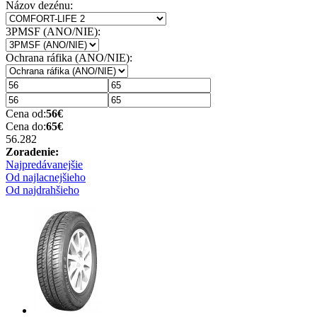
Názov dezénu:
3PMSF (ANO/NIE):
Ochrana ráfika (ANO/NIE):
Cena od:
56
€
Cena do:
65
€
56.28
2
Zoradenie:
Najpredávanejšie
Od najlacnejšieho
Od najdrahšieho