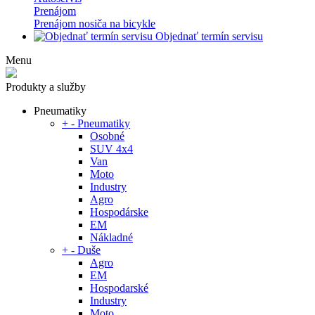
Prenájom
Prenájom nosiča na bicykle
Objednať termín servisu
Menu
Produkty a služby
Pneumatiky
+
-
Pneumatiky
Osobné
SUV 4x4
Van
Moto
Industry
Agro
Hospodárske
EM
Nákladné
+
-
Duše
Agro
EM
Hospodarské
Industry
Moto