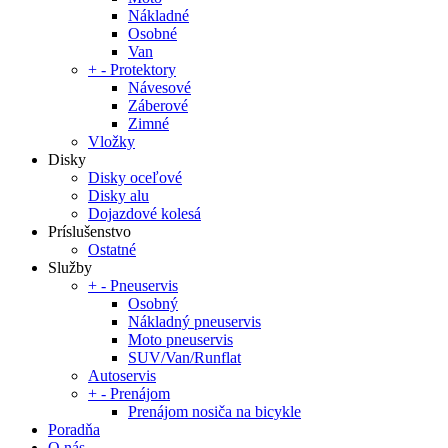
Nákladné
Osobné
Van
+
-
Protektory
Návesové
Záberové
Zimné
Vložky
Disky
Disky oceľové
Disky alu
Dojazdové kolesá
Príslušenstvo
Ostatné
Služby
+
-
Pneuservis
Osobný
Nákladný pneuservis
Moto pneuservis
SUV/Van/Runflat
Autoservis
+
-
Prenájom
Prenájom nosiča na bicykle
Poradňa
O nás