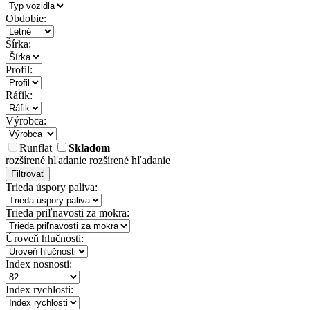
Obdobie:
Šírka:
Profil:
Ráfik:
Výrobca:
Runflat
Skladom
rozšírené hľadanie
rozšírené hľadanie
Filtrovať
Trieda úspory paliva:
Trieda priľnavosti za mokra:
Úroveň hlučnosti:
Index nosnosti:
Index rychlosti: