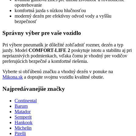
opotrebovanie
komfortná jazda s nízkou hlučnosťou
moderný dezén pre efektívny odvod vody a vyššiu
bezpečnosť
Správny výber pre vaše vozidlo
Pri výbere pneumatík je dôležité zohľadniť rozmer, dezén a typ
jazdy. Model
COMFORT-LIFE 2
poskytuje istotu a stabilitu aj pri
nepriaznivých podmienkach, vďaka čomu je vhodný pre vodičov
preferujúcich bezpečné a komfortné riešenia.
Vyberte si obľúbenú značku a vhodný dezén v ponuke na
Mikona.sk
a doprajte svojmu vozidlu kvalitné obutie.
Najpredávanejšie značky
Continental
Barum
Matador
Semperit
Hankook
Michelin
Pirelli