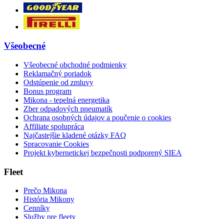
Všeobecné
Všeobecné obchodné podmienky
Reklamačný poriadok
Odstúpenie od zmluvy
Bonus program
Mikona - tepelná energetika
Zber odpadových pneumatík
Ochrana osobných údajov a poučenie o cookies
Affiliate spolupráca
Najčastejšie kladené otázky FAQ
Spracovanie Cookies
Projekt kybernetickej bezpečnosti podporený SIEA
Fleet
Prečo Mikona
História Mikony
Cenníky
Služby pre fleety