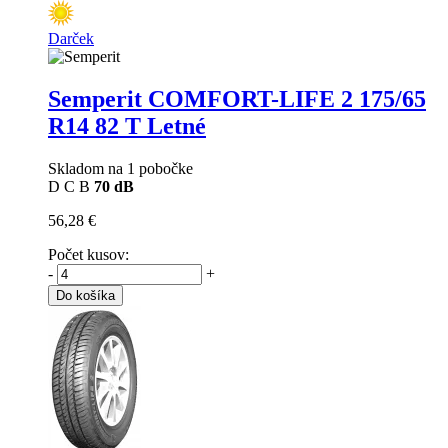
Darček
Semperit COMFORT-LIFE 2
175/65
R14 82 T Letné
Skladom na 1 pobočke
D
C
B
70 dB
56,28 €
Počet kusov:
-
+
Do košíka