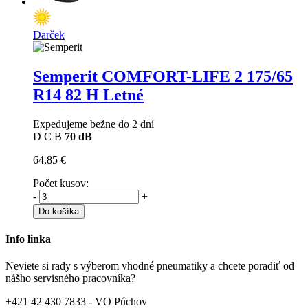
Darček
Semperit COMFORT-LIFE 2
175/65
R14 82 H Letné
Expedujeme bežne do 2 dní
D
C
B
70 dB
64,85 €
Počet kusov:
-
+
Do košíka
Info linka
Neviete si rady s výberom vhodné pneumatiky a chcete poradiť od
nášho servisného pracovníka?
+421 42 430 7833 - VO Púchov