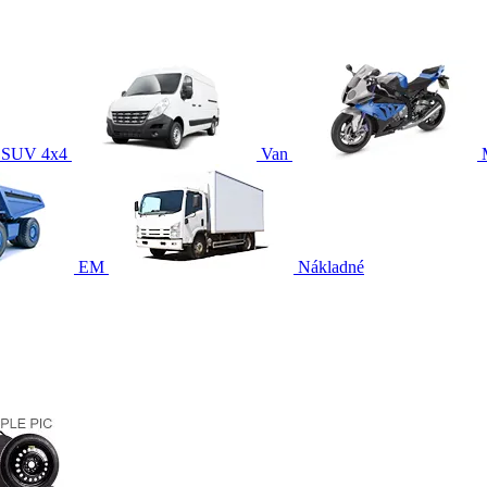
SUV 4x4
Van
EM
Nákladné