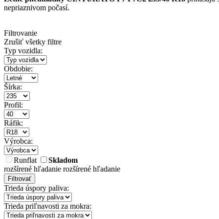
nepriaznivom počasí.
Filtrovanie
Zrušiť všetky filtre
Typ vozidla:
Obdobie:
Šírka:
Profil:
Ráfik:
Výrobca:
Runflat
Skladom
rozšírené hľadanie
rozšírené hľadanie
Filtrovať
Trieda úspory paliva:
Trieda priľnavosti za mokra: