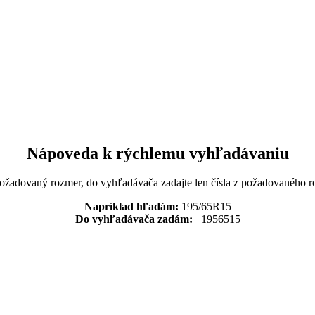
Nápoveda k rýchlemu vyhľadávaniu
požadovaný rozmer, do vyhľadávača zadajte len čísla z požadovaného r
Napríklad hľadám:
195/65R15
Do vyhľadávača zadám:
1956515