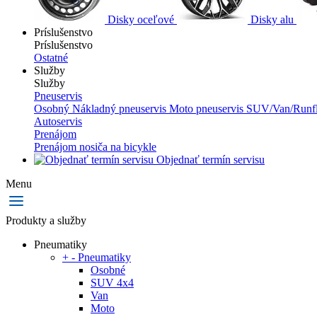
Disky oceľové
Disky alu
Príslušenstvo
Príslušenstvo
Ostatné
Služby
Služby
Pneuservis
Osobný
Nákladný pneuservis
Moto pneuservis
SUV/Van/Runfl
Autoservis
Prenájom
Prenájom nosiča na bicykle
Objednať termín servisu
Menu
Produkty a služby
Pneumatiky
+
-
Pneumatiky
Osobné
SUV 4x4
Van
Moto