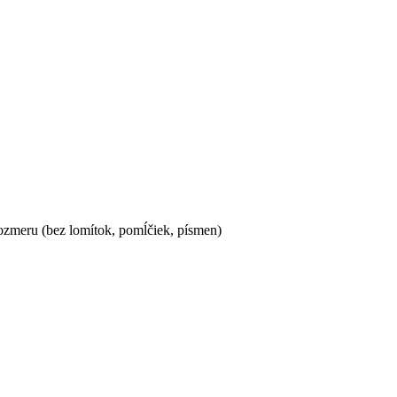
ozmeru (bez lomítok, pomĺčiek, písmen)