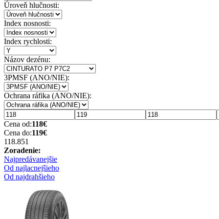
Úroveň hlučnosti:
Index nosnosti:
Index rychlosti:
Názov dezénu:
3PMSF (ANO/NIE):
Ochrana ráfika (ANO/NIE):
Cena od:
118
€
Cena do:
119
€
118.85
1
Zoradenie:
Najpredávanejšie
Od najlacnejšieho
Od najdrahšieho