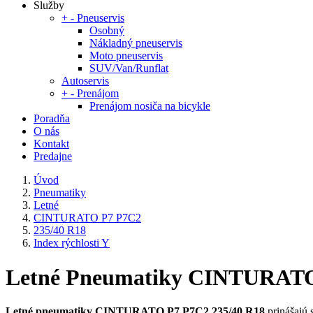
Služby
+
-
Pneuservis
Osobný
Nákladný pneuservis
Moto pneuservis
SUV/Van/Runflat
Autoservis
+
-
Prenájom
Prenájom nosiča na bicykle
Poradňa
O nás
Kontakt
Predajne
Úvod
Pneumatiky
Letné
CINTURATO P7 P7C2
235/40 R18
Index rýchlosti Y
Letné Pneumatiky CINTURATO P
Letné pneumatiky CINTURATO P7 P7C2 235/40 R18
prinášajú 