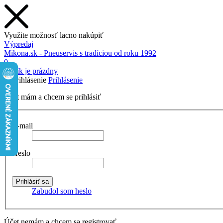
Využite možnosť lacno nakúpiť
Výpredaj
Mikona.sk - Pneuservis s tradíciou od roku 1992
0
Košík je prázdny
Prihlásenie
Účet mám a chcem se prihlásiť
E-mail
Heslo
Zabudol som heslo
Účet nemám a chcem sa registrovať