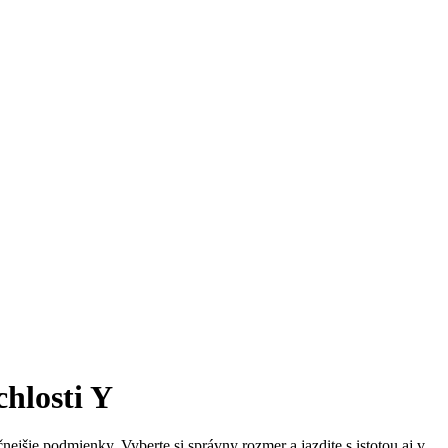
hlosti Y
jšie podmienky. Vyberte si správny rozmer a jazdite s istotou aj v