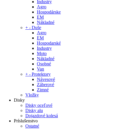
Industry
Agro
Hospodárske
EM
Nákladné
+
-
Duše
Agro
EM
Hospodarské
Industry
Moto
Nákladné
Osobné
Van
+
-
Protektory
Návesové
Záberové
Zimné
Vložky
Disky
Disky oceľové
Disky alu
Dojazdové kolesá
Príslušenstvo
Ostatné