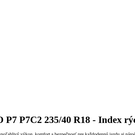
7 P7C2 235/40 R18 - Index rýc
spoľahlivý výkon, komfort a bezpečnosť pre každodennú jazdu aj náročne