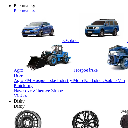
Pneumatiky
Pneumatiky
Osobné
Agro
Hospodárske
Duše
Agro
EM
Hospodarské
Industry
Moto
Nákladné
Osobné
Van
Protektory
Návesové
Záberové
Zimné
Vložky
Disky
Disky