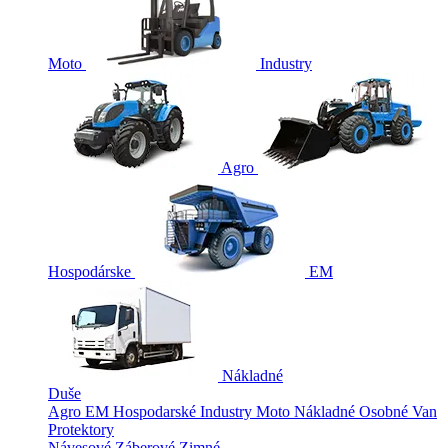
Moto
Industry
Agro
Hospodárske
EM
Nákladné
Duše
Agro
EM
Hospodarské
Industry
Moto
Nákladné
Osobné
Van
Protektory
Návesové
Záberové
Zimné