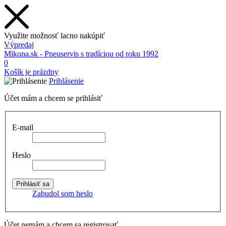
Využite možnosť lacno nakúpiť
Výpredaj
Mikona.sk - Pneuservis s tradíciou od roku 1992
0
Košík je prázdny
Prihlásenie
Účet mám a chcem se prihlásiť
E-mail
Heslo
Zabudol som heslo
Účet nemám a chcem sa registrovať