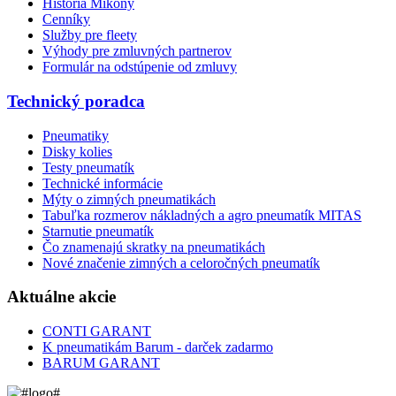
História Mikony
Cenníky
Služby pre fleety
Výhody pre zmluvných partnerov
Formulár na odstúpenie od zmluvy
Technický poradca
Pneumatiky
Disky kolies
Testy pneumatík
Technické informácie
Mýty o zimných pneumatikách
Tabuľka rozmerov nákladných a agro pneumatík MITAS
Starnutie pneumatík
Čo znamenajú skratky na pneumatikách
Nové značenie zimných a celoročných pneumatík
Aktuálne akcie
CONTI GARANT
K pneumatikám Barum - darček zadarmo
BARUM GARANT