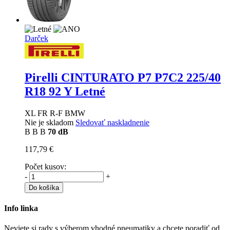
Darček
Pirelli CINTURATO P7 P7C2
225/40
R18 92 Y Letné
XL FR R-F BMW
Nie je skladom
Sledovať naskladnenie
B
B
B
70 dB
117,79 €
Počet kusov:
-
+
Do košíka
Info linka
Neviete si rady s výberom vhodné pneumatiky a chcete poradiť od