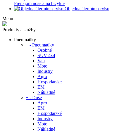
Prenájom nosiča na bicykle
Objednať termín servisu
Menu
Produkty a služby
Pneumatiky
+
-
Pneumatiky
Osobné
SUV 4x4
Van
Moto
Industry
Agro
Hospodárske
EM
Nákladné
+
-
Duše
Agro
EM
Hospodarské
Industry
Moto
Nákladné