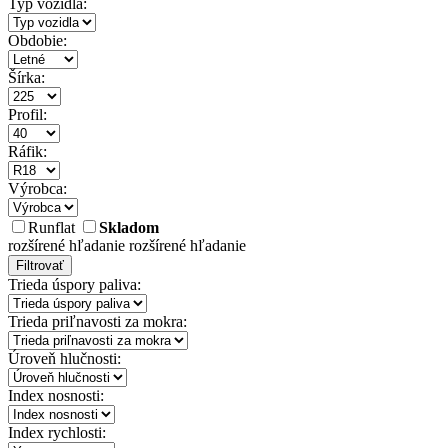
Typ vozidla:
Obdobie:
Šírka:
Profil:
Ráfik:
Výrobca:
Runflat
Skladom
rozšírené hľadanie
rozšírené hľadanie
Filtrovať
Trieda úspory paliva:
Trieda priľnavosti za mokra:
Úroveň hlučnosti:
Index nosnosti:
Index rychlosti: