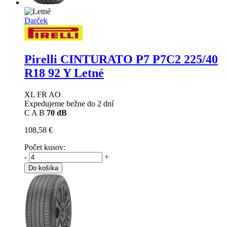
Darček
Pirelli CINTURATO P7 P7C2
225/40
R18 92 Y Letné
XL FR AO
Expedujeme bežne do 2 dní
C
A
B
70 dB
108,58 €
Počet kusov:
-
+
Do košíka