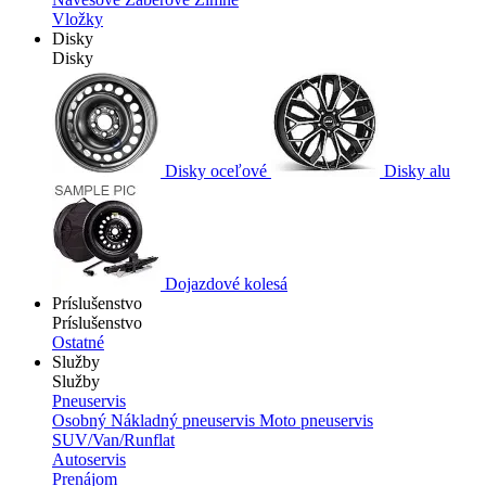
Vložky
Disky
Disky
Disky oceľové
Disky alu
Dojazdové kolesá
Príslušenstvo
Príslušenstvo
Ostatné
Služby
Služby
Pneuservis
Osobný
Nákladný pneuservis
Moto pneuservis
SUV/Van/Runflat
Autoservis
Prenájom