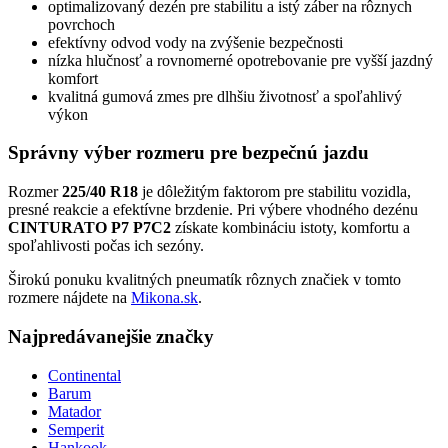
optimalizovaný dezén pre stabilitu a istý záber na rôznych
povrchoch
efektívny odvod vody na zvýšenie bezpečnosti
nízka hlučnosť a rovnomerné opotrebovanie pre vyšší jazdný
komfort
kvalitná gumová zmes pre dlhšiu životnosť a spoľahlivý
výkon
Správny výber rozmeru pre bezpečnú jazdu
Rozmer
225/40 R18
je dôležitým faktorom pre stabilitu vozidla,
presné reakcie a efektívne brzdenie. Pri výbere vhodného dezénu
CINTURATO P7 P7C2
získate kombináciu istoty, komfortu a
spoľahlivosti počas ich sezóny.
Širokú ponuku kvalitných pneumatík rôznych značiek v tomto
rozmere nájdete na
Mikona.sk
.
Najpredávanejšie značky
Continental
Barum
Matador
Semperit
Hankook