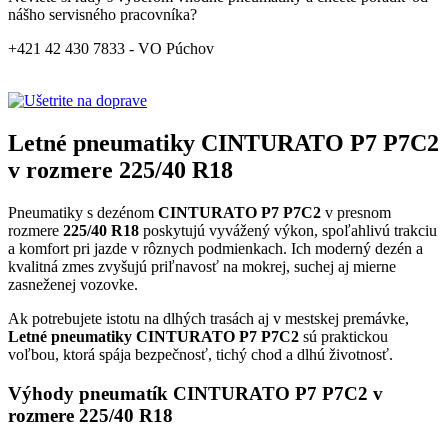
nášho servisného pracovníka?
+421 42 430 7833 - VO Púchov
Letné pneumatiky CINTURATO P7 P7C2
v rozmere 225/40 R18
Pneumatiky s dezénom
CINTURATO P7 P7C2
v presnom
rozmere
225/40 R18
poskytujú vyvážený výkon, spoľahlivú trakciu
a komfort pri jazde v rôznych podmienkach. Ich moderný dezén a
kvalitná zmes zvyšujú priľnavosť na mokrej, suchej aj mierne
zasneženej vozovke.
Ak potrebujete istotu na dlhých trasách aj v mestskej premávke,
Letné pneumatiky CINTURATO P7 P7C2
sú praktickou
voľbou, ktorá spája bezpečnosť, tichý chod a dlhú životnosť.
Výhody pneumatík CINTURATO P7 P7C2 v
rozmere 225/40 R18