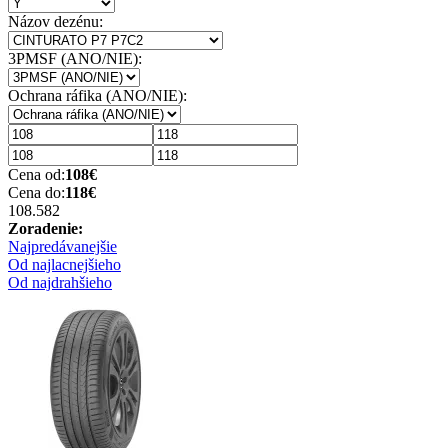
Názov dezénu:
3PMSF (ANO/NIE):
Ochrana ráfika (ANO/NIE):
Cena od:
108
€
Cena do:
118
€
108.58
2
Zoradenie:
Najpredávanejšie
Od najlacnejšieho
Od najdrahšieho