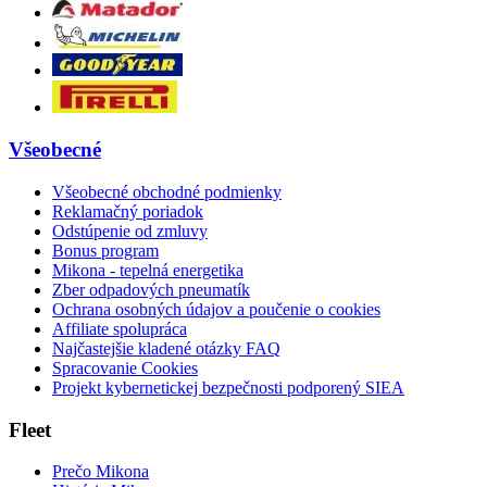
Všeobecné
Všeobecné obchodné podmienky
Reklamačný poriadok
Odstúpenie od zmluvy
Bonus program
Mikona - tepelná energetika
Zber odpadových pneumatík
Ochrana osobných údajov a poučenie o cookies
Affiliate spolupráca
Najčastejšie kladené otázky FAQ
Spracovanie Cookies
Projekt kybernetickej bezpečnosti podporený SIEA
Fleet
Prečo Mikona