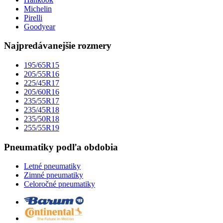
Michelin
Pirelli
Goodyear
Najpredávanejšie rozmery
195/65R15
205/55R16
225/45R17
205/60R16
235/55R17
235/45R18
235/50R18
255/55R19
Pneumatiky podľa obdobia
Letné pneumatiky
Zimné pneumatiky
Celoročné pneumatiky