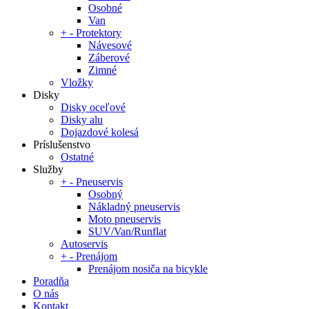
Osobné
Van
+
-
Protektory
Návesové
Záberové
Zimné
Vložky
Disky
Disky oceľové
Disky alu
Dojazdové kolesá
Príslušenstvo
Ostatné
Služby
+
-
Pneuservis
Osobný
Nákladný pneuservis
Moto pneuservis
SUV/Van/Runflat
Autoservis
+
-
Prenájom
Prenájom nosiča na bicykle
Poradňa
O nás
Kontakt