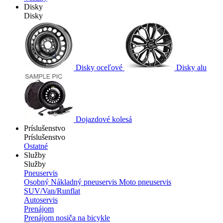
Disky
Disky
Disky oceľové
Disky alu
Dojazdové kolesá
Príslušenstvo
Príslušenstvo
Ostatné
Služby
Služby
Pneuservis
Osobný
Nákladný pneuservis
Moto pneuservis
SUV/Van/Runflat
Autoservis
Prenájom
Prenájom nosiča na bicykle