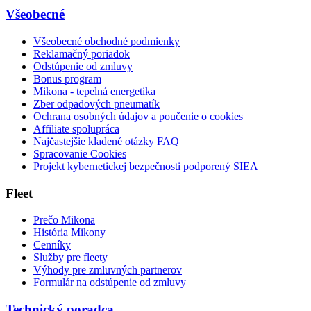
Všeobecné
Všeobecné obchodné podmienky
Reklamačný poriadok
Odstúpenie od zmluvy
Bonus program
Mikona - tepelná energetika
Zber odpadových pneumatík
Ochrana osobných údajov a poučenie o cookies
Affiliate spolupráca
Najčastejšie kladené otázky FAQ
Spracovanie Cookies
Projekt kybernetickej bezpečnosti podporený SIEA
Fleet
Prečo Mikona
História Mikony
Cenníky
Služby pre fleety
Výhody pre zmluvných partnerov
Formulár na odstúpenie od zmluvy
Technický poradca