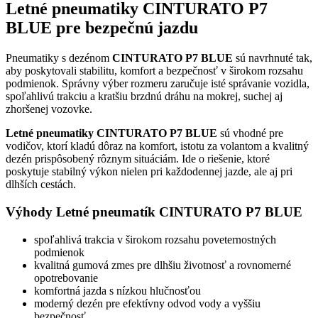
Letné pneumatiky CINTURATO P7
BLUE pre bezpečnú jazdu
Pneumatiky s dezénom
CINTURATO P7 BLUE
sú navrhnuté tak,
aby poskytovali stabilitu, komfort a bezpečnosť v širokom rozsahu
podmienok. Správny výber rozmeru zaručuje isté správanie vozidla,
spoľahlivú trakciu a kratšiu brzdnú dráhu na mokrej, suchej aj
zhoršenej vozovke.
Letné pneumatiky CINTURATO P7 BLUE
sú vhodné pre
vodičov, ktorí kladú dôraz na komfort, istotu za volantom a kvalitný
dezén prispôsobený rôznym situáciám. Ide o riešenie, ktoré
poskytuje stabilný výkon nielen pri každodennej jazde, ale aj pri
dlhších cestách.
Výhody Letné pneumatík CINTURATO P7 BLUE
spoľahlivá trakcia v širokom rozsahu poveternostných
podmienok
kvalitná gumová zmes pre dlhšiu životnosť a rovnomerné
opotrebovanie
komfortná jazda s nízkou hlučnosťou
moderný dezén pre efektívny odvod vody a vyššiu
bezpečnosť