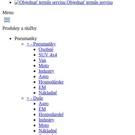
Objednať termín servisu
Menu
Produkty a služby
Pneumatiky
+
-
Pneumatiky
Osobné
SUV 4x4
Van
Moto
Industry
Agro
Hospodárske
EM
Nákladné
+
-
Duše
Agro
EM
Hospodarské
Industry
Moto
Nákladné