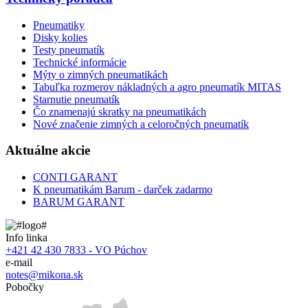
Pneumatiky
Disky kolies
Testy pneumatík
Technické informácie
Mýty o zimných pneumatikách
Tabuľka rozmerov nákladných a agro pneumatík MITAS
Starnutie pneumatík
Čo znamenajú skratky na pneumatikách
Nové značenie zimných a celoročných pneumatík
Aktuálne akcie
CONTI GARANT
K pneumatikám Barum - darček zadarmo
BARUM GARANT
Info linka
+421 42 430 7833 - VO Púchov
e-mail
notes@mikona.sk
Pobočky