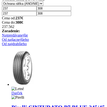
Cena od:
237
€
Cena do:
308
€
237.56
2
Zoradenie:
Najpredávanejšie
Od najlacnejšieho
Od najdrahšieho
Darček