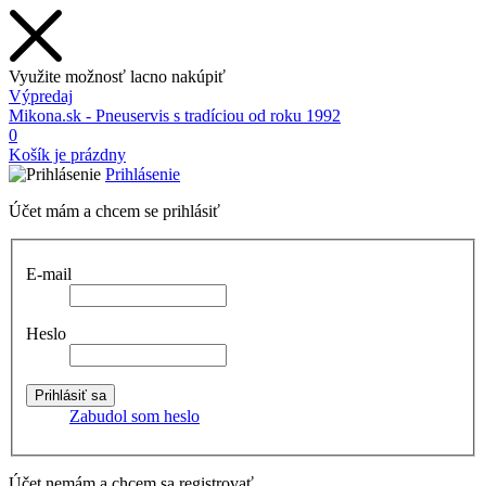
Využite možnosť lacno nakúpiť
Výpredaj
Mikona.sk - Pneuservis s tradíciou od roku 1992
0
Košík je prázdny
Prihlásenie
Účet mám a chcem se prihlásiť
E-mail
Heslo
Zabudol som heslo
Účet nemám a chcem sa registrovať