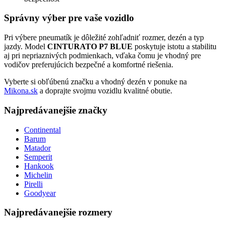
Správny výber pre vaše vozidlo
Pri výbere pneumatík je dôležité zohľadniť rozmer, dezén a typ
jazdy. Model
CINTURATO P7 BLUE
poskytuje istotu a stabilitu
aj pri nepriaznivých podmienkach, vďaka čomu je vhodný pre
vodičov preferujúcich bezpečné a komfortné riešenia.
Vyberte si obľúbenú značku a vhodný dezén v ponuke na
Mikona.sk
a doprajte svojmu vozidlu kvalitné obutie.
Najpredávanejšie značky
Continental
Barum
Matador
Semperit
Hankook
Michelin
Pirelli
Goodyear
Najpredávanejšie rozmery