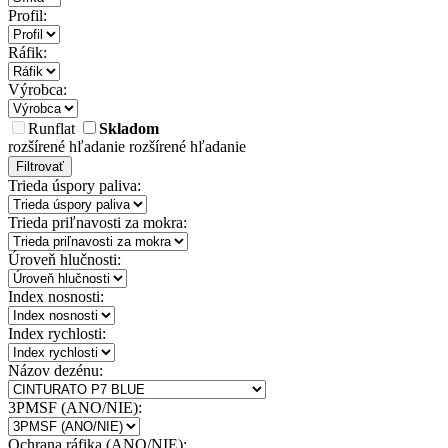
Profil:
Ráfik:
Výrobca:
Runflat
Skladom
rozšírené hľadanie
rozšírené hľadanie
Filtrovať
Trieda úspory paliva:
Trieda priľnavosti za mokra:
Úroveň hlučnosti:
Index nosnosti:
Index rychlosti:
Názov dezénu:
3PMSF (ANO/NIE):
Ochrana ráfika (ANO/NIE):