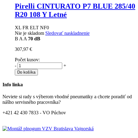
Pirelli CINTURATO P7 BLUE
285/40
R20 108 Y Letné
XL FR ELT NF0
Nie je skladom
Sledovať naskladnenie
B
A
A
70 dB
307,97 €
Počet kusov:
-
+
Do košíka
Info linka
Neviete si rady s výberom vhodné pneumatiky a chcete poradiť od
nášho servisného pracovníka?
+421 42 430 7833 - VO Púchov