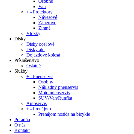
Osobné
Van
+
-
Protektory
Návesové
Záberové
Zimné
Vložky
Disky
Disky oceľové
Disky alu
Dojazdové kolesá
Príslušenstvo
Ostatné
Služby
+
-
Pneuservis
Osobný
Nákladný pneuservis
Moto pneuservis
SUV/Van/Runflat
Autoservis
+
-
Prenájom
Prenájom nosiča na bicykle
Poradňa
O nás
Kontakt