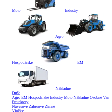
Moto
Industry
Agro
Hospodárske
EM
Nákladné
Duše
Agro
EM
Hospodarské
Industry
Moto
Nákladné
Osobné
Van
Protektory
Návesové
Záberové
Zimné
Vložky