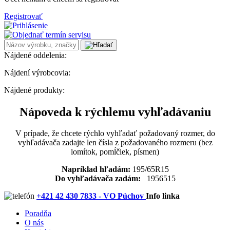
Registrovať
Nájdené oddelenia:
Nájdení výrobcovia:
Nájdené produkty:
Nápoveda k rýchlemu vyhľadávaniu
V prípade, že chcete rýchlo vyhľadať požadovaný rozmer, do
vyhľadávača zadajte len čísla z požadovaného rozmeru (bez
lomítok, pomĺčiek, písmen)
Napríklad hľadám:
195/65R15
Do vyhľadávača zadám:
1956515
+421 42 430 7833 - VO Púchov
Info linka
Poradňa
O nás