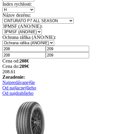
Index rychlosti:
Názov dezénu:
3PMSF (ANO/NIE):
Ochrana ráfika (ANO/NIE):
Cena od:
208
€
Cena do:
209
€
208.6
1
Zoradenie:
Najpredávanejšie
Od najlacnejšieho
Od najdrahšieho