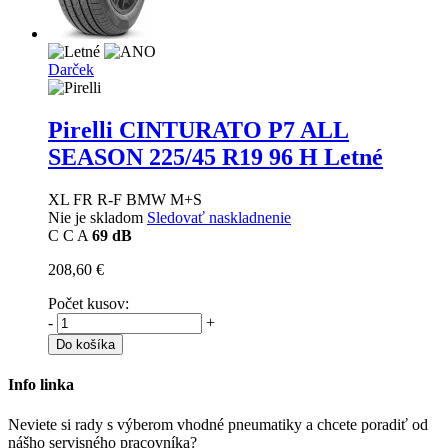
Darček
Pirelli CINTURATO P7 ALL
SEASON
225/45 R19 96 H Letné
XL FR R-F BMW M+S
Nie je skladom
Sledovať naskladnenie
C
C
A
69 dB
208,60 €
Počet kusov:
-
+
Do košíka
Info linka
Neviete si rady s výberom vhodné pneumatiky a chcete poradiť od
nášho servisného pracovníka?