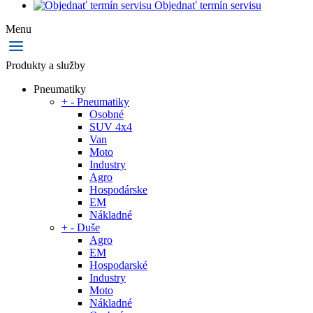
Objednať termín servisu
Menu
Produkty a služby
Pneumatiky
+
-
Pneumatiky
Osobné
SUV 4x4
Van
Moto
Industry
Agro
Hospodárske
EM
Nákladné
+
-
Duše
Agro
EM
Hospodarské
Industry
Moto
Nákladné