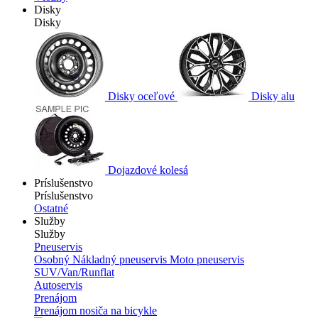
Disky
Disky
Disky oceľové
Disky alu
Dojazdové kolesá
Príslušenstvo
Príslušenstvo
Ostatné
Služby
Služby
Pneuservis
Osobný
Nákladný pneuservis
Moto pneuservis
SUV/Van/Runflat
Autoservis
Prenájom
Prenájom nosiča na bicykle