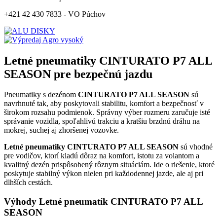
+421 42 430 7833 - VO Púchov
Letné pneumatiky CINTURATO P7 ALL
SEASON pre bezpečnú jazdu
Pneumatiky s dezénom
CINTURATO P7 ALL SEASON
sú
navrhnuté tak, aby poskytovali stabilitu, komfort a bezpečnosť v
širokom rozsahu podmienok. Správny výber rozmeru zaručuje isté
správanie vozidla, spoľahlivú trakciu a kratšiu brzdnú dráhu na
mokrej, suchej aj zhoršenej vozovke.
Letné pneumatiky CINTURATO P7 ALL SEASON
sú vhodné
pre vodičov, ktorí kladú dôraz na komfort, istotu za volantom a
kvalitný dezén prispôsobený rôznym situáciám. Ide o riešenie, ktoré
poskytuje stabilný výkon nielen pri každodennej jazde, ale aj pri
dlhších cestách.
Výhody Letné pneumatík CINTURATO P7 ALL
SEASON