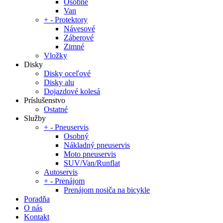
Osobné
Van
+
-
Protektory
Návesové
Záberové
Zimné
Vložky
Disky
Disky oceľové
Disky alu
Dojazdové kolesá
Príslušenstvo
Ostatné
Služby
+
-
Pneuservis
Osobný
Nákladný pneuservis
Moto pneuservis
SUV/Van/Runflat
Autoservis
+
-
Prenájom
Prenájom nosiča na bicykle
Poradňa
O nás
Kontakt