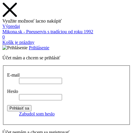
Využite možnosť lacno nakúpiť
Výpredaj
Mikona.sk - Pneuservis s tradíciou od roku 1992
0
Košík je prázdny
Prihlásenie
Účet mám a chcem se prihlásiť
E-mail
Heslo
Zabudol som heslo
Účet nemám a chcem sa registrovať