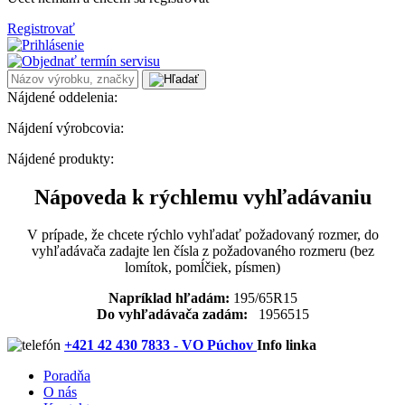
Registrovať
Nájdené oddelenia:
Nájdení výrobcovia:
Nájdené produkty:
Nápoveda k rýchlemu vyhľadávaniu
V prípade, že chcete rýchlo vyhľadať požadovaný rozmer, do
vyhľadávača zadajte len čísla z požadovaného rozmeru (bez
lomítok, pomĺčiek, písmen)
Napríklad hľadám:
195/65R15
Do vyhľadávača zadám:
1956515
+421 42 430 7833 - VO Púchov
Info linka
Poradňa
O nás