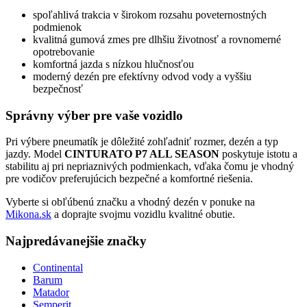
spoľahlivá trakcia v širokom rozsahu poveternostných
podmienok
kvalitná gumová zmes pre dlhšiu životnosť a rovnomerné
opotrebovanie
komfortná jazda s nízkou hlučnosťou
moderný dezén pre efektívny odvod vody a vyššiu
bezpečnosť
Správny výber pre vaše vozidlo
Pri výbere pneumatík je dôležité zohľadniť rozmer, dezén a typ
jazdy. Model
CINTURATO P7 ALL SEASON
poskytuje istotu a
stabilitu aj pri nepriaznivých podmienkach, vďaka čomu je vhodný
pre vodičov preferujúcich bezpečné a komfortné riešenia.
Vyberte si obľúbenú značku a vhodný dezén v ponuke na
Mikona.sk
a doprajte svojmu vozidlu kvalitné obutie.
Najpredávanejšie značky
Continental
Barum
Matador
Semperit