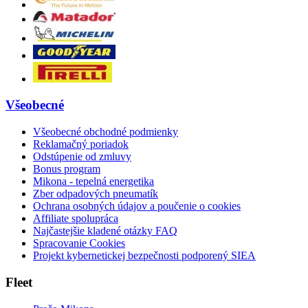
Všeobecné
Všeobecné obchodné podmienky
Reklamačný poriadok
Odstúpenie od zmluvy
Bonus program
Mikona - tepelná energetika
Zber odpadových pneumatík
Ochrana osobných údajov a poučenie o cookies
Affiliate spolupráca
Najčastejšie kladené otázky FAQ
Spracovanie Cookies
Projekt kybernetickej bezpečnosti podporený SIEA
Fleet