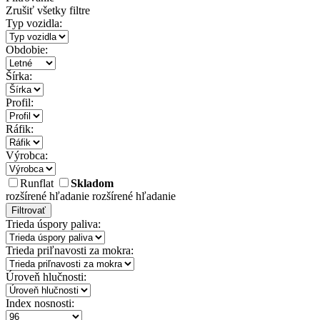
Zrušiť všetky filtre
Typ vozidla:
Obdobie:
Šírka:
Profil:
Ráfik:
Výrobca:
Runflat
Skladom
rozšírené hľadanie
rozšírené hľadanie
Filtrovať
Trieda úspory paliva:
Trieda priľnavosti za mokra:
Úroveň hlučnosti:
Index nosnosti: