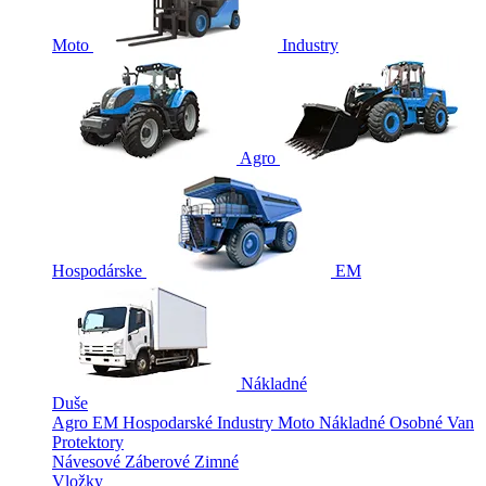
Moto
Industry
Agro
Hospodárske
EM
Nákladné
Duše
Agro
EM
Hospodarské
Industry
Moto
Nákladné
Osobné
Van
Protektory
Návesové
Záberové
Zimné
Vložky