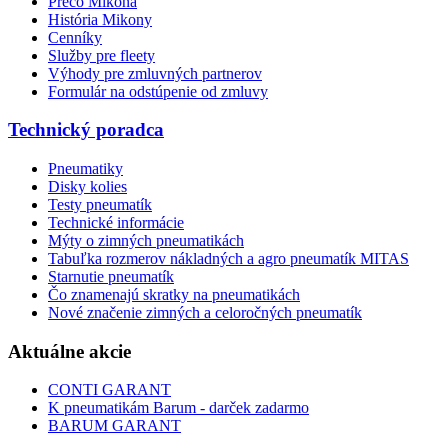
Prečo Mikona
História Mikony
Cenníky
Služby pre fleety
Výhody pre zmluvných partnerov
Formulár na odstúpenie od zmluvy
Technický poradca
Pneumatiky
Disky kolies
Testy pneumatík
Technické informácie
Mýty o zimných pneumatikách
Tabuľka rozmerov nákladných a agro pneumatík MITAS
Starnutie pneumatík
Čo znamenajú skratky na pneumatikách
Nové značenie zimných a celoročných pneumatík
Aktuálne akcie
CONTI GARANT
K pneumatikám Barum - darček zadarmo
BARUM GARANT