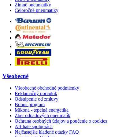
Zimné pneumatiky
Celoročné pneumatiky
Všeobecné
Všeobecné obchodné podmienky
Reklamačný poriadok
Odstúpenie od zmluvy
Bonus program
Mikona - tepelná energetika
Zber odpadových pneumatík
Ochrana osobných údajov a poučenie o cookies
Affiliate spolupráca
Najčastejšie kladené otázky FAQ