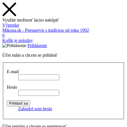
Využite možnosť lacno nakúpiť
Výpredaj
Mikona.sk - Pneuservis s tradíciou od roku 1992
0
Košík je prázdny
Prihlásenie
Účet mám a chcem se prihlásiť
E-mail
Heslo
Zabudol som heslo
Účet nemám a chcem sa registrovať