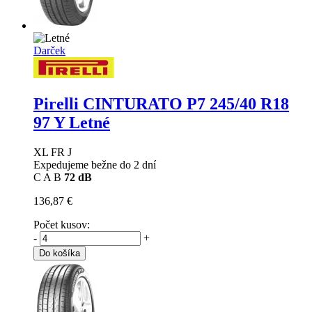
Darček
Pirelli CINTURATO P7
245/40 R18
97 Y Letné
XL FR J
Expedujeme bežne do 2 dní
C
A
B
72 dB
136,87 €
Počet kusov:
-
+
Do košíka