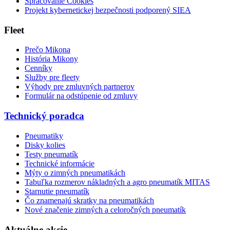
Spracovanie Cookies
Projekt kybernetickej bezpečnosti podporený SIEA
Fleet
Prečo Mikona
História Mikony
Cenníky
Služby pre fleety
Výhody pre zmluvných partnerov
Formulár na odstúpenie od zmluvy
Technický poradca
Pneumatiky
Disky kolies
Testy pneumatík
Technické informácie
Mýty o zimných pneumatikách
Tabuľka rozmerov nákladných a agro pneumatík MITAS
Starnutie pneumatík
Čo znamenajú skratky na pneumatikách
Nové značenie zimných a celoročných pneumatík
Aktuálne akcie