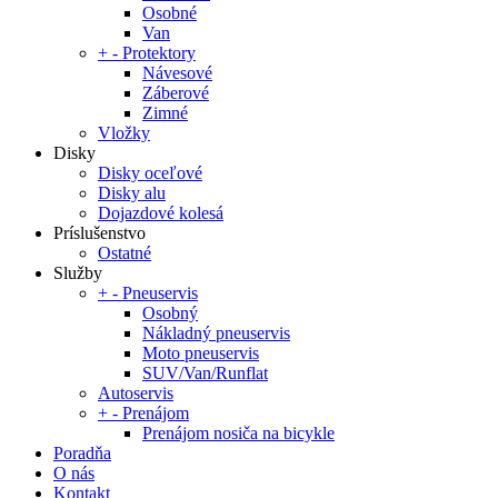
Osobné
Van
+
-
Protektory
Návesové
Záberové
Zimné
Vložky
Disky
Disky oceľové
Disky alu
Dojazdové kolesá
Príslušenstvo
Ostatné
Služby
+
-
Pneuservis
Osobný
Nákladný pneuservis
Moto pneuservis
SUV/Van/Runflat
Autoservis
+
-
Prenájom
Prenájom nosiča na bicykle
Poradňa
O nás
Kontakt