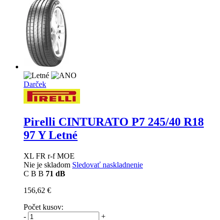
Darček
Pirelli CINTURATO P7
245/40 R18
97 Y Letné
XL FR r-f MOE
Nie je skladom
Sledovať naskladnenie
C
B
B
71 dB
156,62 €
Počet kusov:
-
+