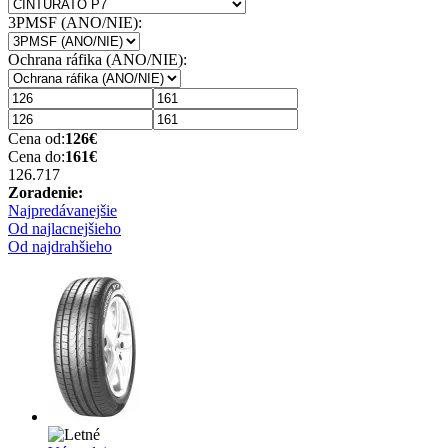
3PMSF (ANO/NIE):
Ochrana ráfika (ANO/NIE):
Cena od:
126
€
Cena do:
161
€
126.71
7
Zoradenie:
Najpredávanejšie
Od najlacnejšieho
Od najdrahšieho