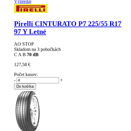
Výpredaj
Pirelli CINTURATO P7
225/55 R17
97 Y Letné
AO STOP
Skladom na 3 pobočkách
C
A
B
70 dB
127,58 €
Počet kusov:
-
+
Do košíka