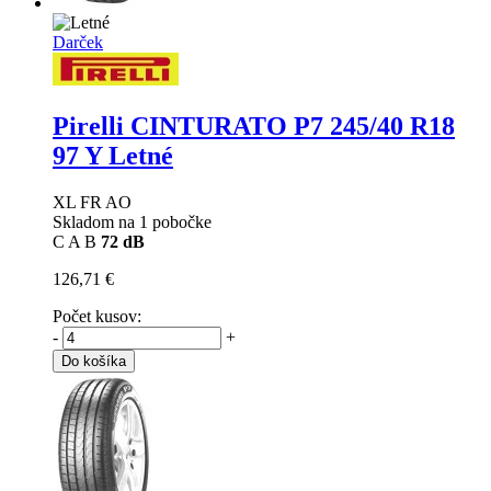
Darček
Pirelli CINTURATO P7
245/40 R18
97 Y Letné
XL FR AO
Skladom na 1 pobočke
C
A
B
72 dB
126,71 €
Počet kusov:
-
+
Do košíka