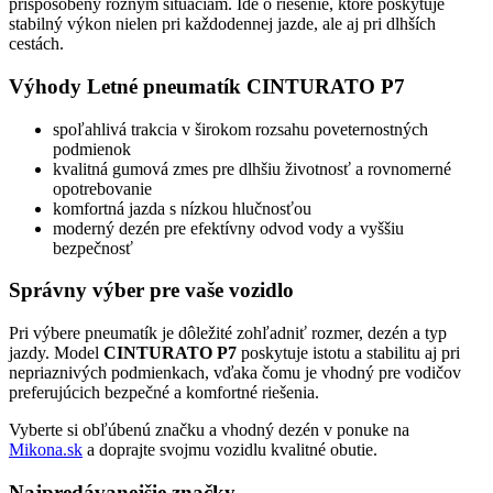
prispôsobený rôznym situáciám. Ide o riešenie, ktoré poskytuje
stabilný výkon nielen pri každodennej jazde, ale aj pri dlhších
cestách.
Výhody Letné pneumatík CINTURATO P7
spoľahlivá trakcia v širokom rozsahu poveternostných
podmienok
kvalitná gumová zmes pre dlhšiu životnosť a rovnomerné
opotrebovanie
komfortná jazda s nízkou hlučnosťou
moderný dezén pre efektívny odvod vody a vyššiu
bezpečnosť
Správny výber pre vaše vozidlo
Pri výbere pneumatík je dôležité zohľadniť rozmer, dezén a typ
jazdy. Model
CINTURATO P7
poskytuje istotu a stabilitu aj pri
nepriaznivých podmienkach, vďaka čomu je vhodný pre vodičov
preferujúcich bezpečné a komfortné riešenia.
Vyberte si obľúbenú značku a vhodný dezén v ponuke na
Mikona.sk
a doprajte svojmu vozidlu kvalitné obutie.
Najpredávanejšie značky