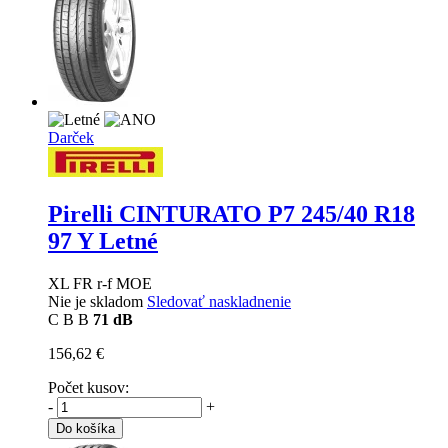
Darček
Pirelli CINTURATO P7
245/40 R18
97 Y Letné
XL FR r-f MOE
Nie je skladom
Sledovať naskladnenie
C
B
B
71 dB
156,62 €
Počet kusov:
-
+
Do košíka