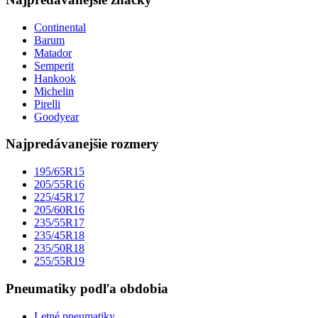
Continental
Barum
Matador
Semperit
Hankook
Michelin
Pirelli
Goodyear
Najpredávanejšie rozmery
195/65R15
205/55R16
225/45R17
205/60R16
235/55R17
235/45R18
235/50R18
255/55R19
Pneumatiky podľa obdobia
Letné pneumatiky