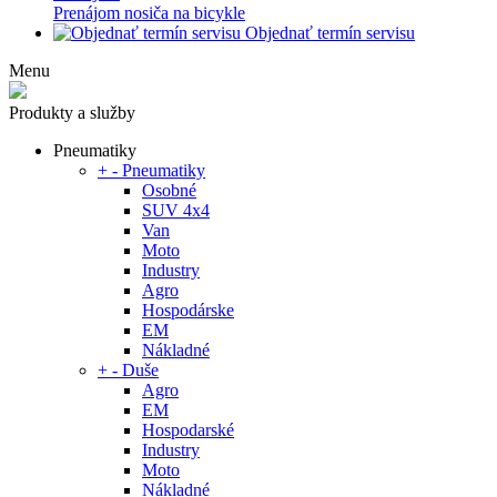
Prenájom nosiča na bicykle
Objednať termín servisu
Menu
Produkty a služby
Pneumatiky
+
-
Pneumatiky
Osobné
SUV 4x4
Van
Moto
Industry
Agro
Hospodárske
EM
Nákladné
+
-
Duše
Agro
EM
Hospodarské
Industry
Moto
Nákladné