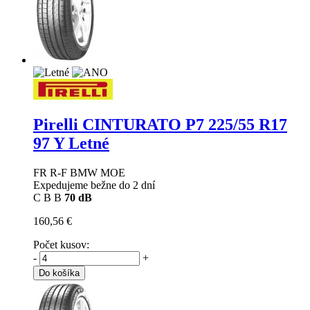
Pirelli CINTURATO P7
225/55 R17
97 Y Letné
FR R-F BMW MOE
Expedujeme bežne do 2 dní
C
B
B
70 dB
160,56 €
Počet kusov:
-
+
Do košíka