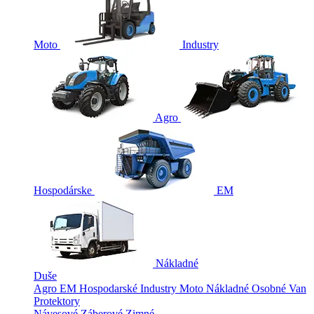
Moto
Industry
Agro
Hospodárske
EM
Nákladné
Duše
Agro
EM
Hospodarské
Industry
Moto
Nákladné
Osobné
Van
Protektory
Návesové
Záberové
Zimné