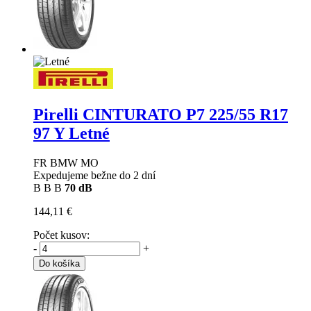
Pirelli CINTURATO P7
225/55 R17
97 Y Letné
FR BMW MO
Expedujeme bežne do 2 dní
B
B
B
70 dB
144,11 €
Počet kusov:
-
+
Do košíka