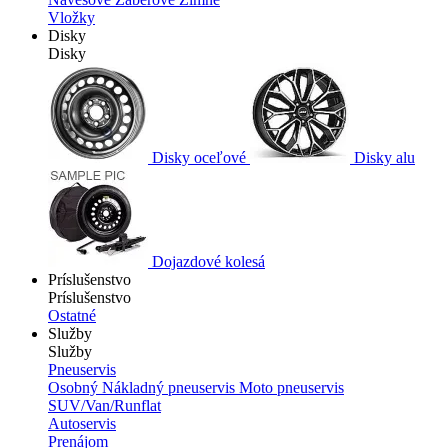
Vložky
Disky
Disky
Disky oceľové
Disky alu
Dojazdové kolesá
Príslušenstvo
Príslušenstvo
Ostatné
Služby
Služby
Pneuservis
Osobný
Nákladný pneuservis
Moto pneuservis
SUV/Van/Runflat
Autoservis
Prenájom