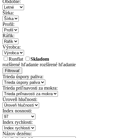
Obdobie:
Šírka:
Profil:
Ráfik:
Výrobca:
Runflat
Skladom
rozšírené hľadanie
rozšírené hľadanie
Filtrovať
Trieda úspory paliva:
Trieda priľnavosti za mokra:
Úroveň hlučnosti:
Index nosnosti:
Index rychlosti:
Názov dezénu: