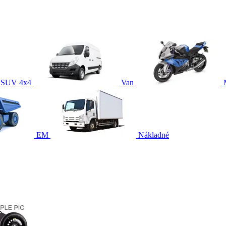
SUV 4x4
Van
EM
Nákladné