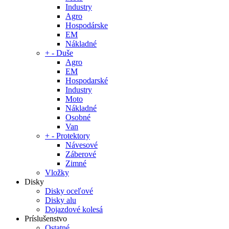
Industry
Agro
Hospodárske
EM
Nákladné
+
-
Duše
Agro
EM
Hospodarské
Industry
Moto
Nákladné
Osobné
Van
+
-
Protektory
Návesové
Záberové
Zimné
Vložky
Disky
Disky oceľové
Disky alu
Dojazdové kolesá
Príslušenstvo
Ostatné