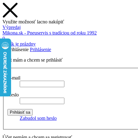
Využite možnosť lacno nakúpiť
Výpredaj
Mikona.sk - Pneuservis s tradíciou od roku 1992
0
Košík je prázdny
Prihlásenie
Účet mám a chcem se prihlásiť
E-mail
Heslo
Zabudol som heslo
Účet nemám a chcem sa registrovať