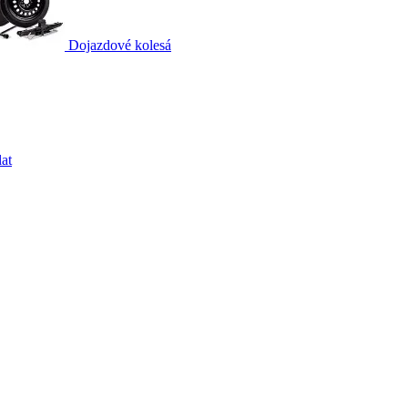
Dojazdové kolesá
at