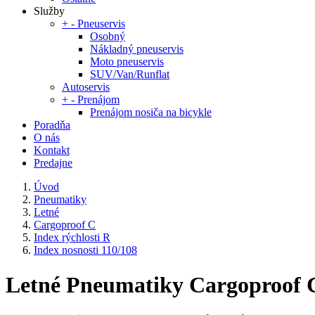
Služby
+
-
Pneuservis
Osobný
Nákladný pneuservis
Moto pneuservis
SUV/Van/Runflat
Autoservis
+
-
Prenájom
Prenájom nosiča na bicykle
Poradňa
O nás
Kontakt
Predajne
Úvod
Pneumatiky
Letné
Cargoproof C
Index rýchlosti R
Index nosnosti 110/108
Letné Pneumatiky Cargoproof C -