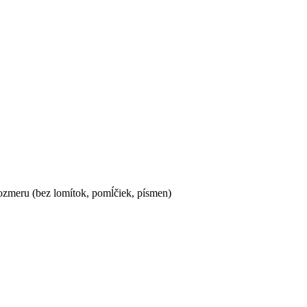
ozmeru (bez lomítok, pomĺčiek, písmen)