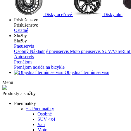
Disky oceľové
Disky alu
Príslušenstvo
Príslušenstvo
Ostatné
Služby
Služby
Pneuservis
Osobný
Nákladný pneuservis
Moto pneuservis
SUV/Van/Runfl
Autoservis
Prenájom
Prenájom nosiča na bicykle
Objednať termín servisu
Menu
Produkty a služby
Pneumatiky
+
-
Pneumatiky
Osobné
SUV 4x4
Van
Moto