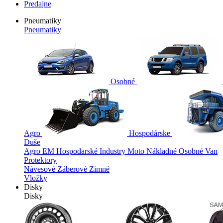
Predajne
Pneumatiky
Pneumatiky
Osobné
Agro
Hospodárske
Duše
Agro
EM
Hospodarské
Industry
Moto
Nákladné
Osobné
Van
Protektory
Návesové
Záberové
Zimné
Vložky
Disky
Disky