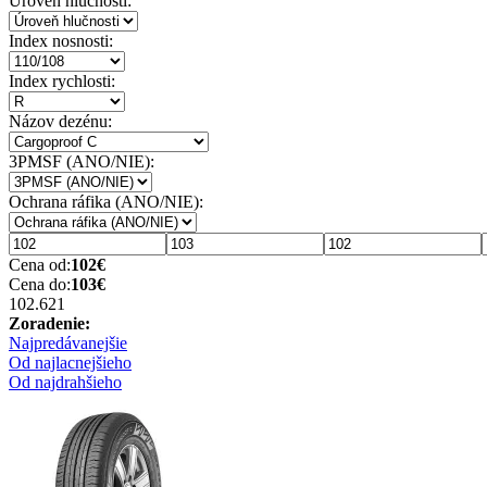
Úroveň hlučnosti:
Index nosnosti:
Index rychlosti:
Názov dezénu:
3PMSF (ANO/NIE):
Ochrana ráfika (ANO/NIE):
Cena od:
102
€
Cena do:
103
€
102.62
1
Zoradenie:
Najpredávanejšie
Od najlacnejšieho
Od najdrahšieho