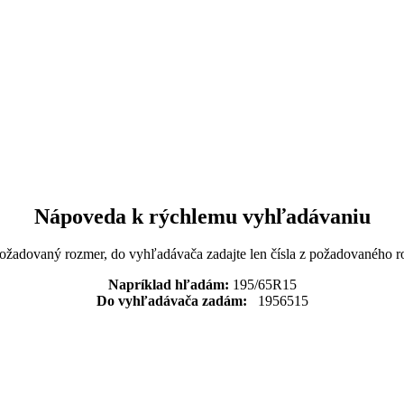
Nápoveda k rýchlemu vyhľadávaniu
požadovaný rozmer, do vyhľadávača zadajte len čísla z požadovaného r
Napríklad hľadám:
195/65R15
Do vyhľadávača zadám:
1956515