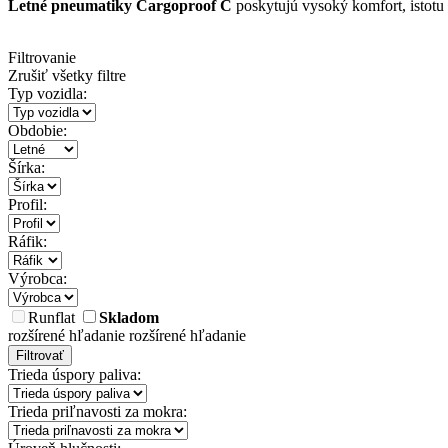
Letné pneumatiky Cargoproof C
poskytujú vysoký komfort, istotu
Filtrovanie
Zrušiť všetky filtre
Typ vozidla:
Obdobie:
Šírka:
Profil:
Ráfik:
Výrobca:
Runflat
Skladom
rozšírené hľadanie
rozšírené hľadanie
Filtrovať
Trieda úspory paliva:
Trieda priľnavosti za mokra: