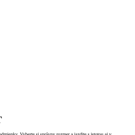
T
mienky. Vyberte si správny rozmer a jazdite s istotou aj v