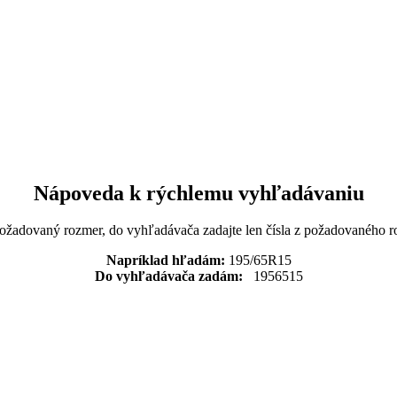
Nápoveda k rýchlemu vyhľadávaniu
požadovaný rozmer, do vyhľadávača zadajte len čísla z požadovaného r
Napríklad hľadám:
195/65R15
Do vyhľadávača zadám:
1956515