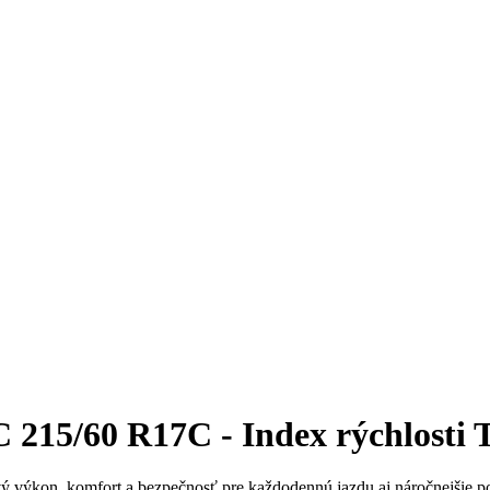
215/60 R17C - Index rýchlosti 
ý výkon, komfort a bezpečnosť pre každodennú jazdu aj náročnejšie pod