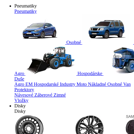
Pneumatiky
Pneumatiky
Osobné
Agro
Hospodárske
Duše
Agro
EM
Hospodarské
Industry
Moto
Nákladné
Osobné
Van
Protektory
Návesové
Záberové
Zimné
Vložky
Disky
Disky