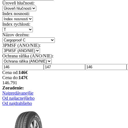
Úroveň hlučnosti:
Index nosnosti:
Index rychlosti:
Názov dezénu:
3PMSF (ANO/NIE):
Ochrana ráfika (ANO/NIE):
Cena od:
146
€
Cena do:
147
€
146.79
1
Zoradenie:
Najpredávanejšie
Od najlacnejšieho
Od najdrahšieho