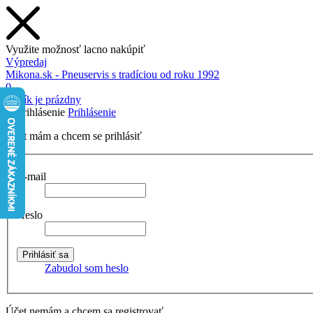
Využite možnosť lacno nakúpiť
Výpredaj
Mikona.sk - Pneuservis s tradíciou od roku 1992
0
Košík je prázdny
Prihlásenie
Účet mám a chcem se prihlásiť
E-mail
Heslo
Zabudol som heslo
Účet nemám a chcem sa registrovať