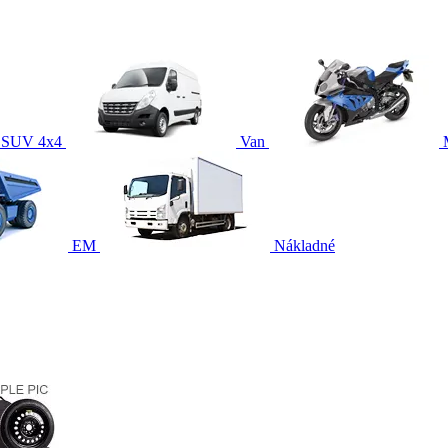
SUV 4x4
Van
EM
Nákladné