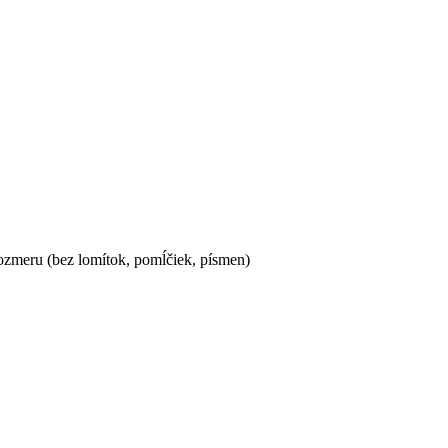
ozmeru (bez lomítok, pomĺčiek, písmen)