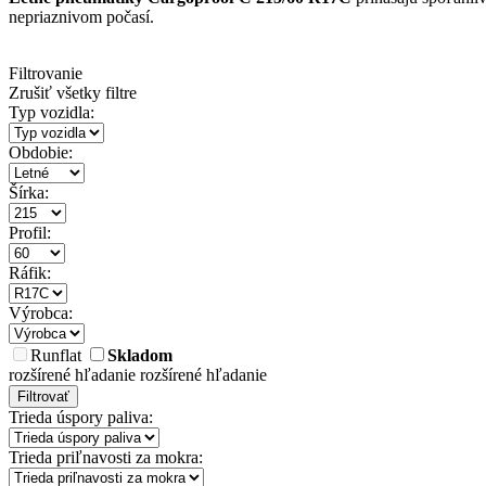
nepriaznivom počasí.
Filtrovanie
Zrušiť všetky filtre
Typ vozidla:
Obdobie:
Šírka:
Profil:
Ráfik:
Výrobca:
Runflat
Skladom
rozšírené hľadanie
rozšírené hľadanie
Filtrovať
Trieda úspory paliva:
Trieda priľnavosti za mokra: