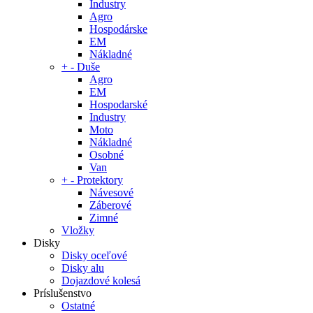
Industry
Agro
Hospodárske
EM
Nákladné
+
-
Duše
Agro
EM
Hospodarské
Industry
Moto
Nákladné
Osobné
Van
+
-
Protektory
Návesové
Záberové
Zimné
Vložky
Disky
Disky oceľové
Disky alu
Dojazdové kolesá
Príslušenstvo
Ostatné