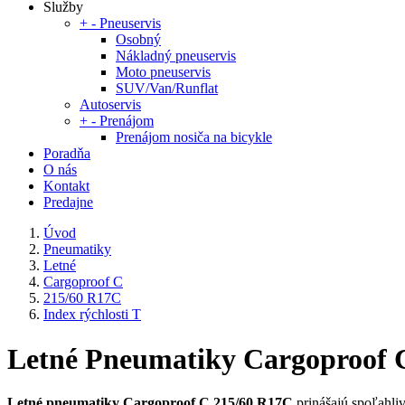
Služby
+
-
Pneuservis
Osobný
Nákladný pneuservis
Moto pneuservis
SUV/Van/Runflat
Autoservis
+
-
Prenájom
Prenájom nosiča na bicykle
Poradňa
O nás
Kontakt
Predajne
Úvod
Pneumatiky
Letné
Cargoproof C
215/60 R17C
Index rýchlosti T
Letné Pneumatiky Cargoproof C 
Letné pneumatiky Cargoproof C 215/60 R17C
prinášajú spoľahliv