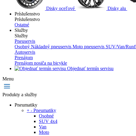
Disky oceľové
Disky alu
Príslušenstvo
Príslušenstvo
Ostatné
Služby
Služby
Pneuservis
Osobný
Nákladný pneuservis
Moto pneuservis
SUV/Van/Runfl
Autoservis
Prenájom
Prenájom nosiča na bicykle
Objednať termín servisu
Menu
Produkty a služby
Pneumatiky
+
-
Pneumatiky
Osobné
SUV 4x4
Van
Moto