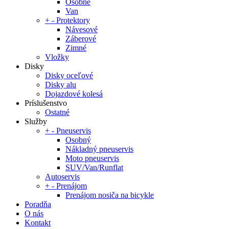
Osobné
Van
+
-
Protektory
Návesové
Záberové
Zimné
Vložky
Disky
Disky oceľové
Disky alu
Dojazdové kolesá
Príslušenstvo
Ostatné
Služby
+
-
Pneuservis
Osobný
Nákladný pneuservis
Moto pneuservis
SUV/Van/Runflat
Autoservis
+
-
Prenájom
Prenájom nosiča na bicykle
Poradňa
O nás
Kontakt