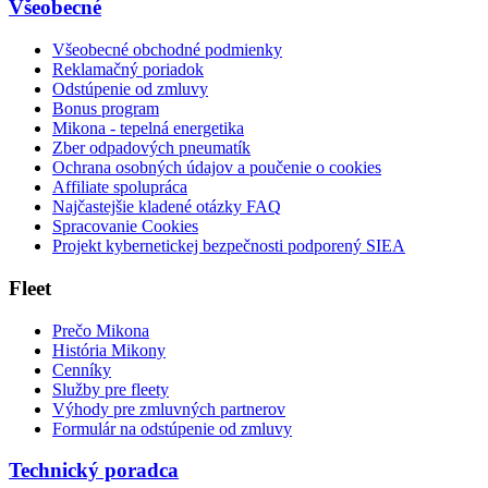
Všeobecné
Všeobecné obchodné podmienky
Reklamačný poriadok
Odstúpenie od zmluvy
Bonus program
Mikona - tepelná energetika
Zber odpadových pneumatík
Ochrana osobných údajov a poučenie o cookies
Affiliate spolupráca
Najčastejšie kladené otázky FAQ
Spracovanie Cookies
Projekt kybernetickej bezpečnosti podporený SIEA
Fleet
Prečo Mikona
História Mikony
Cenníky
Služby pre fleety
Výhody pre zmluvných partnerov
Formulár na odstúpenie od zmluvy
Technický poradca