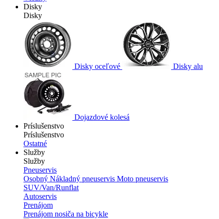
Disky
Disky
Disky oceľové
Disky alu
Dojazdové kolesá
Príslušenstvo
Príslušenstvo
Ostatné
Služby
Služby
Pneuservis
Osobný
Nákladný pneuservis
Moto pneuservis
SUV/Van/Runflat
Autoservis
Prenájom
Prenájom nosiča na bicykle