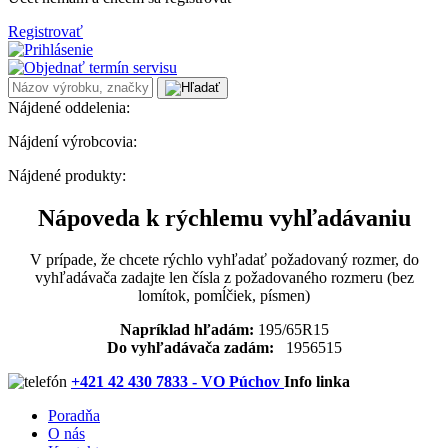
Registrovať
Nájdené oddelenia:
Nájdení výrobcovia:
Nájdené produkty:
Nápoveda k rýchlemu vyhľadávaniu
V prípade, že chcete rýchlo vyhľadať požadovaný rozmer, do
vyhľadávača zadajte len čísla z požadovaného rozmeru (bez
lomítok, pomĺčiek, písmen)
Napríklad hľadám:
195/65R15
Do vyhľadávača zadám:
1956515
+421 42 430 7833 - VO Púchov
Info linka
Poradňa
O nás