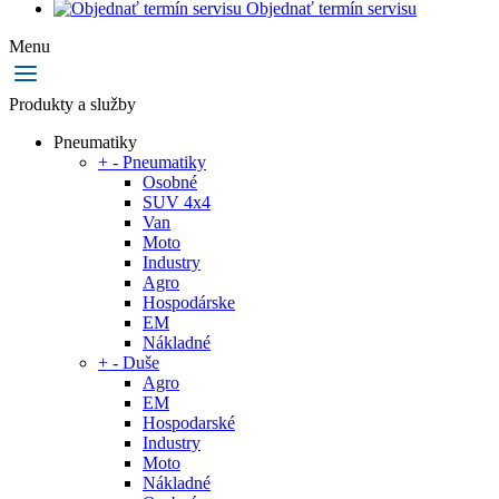
Objednať termín servisu
Menu
Produkty a služby
Pneumatiky
+
-
Pneumatiky
Osobné
SUV 4x4
Van
Moto
Industry
Agro
Hospodárske
EM
Nákladné
+
-
Duše
Agro
EM
Hospodarské
Industry
Moto
Nákladné