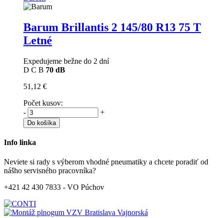
Barum Brillantis 2
145/80 R13 75 T
Letné
Expedujeme bežne do 2 dní
D
C
B
70 dB
51,12 €
Počet kusov:
-
+
Do košíka
Info linka
Neviete si rady s výberom vhodné pneumatiky a chcete poradiť od
nášho servisného pracovníka?
+421 42 430 7833 - VO Púchov