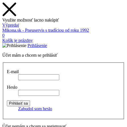
Využite možnosť lacno nakúpiť
Výpredaj
Mikona.sk - Pneuservis s tradíciou od roku 1992
0
Košík je prázdny
Prihlásenie
Účet mám a chcem se prihlásiť
E-mail
Heslo
Zabudol som heslo
Účet nemám a chcem sa registrovať