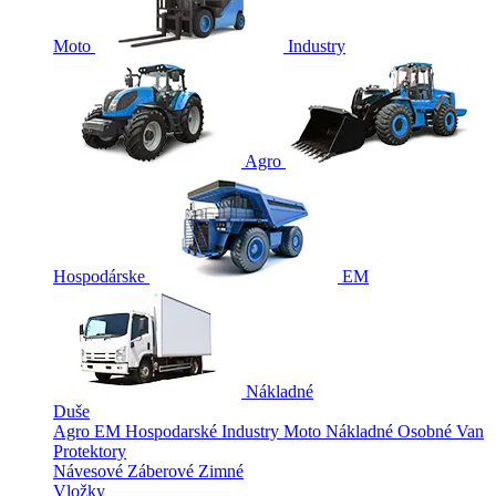
Moto
Industry
Agro
Hospodárske
EM
Nákladné
Duše
Agro
EM
Hospodarské
Industry
Moto
Nákladné
Osobné
Van
Protektory
Návesové
Záberové
Zimné
Vložky