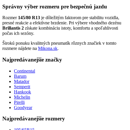
Správny výber rozmeru pre bezpečnú jazdu
Rozmer
145/80 R13
je dôležitým faktorom pre stabilitu vozidla,
presné reakcie a efektívne brzdenie. Pri výbere vhodného dezénu
Brillantis 2
získate kombináciu istoty, komfortu a spoľahlivosti
počas ich sezóny.
Širokú ponuku kvalitných pneumatík rôznych značiek v tomto
rozmere nájdete na
Mikona.sk
.
Najpredávanejšie značky
Continental
Barum
Matador
Semperit
Hankook
Michelin
Pirelli
Goodyear
Najpredávanejšie rozmery
195/65R15