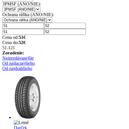
3PMSF (ANO/NIE):
Ochrana ráfika (ANO/NIE):
Cena od:
51
€
Cena do:
52
€
51.12
1
Zoradenie:
Najpredávanejšie
Od najlacnejšieho
Od najdrahšieho
Darček