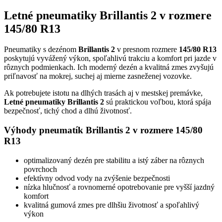
Letné pneumatiky Brillantis 2 v rozmere
145/80 R13
Pneumatiky s dezénom
Brillantis 2
v presnom rozmere
145/80 R13
poskytujú vyvážený výkon, spoľahlivú trakciu a komfort pri jazde v
rôznych podmienkach. Ich moderný dezén a kvalitná zmes zvyšujú
priľnavosť na mokrej, suchej aj mierne zasneženej vozovke.
Ak potrebujete istotu na dlhých trasách aj v mestskej premávke,
Letné pneumatiky Brillantis 2
sú praktickou voľbou, ktorá spája
bezpečnosť, tichý chod a dlhú životnosť.
Výhody pneumatík Brillantis 2 v rozmere 145/80
R13
optimalizovaný dezén pre stabilitu a istý záber na rôznych
povrchoch
efektívny odvod vody na zvýšenie bezpečnosti
nízka hlučnosť a rovnomerné opotrebovanie pre vyšší jazdný
komfort
kvalitná gumová zmes pre dlhšiu životnosť a spoľahlivý
výkon