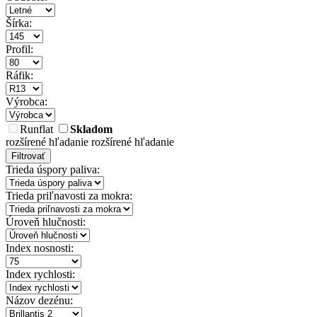
Šírka:
Profil:
Ráfik:
Výrobca:
Runflat
Skladom
rozšírené hľadanie
rozšírené hľadanie
Filtrovať
Trieda úspory paliva:
Trieda priľnavosti za mokra:
Úroveň hlučnosti:
Index nosnosti:
Index rychlosti:
Názov dezénu: