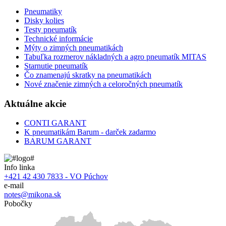
Pneumatiky
Disky kolies
Testy pneumatík
Technické informácie
Mýty o zimných pneumatikách
Tabuľka rozmerov nákladných a agro pneumatík MITAS
Starnutie pneumatík
Čo znamenajú skratky na pneumatikách
Nové značenie zimných a celoročných pneumatík
Aktuálne akcie
CONTI GARANT
K pneumatikám Barum - darček zadarmo
BARUM GARANT
Info linka
+421 42 430 7833 - VO Púchov
e-mail
notes@mikona.sk
Pobočky