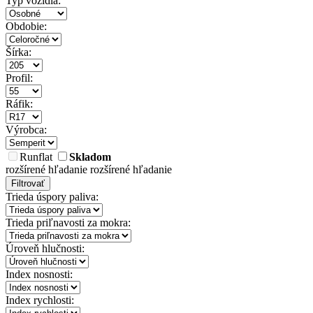
Typ vozidla:
Obdobie:
Šírka:
Profil:
Ráfik:
Výrobca:
Runflat
Skladom
rozšírené hľadanie
rozšírené hľadanie
Filtrovať
Trieda úspory paliva:
Trieda priľnavosti za mokra:
Úroveň hlučnosti:
Index nosnosti:
Index rychlosti: