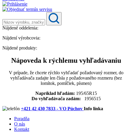
Nájdené oddelenia:
Nájdení výrobcovia:
Nájdené produkty:
Nápoveda k rýchlemu vyhľadávaniu
V prípade, že chcete rýchlo vyhľadať požadovaný rozmer, do
vyhľadávača zadajte len čísla z požadovaného rozmeru (bez
lomítok, pomĺčiek, písmen)
Napríklad hľadám:
195/65R15
Do vyhľadávača zadám:
1956515
+421 42 430 7833 - VO Púchov
Info linka
Poradňa
O nás
Kontakt