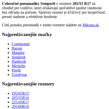
Celoročné pneumatiky Semperit
v rozmere
205/55 R17
sú
vhodné pre vodičov, ktorí očakávajú spoľahlivé jazdné vlastnosti
bez ohľadu na počasie. Správny rozmer je kľúčový pre bezpečnosť,
presné riadenie a efektívne brzdenie.
Celú ponuku pneumatík v tomto rozmere nájdete na
Mikona.sk
.
Najpredávanejšie značky
Continental
Barum
Matador
Semperit
Hankook
Michelin
Pirelli
Goodyear
Najpredávanejšie rozmery
195/65R15
205/55R16
225/45R17
205/60R16