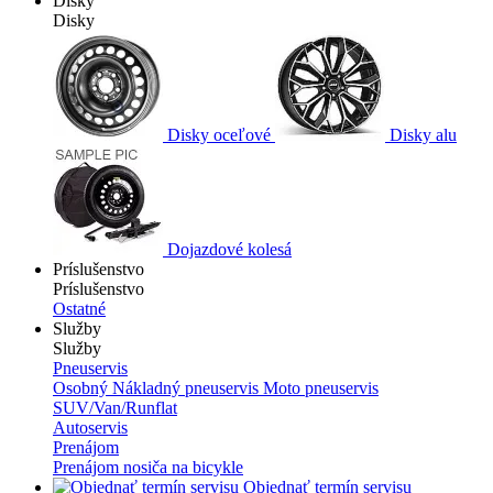
Disky
Disky
Disky oceľové
Disky alu
Dojazdové kolesá
Príslušenstvo
Príslušenstvo
Ostatné
Služby
Služby
Pneuservis
Osobný
Nákladný pneuservis
Moto pneuservis
SUV/Van/Runflat
Autoservis
Prenájom
Prenájom nosiča na bicykle
Objednať termín servisu