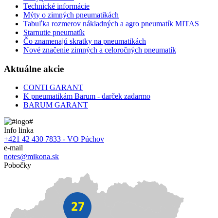
Technické informácie
Mýty o zimných pneumatikách
Tabuľka rozmerov nákladných a agro pneumatík MITAS
Starnutie pneumatík
Čo znamenajú skratky na pneumatikách
Nové značenie zimných a celoročných pneumatík
Aktuálne akcie
CONTI GARANT
K pneumatikám Barum - darček zadarmo
BARUM GARANT
Info linka
+421 42 430 7833 - VO Púchov
e-mail
notes@mikona.sk
Pobočky