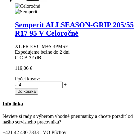
Semperit ALLSEASON-GRIP
205/55
R17 95 V Celoročné
XL FR EVC M+S 3PMSF
Expedujeme bežne do 2 dní
C
C
B
72 dB
119,06 €
Počet kusov:
-
+
Do košíka
Info linka
Neviete si rady s výberom vhodné pneumatiky a chcete poradiť od
nášho servisného pracovníka?
+421 42 430 7833 - VO Púchov