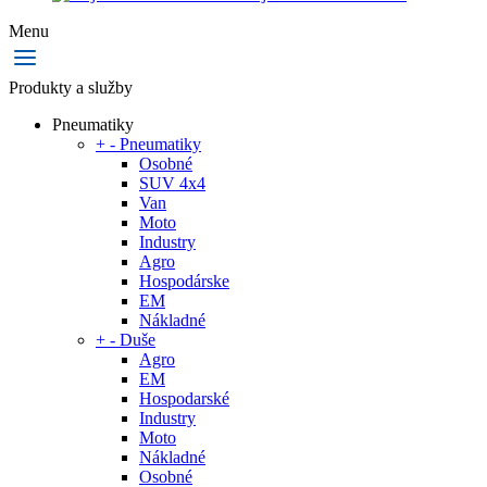
Menu
Produkty a služby
Pneumatiky
+
-
Pneumatiky
Osobné
SUV 4x4
Van
Moto
Industry
Agro
Hospodárske
EM
Nákladné
+
-
Duše
Agro
EM
Hospodarské
Industry
Moto
Nákladné
Osobné