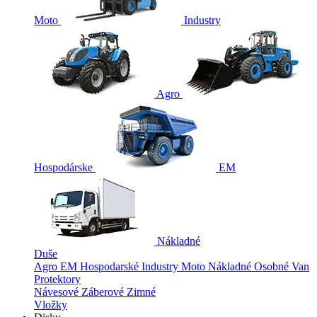
Moto
Industry
Agro
Hospodárske
EM
Nákladné
Duše
Agro
EM
Hospodarské
Industry
Moto
Nákladné
Osobné
Van
Protektory
Návesové
Záberové
Zimné
Vložky