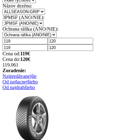
Názov dezénu:
3PMSF (ANO/NIE):
Ochrana ráfika (ANO/NIE):
Cena od:
119
€
Cena do:
120
€
119.06
1
Zoradenie:
Najpredávanejšie
Od najlacnejšieho
Od najdrahšieho