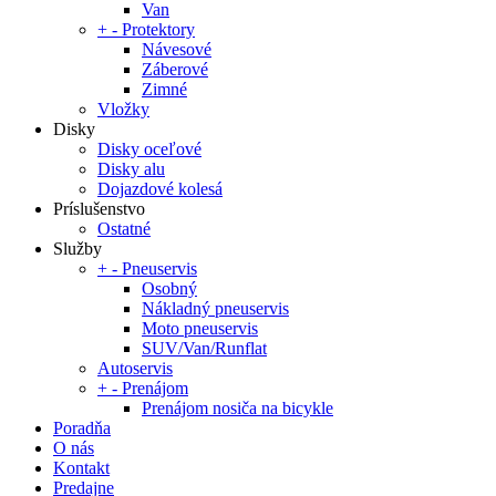
Van
+
-
Protektory
Návesové
Záberové
Zimné
Vložky
Disky
Disky oceľové
Disky alu
Dojazdové kolesá
Príslušenstvo
Ostatné
Služby
+
-
Pneuservis
Osobný
Nákladný pneuservis
Moto pneuservis
SUV/Van/Runflat
Autoservis
+
-
Prenájom
Prenájom nosiča na bicykle
Poradňa
O nás
Kontakt
Predajne