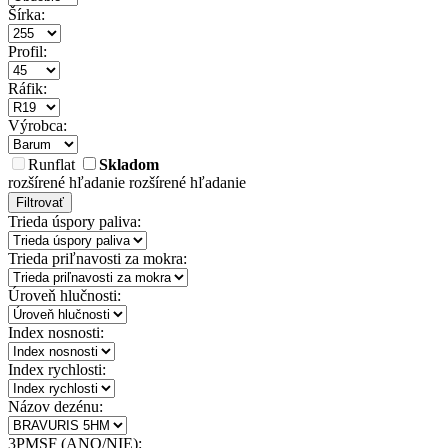
Šírka:
Profil:
Ráfik:
Výrobca:
Runflat
Skladom
rozšírené hľadanie
rozšírené hľadanie
Filtrovať
Trieda úspory paliva:
Trieda priľnavosti za mokra:
Úroveň hlučnosti:
Index nosnosti:
Index rychlosti:
Názov dezénu:
3PMSF (ANO/NIE):