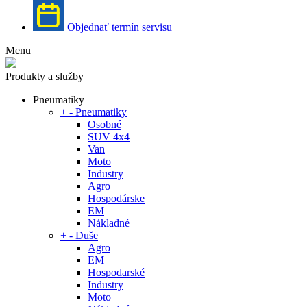
Objednať termín servisu
Menu
Produkty a služby
Pneumatiky
+
-
Pneumatiky
Osobné
SUV 4x4
Van
Moto
Industry
Agro
Hospodárske
EM
Nákladné
+
-
Duše
Agro
EM
Hospodarské
Industry
Moto