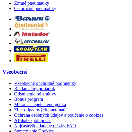
Zimné pneumatiky
Celoročné pneumatiky
Všeobecné
Všeobecné obchodné podmienky
Reklamačný poriadok
Odstúpenie od zmluvy
Bonus program
Mikona - tepelná energetika
Zber odpadových pneumatík
Ochrana osobných údajov a poučenie o cookies
Affiliate spolupráca
Najčastejšie kladené otázky FAQ
Spracovanie Cookies