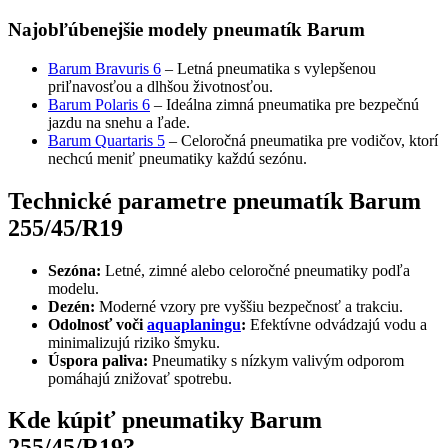
Najobľúbenejšie modely pneumatík Barum
Barum Bravuris 6
– Letná pneumatika s vylepšenou
priľnavosťou a dlhšou životnosťou.
Barum Polaris 6
– Ideálna zimná pneumatika pre bezpečnú
jazdu na snehu a ľade.
Barum Quartaris 5
– Celoročná pneumatika pre vodičov, ktorí
nechcú meniť pneumatiky každú sezónu.
Technické parametre pneumatík Barum
255/45/R19
Sezóna:
Letné, zimné alebo celoročné pneumatiky podľa
modelu.
Dezén:
Moderné vzory pre vyššiu bezpečnosť a trakciu.
Odolnosť voči
aquaplaningu
:
Efektívne odvádzajú vodu a
minimalizujú riziko šmyku.
Úspora paliva:
Pneumatiky s nízkym valivým odporom
pomáhajú znižovať spotrebu.
Kde kúpiť pneumatiky Barum
255/45/R19?