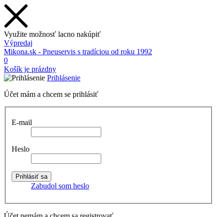
Využite možnosť lacno nakúpiť
Výpredaj
Mikona.sk - Pneuservis s tradíciou od roku 1992
0
Košík je prázdny
Prihlásenie
Účet mám a chcem se prihlásiť
E-mail
Heslo
Zabudol som heslo
Účet nemám a chcem sa registrovať