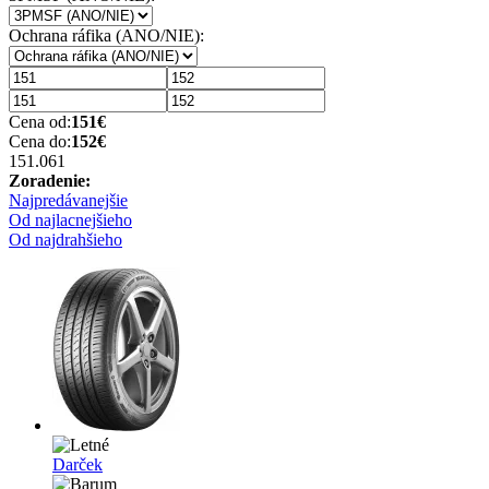
Ochrana ráfika (ANO/NIE):
Cena od:
151
€
Cena do:
152
€
151.06
1
Zoradenie:
Najpredávanejšie
Od najlacnejšieho
Od najdrahšieho
Darček