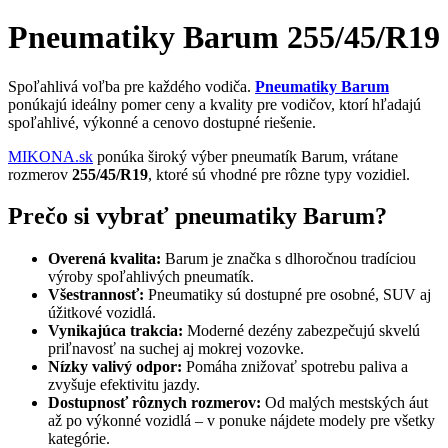
Pneumatiky Barum 255/45/R19
Spoľahlivá voľba pre každého vodiča.
Pneumatiky Barum
ponúkajú ideálny pomer ceny a kvality pre vodičov, ktorí hľadajú
spoľahlivé, výkonné a cenovo dostupné riešenie.
MIKONA.sk
ponúka široký výber pneumatík Barum, vrátane
rozmerov
255/45/R19
, ktoré sú vhodné pre rôzne typy vozidiel.
Prečo si vybrať pneumatiky Barum?
Overená kvalita:
Barum je značka s dlhoročnou tradíciou
výroby spoľahlivých pneumatík.
Všestrannosť:
Pneumatiky sú dostupné pre osobné, SUV aj
úžitkové vozidlá.
Vynikajúca trakcia:
Moderné dezény zabezpečujú skvelú
priľnavosť na suchej aj mokrej vozovke.
Nízky valivý odpor:
Pomáha znižovať spotrebu paliva a
zvyšuje efektivitu jazdy.
Dostupnosť rôznych rozmerov:
Od malých mestských áut
až po výkonné vozidlá – v ponuke nájdete modely pre všetky
kategórie.