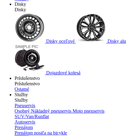
Disky
Disky
Disky oceľové
Disky alu
Dojazdové kolesá
Príslušenstvo
Príslušenstvo
Ostatné
Služby
Služby
Pneuservis
Osobný
Nákladný pneuservis
Moto pneuservis
SUV/Van/Runflat
Autoservis
Prenájom
Prenájom nosiča na bicykle