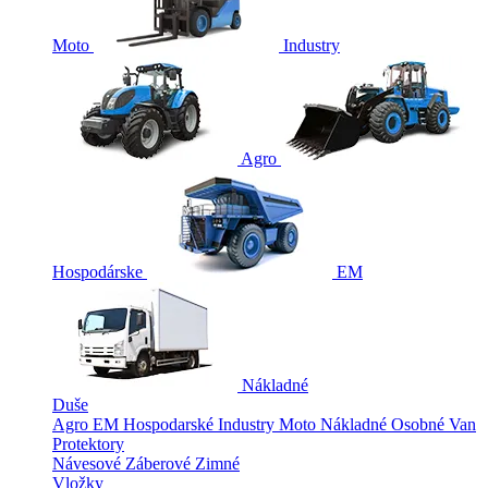
Moto
Industry
Agro
Hospodárske
EM
Nákladné
Duše
Agro
EM
Hospodarské
Industry
Moto
Nákladné
Osobné
Van
Protektory
Návesové
Záberové
Zimné
Vložky