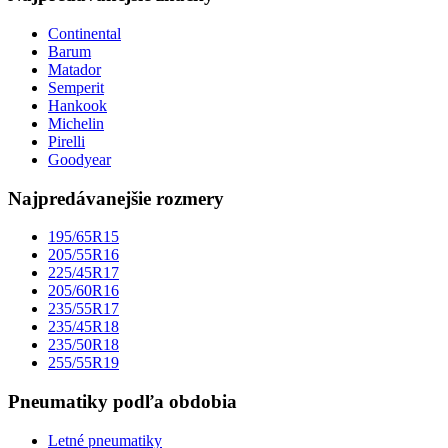
Continental
Barum
Matador
Semperit
Hankook
Michelin
Pirelli
Goodyear
Najpredávanejšie rozmery
195/65R15
205/55R16
225/45R17
205/60R16
235/55R17
235/45R18
235/50R18
255/55R19
Pneumatiky podľa obdobia
Letné pneumatiky