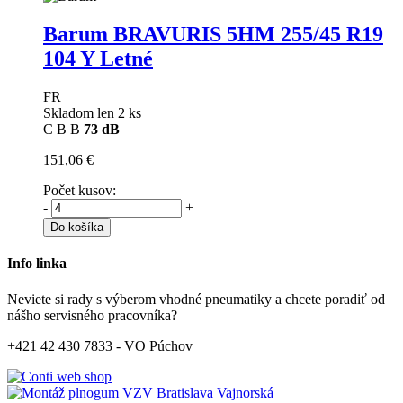
Barum BRAVURIS 5HM
255/45 R19
104 Y Letné
FR
Skladom len 2 ks
C
B
B
73 dB
151,06 €
Počet kusov:
-
+
Do košíka
Info linka
Neviete si rady s výberom vhodné pneumatiky a chcete poradiť od
nášho servisného pracovníka?
+421 42 430 7833 - VO Púchov