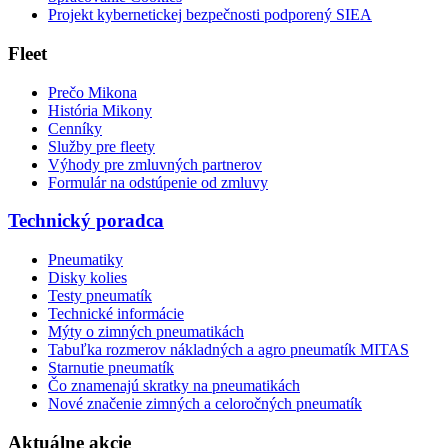
Projekt kybernetickej bezpečnosti podporený SIEA
Fleet
Prečo Mikona
História Mikony
Cenníky
Služby pre fleety
Výhody pre zmluvných partnerov
Formulár na odstúpenie od zmluvy
Technický poradca
Pneumatiky
Disky kolies
Testy pneumatík
Technické informácie
Mýty o zimných pneumatikách
Tabuľka rozmerov nákladných a agro pneumatík MITAS
Starnutie pneumatík
Čo znamenajú skratky na pneumatikách
Nové značenie zimných a celoročných pneumatík
Aktuálne akcie