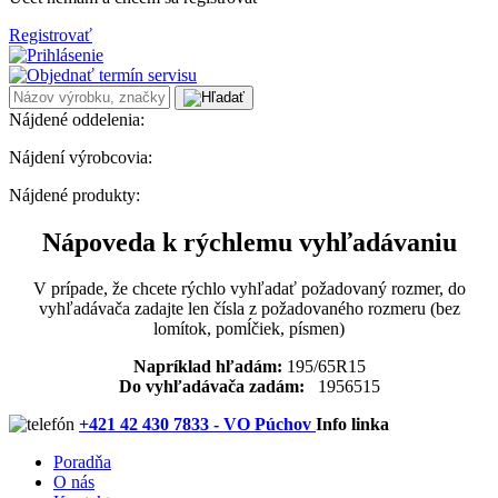
Registrovať
Nájdené oddelenia:
Nájdení výrobcovia:
Nájdené produkty:
Nápoveda k rýchlemu vyhľadávaniu
V prípade, že chcete rýchlo vyhľadať požadovaný rozmer, do
vyhľadávača zadajte len čísla z požadovaného rozmeru (bez
lomítok, pomĺčiek, písmen)
Napríklad hľadám:
195/65R15
Do vyhľadávača zadám:
1956515
+421 42 430 7833 - VO Púchov
Info linka
Poradňa
O nás