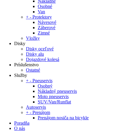
Nákladné
Osobné
Van
+
-
Protektory
Návesové
Záberové
Zimné
Vložky
Disky
Disky oceľové
Disky alu
Dojazdové kolesá
Príslušenstvo
Ostatné
Služby
+
-
Pneuservis
Osobný
Nákladný pneuservis
Moto pneuservis
SUV/Van/Runflat
Autoservis
+
-
Prenájom
Prenájom nosiča na bicykle
Poradňa
O nás