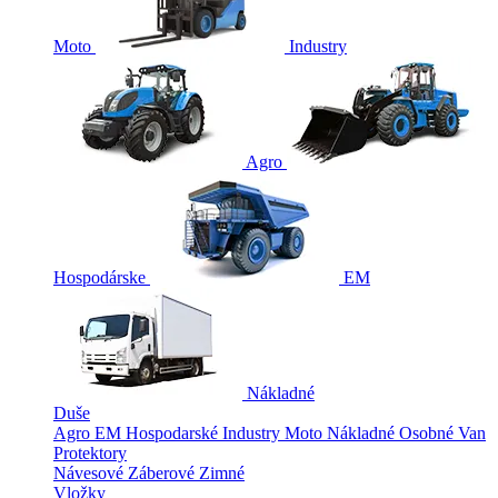
Moto
Industry
Agro
Hospodárske
EM
Nákladné
Duše
Agro
EM
Hospodarské
Industry
Moto
Nákladné
Osobné
Van
Protektory
Návesové
Záberové
Zimné
Vložky