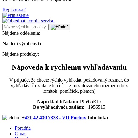
Registrovať
Nájdené oddelenia:
Nájdení výrobcovia:
Nájdené produkty:
Nápoveda k rýchlemu vyhľadávaniu
V prípade, že chcete rýchlo vyhľadať požadovaný rozmer, do
vyhľadávača zadajte len čísla z požadovaného rozmeru (bez
lomítok, pomĺčiek, písmen)
Napríklad hľadám:
195/65R15
Do vyhľadávača zadám:
1956515
+421 42 430 7833 - VO Púchov
Info linka
Poradňa
O nás