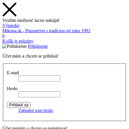
Využite možnosť lacno nakúpiť
Výpredaj
Mikona.sk - Pneuservis s tradíciou od roku 1992
0
Košík je prázdny
Prihlásenie
Účet mám a chcem se prihlásiť
E-mail
Heslo
Zabudol som heslo
Účet nemám a chcem sa registrovať