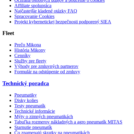
Ochrana osobných údajov a poučenie o cookies
Affiliate spolupráca
Najčastejšie kladené otázky FAQ
Spracovanie Cookies
Projekt kybernetickej bezpečnosti podporený SIEA
Fleet
Prečo Mikona
História Mikony
Cenníky
Služby pre fleety
Výhody pre zmluvných partnerov
Formulár na odstúpenie od zmluvy
Technický poradca
Pneumatiky
Disky kolies
Testy pneumatík
Technické informácie
Mýty o zimných pneumatikách
Tabuľka rozmerov nákladných a agro pneumatík MITAS
Starnutie pneumatík
Čo znamenajú skratky na pneumatikách