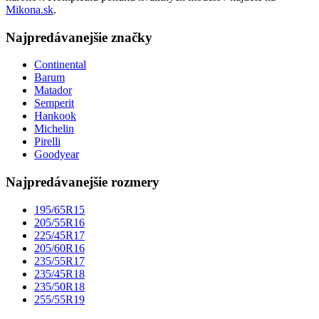
Mikona.sk
.
Najpredávanejšie značky
Continental
Barum
Matador
Semperit
Hankook
Michelin
Pirelli
Goodyear
Najpredávanejšie rozmery
195/65R15
205/55R16
225/45R17
205/60R16
235/55R17
235/45R18
235/50R18
255/55R19