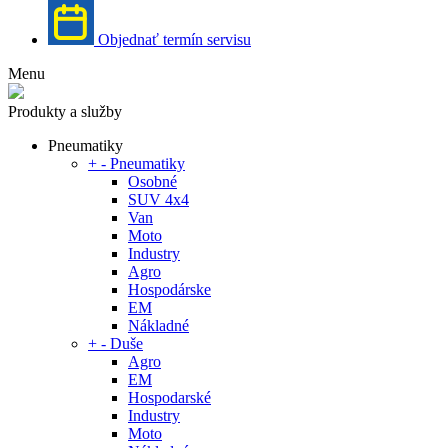
Objednať termín servisu
Menu
Produkty a služby
Pneumatiky
+
-
Pneumatiky
Osobné
SUV 4x4
Van
Moto
Industry
Agro
Hospodárske
EM
Nákladné
+
-
Duše
Agro
EM
Hospodarské
Industry
Moto