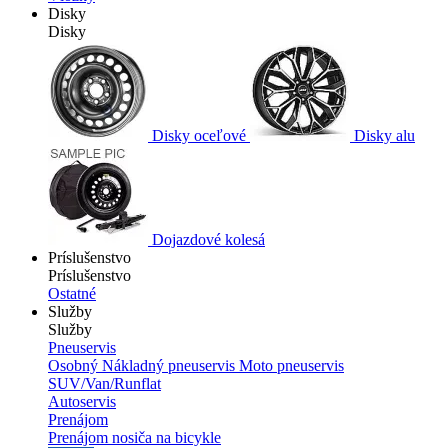
Disky
Disky
Disky oceľové
Disky alu
Dojazdové kolesá
Príslušenstvo
Príslušenstvo
Ostatné
Služby
Služby
Pneuservis
Osobný
Nákladný pneuservis
Moto pneuservis
SUV/Van/Runflat
Autoservis
Prenájom
Prenájom nosiča na bicykle