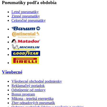
Pneumatiky podľa obdobia
Letné pneumatiky
Zimné pneumatiky
Celoročné pneumatiky
Všeobecné
Všeobecné obchodné podmienky
Reklamačný poriadok
Odstúpenie od zmluvy
Bonus program
Mikona - tepelná energetika
Zber odpadových pneumatík