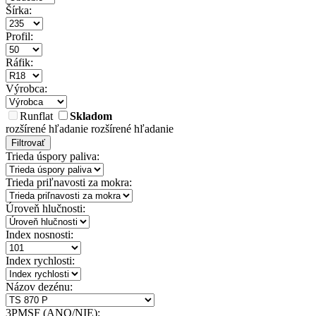
Šírka:
Profil:
Ráfik:
Výrobca:
Runflat
Skladom
rozšírené hľadanie
rozšírené hľadanie
Filtrovať
Trieda úspory paliva:
Trieda priľnavosti za mokra:
Úroveň hlučnosti:
Index nosnosti:
Index rychlosti:
Názov dezénu:
3PMSF (ANO/NIE):