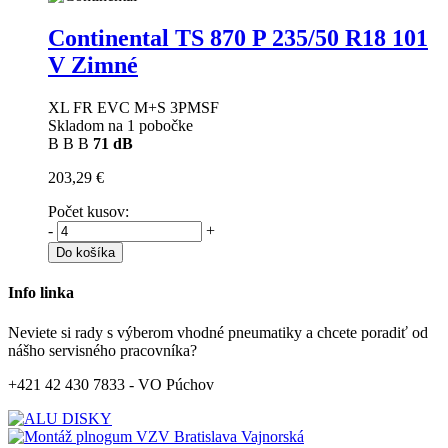
Continental TS 870 P
235/50 R18 101
V Zimné
XL FR EVC M+S 3PMSF
Skladom na 1 pobočke
B
B
B
71 dB
203,29 €
Počet kusov:
-
+
Do košíka
Info linka
Neviete si rady s výberom vhodné pneumatiky a chcete poradiť od
nášho servisného pracovníka?
+421 42 430 7833 - VO Púchov