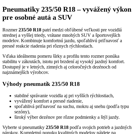
Pneumatiky 235/50 R18 – vyvážený výkon
pre osobné autá a SUV
Rozmer
235/50 R18
patrí medzi obľúbené veľkosti pre vozidlá
strednej a vyššej triedy, vrátane mnohých SUV a športovejších
modelov. Kombinuje komfortnú jazdu, spoľahlivú priľnavosť a
presné reakcie riadenia pri rôznych rýchlostiach.
Vďaka ideálnemu pomeru šírky a profilu tento rozmer ponúka
stabilitu v zákrutách, istotu pri brzdení aj vysoký jazdný komfort.
Dostupný je v letných, zimných aj celoročných dezénoch od
najznámejších výrobcov.
Výhody pneumatík 235/50 R18
stabilné správanie vozidla aj pri vyšších rýchlostiach,
vyvážený komfort a presné riadenie,
spoľahlivá priľnavosť na suchu, mokru aj snehu (podľa typu
sezóny),
široký výber dezénov pre rôzne podmienky a štýl jazdy.
Vyberte si pneumatiky
235/50 R18
podľa svojich potrieb a jazdných
nárokov. Kompletnú ponuku kvalitných modelov nájdete na