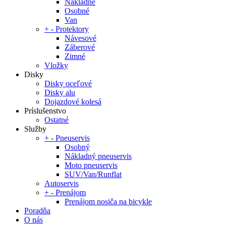
Nákladné
Osobné
Van
+
-
Protektory
Návesové
Záberové
Zimné
Vložky
Disky
Disky oceľové
Disky alu
Dojazdové kolesá
Príslušenstvo
Ostatné
Služby
+
-
Pneuservis
Osobný
Nákladný pneuservis
Moto pneuservis
SUV/Van/Runflat
Autoservis
+
-
Prenájom
Prenájom nosiča na bicykle
Poradňa
O nás