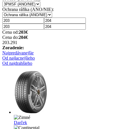
Ochrana ráfika (ANO/NIE):
Cena od:
203
€
Cena do:
204
€
203.29
1
Zoradenie:
Najpredávanejšie
Od najlacnejšieho
Od najdrahšieho
Darček