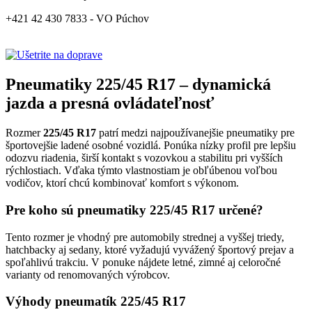
+421 42 430 7833 - VO Púchov
Pneumatiky 225/45 R17 – dynamická
jazda a presná ovládateľnosť
Rozmer
225/45 R17
patrí medzi najpoužívanejšie pneumatiky pre
športovejšie ladené osobné vozidlá. Ponúka nízky profil pre lepšiu
odozvu riadenia, širší kontakt s vozovkou a stabilitu pri vyšších
rýchlostiach. Vďaka týmto vlastnostiam je obľúbenou voľbou
vodičov, ktorí chcú kombinovať komfort s výkonom.
Pre koho sú pneumatiky 225/45 R17 určené?
Tento rozmer je vhodný pre automobily strednej a vyššej triedy,
hatchbacky aj sedany, ktoré vyžadujú vyvážený športový prejav a
spoľahlivú trakciu. V ponuke nájdete letné, zimné aj celoročné
varianty od renomovaných výrobcov.
Výhody pneumatík 225/45 R17