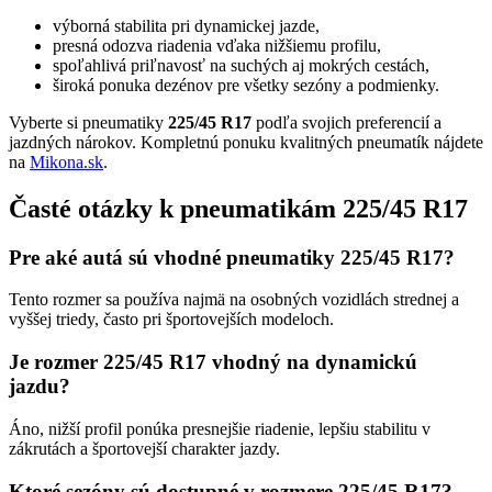
výborná stabilita pri dynamickej jazde,
presná odozva riadenia vďaka nižšiemu profilu,
spoľahlivá priľnavosť na suchých aj mokrých cestách,
široká ponuka dezénov pre všetky sezóny a podmienky.
Vyberte si pneumatiky
225/45 R17
podľa svojich preferencií a
jazdných nárokov. Kompletnú ponuku kvalitných pneumatík nájdete
na
Mikona.sk
.
Časté otázky k pneumatikám 225/45 R17
Pre aké autá sú vhodné pneumatiky 225/45 R17?
Tento rozmer sa používa najmä na osobných vozidlách strednej a
vyššej triedy, často pri športovejších modeloch.
Je rozmer 225/45 R17 vhodný na dynamickú
jazdu?
Áno, nižší profil ponúka presnejšie riadenie, lepšiu stabilitu v
zákrutách a športovejší charakter jazdy.
Ktoré sezóny sú dostupné v rozmere 225/45 R17?