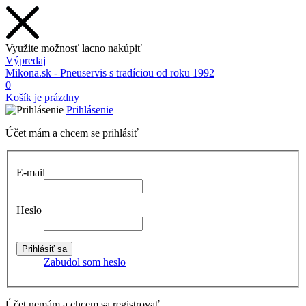
Využite možnosť lacno nakúpiť
Výpredaj
Mikona.sk - Pneuservis s tradíciou od roku 1992
0
Košík je prázdny
Prihlásenie
Účet mám a chcem se prihlásiť
E-mail
Heslo
Zabudol som heslo
Účet nemám a chcem sa registrovať