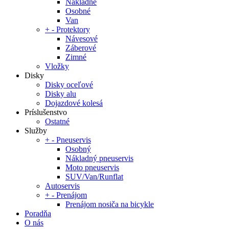
Nákladné
Osobné
Van
+
-
Protektory
Návesové
Záberové
Zimné
Vložky
Disky
Disky oceľové
Disky alu
Dojazdové kolesá
Príslušenstvo
Ostatné
Služby
+
-
Pneuservis
Osobný
Nákladný pneuservis
Moto pneuservis
SUV/Van/Runflat
Autoservis
+
-
Prenájom
Prenájom nosiča na bicykle
Poradňa
O nás