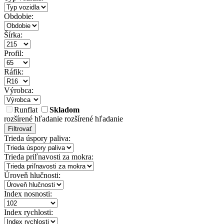
Obdobie:
Šírka:
Profil:
Ráfik:
Výrobca:
Runflat
Skladom
rozšírené hľadanie
rozšírené hľadanie
Filtrovať
Trieda úspory paliva:
Trieda priľnavosti za mokra:
Úroveň hlučnosti:
Index nosnosti:
Index rychlosti: