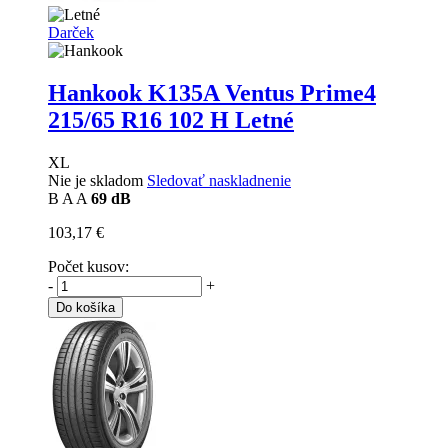
Darček
Hankook K135A Ventus Prime4
215/65 R16 102 H Letné
XL
Nie je skladom
Sledovať naskladnenie
B
A
A
69 dB
103,17 €
Počet kusov:
-
+
Do košíka