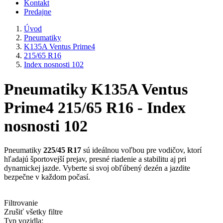
Kontakt
Predajne
Úvod
Pneumatiky
K135A Ventus Prime4
215/65 R16
Index nosnosti 102
Pneumatiky K135A Ventus
Prime4 215/65 R16 - Index
nosnosti 102
Pneumatiky
225/45 R17
sú ideálnou voľbou pre vodičov, ktorí
hľadajú športovejší prejav, presné riadenie a stabilitu aj pri
dynamickej jazde. Vyberte si svoj obľúbený dezén a jazdite
bezpečne v každom počasí.
Filtrovanie
Zrušiť všetky filtre
Typ vozidla: