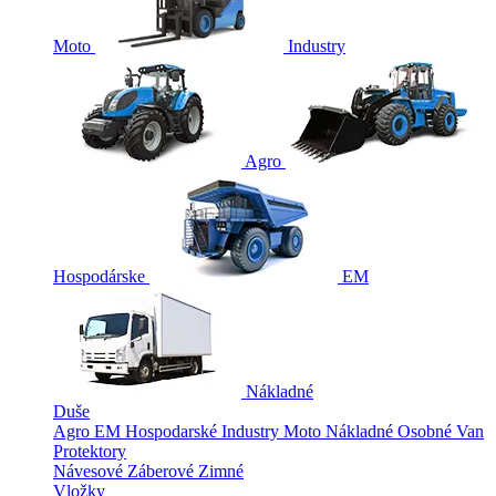
Moto
Industry
Agro
Hospodárske
EM
Nákladné
Duše
Agro
EM
Hospodarské
Industry
Moto
Nákladné
Osobné
Van
Protektory
Návesové
Záberové
Zimné
Vložky