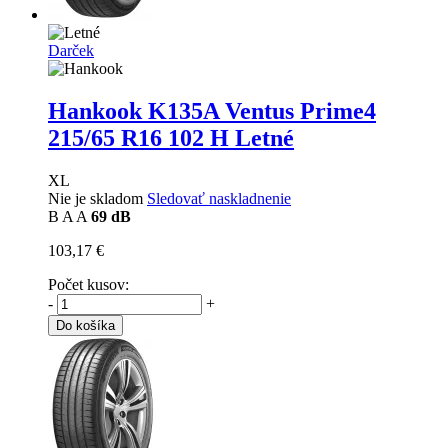
Darček
Hankook K135A Ventus Prime4
215/65 R16 102 H Letné
XL
Nie je skladom
Sledovať naskladnenie
B
A
A
69 dB
103,17 €
Počet kusov:
-
+
Do košíka