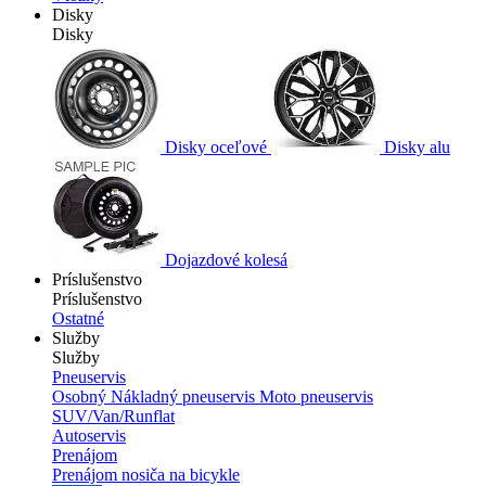
Disky
Disky
Disky oceľové
Disky alu
Dojazdové kolesá
Príslušenstvo
Príslušenstvo
Ostatné
Služby
Služby
Pneuservis
Osobný
Nákladný pneuservis
Moto pneuservis
SUV/Van/Runflat
Autoservis
Prenájom
Prenájom nosiča na bicykle