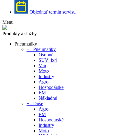
Objednať termín servisu
Menu
Produkty a služby
Pneumatiky
+
-
Pneumatiky
Osobné
SUV 4x4
Van
Moto
Industry
Agro
Hospodárske
EM
Nákladné
+
-
Duše
Agro
EM
Hospodarské
Industry
Moto