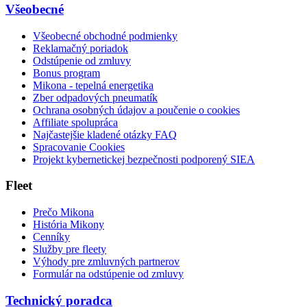
Všeobecné
Všeobecné obchodné podmienky
Reklamačný poriadok
Odstúpenie od zmluvy
Bonus program
Mikona - tepelná energetika
Zber odpadových pneumatík
Ochrana osobných údajov a poučenie o cookies
Affiliate spolupráca
Najčastejšie kladené otázky FAQ
Spracovanie Cookies
Projekt kybernetickej bezpečnosti podporený SIEA
Fleet
Prečo Mikona
História Mikony
Cenníky
Služby pre fleety
Výhody pre zmluvných partnerov
Formulár na odstúpenie od zmluvy
Technický poradca