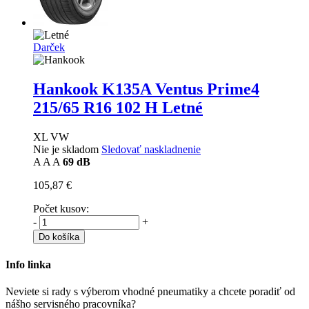
Darček
Hankook K135A Ventus Prime4
215/65 R16 102 H Letné
XL VW
Nie je skladom
Sledovať naskladnenie
A
A
A
69 dB
105,87 €
Počet kusov:
-
+
Do košíka
Info linka
Neviete si rady s výberom vhodné pneumatiky a chcete poradiť od
nášho servisného pracovníka?