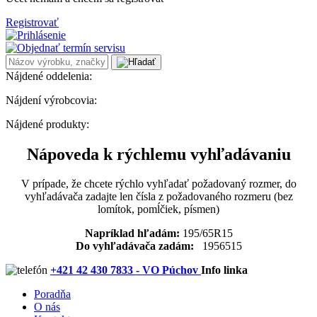
Registrovať
Nájdené oddelenia:
Nájdení výrobcovia:
Nájdené produkty:
Nápoveda k rýchlemu vyhľadávaniu
V prípade, že chcete rýchlo vyhľadať požadovaný rozmer, do
vyhľadávača zadajte len čísla z požadovaného rozmeru (bez
lomítok, pomĺčiek, písmen)
Napríklad hľadám:
195/65R15
Do vyhľadávača zadám:
1956515
+421 42 430 7833 - VO Púchov
Info linka
Poradňa
O nás