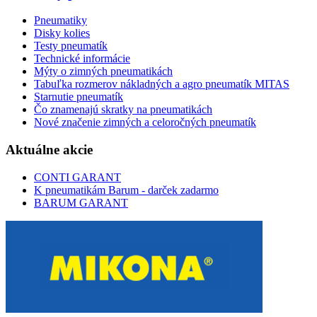
Pneumatiky
Disky kolies
Testy pneumatík
Technické informácie
Mýty o zimných pneumatikách
Tabuľka rozmerov nákladných a agro pneumatík MITAS
Starnutie pneumatík
Čo znamenajú skratky na pneumatikách
Nové značenie zimných a celoročných pneumatík
Aktuálne akcie
CONTI GARANT
K pneumatikám Barum - darček zadarmo
BARUM GARANT