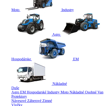
Moto
Industry
Agro
Hospodárske
EM
Nákladné
Duše
Agro
EM
Hospodarské
Industry
Moto
Nákladné
Osobné
Van
Protektory
Návesové
Záberové
Zimné
Vložky