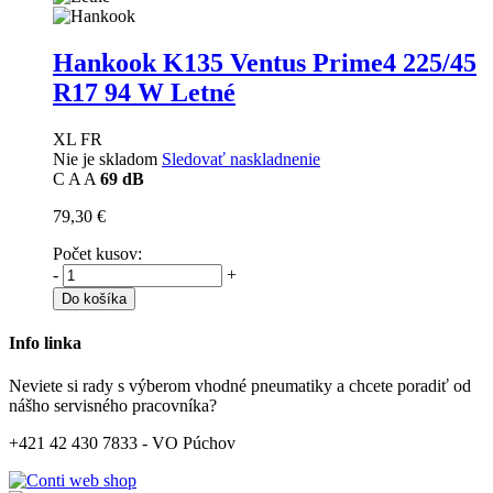
Hankook K135 Ventus Prime4
225/45
R17 94 W Letné
XL FR
Nie je skladom
Sledovať naskladnenie
C
A
A
69 dB
79,30 €
Počet kusov:
-
+
Do košíka
Info linka
Neviete si rady s výberom vhodné pneumatiky a chcete poradiť od
nášho servisného pracovníka?
+421 42 430 7833 - VO Púchov