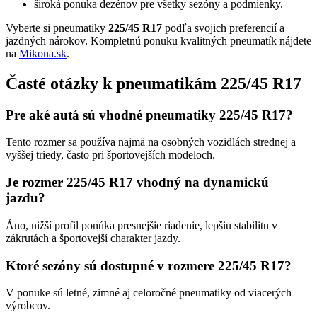
široká ponuka dezénov pre všetky sezóny a podmienky.
Vyberte si pneumatiky
225/45 R17
podľa svojich preferencií a
jazdných nárokov. Kompletnú ponuku kvalitných pneumatík nájdete
na
Mikona.sk
.
Časté otázky k pneumatikám 225/45 R17
Pre aké autá sú vhodné pneumatiky 225/45 R17?
Tento rozmer sa používa najmä na osobných vozidlách strednej a
vyššej triedy, často pri športovejších modeloch.
Je rozmer 225/45 R17 vhodný na dynamickú
jazdu?
Áno, nižší profil ponúka presnejšie riadenie, lepšiu stabilitu v
zákrutách a športovejší charakter jazdy.
Ktoré sezóny sú dostupné v rozmere 225/45 R17?
V ponuke sú letné, zimné aj celoročné pneumatiky od viacerých
výrobcov.