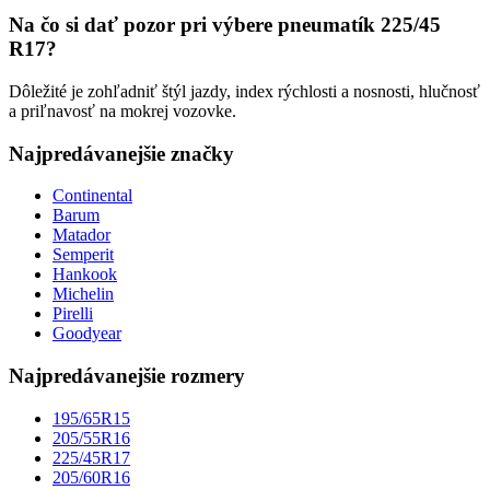
Na čo si dať pozor pri výbere pneumatík 225/45
R17?
Dôležité je zohľadniť štýl jazdy, index rýchlosti a nosnosti, hlučnosť
a priľnavosť na mokrej vozovke.
Najpredávanejšie značky
Continental
Barum
Matador
Semperit
Hankook
Michelin
Pirelli
Goodyear
Najpredávanejšie rozmery
195/65R15
205/55R16
225/45R17
205/60R16