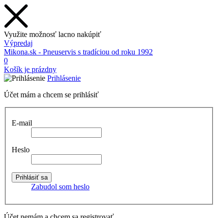
Využite možnosť lacno nakúpiť
Výpredaj
Mikona.sk - Pneuservis s tradíciou od roku 1992
0
Košík je prázdny
Prihlásenie
Účet mám a chcem se prihlásiť
E-mail
Heslo
Zabudol som heslo
Účet nemám a chcem sa registrovať