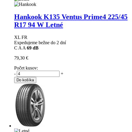
Hankook K135 Ventus Prime4
225/45
R17 94 W Letné
XL FR
Expedujeme bežne do 2 dní
C
A
A
69 dB
79,30 €
Počet kusov:
-
+
Do košíka