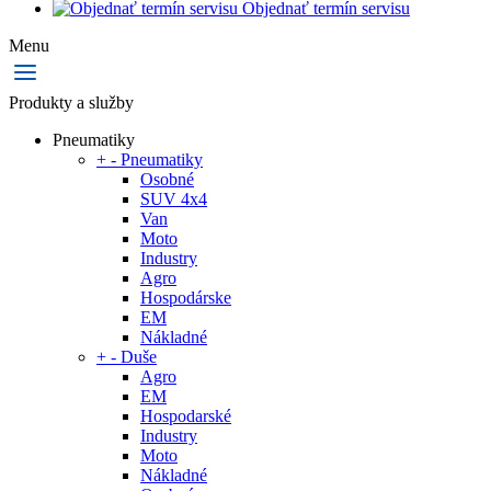
Objednať termín servisu
Menu
Produkty a služby
Pneumatiky
+
-
Pneumatiky
Osobné
SUV 4x4
Van
Moto
Industry
Agro
Hospodárske
EM
Nákladné
+
-
Duše
Agro
EM
Hospodarské
Industry
Moto
Nákladné