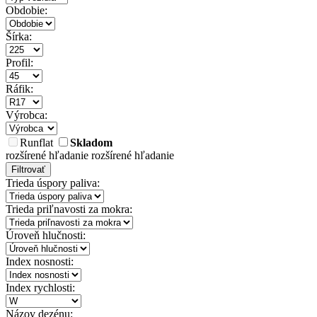
Obdobie:
Šírka:
Profil:
Ráfik:
Výrobca:
Runflat
Skladom
rozšírené hľadanie
rozšírené hľadanie
Filtrovať
Trieda úspory paliva:
Trieda priľnavosti za mokra:
Úroveň hlučnosti:
Index nosnosti:
Index rychlosti:
Názov dezénu: