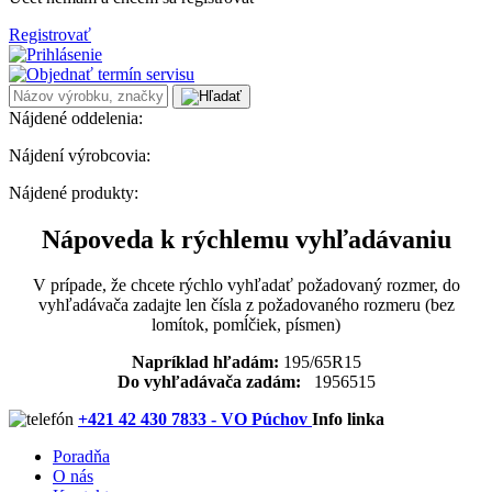
Registrovať
Nájdené oddelenia:
Nájdení výrobcovia:
Nájdené produkty:
Nápoveda k rýchlemu vyhľadávaniu
V prípade, že chcete rýchlo vyhľadať požadovaný rozmer, do
vyhľadávača zadajte len čísla z požadovaného rozmeru (bez
lomítok, pomĺčiek, písmen)
Napríklad hľadám:
195/65R15
Do vyhľadávača zadám:
1956515
+421 42 430 7833 - VO Púchov
Info linka
Poradňa
O nás