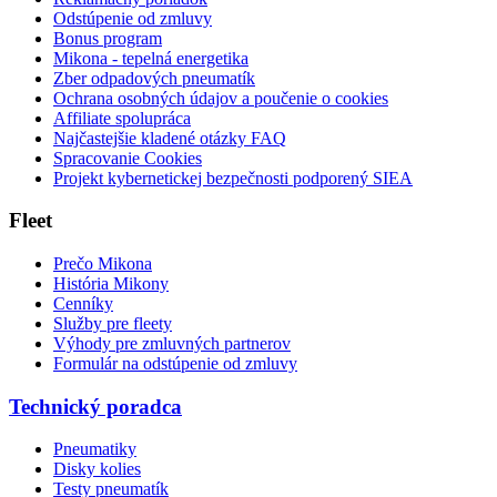
Odstúpenie od zmluvy
Bonus program
Mikona - tepelná energetika
Zber odpadových pneumatík
Ochrana osobných údajov a poučenie o cookies
Affiliate spolupráca
Najčastejšie kladené otázky FAQ
Spracovanie Cookies
Projekt kybernetickej bezpečnosti podporený SIEA
Fleet
Prečo Mikona
História Mikony
Cenníky
Služby pre fleety
Výhody pre zmluvných partnerov
Formulár na odstúpenie od zmluvy
Technický poradca
Pneumatiky
Disky kolies
Testy pneumatík