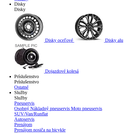
Disky
Disky
Disky oceľové
Disky alu
Dojazdové kolesá
Príslušenstvo
Príslušenstvo
Ostatné
Služby
Služby
Pneuservis
Osobný
Nákladný pneuservis
Moto pneuservis
SUV/Van/Runflat
Autoservis
Prenájom
Prenájom nosiča na bicykle