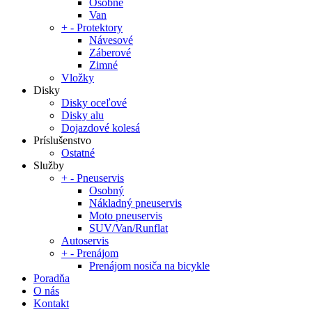
Osobné
Van
+
-
Protektory
Návesové
Záberové
Zimné
Vložky
Disky
Disky oceľové
Disky alu
Dojazdové kolesá
Príslušenstvo
Ostatné
Služby
+
-
Pneuservis
Osobný
Nákladný pneuservis
Moto pneuservis
SUV/Van/Runflat
Autoservis
+
-
Prenájom
Prenájom nosiča na bicykle
Poradňa
O nás
Kontakt