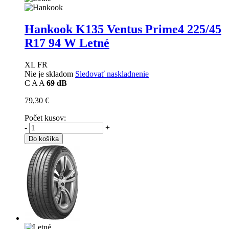
Hankook K135 Ventus Prime4
225/45
R17 94 W Letné
XL FR
Nie je skladom
Sledovať naskladnenie
C
A
A
69 dB
79,30 €
Počet kusov:
-
+
Do košíka