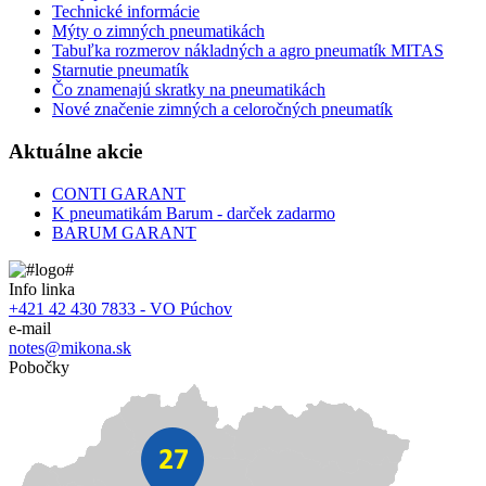
Technické informácie
Mýty o zimných pneumatikách
Tabuľka rozmerov nákladných a agro pneumatík MITAS
Starnutie pneumatík
Čo znamenajú skratky na pneumatikách
Nové značenie zimných a celoročných pneumatík
Aktuálne akcie
CONTI GARANT
K pneumatikám Barum - darček zadarmo
BARUM GARANT
Info linka
+421 42 430 7833 - VO Púchov
e-mail
notes@mikona.sk
Pobočky