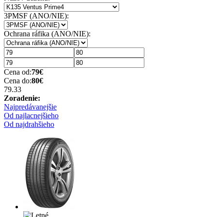
3PMSF (ANO/NIE):
Ochrana ráfika (ANO/NIE):
Cena od:
79
€
Cena do:
80
€
79.3
3
Zoradenie:
Najpredávanejšie
Od najlacnejšieho
Od najdrahšieho