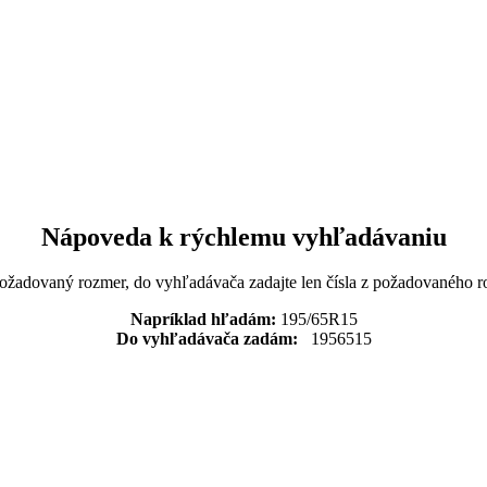
Nápoveda k rýchlemu vyhľadávaniu
požadovaný rozmer, do vyhľadávača zadajte len čísla z požadovaného r
Napríklad hľadám:
195/65R15
Do vyhľadávača zadám:
1956515