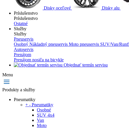
Disky oceľové
Disky alu
Príslušenstvo
Príslušenstvo
Ostatné
Služby
Služby
Pneuservis
Osobný
Nákladný pneuservis
Moto pneuservis
SUV/Van/Runfl
Autoservis
Prenájom
Prenájom nosiča na bicykle
Objednať termín servisu
Menu
Produkty a služby
Pneumatiky
+
-
Pneumatiky
Osobné
SUV 4x4
Van
Moto