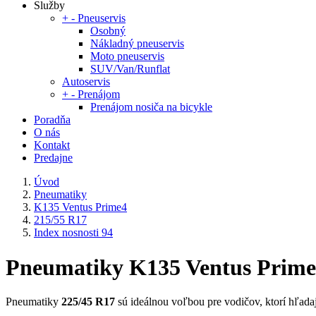
Služby
+
-
Pneuservis
Osobný
Nákladný pneuservis
Moto pneuservis
SUV/Van/Runflat
Autoservis
+
-
Prenájom
Prenájom nosiča na bicykle
Poradňa
O nás
Kontakt
Predajne
Úvod
Pneumatiky
K135 Ventus Prime4
215/55 R17
Index nosnosti 94
Pneumatiky K135 Ventus Prime4
Pneumatiky
225/45 R17
sú ideálnou voľbou pre vodičov, ktorí hľadajú