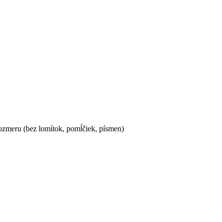
ozmeru (bez lomítok, pomĺčiek, písmen)