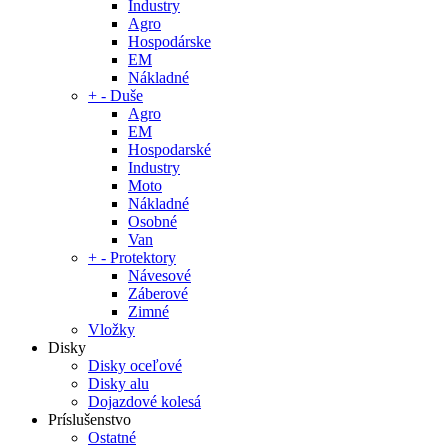
Industry
Agro
Hospodárske
EM
Nákladné
+
-
Duše
Agro
EM
Hospodarské
Industry
Moto
Nákladné
Osobné
Van
+
-
Protektory
Návesové
Záberové
Zimné
Vložky
Disky
Disky oceľové
Disky alu
Dojazdové kolesá
Príslušenstvo
Ostatné