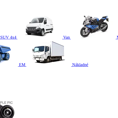
SUV 4x4
Van
EM
Nákladné