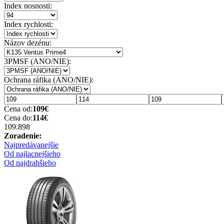
Index nosnosti:
Index rychlosti:
Názov dezénu:
3PMSF (ANO/NIE):
Ochrana ráfika (ANO/NIE):
Cena od:
109
€
Cena do:
114
€
109.89
8
Zoradenie:
Najpredávanejšie
Od najlacnejšieho
Od najdrahšieho