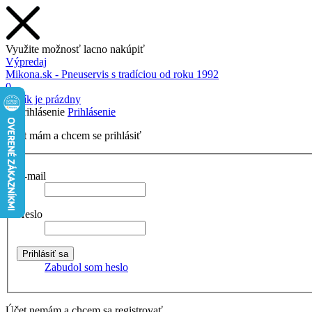
Využite možnosť lacno nakúpiť
Výpredaj
Mikona.sk - Pneuservis s tradíciou od roku 1992
0
Košík je prázdny
Prihlásenie
Účet mám a chcem se prihlásiť
E-mail
Heslo
Zabudol som heslo
Účet nemám a chcem sa registrovať