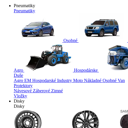
Pneumatiky
Pneumatiky
Osobné
Agro
Hospodárske
Duše
Agro
EM
Hospodarské
Industry
Moto
Nákladné
Osobné
Van
Protektory
Návesové
Záberové
Zimné
Vložky
Disky
Disky