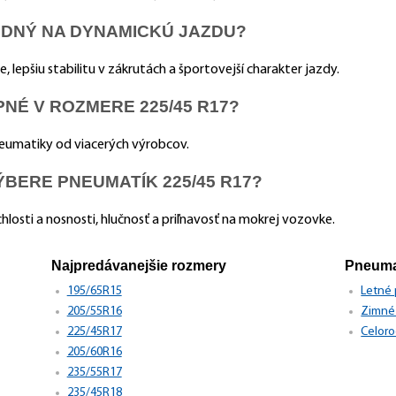
HODNÝ NA DYNAMICKÚ JAZDU?
ie, lepšiu stabilitu v zákrutách a športovejší charakter jazdy.
NÉ V ROZMERE 225/45 R17?
neumatiky od viacerých výrobcov.
ÝBERE PNEUMATÍK 225/45 R17?
ýchlosti a nosnosti, hlučnosť a priľnavosť na mokrej vozovke.
Najpredávanejšie rozmery
Pneuma
195/65R15
Letné
205/55R16
Zimné
225/45R17
Celor
205/60R16
235/55R17
235/45R18