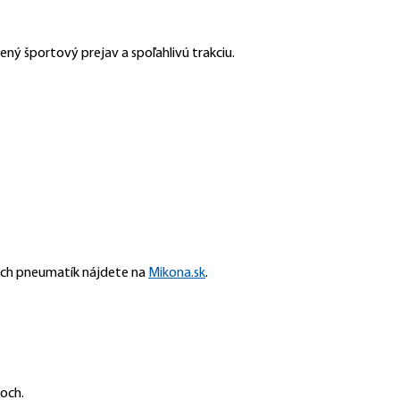
ný športový prejav a spoľahlivú trakciu.
ných pneumatík nájdete na
Mikona.sk
.
loch.