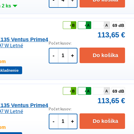
-
+
 2 ks
69 dB
B
A
A
113,65 €
135 Ventus Prime4
Počet kusov:
97 W Letné
Do košíka
-
+
dom
skladnenie
69 dB
B
A
A
113,65 €
135 Ventus Prime4
Počet kusov:
97 W Letné
Do košíka
-
+
dom