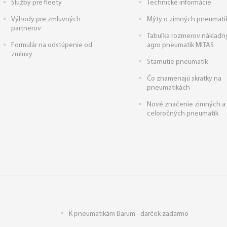
Služby pre fleety
Technické informácie
Výhody pre zmluvných
Mýty o zimných pneumati
partnerov
Tabuľka rozmerov nákladn
Formulár na odstúpenie od
agro pneumatík MITAS
zmluvy
Starnutie pneumatík
Čo znamenajú skratky na
pneumatikách
Nové značenie zimných a
celoročných pneumatík
K pneumatikám Barum - darček zadarmo