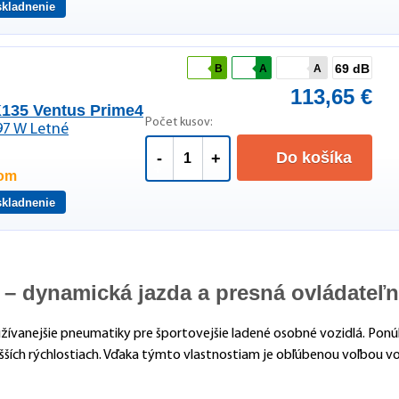
skladnenie
69 dB
B
A
A
113,65 €
135 Ventus Prime4
Počet kusov:
97 W Letné
Do košíka
-
+
dom
skladnenie
 – dynamická jazda a presná ovládateľ
ívanejšie pneumatiky pre športovejšie ladené osobné vozidlá. Ponúka
 vyšších rýchlostiach. Vďaka týmto vlastnostiam je obľúbenou voľbou 