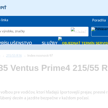
PIŤ
 linka
Poradňa
PRÍSLUŠENSTVO
SLUŽBY
4
215/55 R16
Index nosnosti 97
5 Ventus Prime4 215/55 R
voľbou pre vodičov, ktorí hľadajú športovejší prejav, presné ri
bľúbený dezén a jazdite bezpečne v každom počasí.