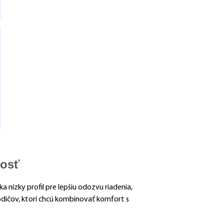
nosť
 nízky profil pre lepšiu odozvu riadenia,
vodičov, ktorí chcú kombinovať komfort s