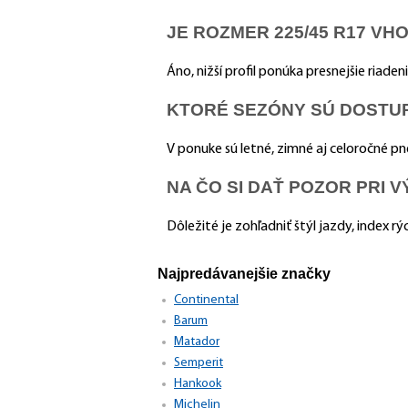
JE ROZMER 225/45 R17 V
Áno, nižší profil ponúka presnejšie riaden
KTORÉ SEZÓNY SÚ DOSTUP
V ponuke sú letné, zimné aj celoročné p
NA ČO SI DAŤ POZOR PRI V
Dôležité je zohľadniť štýl jazdy, index r
Najpredávanejšie značky
Continental
Barum
Matador
Semperit
Hankook
Michelin