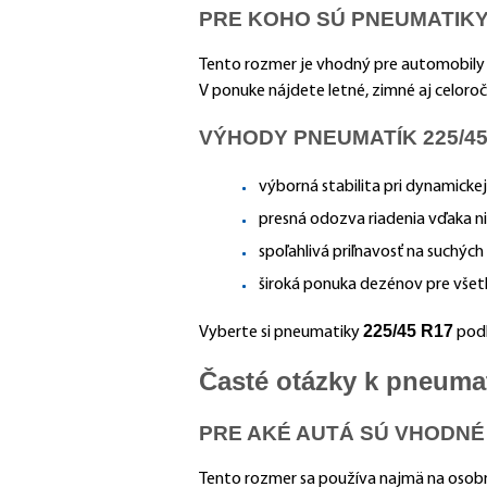
PRE KOHO SÚ PNEUMATIKY 
Tento rozmer je vhodný pre automobily s
V ponuke nájdete letné, zimné aj celor
VÝHODY PNEUMATÍK 225/45
výborná stabilita pri dynamickej
presná odozva riadenia vďaka ni
spoľahlivá priľnavosť na suchých
široká ponuka dezénov pre všet
225/45 R17
Vyberte si pneumatiky
podľ
Časté otázky k pneuma
PRE AKÉ AUTÁ SÚ VHODNÉ 
Tento rozmer sa používa najmä na osobný