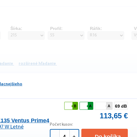
Šírka:
Profil:
Ráfik:
V
ľadanie
rozšírené hľadanie
lacnejšieho
69 dB
B
A
A
113,65 €
135 Ventus Prime4
Počet kusov:
97 W Letné
Do košíka