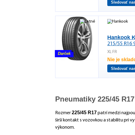
Sledovať na
Hankook K
215/55 R16 
XL FR
Darček
Nie je skla
Sledovať na
Pneumatiky 225/45 R17
225/45 R17
Rozmer
patrí medzi najpouž
širší kontakt s vozovkou a stabilitu pri
výkonom.