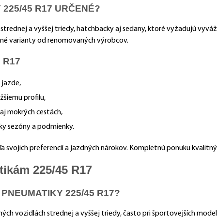
225/45 R17 URČENÉ?
trednej a vyššej triedy, hatchbacky aj sedany, ktoré vyžadujú vyváže
očné varianty od renomovaných výrobcov.
 R17
 jazde,
žšiemu profilu,
 aj mokrých cestách,
ky sezóny a podmienky.
a svojich preferencií a jazdných nárokov. Kompletnú ponuku kvalit
tikám 225/45 R17
PNEUMATIKY 225/45 R17?
ch vozidlách strednej a vyššej triedy, často pri športovejších mode