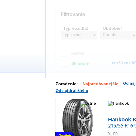
Filtrovanie
Typ vozidla:
Obdobie:
Runflat
Skladom
rozšírené h
Zoradenie:
Najpredávanejšie
Od naj
Od najdrahšieho
Hankook K
215/55 R16 
XL FR
Darček