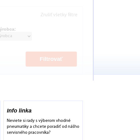
Zrušiť všetky filtre
ýrobca:
Filtrovať
Info linka
Neviete si rady s výberom vhodné
pneumatiky a chcete poradiť od nášho
servisného pracovníka?