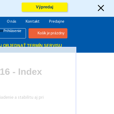
Výpredaj
O nás
Kontakt
Predajne
Prihlásenie
Košík je prázdny
OBJEDNAŤ TERMÍN SERVISU
16 - Index
adenie a stabilitu aj pri