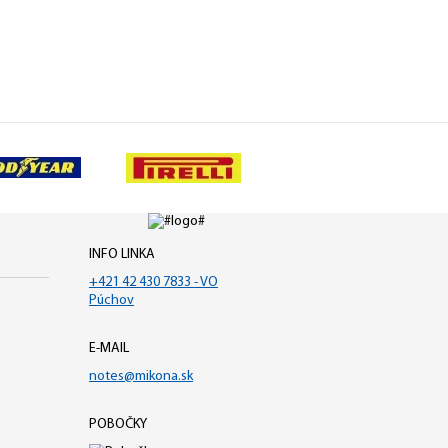
INFO LINKA
+421 42 430 7833 - VO
Púchov
E-MAIL
notes@mikona.sk
POBOČKY