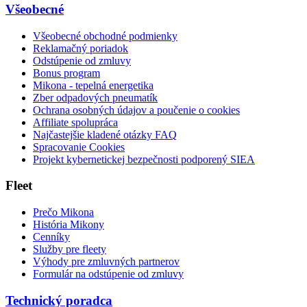
Všeobecné
Všeobecné obchodné podmienky
Reklamačný poriadok
Odstúpenie od zmluvy
Bonus program
Mikona - tepelná energetika
Zber odpadových pneumatík
Ochrana osobných údajov a poučenie o cookies
Affiliate spolupráca
Najčastejšie kladené otázky FAQ
Spracovanie Cookies
Projekt kybernetickej bezpečnosti podporený SIEA
Fleet
Prečo Mikona
História Mikony
Cenníky
Služby pre fleety
Výhody pre zmluvných partnerov
Formulár na odstúpenie od zmluvy
Technický poradca