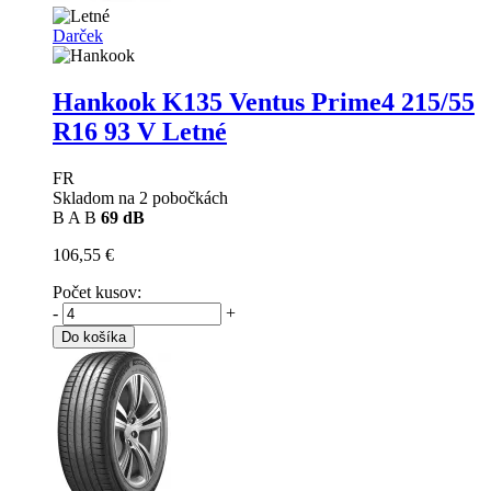
Darček
Hankook K135 Ventus Prime4
215/55
R16 93 V Letné
FR
Skladom na 2 pobočkách
B
A
B
69 dB
106,55 €
Počet kusov:
-
+
Do košíka