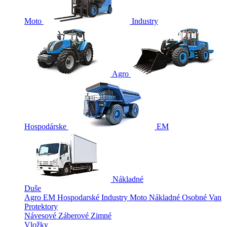
Moto
Industry
Agro
Hospodárske
EM
Nákladné
Duše
Agro
EM
Hospodarské
Industry
Moto
Nákladné
Osobné
Van
Protektory
Návesové
Záberové
Zimné
Vložky