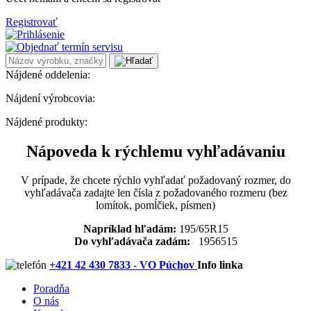
Registrovať
Nájdené oddelenia:
Nájdení výrobcovia:
Nájdené produkty:
Nápoveda k rýchlemu vyhľadávaniu
V prípade, že chcete rýchlo vyhľadať požadovaný rozmer, do
vyhľadávača zadajte len čísla z požadovaného rozmeru (bez
lomítok, pomĺčiek, písmen)
Napríklad hľadám:
195/65R15
Do vyhľadávača zadám:
1956515
+421 42 430 7833 - VO Púchov
Info linka
Poradňa
O nás