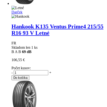
Darček
Hankook K135 Ventus Prime4
215/55
R16 93 V Letné
FR
Skladom len 1 ks
B
A
B
69 dB
106,55 €
Počet kusov:
-
+
Do košíka