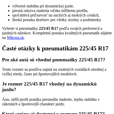
výborná stabilita pri dynamickej jazde,
presná odozva riadenia vďaka nižšiemu profilu,
spoľahlivá priľnavosť na suchých aj mokrých cestách,
široká ponuka dezénov pre všetky sezóny a podmienky.
Vyberte si pneumatiky
225/45 R17
podľa svojich preferencií a
jazdných nárokov. Kompletnú ponuku kvalitných pneumatík nájdete
na
Mikona.sk
.
Časté otázky k pneumatikám 225/45 R17
Pre aké autá sú vhodné pneumatiky 225/45 R17?
Tento rozmer sa používa najmä na osobných vozidlách strednej a
vyššej triedy, často pri športovejších modeloch.
Je rozmer 225/45 R17 vhodný na dynamickú
jazdu?
Áno, nižší profil ponúka presnejšie riadenie, lepšiu stabilitu v
zákrutách a športovejší charakter jazdy.
Ktoré sezóny sú dostupné v rozmere 225/45 R17?