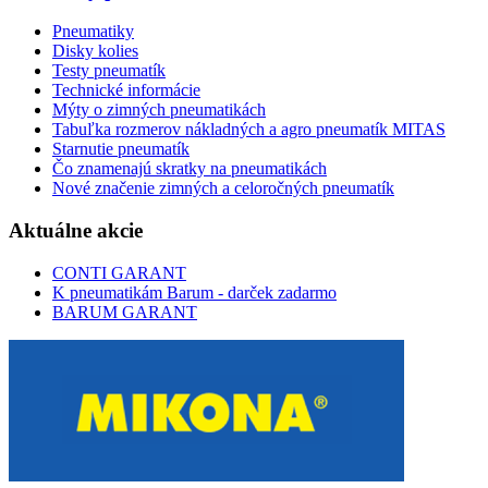
Pneumatiky
Disky kolies
Testy pneumatík
Technické informácie
Mýty o zimných pneumatikách
Tabuľka rozmerov nákladných a agro pneumatík MITAS
Starnutie pneumatík
Čo znamenajú skratky na pneumatikách
Nové značenie zimných a celoročných pneumatík
Aktuálne akcie
CONTI GARANT
K pneumatikám Barum - darček zadarmo
BARUM GARANT