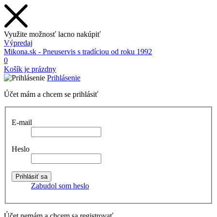
Využite možnosť lacno nakúpiť
Výpredaj
Mikona.sk - Pneuservis s tradíciou od roku 1992
0
Košík je prázdny
Prihlásenie
Účet mám a chcem se prihlásiť
E-mail
Heslo
Zabudol som heslo
Účet nemám a chcem sa registrovať