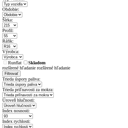
Obdobie:
Šírka:
Profil:
Ráfik:
Výrobca:
Runflat
Skladom
rozšírené hľadanie
rozšírené hľadanie
Filtrovať
Trieda úspory paliva:
Trieda priľnavosti za mokra:
Úroveň hlučnosti:
Index nosnosti:
Index rychlosti: