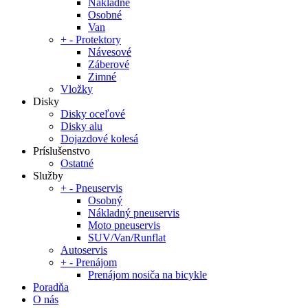
Nákladné
Osobné
Van
+
-
Protektory
Návesové
Záberové
Zimné
Vložky
Disky
Disky oceľové
Disky alu
Dojazdové kolesá
Príslušenstvo
Ostatné
Služby
+
-
Pneuservis
Osobný
Nákladný pneuservis
Moto pneuservis
SUV/Van/Runflat
Autoservis
+
-
Prenájom
Prenájom nosiča na bicykle
Poradňa
O nás