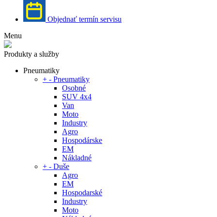
Objednať termín servisu
Menu
Produkty a služby
Pneumatiky
+
-
Pneumatiky
Osobné
SUV 4x4
Van
Moto
Industry
Agro
Hospodárske
EM
Nákladné
+
-
Duše
Agro
EM
Hospodarské
Industry
Moto