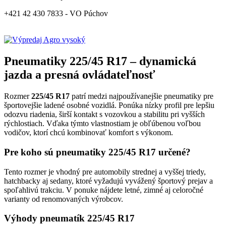
+421 42 430 7833 - VO Púchov
Pneumatiky 225/45 R17 – dynamická
jazda a presná ovládateľnosť
Rozmer
225/45 R17
patrí medzi najpoužívanejšie pneumatiky pre
športovejšie ladené osobné vozidlá. Ponúka nízky profil pre lepšiu
odozvu riadenia, širší kontakt s vozovkou a stabilitu pri vyšších
rýchlostiach. Vďaka týmto vlastnostiam je obľúbenou voľbou
vodičov, ktorí chcú kombinovať komfort s výkonom.
Pre koho sú pneumatiky 225/45 R17 určené?
Tento rozmer je vhodný pre automobily strednej a vyššej triedy,
hatchbacky aj sedany, ktoré vyžadujú vyvážený športový prejav a
spoľahlivú trakciu. V ponuke nájdete letné, zimné aj celoročné
varianty od renomovaných výrobcov.
Výhody pneumatík 225/45 R17