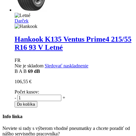
Darček
Hankook K135 Ventus Prime4
215/55
R16 93 V Letné
FR
Nie je skladom
Sledovať naskladnenie
B
A
B
69 dB
106,55 €
Počet kusov:
-
+
Do košíka
Info linka
Neviete si rady s výberom vhodné pneumatiky a chcete poradiť od
nášho servisného pracovníka?