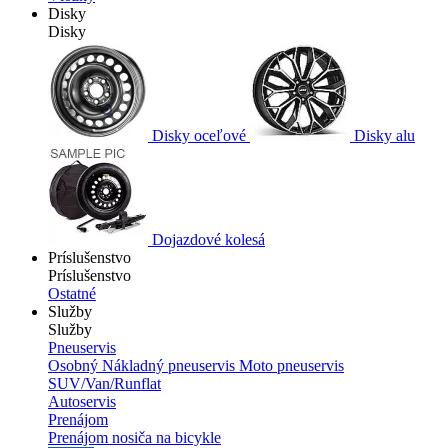
Disky
Disky
Disky oceľové
Disky alu
Dojazdové kolesá
Príslušenstvo
Príslušenstvo
Ostatné
Služby
Služby
Pneuservis
Osobný
Nákladný pneuservis
Moto pneuservis
SUV/Van/Runflat
Autoservis
Prenájom
Prenájom nosiča na bicykle