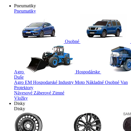
Pneumatiky
Pneumatiky
Osobné
Agro
Hospodárske
Duše
Agro
EM
Hospodarské
Industry
Moto
Nákladné
Osobné
Van
Protektory
Návesové
Záberové
Zimné
Vložky
Disky
Disky