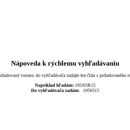
Nápoveda k rýchlemu vyhľadávaniu
požadovaný rozmer, do vyhľadávača zadajte len čísla z požadovaného r
Napríklad hľadám:
195/65R15
Do vyhľadávača zadám:
1956515