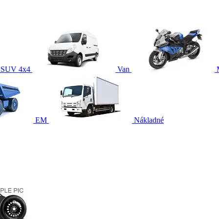
SUV 4x4
Van
EM
Nákladné