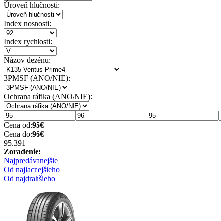
Úroveň hlučnosti:
Index nosnosti:
Index rychlosti:
Názov dezénu:
3PMSF (ANO/NIE):
Ochrana ráfika (ANO/NIE):
Cena od:
95
€
Cena do:
96
€
95.39
1
Zoradenie:
Najpredávanejšie
Od najlacnejšieho
Od najdrahšieho