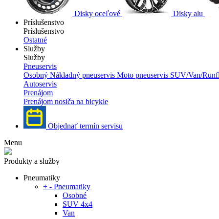
Disky oceľové
Disky alu
Príslušenstvo
Príslušenstvo
Ostatné
Služby
Služby
Pneuservis
Osobný
Nákladný pneuservis
Moto pneuservis
SUV/Van/Runfl
Autoservis
Prenájom
Prenájom nosiča na bicykle
Objednať termín servisu
Menu
Produkty a služby
Pneumatiky
+
-
Pneumatiky
Osobné
SUV 4x4
Van