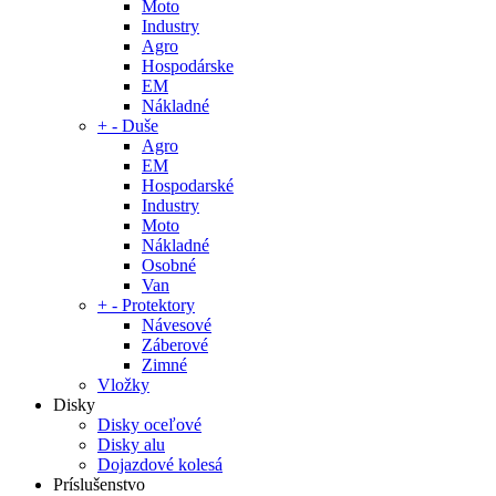
Moto
Industry
Agro
Hospodárske
EM
Nákladné
+
-
Duše
Agro
EM
Hospodarské
Industry
Moto
Nákladné
Osobné
Van
+
-
Protektory
Návesové
Záberové
Zimné
Vložky
Disky
Disky oceľové
Disky alu
Dojazdové kolesá
Príslušenstvo