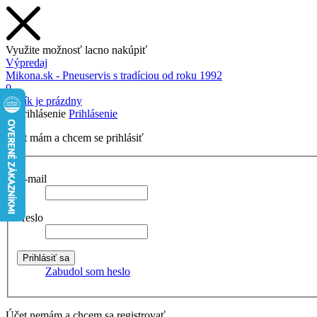
Využite možnosť lacno nakúpiť
Výpredaj
Mikona.sk - Pneuservis s tradíciou od roku 1992
0
Košík je prázdny
Prihlásenie
Účet mám a chcem se prihlásiť
E-mail
Heslo
Zabudol som heslo
Účet nemám a chcem sa registrovať