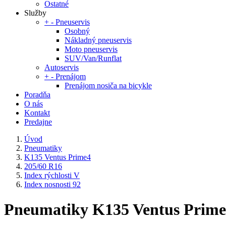
Ostatné
Služby
+
-
Pneuservis
Osobný
Nákladný pneuservis
Moto pneuservis
SUV/Van/Runflat
Autoservis
+
-
Prenájom
Prenájom nosiča na bicykle
Poradňa
O nás
Kontakt
Predajne
Úvod
Pneumatiky
K135 Ventus Prime4
205/60 R16
Index rýchlosti V
Index nosnosti 92
Pneumatiky K135 Ventus Prime4 