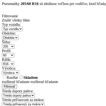
Pneumatiky
205/60 R16
sú ideálnou voľbou pre vodičov, ktorí hľadaj
Filtrovanie
Zrušiť všetky filtre
Typ vozidla:
Obdobie:
Šírka:
Profil:
Ráfik:
Výrobca:
Runflat
Skladom
rozšírené hľadanie
rozšírené hľadanie
Filtrovať
Trieda úspory paliva:
Trieda priľnavosti za mokra: