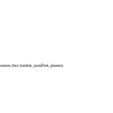
ozmeru (bez lomítok, pomĺčiek, písmen)