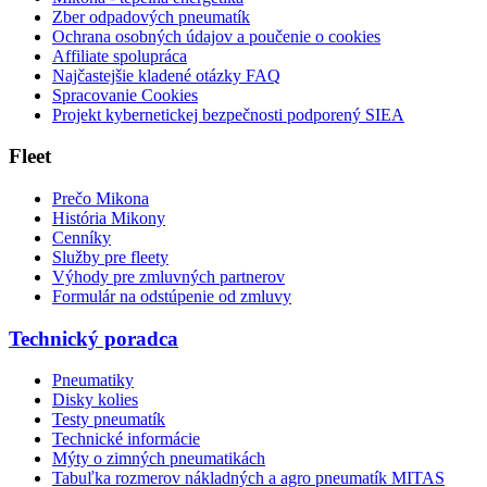
Zber odpadových pneumatík
Ochrana osobných údajov a poučenie o cookies
Affiliate spolupráca
Najčastejšie kladené otázky FAQ
Spracovanie Cookies
Projekt kybernetickej bezpečnosti podporený SIEA
Fleet
Prečo Mikona
História Mikony
Cenníky
Služby pre fleety
Výhody pre zmluvných partnerov
Formulár na odstúpenie od zmluvy
Technický poradca
Pneumatiky
Disky kolies
Testy pneumatík
Technické informácie
Mýty o zimných pneumatikách
Tabuľka rozmerov nákladných a agro pneumatík MITAS