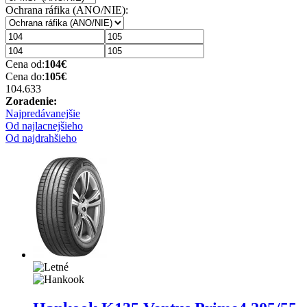
Ochrana ráfika (ANO/NIE):
Cena od:
104
€
Cena do:
105
€
104.63
3
Zoradenie:
Najpredávanejšie
Od najlacnejšieho
Od najdrahšieho