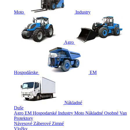
Moto
Industry
Agro
Hospodárske
EM
Nákladné
Duše
Agro
EM
Hospodarské
Industry
Moto
Nákladné
Osobné
Van
Protektory
Návesové
Záberové
Zimné
Vložky