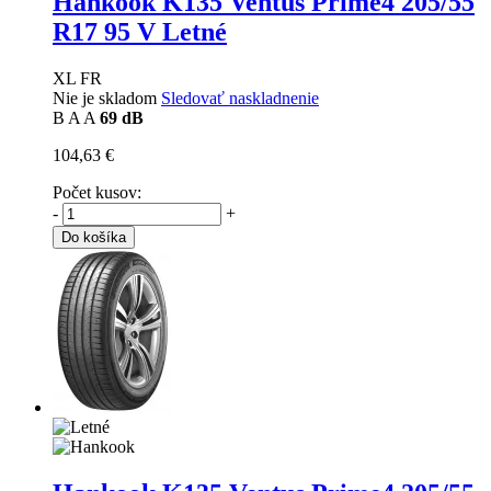
Hankook K135 Ventus Prime4
205/55
R17 95 V Letné
XL FR
Nie je skladom
Sledovať naskladnenie
B
A
A
69 dB
104,63 €
Počet kusov:
-
+
Do košíka