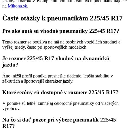
jazdných nárokov. Kompletnú ponuku kvalitných pneumatík nájdete
na
Mikona.sk
.
Časté otázky k pneumatikám 225/45 R17
Pre aké autá sú vhodné pneumatiky 225/45 R17?
Tento rozmer sa používa najmä na osobných vozidlách strednej a
vyššej triedy, často pri športovejších modeloch.
Je rozmer 225/45 R17 vhodný na dynamickú
jazdu?
Áno, nižší profil ponúka presnejšie riadenie, lepšiu stabilitu v
zákrutách a športovejší charakter jazdy.
Ktoré sezóny sú dostupné v rozmere 225/45 R17?
V ponuke sú letné, zimné aj celoročné pneumatiky od viacerých
výrobcov.
Na čo si dať pozor pri výbere pneumatík 225/45
R17?