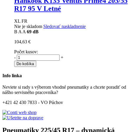
Hankook K135 Ventus Prime4
205/55
R17 95 V Letné
XL FR
Nie je skladom
Sledovať naskladnenie
B
A
A
69 dB
104,63 €
Počet kusov:
-
+
Do košíka
Info linka
Neviete si rady s výberom vhodné pneumatiky a chcete poradiť od
nášho servisného pracovníka?
+421 42 430 7833 - VO Púchov
Pneumatiky 225/45 R17 – dynamická