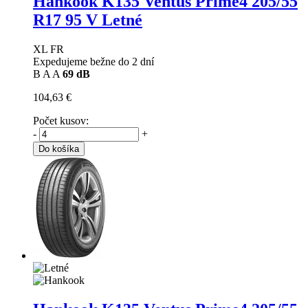
Hankook K135 Ventus Prime4
205/55
R17 95 V Letné
XL FR
Expedujeme bežne do 2 dní
B
A
A
69 dB
104,63 €
Počet kusov:
-
+
Do košíka