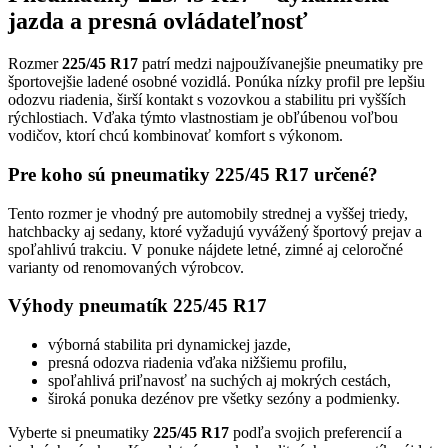
jazda a presná ovládateľnosť
Rozmer
225/45 R17
patrí medzi najpoužívanejšie pneumatiky pre
športovejšie ladené osobné vozidlá. Ponúka nízky profil pre lepšiu
odozvu riadenia, širší kontakt s vozovkou a stabilitu pri vyšších
rýchlostiach. Vďaka týmto vlastnostiam je obľúbenou voľbou
vodičov, ktorí chcú kombinovať komfort s výkonom.
Pre koho sú pneumatiky 225/45 R17 určené?
Tento rozmer je vhodný pre automobily strednej a vyššej triedy,
hatchbacky aj sedany, ktoré vyžadujú vyvážený športový prejav a
spoľahlivú trakciu. V ponuke nájdete letné, zimné aj celoročné
varianty od renomovaných výrobcov.
Výhody pneumatík 225/45 R17
výborná stabilita pri dynamickej jazde,
presná odozva riadenia vďaka nižšiemu profilu,
spoľahlivá priľnavosť na suchých aj mokrých cestách,
široká ponuka dezénov pre všetky sezóny a podmienky.
Vyberte si pneumatiky
225/45 R17
podľa svojich preferencií a