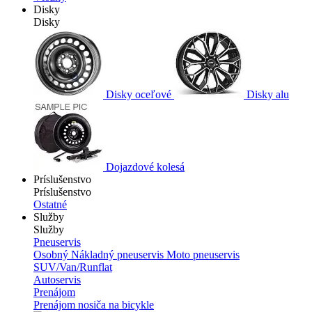
Disky
Disky
Disky oceľové
Disky alu
Dojazdové kolesá
Príslušenstvo
Príslušenstvo
Ostatné
Služby
Služby
Pneuservis
Osobný
Nákladný pneuservis
Moto pneuservis
SUV/Van/Runflat
Autoservis
Prenájom
Prenájom nosiča na bicykle