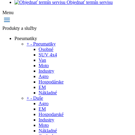
Objednať termín servisu
Menu
Produkty a služby
Pneumatiky
+
-
Pneumatiky
Osobné
SUV 4x4
Van
Moto
Industry
Agro
Hospodárske
EM
Nákladné
+
-
Duše
Agro
EM
Hospodarské
Industry
Moto
Nákladné