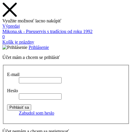
Využite možnosť lacno nakúpiť
Výpredaj
Mikona.sk - Pneuservis s tradíciou od roku 1992
0
Košík je prázdny
Prihlásenie
Účet mám a chcem se prihlásiť
E-mail
Heslo
Zabudol som heslo
Účet nemám a chcem sa registrovať