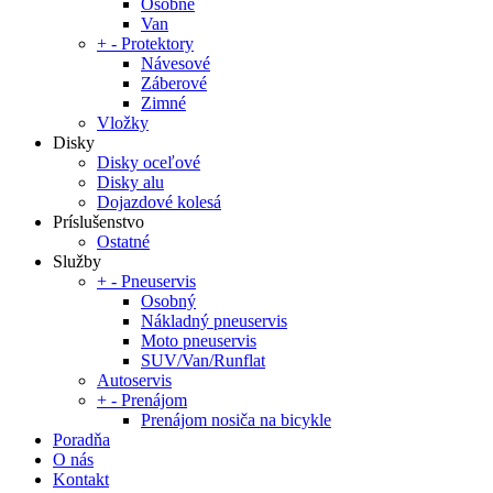
Osobné
Van
+
-
Protektory
Návesové
Záberové
Zimné
Vložky
Disky
Disky oceľové
Disky alu
Dojazdové kolesá
Príslušenstvo
Ostatné
Služby
+
-
Pneuservis
Osobný
Nákladný pneuservis
Moto pneuservis
SUV/Van/Runflat
Autoservis
+
-
Prenájom
Prenájom nosiča na bicykle
Poradňa
O nás
Kontakt