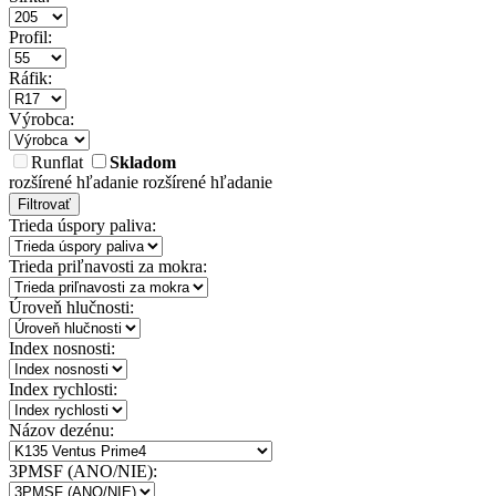
Profil:
Ráfik:
Výrobca:
Runflat
Skladom
rozšírené hľadanie
rozšírené hľadanie
Filtrovať
Trieda úspory paliva:
Trieda priľnavosti za mokra:
Úroveň hlučnosti:
Index nosnosti:
Index rychlosti:
Názov dezénu:
3PMSF (ANO/NIE):