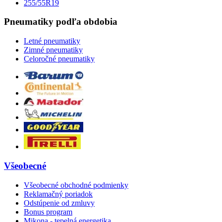
255/55R19
Pneumatiky podľa obdobia
Letné pneumatiky
Zimné pneumatiky
Celoročné pneumatiky
Všeobecné
Všeobecné obchodné podmienky
Reklamačný poriadok
Odstúpenie od zmluvy
Bonus program
Mikona - tepelná energetika