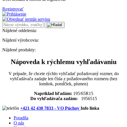
Registrovať
Nájdené oddelenia:
Nájdení výrobcovia:
Nájdené produkty:
Nápoveda k rýchlemu vyhľadávaniu
V prípade, že chcete rýchlo vyhľadať požadovaný rozmer, do
vyhľadávača zadajte len čísla z požadovaného rozmeru (bez
lomítok, pomĺčiek, písmen)
Napríklad hľadám:
195/65R15
Do vyhľadávača zadám:
1956515
+421 42 430 7833 - VO Púchov
Info linka
Poradňa
O nás