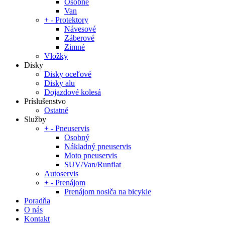
Osobné
Van
+
-
Protektory
Návesové
Záberové
Zimné
Vložky
Disky
Disky oceľové
Disky alu
Dojazdové kolesá
Príslušenstvo
Ostatné
Služby
+
-
Pneuservis
Osobný
Nákladný pneuservis
Moto pneuservis
SUV/Van/Runflat
Autoservis
+
-
Prenájom
Prenájom nosiča na bicykle
Poradňa
O nás
Kontakt