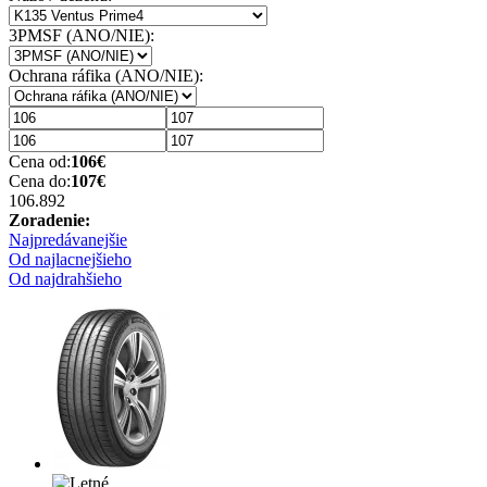
3PMSF (ANO/NIE):
Ochrana ráfika (ANO/NIE):
Cena od:
106
€
Cena do:
107
€
106.89
2
Zoradenie:
Najpredávanejšie
Od najlacnejšieho
Od najdrahšieho