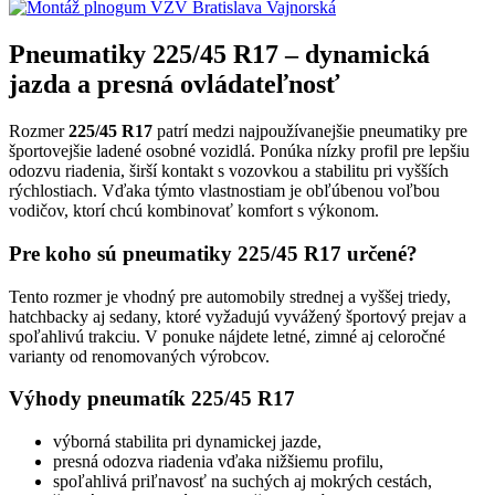
Pneumatiky 225/45 R17 – dynamická
jazda a presná ovládateľnosť
Rozmer
225/45 R17
patrí medzi najpoužívanejšie pneumatiky pre
športovejšie ladené osobné vozidlá. Ponúka nízky profil pre lepšiu
odozvu riadenia, širší kontakt s vozovkou a stabilitu pri vyšších
rýchlostiach. Vďaka týmto vlastnostiam je obľúbenou voľbou
vodičov, ktorí chcú kombinovať komfort s výkonom.
Pre koho sú pneumatiky 225/45 R17 určené?
Tento rozmer je vhodný pre automobily strednej a vyššej triedy,
hatchbacky aj sedany, ktoré vyžadujú vyvážený športový prejav a
spoľahlivú trakciu. V ponuke nájdete letné, zimné aj celoročné
varianty od renomovaných výrobcov.
Výhody pneumatík 225/45 R17
výborná stabilita pri dynamickej jazde,
presná odozva riadenia vďaka nižšiemu profilu,
spoľahlivá priľnavosť na suchých aj mokrých cestách,