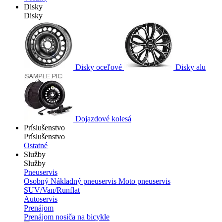
Disky
Disky
Disky oceľové
Disky alu
Dojazdové kolesá
Príslušenstvo
Príslušenstvo
Ostatné
Služby
Služby
Pneuservis
Osobný
Nákladný pneuservis
Moto pneuservis
SUV/Van/Runflat
Autoservis
Prenájom
Prenájom nosiča na bicykle