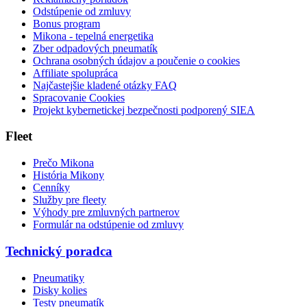
Odstúpenie od zmluvy
Bonus program
Mikona - tepelná energetika
Zber odpadových pneumatík
Ochrana osobných údajov a poučenie o cookies
Affiliate spolupráca
Najčastejšie kladené otázky FAQ
Spracovanie Cookies
Projekt kybernetickej bezpečnosti podporený SIEA
Fleet
Prečo Mikona
História Mikony
Cenníky
Služby pre fleety
Výhody pre zmluvných partnerov
Formulár na odstúpenie od zmluvy
Technický poradca
Pneumatiky
Disky kolies
Testy pneumatík