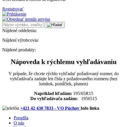
Registrovať
Nájdené oddelenia:
Nájdení výrobcovia:
Nájdené produkty:
Nápoveda k rýchlemu vyhľadávaniu
V prípade, že chcete rýchlo vyhľadať požadovaný rozmer, do
vyhľadávača zadajte len čísla z požadovaného rozmeru (bez
lomítok, pomĺčiek, písmen)
Napríklad hľadám:
195/65R15
Do vyhľadávača zadám:
1956515
+421 42 430 7833 - VO Púchov
Info linka
Poradňa
O nás