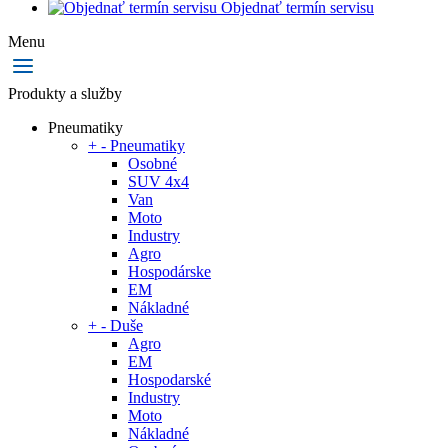
Objednať termín servisu
Menu
Produkty a služby
Pneumatiky
+
-
Pneumatiky
Osobné
SUV 4x4
Van
Moto
Industry
Agro
Hospodárske
EM
Nákladné
+
-
Duše
Agro
EM
Hospodarské
Industry
Moto
Nákladné