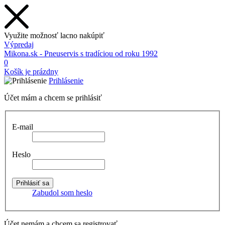
Využite možnosť lacno nakúpiť
Výpredaj
Mikona.sk - Pneuservis s tradíciou od roku 1992
0
Košík je prázdny
Prihlásenie
Účet mám a chcem se prihlásiť
E-mail
Heslo
Zabudol som heslo
Účet nemám a chcem sa registrovať