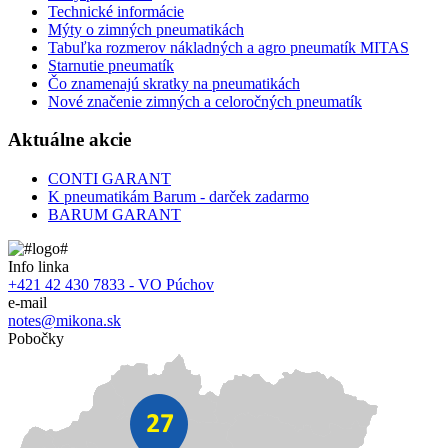
Technické informácie
Mýty o zimných pneumatikách
Tabuľka rozmerov nákladných a agro pneumatík MITAS
Starnutie pneumatík
Čo znamenajú skratky na pneumatikách
Nové značenie zimných a celoročných pneumatík
Aktuálne akcie
CONTI GARANT
K pneumatikám Barum - darček zadarmo
BARUM GARANT
Info linka
+421 42 430 7833 - VO Púchov
e-mail
notes@mikona.sk
Pobočky