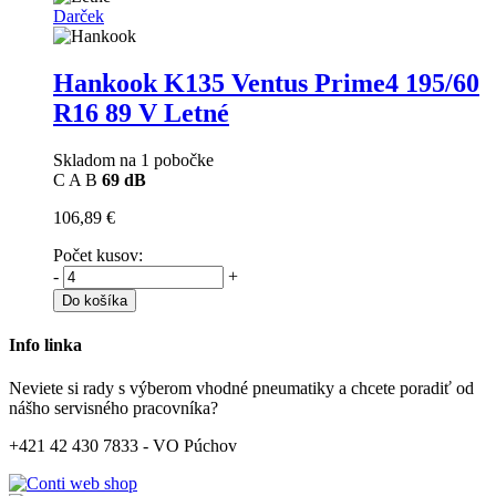
Darček
Hankook K135 Ventus Prime4
195/60
R16 89 V Letné
Skladom na 1 pobočke
C
A
B
69 dB
106,89 €
Počet kusov:
-
+
Do košíka
Info linka
Neviete si rady s výberom vhodné pneumatiky a chcete poradiť od
nášho servisného pracovníka?
+421 42 430 7833 - VO Púchov