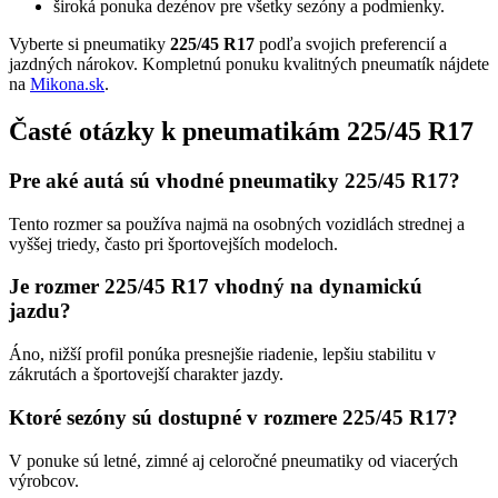
široká ponuka dezénov pre všetky sezóny a podmienky.
Vyberte si pneumatiky
225/45 R17
podľa svojich preferencií a
jazdných nárokov. Kompletnú ponuku kvalitných pneumatík nájdete
na
Mikona.sk
.
Časté otázky k pneumatikám 225/45 R17
Pre aké autá sú vhodné pneumatiky 225/45 R17?
Tento rozmer sa používa najmä na osobných vozidlách strednej a
vyššej triedy, často pri športovejších modeloch.
Je rozmer 225/45 R17 vhodný na dynamickú
jazdu?
Áno, nižší profil ponúka presnejšie riadenie, lepšiu stabilitu v
zákrutách a športovejší charakter jazdy.
Ktoré sezóny sú dostupné v rozmere 225/45 R17?
V ponuke sú letné, zimné aj celoročné pneumatiky od viacerých
výrobcov.