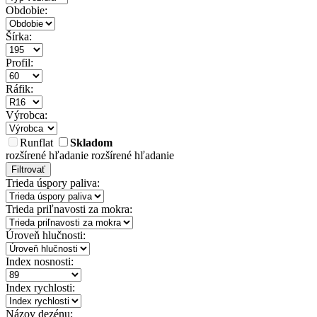
Obdobie:
Šírka:
Profil:
Ráfik:
Výrobca:
Runflat
Skladom
rozšírené hľadanie
rozšírené hľadanie
Filtrovať
Trieda úspory paliva:
Trieda priľnavosti za mokra:
Úroveň hlučnosti:
Index nosnosti:
Index rychlosti:
Názov dezénu: