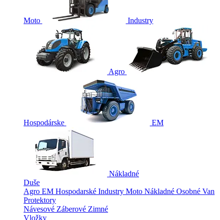
Moto
Industry
Agro
Hospodárske
EM
Nákladné
Duše
Agro
EM
Hospodarské
Industry
Moto
Nákladné
Osobné
Van
Protektory
Návesové
Záberové
Zimné
Vložky