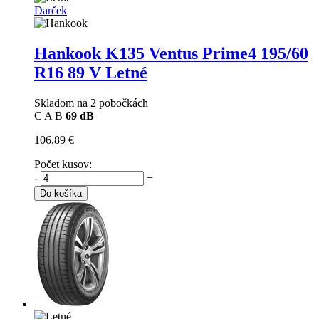
Darček
Hankook K135 Ventus Prime4
195/60
R16 89 V Letné
Skladom na 2 pobočkách
C
A
B
69 dB
106,89 €
Počet kusov:
-
+
Do košíka