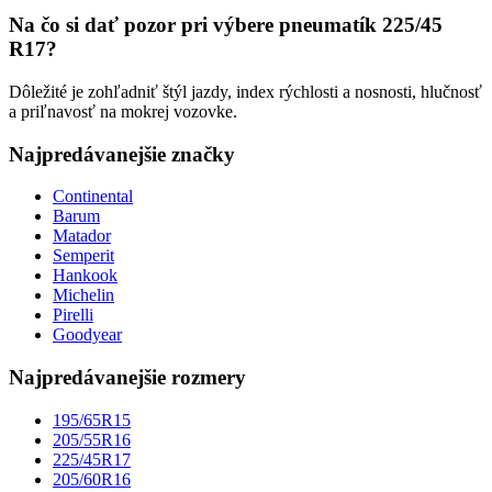
Na čo si dať pozor pri výbere pneumatík 225/45
R17?
Dôležité je zohľadniť štýl jazdy, index rýchlosti a nosnosti, hlučnosť
a priľnavosť na mokrej vozovke.
Najpredávanejšie značky
Continental
Barum
Matador
Semperit
Hankook
Michelin
Pirelli
Goodyear
Najpredávanejšie rozmery
195/65R15
205/55R16
225/45R17
205/60R16