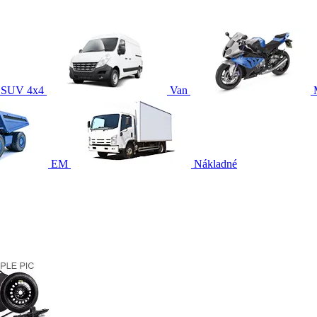
SUV 4x4
Van
EM
Nákladné