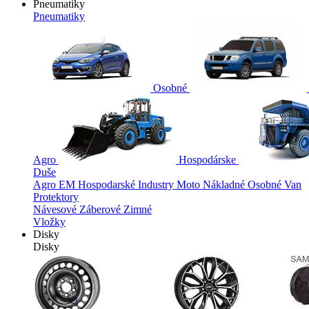
Pneumatiky
Pneumatiky
Osobné
Agro
Hospodárske
Duše
Agro
EM
Hospodarské
Industry
Moto
Nákladné
Osobné
Van
Protektory
Návesové
Záberové
Zimné
Vložky
Disky
Disky