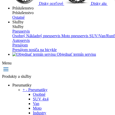
Disky oceľové
Disky alu
Príslušenstvo
Príslušenstvo
Ostatné
Služby
Služby
Pneuservis
Osobný
Nákladný pneuservis
Moto pneuservis
SUV/Van/Runfl
Autoservis
Prenájom
Prenájom nosiča na bicykle
Objednať termín servisu
Menu
Produkty a služby
Pneumatiky
+
-
Pneumatiky
Osobné
SUV 4x4
Van
Moto
Industry