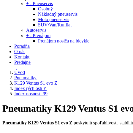
+
-
Pneuservis
Osobný
Nákladný pneuservis
Moto pneuservis
SUV/Van/Runflat
Autoservis
+
-
Prenájom
Prenájom nosiča na bicykle
Poradňa
O nás
Kontakt
Predajne
Úvod
Pneumatiky
K129 Ventus S1 evo Z
Index rýchlosti Y
Index nosnosti 99
Pneumatiky K129 Ventus S1 evo Z
Pneumatiky K129 Ventus S1 evo Z
poskytujú spoľahlivosť, stabilit