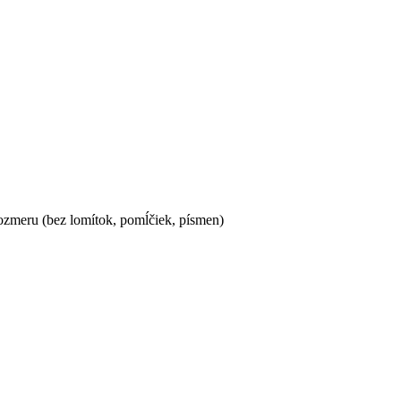
ozmeru (bez lomítok, pomĺčiek, písmen)