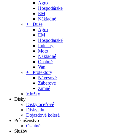
Agro
Hospodárske
EM
Nákladné
+
-
Duše
Agro
EM
Hospodarské
Industry
Moto
Nákladné
Osobné
Van
+
-
Protektory
Návesové
Záberové
Zimné
Vložky
Disky
Disky oceľové
Disky alu
Dojazdové kolesá
Príslušenstvo
Ostatné
Služby