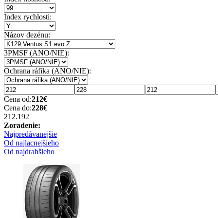
Index rychlosti:
Názov dezénu:
3PMSF (ANO/NIE):
Ochrana ráfika (ANO/NIE):
Cena od:
212
€
Cena do:
228
€
212.19
2
Zoradenie:
Najpredávanejšie
Od najlacnejšieho
Od najdrahšieho