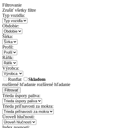
Filtrovanie
Zrušiť všetky filtre
Typ vozidla:
Obdobie:
Šírka:
Profil:
Ráfik:
Výrobca:
Runflat
Skladom
rozšírené hľadanie
rozšírené hľadanie
Filtrovať
Trieda úspory paliva:
Trieda priľnavosti za mokra:
Úroveň hlučnosti:
Index nosnosti: