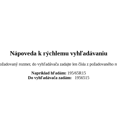
Nápoveda k rýchlemu vyhľadávaniu
požadovaný rozmer, do vyhľadávača zadajte len čísla z požadovaného r
Napríklad hľadám:
195/65R15
Do vyhľadávača zadám:
1956515